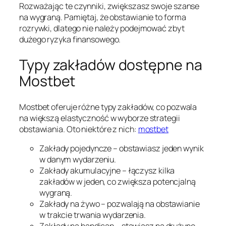
Rozważając te czynniki, zwiększasz swoje szanse
na wygraną. Pamiętaj, że obstawianie to forma
rozrywki, dlatego nie należy podejmować zbyt
dużego ryzyka finansowego.
Typy zakładów dostępne na
Mostbet
Mostbet oferuje różne typy zakładów, co pozwala
na większą elastyczność w wyborze strategii
obstawiania. Oto niektóre z nich:
mostbet
Zakłady pojedyncze – obstawiasz jeden wynik
w danym wydarzeniu.
Zakłady akumulacyjne – łączysz kilka
zakładów w jeden, co zwiększa potencjalną
wygraną.
Zakłady na żywo – pozwalają na obstawianie
w trakcie trwania wydarzenia.