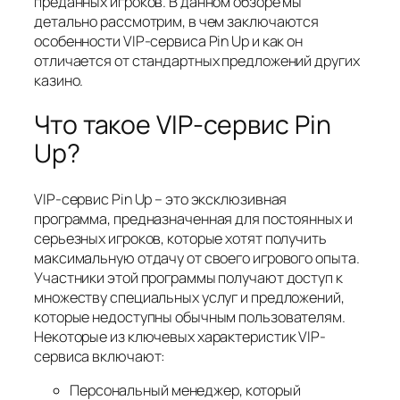
преданных игроков. В данном обзоре мы
детально рассмотрим, в чем заключаются
особенности VIP-сервиса Pin Up и как он
отличается от стандартных предложений других
казино.
Что такое VIP-сервис Pin
Up?
VIP-сервис Pin Up – это эксклюзивная
программа, предназначенная для постоянных и
серьезных игроков, которые хотят получить
максимальную отдачу от своего игрового опыта.
Участники этой программы получают доступ к
множеству специальных услуг и предложений,
которые недоступны обычным пользователям.
Некоторые из ключевых характеристик VIP-
сервиса включают:
Персональный менеджер, который