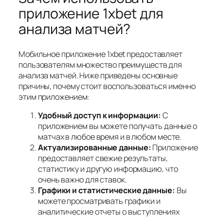
приложение 1xbet для
анализа матчей?
Мобильное приложение 1xbet предоставляет
пользователям множество преимуществ для
анализа матчей. Ниже приведены основные
причины, почему стоит воспользоваться именно
этим приложением:
Удобный доступ к информации:
С
приложением вы можете получать данные о
матчах в любое время и в любом месте.
Актуализированные данные:
Приложение
предоставляет свежие результаты,
статистику и другую информацию, что
очень важно для ставок.
Графики и статистические данные:
Вы
можете просматривать графики и
аналитические отчеты о выступлениях