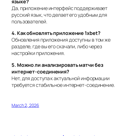
языке?
Да, приложение интерфейс поддерживает
русский язык, что делает его удобным для
пользователей.
4. Как обновлять приложение 1xbet?
Обновления приложения доступны в том же
разделе, где вы его скачали, либо через
настройки приложения.
5. Можно ли анализировать матчи без
интернет-соединения?
Нет, для доступа к актуальной информации
требуется стабильное интернет-соединение.
March 2, 2026