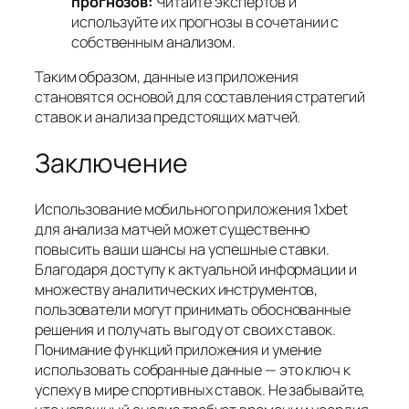
прогнозов:
Читайте экспертов и
используйте их прогнозы в сочетании с
собственным анализом.
Таким образом, данные из приложения
становятся основой для составления стратегий
ставок и анализа предстоящих матчей.
Заключение
Использование мобильного приложения 1xbet
для анализа матчей может существенно
повысить ваши шансы на успешные ставки.
Благодаря доступу к актуальной информации и
множеству аналитических инструментов,
пользователи могут принимать обоснованные
решения и получать выгоду от своих ставок.
Понимание функций приложения и умение
использовать собранные данные — это ключ к
успеху в мире спортивных ставок. Не забывайте,