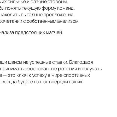
 их сильные и слабые стороны.
бы понять текущую форму команд.
находить выгодные предложения.
 сочетании с собственным анализом.
анализа предстоящих матчей.
аши шансы на успешные ставки. Благодаря
 принимать обоснованные решения и получать
 — это ключ к успеху в мире спортивных
ы всегда будете на шаг впереди ваших