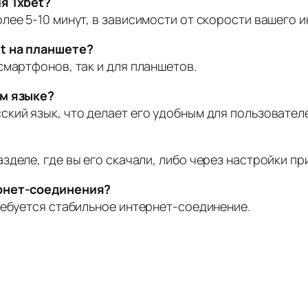
я 1xbet?
лее 5-10 минут, в зависимости от скорости вашего и
et на планшете?
смартфонов, так и для планшетов.
ом языке?
кий язык, что делает его удобным для пользовател
зделе, где вы его скачали, либо через настройки пр
ернет-соединения?
ребуется стабильное интернет-соединение.