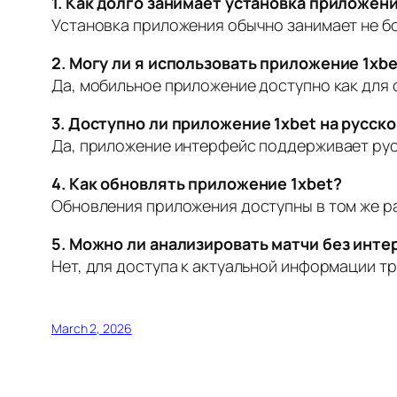
1. Как долго занимает установка приложени
Установка приложения обычно занимает не бо
2. Могу ли я использовать приложение 1xb
Да, мобильное приложение доступно как для 
3. Доступно ли приложение 1xbet на русск
Да, приложение интерфейс поддерживает русс
4. Как обновлять приложение 1xbet?
Обновления приложения доступны в том же ра
5. Можно ли анализировать матчи без инт
Нет, для доступа к актуальной информации т
March 2, 2026