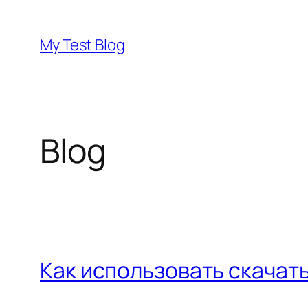
Skip
to
My Test Blog
content
Blog
Как использовать скачат