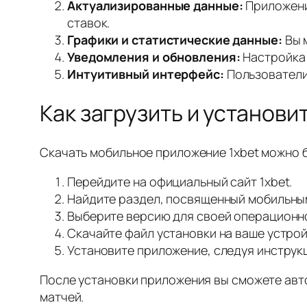
Актуализированные данные:
Приложени
ставок.
Графики и статистические данные:
Вы 
Уведомления и обновления:
Настройка 
Интуитивный интерфейс:
Пользователи
Как загрузить и установи
Скачать мобильное приложение 1xbet можно б
Перейдите на официальный сайт 1xbet.
Найдите раздел, посвященный мобильны
Выберите версию для своей операционной
Скачайте файл установки на ваше устрой
Установите приложение, следуя инструкц
После установки приложения вы сможете авто
матчей.