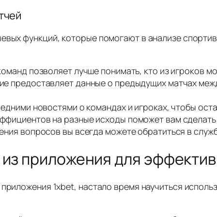
тчей
чевых функций, которые помогают в анализе спортив
манд позволяет лучше понимать, кто из игроков мож
е предоставляет данные о предыдущих матчах межд
едними новостями о командах и игроках, чтобы оста
ффициентов на разные исходы поможет вам сделать 
ения вопросов вы всегда можете обратиться в служб
 из приложения для эффектив
 приложения 1xbet, настало время научиться исполь