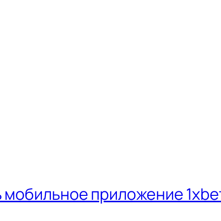
ь мобильное приложение 1xbe