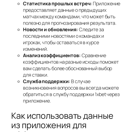
Статистика прошлых встреч:
Приложение
предоставляет данные о предыдущих
матчах между командами, что может быть
полезно для прогнозирования результата.
Новости и обновления:
Следите за
последними новостями о командах и
игроках, чтобы оставаться в курсе
изменений.
Анализ коэффициентов:
Сравнение
коэффициентов на разные исходы поможет
вам сделать более обоснованный выбор
для ставки.
Служба поддержки:
В случае
возникновения вопросов вы всегда можете
обратиться в службу поддержки 1xbet через
приложение.
Как использовать данные
из приложения для