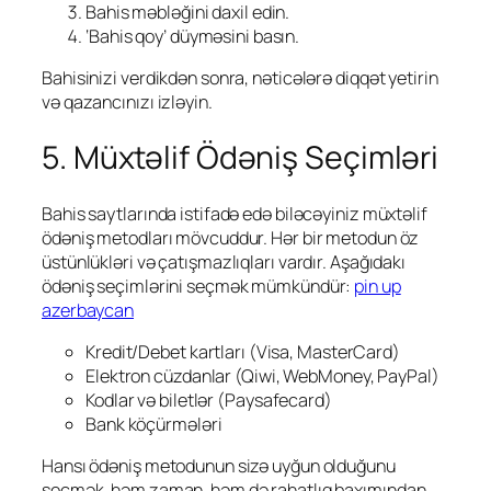
Bahis məbləğini daxil edin.
‘Bahis qoy’ düyməsini basın.
Bahisinizi verdikdən sonra, nəticələrə diqqət yetirin
və qazancınızı izləyin.
5. Müxtəlif Ödəniş Seçimləri
Bahis saytlarında istifadə edə biləcəyiniz müxtəlif
ödəniş metodları mövcuddur. Hər bir metodun öz
üstünlükləri və çatışmazlıqları vardır. Aşağıdakı
ödəniş seçimlərini seçmək mümkündür:
pin up
azerbaycan
Kredit/Debet kartları (Visa, MasterCard)
Elektron cüzdanlar (Qiwi, WebMoney, PayPal)
Kodlar və biletlər (Paysafecard)
Bank köçürmələri
Hansı ödəniş metodunun sizə uyğun olduğunu
seçmək, həm zaman, həm də rahatlıq baxımından