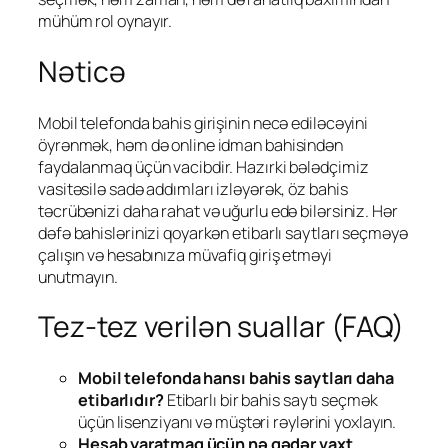
mühüm rol oynayır.
Nəticə
Mobil telefonda bahis girişinin necə ediləcəyini
öyrənmək, həm də online idman bahisindən
faydalanmaq üçün vacibdir. Hazırki bələdçimiz
vasitəsilə sadə addımları izləyərək, öz bahis
təcrübənizi daha rahat və uğurlu edə bilərsiniz. Hər
dəfə bahislərinizi qoyarkən etibarlı saytları seçməyə
çalışın və hesabınıza müvafiq giriş etməyi
unutmayın.
Tez-tez verilən suallar (FAQ)
Mobil telefonda hansı bahis saytları daha
etibarlıdır?
Etibarlı bir bahis saytı seçmək
üçün lisenziyanı və müştəri rəylərini yoxlayın.
Hesab yaratmaq üçün nə qədər vaxt