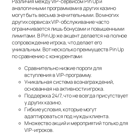
Различия между VIP-сервисом Pin Up и
аналогичными программами в других казино
могут быть весьма значительными. Во многих
других сервисах VIP-обслуживание часто
ограничивается лишь бонусами и повышенными
лимитами. В Pin Up же акцент делается на полное
сопровождение игрока, что делает его
уникальным. Вот несколько преимуществ Pin Up
по сравнению с конкурентами:
Сравнительно низкие пороги для
вступления в VIP-программу.
Уникальная система вознаграждений,
основанная на активности игрока.
Поддержка 24/7, что не всегда присутствует
у других казино.
Гибкие условия, которые могут
адаптироваться под нужды клиента.
Множество акций и мероприятий только для
VIP-игроков.