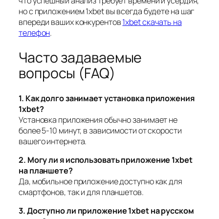
что успешный анализ требует времени и усердия,
но с приложением 1xbet вы всегда будете на шаг
впереди ваших конкурентов
1xbet скачать на
телефон
.
Часто задаваемые
вопросы (FAQ)
1. Как долго занимает установка приложения
1xbet?
Установка приложения обычно занимает не
более 5-10 минут, в зависимости от скорости
вашего интернета.
2. Могу ли я использовать приложение 1xbet
на планшете?
Да, мобильное приложение доступно как для
смартфонов, так и для планшетов.
3. Доступно ли приложение 1xbet на русском