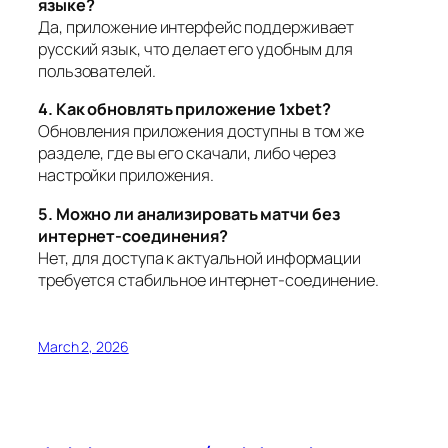
языке?
Да, приложение интерфейс поддерживает
русский язык, что делает его удобным для
пользователей.
4. Как обновлять приложение 1xbet?
Обновления приложения доступны в том же
разделе, где вы его скачали, либо через
настройки приложения.
5. Можно ли анализировать матчи без
интернет-соединения?
Нет, для доступа к актуальной информации
требуется стабильное интернет-соединение.
March 2, 2026