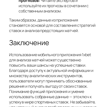
прогнозов:
Читайте экспертов и
используйте их прогнозы в сочетании с
собственным анализом.
Таким образом, данные из приложения
становятся основой для составления стратегий
ставок и анализа предстоящих матчей.
Заключение
Использование мобильного приложения 1xbet
для анализа матчей может существенно
повысить ваши шансы на успешные ставки.
Благодаря доступу к актуальной информации и
множеству аналитических инструментов,
пользователи могут принимать обоснованные
решения и получать выгоду от своих ставок.
Понимание функций приложения и умение
использовать собранные данные — это ключ к
успеху в мире спортивных ставок. Не забывайте,