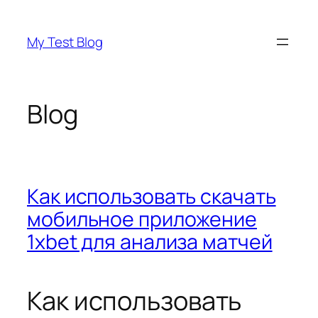
Skip
to
My Test Blog
content
Blog
Как использовать скачать
мобильное приложение
1xbet для анализа матчей
Как использовать