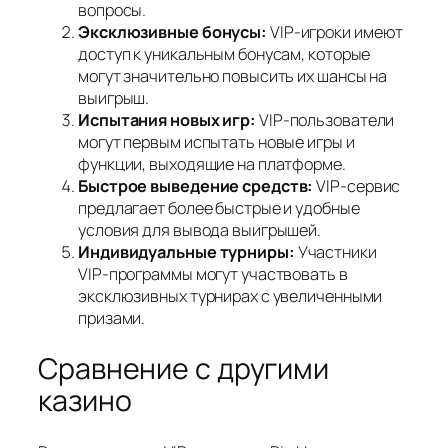
вопросы.
Эксклюзивные бонусы:
VIP-игроки имеют
доступ к уникальным бонусам, которые
могут значительно повысить их шансы на
выигрыш.
Испытания новых игр:
VIP-пользователи
могут первым испытать новые игры и
функции, выходящие на платформе.
Быстрое выведение средств:
VIP-сервис
предлагает более быстрые и удобные
условия для вывода выигрышей.
Индивидуальные турниры:
Участники
VIP-программы могут участвовать в
эксклюзивных турнирах с увеличенными
призами.
Сравнение с другими
казино