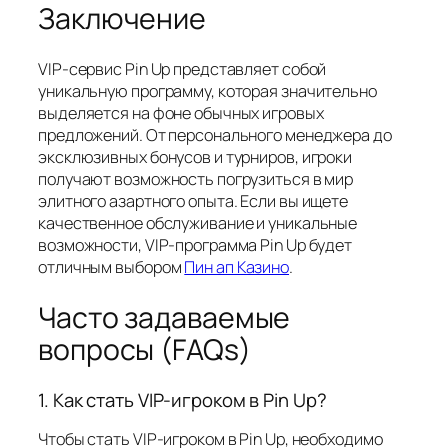
Заключение
VIP-сервис Pin Up представляет собой
уникальную программу, которая значительно
выделяется на фоне обычных игровых
предложений. От персонального менеджера до
эксклюзивных бонусов и турниров, игроки
получают возможность погрузиться в мир
элитного азартного опыта. Если вы ищете
качественное обслуживание и уникальные
возможности, VIP-программа Pin Up будет
отличным выбором
Пин ап Казино
.
Часто задаваемые
вопросы (FAQs)
1. Как стать VIP-игроком в Pin Up?
Чтобы стать VIP-игроком в Pin Up, необходимо