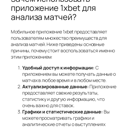
приложение 1xbet для
анализа матчей?
Мобильное приложение 1xbet предоставляет
пользователям множество преимуществ для
анализа матчей. Ниже приведены основные
причины, почему стоит воспользоваться именно
этим приложением:
Удобный доступ к информации:
С
приложением вы можете получать данные о
матчах в любое время и в любом месте.
Актуализированные данные:
Приложение
предоставляет свежие результаты,
статистику и другую информацию, что
очень важно для ставок.
Графики и статистические данные:
Вы
можете просматривать графики и
аналитические отчеты о выступлениях