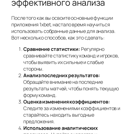
эффективного анализа
После того как вы освоите основные функции
приложения 1xbet, настало время научиться
использовать собранные данные для анализа.
Вот несколько способов, как это сделать:
Сравнение статистики:
Регулярно
сравнивайте статистику команд и игроков,
чтобы выявить их сильные и слабые
стороны.
Анализ последних результатов:
Обращайте внимание на последние
результаты матчей, чтобы понять текущую
форму команд.
Оценка изменения коэффициентов:
Следите за изменениями коэффициентов и
старайтесь находить выгодные
предложения.
Использование аналитических