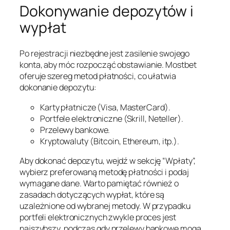
Dokonywanie depozytów i
wypłat
Po rejestracji niezbędne jest zasilenie swojego
konta, aby móc rozpocząć obstawianie. Mostbet
oferuje szereg metod płatności, co ułatwia
dokonanie depozytu:
Karty płatnicze (Visa, MasterCard).
Portfele elektroniczne (Skrill, Neteller).
Przelewy bankowe.
Kryptowaluty (Bitcoin, Ethereum, itp.).
Aby dokonać depozytu, wejdź w sekcję “Wpłaty”,
wybierz preferowaną metodę płatności i podaj
wymagane dane. Warto pamiętać również o
zasadach dotyczących wypłat, które są
uzależnione od wybranej metody. W przypadku
portfeli elektronicznych zwykle proces jest
najszybszy, podczas gdy przelewy bankowe mogą