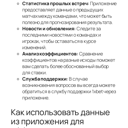
Статистика прошлых встреч:
Приложение
предоставляет данные о предыдущих
матчах между командами, что может быть
полезно для прогнозирования результата.
Новости и обновления:
Следите за
последними новостями о командах и
игроках, чтобы оставаться в курсе
изменений.
Анализ коэффициентов:
Сравнение
коэффициентов на разные исходы поможет
вам сделать более обоснованный выбор
для ставки.
Служба поддержки:
В случае
возникновения вопросов вы всегда можете
обратиться в службу поддержки 1xbet через
приложение.
Как использовать данные
из приложения для