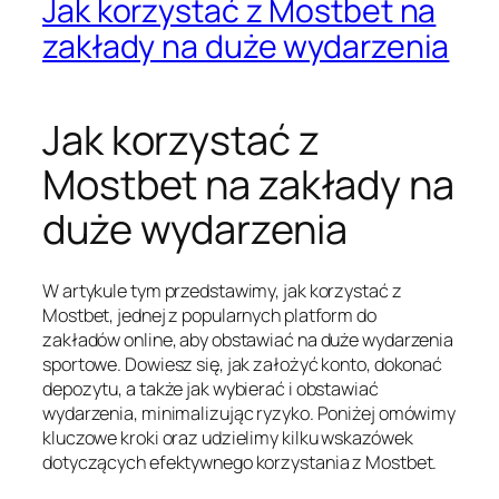
Jak korzystać z Mostbet na
zakłady na duże wydarzenia
Jak korzystać z
Mostbet na zakłady na
duże wydarzenia
W artykule tym przedstawimy, jak korzystać z
Mostbet, jednej z popularnych platform do
zakładów online, aby obstawiać na duże wydarzenia
sportowe. Dowiesz się, jak założyć konto, dokonać
depozytu, a także jak wybierać i obstawiać
wydarzenia, minimalizując ryzyko. Poniżej omówimy
kluczowe kroki oraz udzielimy kilku wskazówek
dotyczących efektywnego korzystania z Mostbet.