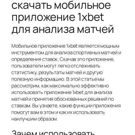
скачать мобильное
приложение 1xbet
для анализа матчей
Мобильное приложение 1xbet является мощным
инструментом для анализа спортивных матчей и
определения ставок. Скачав это приложение,
пользователи могут легко отслеживать
статистику, результаты матчей и другую
полезную информацию. В этой статье мы
рассмотрим, как максимально эффективно
использовать приложение 1xbet для анализа
матчей и принятия обоснованных решений по
ставкам. Вы узнаете, какие функции приложения
помогут вам в этом и как их использовать
наилучшим образом.
Зачем использовать