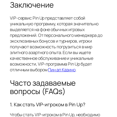
Заключение
VIP-сервис Pin Up представляет собой
уникальную программу, которая значительно
выделяется на фоне обычных игровых
предложений. От персонального менеджера до
эксклюзивных бонусов и турниров, игроки
получают возможность погрузиться в мир
элитного азартного опыта. Если вы ищете
качественное обслуживание и уникальные
возможности, VIP-программа Pin Up будет
отличным выбором
Пин ап Казино
.
Часто задаваемые
вопросы (FAQs)
1. Как стать VIP-игроком в Pin Up?
Чтобы стать VIP-игроком в Pin Up, необходимо