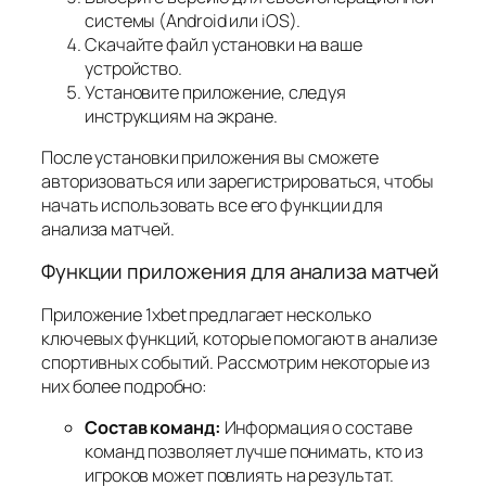
системы (Android или iOS).
Скачайте файл установки на ваше
устройство.
Установите приложение, следуя
инструкциям на экране.
После установки приложения вы сможете
авторизоваться или зарегистрироваться, чтобы
начать использовать все его функции для
анализа матчей.
Функции приложения для анализа матчей
Приложение 1xbet предлагает несколько
ключевых функций, которые помогают в анализе
спортивных событий. Рассмотрим некоторые из
них более подробно:
Состав команд:
Информация о составе
команд позволяет лучше понимать, кто из
игроков может повлиять на результат.