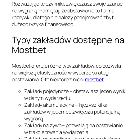
Rozważając te czynniki, zwiększasz swoje szanse
na wygraną. Pamiętaj, że obstawianie to forma
rozrywki, dlatego nie należy podejmować zbyt
dużego ryzyka finansowego.
Typy zakładów dostępne na
Mostbet
Mostbet oferuje różne typy zakładów, co pozwala
na większą elastyczność w wyborze strategii
obstawiania. Oto niektóre z nich:
mostbet
Zakłady pojedyncze – obstawiasz jeden wynik
w danym wydarzeniu.
Zakłady akumulacyjne – łączysz kilka
zakładów w jeden, co zwiększa potencjalną
wygraną.
Zakłady na żywo – pozwalają na obstawianie
w trakcie trwania wydarzenia.