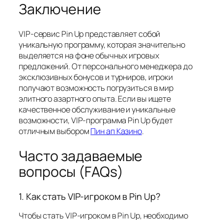
Заключение
VIP-сервис Pin Up представляет собой
уникальную программу, которая значительно
выделяется на фоне обычных игровых
предложений. От персонального менеджера до
эксклюзивных бонусов и турниров, игроки
получают возможность погрузиться в мир
элитного азартного опыта. Если вы ищете
качественное обслуживание и уникальные
возможности, VIP-программа Pin Up будет
отличным выбором
Пин ап Казино
.
Часто задаваемые
вопросы (FAQs)
1. Как стать VIP-игроком в Pin Up?
Чтобы стать VIP-игроком в Pin Up, необходимо