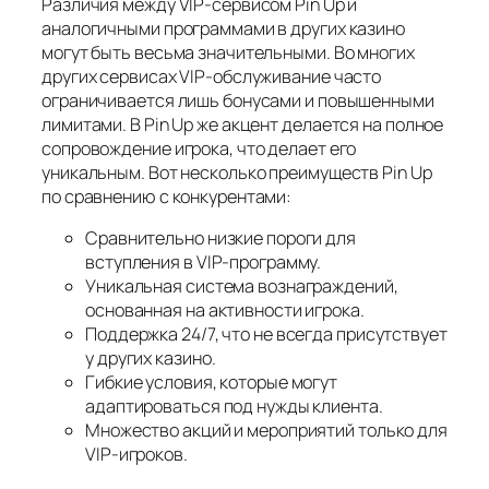
Различия между VIP-сервисом Pin Up и
аналогичными программами в других казино
могут быть весьма значительными. Во многих
других сервисах VIP-обслуживание часто
ограничивается лишь бонусами и повышенными
лимитами. В Pin Up же акцент делается на полное
сопровождение игрока, что делает его
уникальным. Вот несколько преимуществ Pin Up
по сравнению с конкурентами:
Сравнительно низкие пороги для
вступления в VIP-программу.
Уникальная система вознаграждений,
основанная на активности игрока.
Поддержка 24/7, что не всегда присутствует
у других казино.
Гибкие условия, которые могут
адаптироваться под нужды клиента.
Множество акций и мероприятий только для
VIP-игроков.