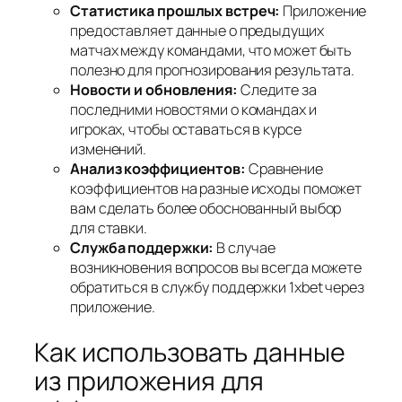
Статистика прошлых встреч:
Приложение
предоставляет данные о предыдущих
матчах между командами, что может быть
полезно для прогнозирования результата.
Новости и обновления:
Следите за
последними новостями о командах и
игроках, чтобы оставаться в курсе
изменений.
Анализ коэффициентов:
Сравнение
коэффициентов на разные исходы поможет
вам сделать более обоснованный выбор
для ставки.
Служба поддержки:
В случае
возникновения вопросов вы всегда можете
обратиться в службу поддержки 1xbet через
приложение.
Как использовать данные
из приложения для