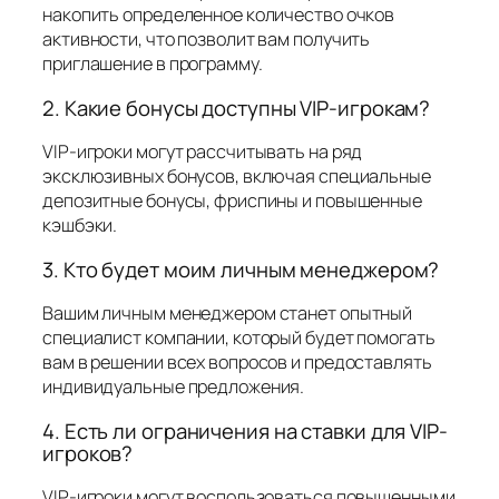
накопить определенное количество очков
активности, что позволит вам получить
приглашение в программу.
2. Какие бонусы доступны VIP-игрокам?
VIP-игроки могут рассчитывать на ряд
эксклюзивных бонусов, включая специальные
депозитные бонусы, фриспины и повышенные
кэшбэки.
3. Кто будет моим личным менеджером?
Вашим личным менеджером станет опытный
специалист компании, который будет помогать
вам в решении всех вопросов и предоставлять
индивидуальные предложения.
4. Есть ли ограничения на ставки для VIP-
игроков?
VIP-игроки могут воспользоваться повышенными