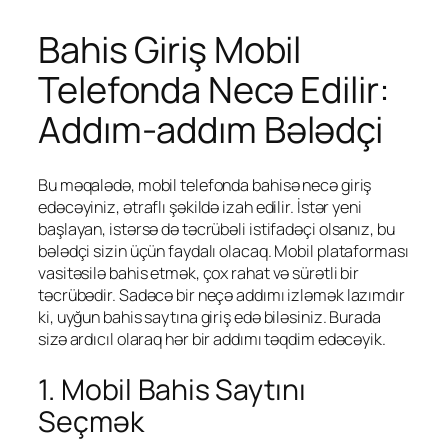
Bahis Giriş Mobil
Telefonda Necə Edilir:
Addım-addım Bələdçi
Bu məqalədə, mobil telefonda bahisə necə giriş
edəcəyiniz, ətraflı şəkildə izah edilir. İstər yeni
başlayan, istərsə də təcrübəli istifadəçi olsanız, bu
bələdçi sizin üçün faydalı olacaq. Mobil plataforması
vasitəsilə bahis etmək, çox rahat və sürətli bir
təcrübədir. Sadəcə bir neçə addımı izləmək lazımdır
ki, uyğun bahis saytına giriş edə biləsiniz. Burada
sizə ardıcıl olaraq hər bir addımı təqdim edəcəyik.
1. Mobil Bahis Saytını
Seçmək