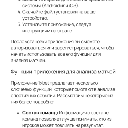
системы (Android или iOS).
Скачайте файл установки на ваше
устройство.
Установите приложение, следуя
инструкциям на экране.
После установки приложения вы сможете
авторизоваться или зарегистрироваться, чтобы
начать использовать все его функции для
анализа матчей.
Функции приложения для анализа матчей
Приложение 1xbet предлагает несколько
ключевых функций, которые помогают в анализе
спортивных событий. Рассмотрим некоторые из
них более подробно:
Состав команд:
Информация о составе
команд позволяет лучше понимать, кто из
игроков может повлиять на результат.