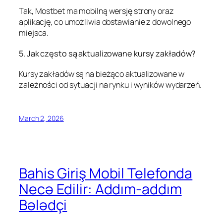
Tak, Mostbet ma mobilną wersję strony oraz
aplikację, co umożliwia obstawianie z dowolnego
miejsca.
5. Jak często są aktualizowane kursy zakładów?
Kursy zakładów są na bieżąco aktualizowane w
zależności od sytuacji na rynku i wyników wydarzeń.
March 2, 2026
Bahis Giriş Mobil Telefonda
Necə Edilir: Addım-addım
Bələdçi