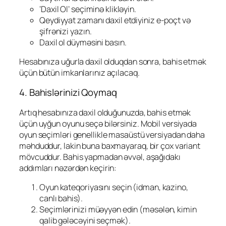
‘Daxil Ol’ seçiminə klikləyin.
Qeydiyyat zamanı daxil etdiyiniz e-poçt və
şifrənizi yazın.
Daxil ol düyməsini basın.
Hesabınıza uğurla daxil olduqdan sonra, bahis etmək
üçün bütün imkanlarınız açılacaq.
4. Bahislərinizi Qoymaq
Artıq hesabınıza daxil olduğunuzda, bahis etmək
üçün uyğun oyunu seçə bilərsiniz. Mobil versiyada
oyun seçimləri genellikle masaüstü versiyadan daha
məhduddur, lakin buna baxmayaraq, bir çox variant
mövcuddur. Bahis yapmadan əvvəl, aşağıdakı
addımları nəzərdən keçirin:
Oyun kateqoriyasını seçin (idman, kazino,
canlı bahis).
Seçimlərinizi müəyyən edin (məsələn, kimin
qalib gələcəyini seçmək).