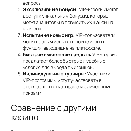
вопросы.
Эксклюзивные бонусы:
VIP-игроки имеют
доступ к уникальным бонусам, которые
могут значительно повысить их шансы на
выигрыш.
Испытания новых игр:
VIP-пользователи
могут первым испытать новые игры и
функции, выходящие на платформе.
Быстрое выведение средств:
VIP-сервис
предлагает более быстрые и удобные
условия для вывода выигрышей.
Индивидуальные турниры:
Участники
VIP-программы могут участвовать в
эксклюзивных турнирах с увеличенными
призами.
Сравнение с другими
казино