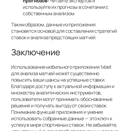
прогнозов:
Читайте экспертов и
используйте их прогнозы в сочетании с
собственным анализом.
Таким образом, данные из приложения
становятся основой для составления стратегий
ставок и анализа предстоящих матчей.
Заключение
Использование мобильного приложения 1xbet
для анализа матчей может существенно
повысить ваши шансы на успешные ставки.
Благодаря доступу к актуальной информации и
множеству аналитических инструментов,
пользователи могут принимать обоснованные
решения и получать выгоду от своих ставок.
Понимание функций приложения и умение
использовать собранные данные — это ключ к
успеху в мире спортивных ставок. Не забывайте,