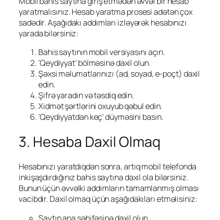
Mobil bahis saytına giriş etmədən əvvəl bir hesab
yaratmalısınız. Hesab yaratma prosesi adətən çox
sadədir. Aşağıdakı addımları izləyərək hesabınızı
yarada bilərsiniz:
Bahis saytının mobil versiyasını açın.
‘Qeydiyyat’ bölməsinə daxil olun.
Şəxsi məlumatlarınızı (ad, soyad, e-poçt) daxil
edin.
Şifrə yaradın və təsdiq edin.
Xidmət şərtlərini oxuyub qəbul edin.
‘Qeydiyyatdan keç’ düyməsini basın.
3. Hesaba Daxil Olmaq
Hesabınızı yaratdıqdan sonra, artıq mobil telefonda
inkişaşdırdığınız bahis saytına daxil ola bilərsiniz.
Bunun üçün əvvəlki addımların tamamlanmış olması
vacibdir. Daxil olmaq üçün aşağıdakıları etməlisiniz:
Saytın ana səhifəsinə daxil olun.