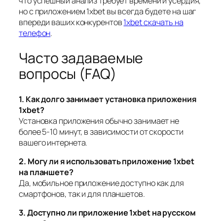
что успешный анализ требует времени и усердия,
но с приложением 1xbet вы всегда будете на шаг
впереди ваших конкурентов
1xbet скачать на
телефон
.
Часто задаваемые
вопросы (FAQ)
1. Как долго занимает установка приложения
1xbet?
Установка приложения обычно занимает не
более 5-10 минут, в зависимости от скорости
вашего интернета.
2. Могу ли я использовать приложение 1xbet
на планшете?
Да, мобильное приложение доступно как для
смартфонов, так и для планшетов.
3. Доступно ли приложение 1xbet на русском