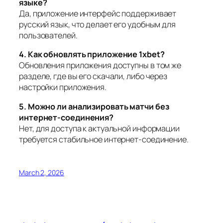
языке?
Да, приложение интерфейс поддерживает
русский язык, что делает его удобным для
пользователей.
4. Как обновлять приложение 1xbet?
Обновления приложения доступны в том же
разделе, где вы его скачали, либо через
настройки приложения.
5. Можно ли анализировать матчи без
интернет-соединения?
Нет, для доступа к актуальной информации
требуется стабильное интернет-соединение.
March 2, 2026