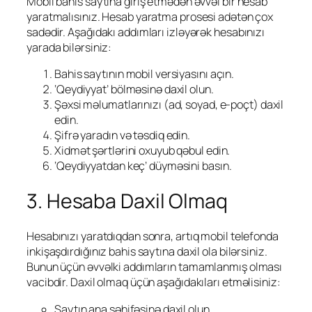
Mobil bahis saytına giriş etmədən əvvəl bir hesab
yaratmalısınız. Hesab yaratma prosesi adətən çox
sadədir. Aşağıdakı addımları izləyərək hesabınızı
yarada bilərsiniz:
Bahis saytının mobil versiyasını açın.
‘Qeydiyyat’ bölməsinə daxil olun.
Şəxsi məlumatlarınızı (ad, soyad, e-poçt) daxil
edin.
Şifrə yaradın və təsdiq edin.
Xidmət şərtlərini oxuyub qəbul edin.
‘Qeydiyyatdan keç’ düyməsini basın.
3. Hesaba Daxil Olmaq
Hesabınızı yaratdıqdan sonra, artıq mobil telefonda
inkişaşdırdığınız bahis saytına daxil ola bilərsiniz.
Bunun üçün əvvəlki addımların tamamlanmış olması
vacibdir. Daxil olmaq üçün aşağıdakıları etməlisiniz:
Saytın ana səhifəsinə daxil olun.