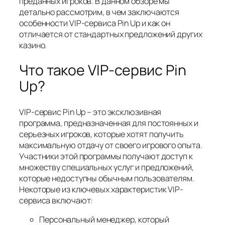
преданных игроков. В данном обзоре мы
детально рассмотрим, в чем заключаются
особенности VIP-сервиса Pin Up и как он
отличается от стандартных предложений других
казино.
Что такое VIP-сервис Pin
Up?
VIP-сервис Pin Up – это эксклюзивная
программа, предназначенная для постоянных и
серьезных игроков, которые хотят получить
максимальную отдачу от своего игрового опыта.
Участники этой программы получают доступ к
множеству специальных услуг и предложений,
которые недоступны обычным пользователям.
Некоторые из ключевых характеристик VIP-
сервиса включают:
Персональный менеджер, который