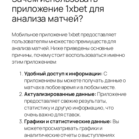
приложение 1xbet для
анализа матчей?
Мобильное приложение 1xbet предоставляет
пользователям множество преимуществ для
анализа матчей. Ниже приведены основные
причины, почему стоит воспользоваться именно
этим приложением:
Удобный доступ к информации:
С
приложением вы можете получать данные о
матчах в любое время и в любом месте.
Актуализированные данные:
Приложение
предоставляет свежие результаты,
статистику и другую информацию, что
очень важно для ставок.
Графики и статистические данные:
Вы
можете просматривать графики и
аналитические отчеты о выступлениях