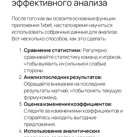
эффективного анализа
После того как вы освоите основные функции
приложения 1xbet, настало время научиться
использовать собранные данные для анализа.
Вот несколько способов, как это сделать:
Сравнение статистики:
Регулярно
сравнивайте статистику команд и игроков,
чтобы выявить их сильные и слабые
стороны.
Анализ последних результатов:
Обращайте внимание на последние
результаты матчей, чтобы понять текущую
форму команд.
Оценка изменения коэффициентов:
Следите за изменениями коэффициентов и
старайтесь находить выгодные
предложения.
Использование аналитических