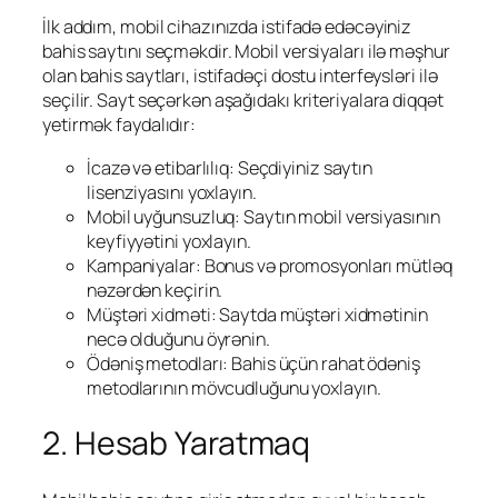
İlk addım, mobil cihazınızda istifadə edəcəyiniz
bahis saytını seçməkdir. Mobil versiyaları ilə məşhur
olan bahis saytları, istifadəçi dostu interfeysləri ilə
seçilir. Sayt seçərkən aşağıdakı kriteriyalara diqqət
yetirmək faydalıdır:
İcazə və etibarlılıq: Seçdiyiniz saytın
lisenziyasını yoxlayın.
Mobil uyğunsuzluq: Saytın mobil versiyasının
keyfiyyətini yoxlayın.
Kampaniyalar: Bonus və promosyonları mütləq
nəzərdən keçirin.
Müştəri xidməti: Saytda müştəri xidmətinin
necə olduğunu öyrənin.
Ödəniş metodları: Bahis üçün rahat ödəniş
metodlarının mövcudluğunu yoxlayın.
2. Hesab Yaratmaq