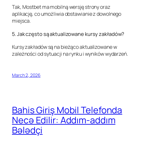
Tak, Mostbet ma mobilną wersję strony oraz
aplikację, co umożliwia obstawianie z dowolnego
miejsca.
5. Jak często są aktualizowane kursy zakładów?
Kursy zakładów są na bieżąco aktualizowane w
zależności od sytuacji na rynku i wyników wydarzeń.
March 2, 2026
Bahis Giriş Mobil Telefonda
Necə Edilir: Addım-addım
Bələdçi