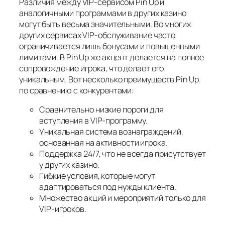
Различия между VIP-сервисом Pin Up и
аналогичными программами в других казино
могут быть весьма значительными. Во многих
других сервисах VIP-обслуживание часто
ограничивается лишь бонусами и повышенными
лимитами. В Pin Up же акцент делается на полное
сопровождение игрока, что делает его
уникальным. Вот несколько преимуществ Pin Up
по сравнению с конкурентами:
Сравнительно низкие пороги для
вступления в VIP-программу.
Уникальная система вознаграждений,
основанная на активности игрока.
Поддержка 24/7, что не всегда присутствует
у других казино.
Гибкие условия, которые могут
адаптироваться под нужды клиента.
Множество акций и мероприятий только для
VIP-игроков.