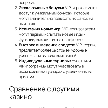
вопросы.
Эксклюзивные бонусы:
VIP-игроки имеют
доступ к уникальным бонусам, которые
могут значительно повысить их шансы на
выигрыш.
Испытания новых игр:
VIP-пользователи
могут первым испытать новые игры и
функции, выходящие на платформе.
Быстрое выведение средств:
VIP-сервис
предлагает более быстрые и удобные
условия для вывода выигрышей.
Индивидуальные турниры:
Участники
VIP-программы могут участвовать в
эксклюзивных турнирах с увеличенными
призами.
Сравнение с другими
казино