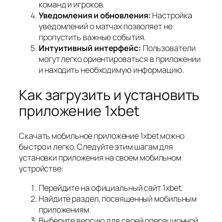
команд и игроков.
Уведомления и обновления:
Настройка
уведомлений о матчах позволяет не
пропустить важные события.
Интуитивный интерфейс:
Пользователи
могут легко ориентироваться в приложении
и находить необходимую информацию.
Как загрузить и установить
приложение 1xbet
Скачать мобильное приложение 1xbet можно
быстро и легко. Следуйте этим шагам для
установки приложения на своем мобильном
устройстве:
Перейдите на официальный сайт 1xbet.
Найдите раздел, посвященный мобильным
приложениям.
Выберите версию для своей операционной