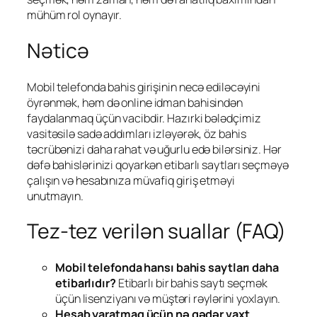
mühüm rol oynayır.
Nəticə
Mobil telefonda bahis girişinin necə ediləcəyini
öyrənmək, həm də online idman bahisindən
faydalanmaq üçün vacibdir. Hazırki bələdçimiz
vasitəsilə sadə addımları izləyərək, öz bahis
təcrübənizi daha rahat və uğurlu edə bilərsiniz. Hər
dəfə bahislərinizi qoyarkən etibarlı saytları seçməyə
çalışın və hesabınıza müvafiq giriş etməyi
unutmayın.
Tez-tez verilən suallar (FAQ)
Mobil telefonda hansı bahis saytları daha
etibarlıdır?
Etibarlı bir bahis saytı seçmək
üçün lisenziyanı və müştəri rəylərini yoxlayın.
Hesab yaratmaq üçün nə qədər vaxt