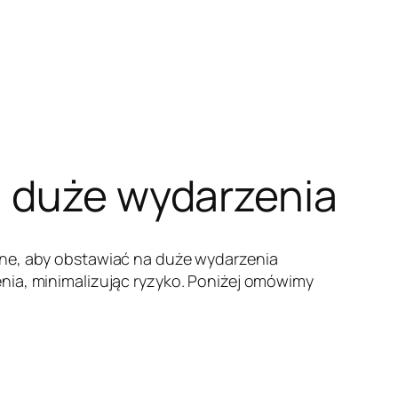
a duże wydarzenia
ine, aby obstawiać na duże wydarzenia
enia, minimalizując ryzyko. Poniżej omówimy