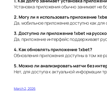
1. Как долго занимает установка приложени
Установка приложения обычно занимает не бо
2. Могу ли я использовать приложение 1xb
Да, мобильное приложение доступно как для 
3. Доступно ли приложение 1xbet на русск
Да, приложение интерфейс поддерживает русс
4. Как обновлять приложение 1xbet?
Обновления приложения доступны в том же ра
5. Можно ли анализировать матчи без инт
Нет, для доступа к актуальной информации т
March 2, 2026