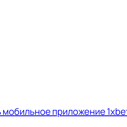
ь мобильное приложение 1xbe