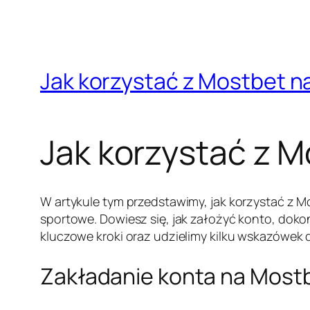
Jak korzystać z Mostbet n
Jak korzystać z 
W artykule tym przedstawimy, jak korzystać z M
sportowe. Dowiesz się, jak założyć konto, doko
kluczowe kroki oraz udzielimy kilku wskazówek
Zakładanie konta na Most