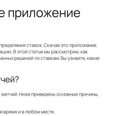
ое приложение
пределения ставок. Скачав это приложение,
ацию. В этой статье мы рассмотрим, как
нных решений по ставкам. Вы узнаете, какие
тчей?
 матчей. Ниже приведены основные причины,
 время и в любом месте.