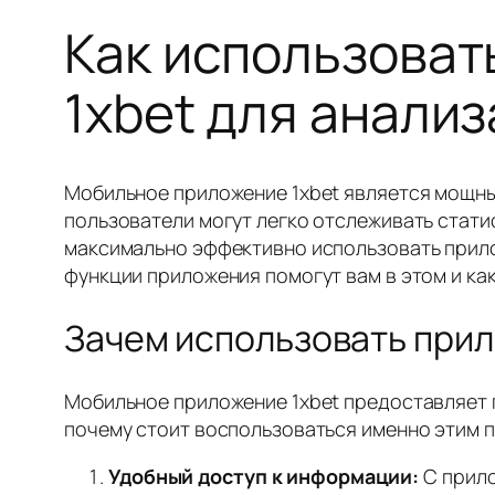
Как использоват
1xbet для анализ
Мобильное приложение 1xbet является мощны
пользователи могут легко отслеживать стати
максимально эффективно использовать прилож
функции приложения помогут вам в этом и ка
Зачем использовать прил
Мобильное приложение 1xbet предоставляет 
почему стоит воспользоваться именно этим 
Удобный доступ к информации:
С прило