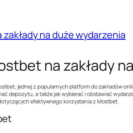
a zakłady na duże wydarzenia
Mostbet na zakłady n
ostbet, jednej z popularnych platform do zakładów onl
nać depozytu, a także jak wybierać i obstawiać wydarz
 dotyczących efektywnego korzystania z Mostbet.
bet