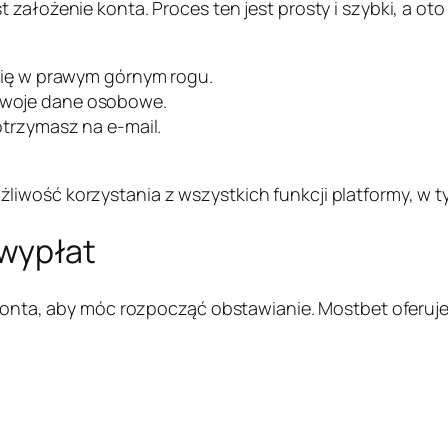
założenie konta. Proces ten jest prosty i szybki, a oto 
y się w prawym górnym rogu.
 swoje dane osobowe.
 otrzymasz na e-mail.
liwość korzystania z wszystkich funkcji platformy, w 
wypłat
o konta, aby móc rozpocząć obstawianie. Mostbet oferu