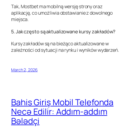
Tak, Mostbet ma mobilną wersję strony oraz
aplikację, co umożliwia obstawianie z dowolnego
miejsca.
5. Jak często są aktualizowane kursy zakładów?
Kursy zakładów są na bieżąco aktualizowane w
zależności od sytuacji na rynku i wyników wydarzeń.
March 2, 2026
Bahis Giriş Mobil Telefonda
Necə Edilir: Addım-addım
Bələdçi