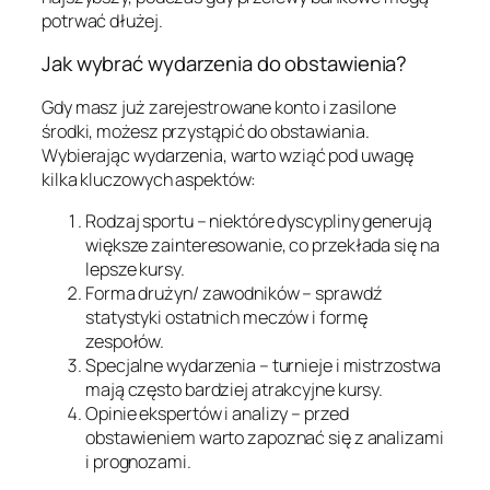
potrwać dłużej.
Jak wybrać wydarzenia do obstawienia?
Gdy masz już zarejestrowane konto i zasilone
środki, możesz przystąpić do obstawiania.
Wybierając wydarzenia, warto wziąć pod uwagę
kilka kluczowych aspektów:
Rodzaj sportu – niektóre dyscypliny generują
większe zainteresowanie, co przekłada się na
lepsze kursy.
Forma drużyn/ zawodników – sprawdź
statystyki ostatnich meczów i formę
zespołów.
Specjalne wydarzenia – turnieje i mistrzostwa
mają często bardziej atrakcyjne kursy.
Opinie ekspertów i analizy – przed
obstawieniem warto zapoznać się z analizami
i prognozami.