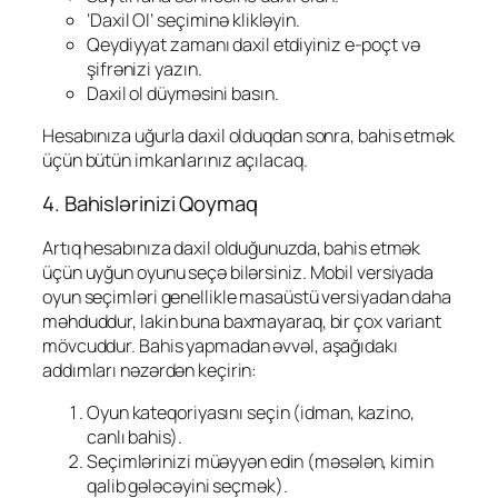
‘Daxil Ol’ seçiminə klikləyin.
Qeydiyyat zamanı daxil etdiyiniz e-poçt və
şifrənizi yazın.
Daxil ol düyməsini basın.
Hesabınıza uğurla daxil olduqdan sonra, bahis etmək
üçün bütün imkanlarınız açılacaq.
4. Bahislərinizi Qoymaq
Artıq hesabınıza daxil olduğunuzda, bahis etmək
üçün uyğun oyunu seçə bilərsiniz. Mobil versiyada
oyun seçimləri genellikle masaüstü versiyadan daha
məhduddur, lakin buna baxmayaraq, bir çox variant
mövcuddur. Bahis yapmadan əvvəl, aşağıdakı
addımları nəzərdən keçirin:
Oyun kateqoriyasını seçin (idman, kazino,
canlı bahis).
Seçimlərinizi müəyyən edin (məsələn, kimin
qalib gələcəyini seçmək).