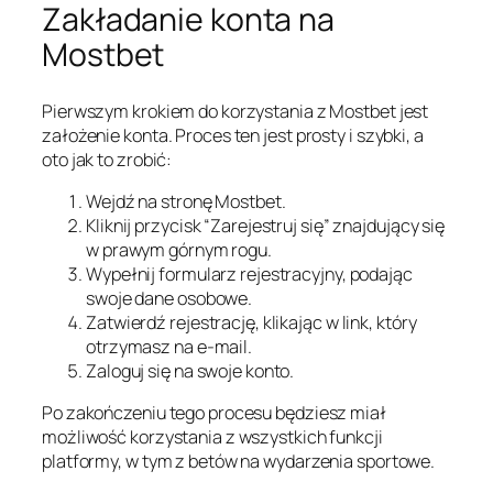
Zakładanie konta na
Mostbet
Pierwszym krokiem do korzystania z Mostbet jest
założenie konta. Proces ten jest prosty i szybki, a
oto jak to zrobić:
Wejdź na stronę Mostbet.
Kliknij przycisk “Zarejestruj się” znajdujący się
w prawym górnym rogu.
Wypełnij formularz rejestracyjny, podając
swoje dane osobowe.
Zatwierdź rejestrację, klikając w link, który
otrzymasz na e-mail.
Zaloguj się na swoje konto.
Po zakończeniu tego procesu będziesz miał
możliwość korzystania z wszystkich funkcji
platformy, w tym z betów na wydarzenia sportowe.