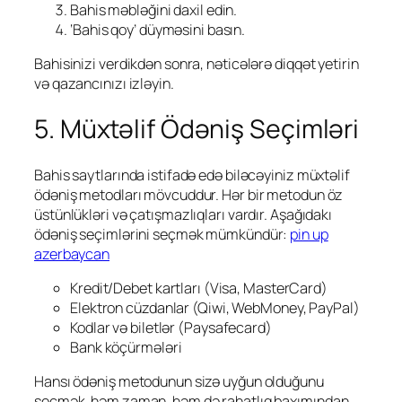
Bahis məbləğini daxil edin.
‘Bahis qoy’ düyməsini basın.
Bahisinizi verdikdən sonra, nəticələrə diqqət yetirin
və qazancınızı izləyin.
5. Müxtəlif Ödəniş Seçimləri
Bahis saytlarında istifadə edə biləcəyiniz müxtəlif
ödəniş metodları mövcuddur. Hər bir metodun öz
üstünlükləri və çatışmazlıqları vardır. Aşağıdakı
ödəniş seçimlərini seçmək mümkündür:
pin up
azerbaycan
Kredit/Debet kartları (Visa, MasterCard)
Elektron cüzdanlar (Qiwi, WebMoney, PayPal)
Kodlar və biletlər (Paysafecard)
Bank köçürmələri
Hansı ödəniş metodunun sizə uyğun olduğunu
seçmək, həm zaman, həm də rahatlıq baxımından