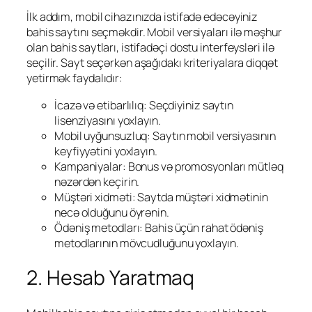
İlk addım, mobil cihazınızda istifadə edəcəyiniz
bahis saytını seçməkdir. Mobil versiyaları ilə məşhur
olan bahis saytları, istifadəçi dostu interfeysləri ilə
seçilir. Sayt seçərkən aşağıdakı kriteriyalara diqqət
yetirmək faydalıdır:
İcazə və etibarlılıq: Seçdiyiniz saytın
lisenziyasını yoxlayın.
Mobil uyğunsuzluq: Saytın mobil versiyasının
keyfiyyətini yoxlayın.
Kampaniyalar: Bonus və promosyonları mütləq
nəzərdən keçirin.
Müştəri xidməti: Saytda müştəri xidmətinin
necə olduğunu öyrənin.
Ödəniş metodları: Bahis üçün rahat ödəniş
metodlarının mövcudluğunu yoxlayın.
2. Hesab Yaratmaq