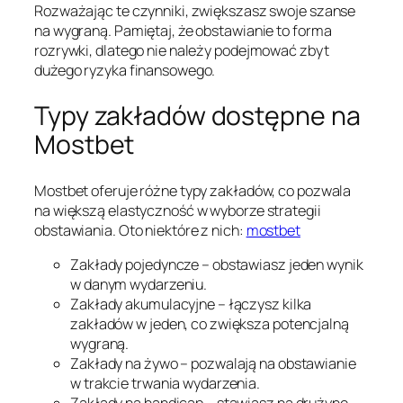
Rozważając te czynniki, zwiększasz swoje szanse
na wygraną. Pamiętaj, że obstawianie to forma
rozrywki, dlatego nie należy podejmować zbyt
dużego ryzyka finansowego.
Typy zakładów dostępne na
Mostbet
Mostbet oferuje różne typy zakładów, co pozwala
na większą elastyczność w wyborze strategii
obstawiania. Oto niektóre z nich:
mostbet
Zakłady pojedyncze – obstawiasz jeden wynik
w danym wydarzeniu.
Zakłady akumulacyjne – łączysz kilka
zakładów w jeden, co zwiększa potencjalną
wygraną.
Zakłady na żywo – pozwalają na obstawianie
w trakcie trwania wydarzenia.