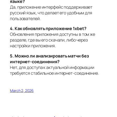
языке?
Да, приложение интерфейс поддерживает
русский язык, что делает его удобным для
пользователей.
4. Как обновлять приложение 1xbet?
Обновления приложения доступны в том же
разделе, где вы его скачали, либо через
настройки приложения.
5. Можно ли анализировать матчи без
интернет-соединения?
Нет, для доступа к актуальной информации
требуется стабильное интернет-соединение.
March 2, 2026