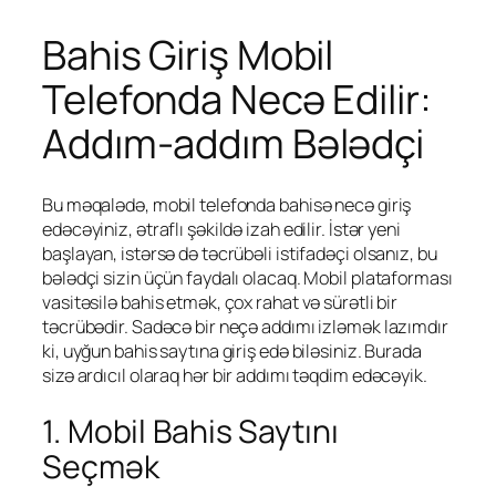
Bahis Giriş Mobil
Telefonda Necə Edilir:
Addım-addım Bələdçi
Bu məqalədə, mobil telefonda bahisə necə giriş
edəcəyiniz, ətraflı şəkildə izah edilir. İstər yeni
başlayan, istərsə də təcrübəli istifadəçi olsanız, bu
bələdçi sizin üçün faydalı olacaq. Mobil plataforması
vasitəsilə bahis etmək, çox rahat və sürətli bir
təcrübədir. Sadəcə bir neçə addımı izləmək lazımdır
ki, uyğun bahis saytına giriş edə biləsiniz. Burada
sizə ardıcıl olaraq hər bir addımı təqdim edəcəyik.
1. Mobil Bahis Saytını
Seçmək