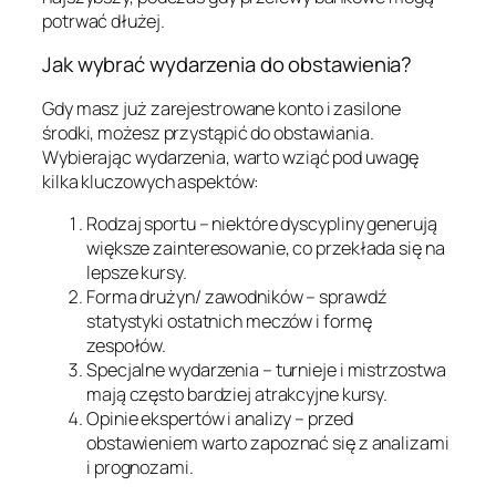
potrwać dłużej.
Jak wybrać wydarzenia do obstawienia?
Gdy masz już zarejestrowane konto i zasilone
środki, możesz przystąpić do obstawiania.
Wybierając wydarzenia, warto wziąć pod uwagę
kilka kluczowych aspektów:
Rodzaj sportu – niektóre dyscypliny generują
większe zainteresowanie, co przekłada się na
lepsze kursy.
Forma drużyn/ zawodników – sprawdź
statystyki ostatnich meczów i formę
zespołów.
Specjalne wydarzenia – turnieje i mistrzostwa
mają często bardziej atrakcyjne kursy.
Opinie ekspertów i analizy – przed
obstawieniem warto zapoznać się z analizami
i prognozami.