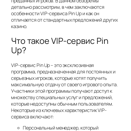
преданных игроков. В данном обзоре мы
детально рассмотрим, в чем заключаются
особенности VIP-сервиса Pin Up и как он
отличается от стандартных предложений других
казино.
Что такое VIP-сервис Pin
Up?
VIP-сервис Pin Up – это эксклюзивная
программа, предназначенная для постоянных и
серьезных игроков, которые хотят получить
максимальную отдачу от своего игрового опыта.
Участники этой программы получают доступ к
множеству специальных услуг и предложений,
которые недоступны обычным пользователям.
Некоторые из ключевых характеристик VIP-
сервиса включают:
Персональный менеджер, который