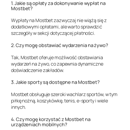
1. Jakie są opłaty za dokonywanie wypłat na
Mostbet?
Wypłaty na Mostbet zazwyczaj nie wiążą się z
dodatkowymi opłatami, ale warto sprawdzić
szczegóły w sekcji dotyczącej płatności.
2. Czy mogę obstawiać wydarzenia na żywo?
Tak, Mostbet oferuje możliwość obstawiania
wydarzeń na żywo, co zapewnia dynamiczne
doświadczenie zakładów.
3. Jakie sporty są dostępne na Mostbet?
Mostbet obsługuje szeroki wachlarz sportów, w tym
piłkę nożną, koszykówkę, tenis, e-sporty i wiele
innych.
4. Czy mogę korzystać z Mostbet na
urządzeniach mobilnych?