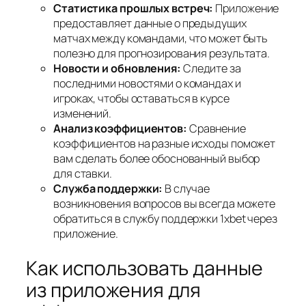
Статистика прошлых встреч:
Приложение
предоставляет данные о предыдущих
матчах между командами, что может быть
полезно для прогнозирования результата.
Новости и обновления:
Следите за
последними новостями о командах и
игроках, чтобы оставаться в курсе
изменений.
Анализ коэффициентов:
Сравнение
коэффициентов на разные исходы поможет
вам сделать более обоснованный выбор
для ставки.
Служба поддержки:
В случае
возникновения вопросов вы всегда можете
обратиться в службу поддержки 1xbet через
приложение.
Как использовать данные
из приложения для