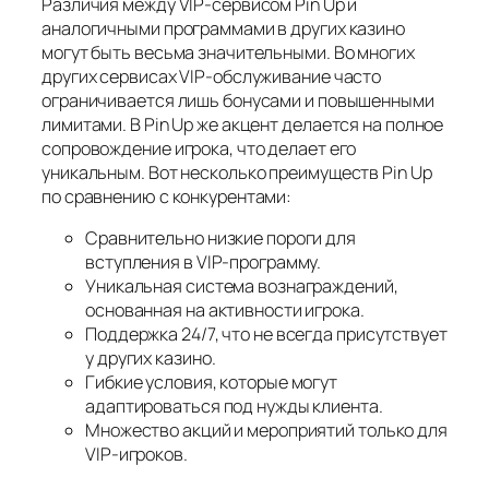
Различия между VIP-сервисом Pin Up и
аналогичными программами в других казино
могут быть весьма значительными. Во многих
других сервисах VIP-обслуживание часто
ограничивается лишь бонусами и повышенными
лимитами. В Pin Up же акцент делается на полное
сопровождение игрока, что делает его
уникальным. Вот несколько преимуществ Pin Up
по сравнению с конкурентами:
Сравнительно низкие пороги для
вступления в VIP-программу.
Уникальная система вознаграждений,
основанная на активности игрока.
Поддержка 24/7, что не всегда присутствует
у других казино.
Гибкие условия, которые могут
адаптироваться под нужды клиента.
Множество акций и мероприятий только для
VIP-игроков.