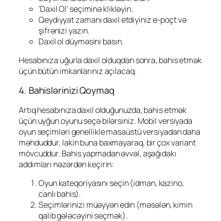
‘Daxil Ol’ seçiminə klikləyin.
Qeydiyyat zamanı daxil etdiyiniz e-poçt və
şifrənizi yazın.
Daxil ol düyməsini basın.
Hesabınıza uğurla daxil olduqdan sonra, bahis etmək
üçün bütün imkanlarınız açılacaq.
4. Bahislərinizi Qoymaq
Artıq hesabınıza daxil olduğunuzda, bahis etmək
üçün uyğun oyunu seçə bilərsiniz. Mobil versiyada
oyun seçimləri genellikle masaüstü versiyadan daha
məhduddur, lakin buna baxmayaraq, bir çox variant
mövcuddur. Bahis yapmadan əvvəl, aşağıdakı
addımları nəzərdən keçirin:
Oyun kateqoriyasını seçin (idman, kazino,
canlı bahis).
Seçimlərinizi müəyyən edin (məsələn, kimin
qalib gələcəyini seçmək).