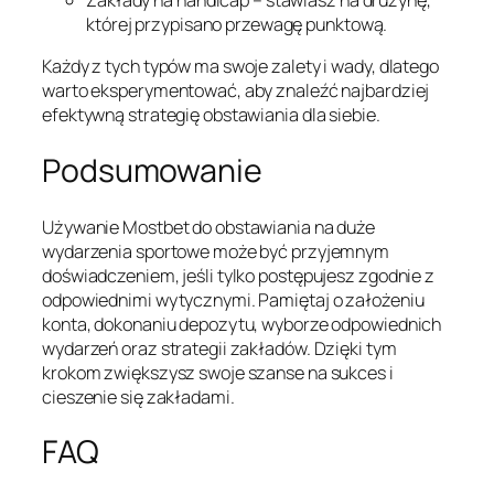
Zakłady na handicap – stawiasz na drużynę,
której przypisano przewagę punktową.
Każdy z tych typów ma swoje zalety i wady, dlatego
warto eksperymentować, aby znaleźć najbardziej
efektywną strategię obstawiania dla siebie.
Podsumowanie
Używanie Mostbet do obstawiania na duże
wydarzenia sportowe może być przyjemnym
doświadczeniem, jeśli tylko postępujesz zgodnie z
odpowiednimi wytycznymi. Pamiętaj o założeniu
konta, dokonaniu depozytu, wyborze odpowiednich
wydarzeń oraz strategii zakładów. Dzięki tym
krokom zwiększysz swoje szanse na sukces i
cieszenie się zakładami.
FAQ