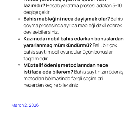
lazımdır?
Hesab yaratma prosesi adətən 5-10
dəqiqə çəkir.
Bahis məbləğini necə dəyişmək olar?
Bahis
qoyma prosesində ayrıca məbləği daxil edərək
dəyişə bilərsiniz.
Kazinoda mobil bahis edərkən bonuslardan
yararlanmaq mümkündürmü?
Bəli, bir çox
bahis saytı mobil oyuncular üçün bonuslar
təqdim edir.
Müxtəlif ödəniş metodlarından necə
istifadə edə bilərəm?
Bahis saytınızın ödəniş
metodları bölməsində fərqli seçimləri
nəzərdən keçirə bilərsiniz.
March 2, 2026