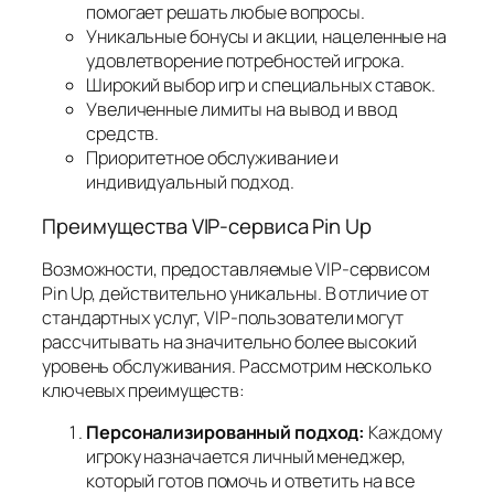
помогает решать любые вопросы.
Уникальные бонусы и акции, нацеленные на
удовлетворение потребностей игрока.
Широкий выбор игр и специальных ставок.
Увеличенные лимиты на вывод и ввод
средств.
Приоритетное обслуживание и
индивидуальный подход.
Преимущества VIP-сервиса Pin Up
Возможности, предоставляемые VIP-сервисом
Pin Up, действительно уникальны. В отличие от
стандартных услуг, VIP-пользователи могут
рассчитывать на значительно более высокий
уровень обслуживания. Рассмотрим несколько
ключевых преимуществ:
Персонализированный подход:
Каждому
игроку назначается личный менеджер,
который готов помочь и ответить на все