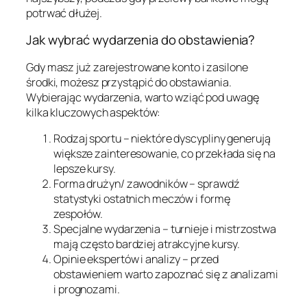
potrwać dłużej.
Jak wybrać wydarzenia do obstawienia?
Gdy masz już zarejestrowane konto i zasilone
środki, możesz przystąpić do obstawiania.
Wybierając wydarzenia, warto wziąć pod uwagę
kilka kluczowych aspektów:
Rodzaj sportu – niektóre dyscypliny generują
większe zainteresowanie, co przekłada się na
lepsze kursy.
Forma drużyn/ zawodników – sprawdź
statystyki ostatnich meczów i formę
zespołów.
Specjalne wydarzenia – turnieje i mistrzostwa
mają często bardziej atrakcyjne kursy.
Opinie ekspertów i analizy – przed
obstawieniem warto zapoznać się z analizami
i prognozami.