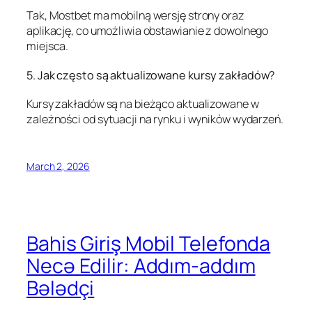
Tak, Mostbet ma mobilną wersję strony oraz
aplikację, co umożliwia obstawianie z dowolnego
miejsca.
5. Jak często są aktualizowane kursy zakładów?
Kursy zakładów są na bieżąco aktualizowane w
zależności od sytuacji na rynku i wyników wydarzeń.
March 2, 2026
Bahis Giriş Mobil Telefonda
Necə Edilir: Addım-addım
Bələdçi