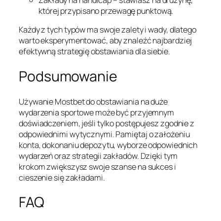
Zakłady na handicap – stawiasz na drużynę,
której przypisano przewagę punktową.
Każdy z tych typów ma swoje zalety i wady, dlatego
warto eksperymentować, aby znaleźć najbardziej
efektywną strategię obstawiania dla siebie.
Podsumowanie
Używanie Mostbet do obstawiania na duże
wydarzenia sportowe może być przyjemnym
doświadczeniem, jeśli tylko postępujesz zgodnie z
odpowiednimi wytycznymi. Pamiętaj o założeniu
konta, dokonaniu depozytu, wyborze odpowiednich
wydarzeń oraz strategii zakładów. Dzięki tym
krokom zwiększysz swoje szanse na sukces i
cieszenie się zakładami.
FAQ