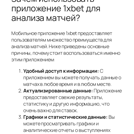
приложение 1xbet для
анализа матчей?
Мобильное приложение 1xbet предоставляет
пользователям множество преимуществ для
анализа матчей. Ниже приведены основные
причины, почему стоит воспользоваться именно
этим приложением:
Удобный доступ к информации:
С
приложением вы можете получать данные о
матчах в любое время и в любом месте.
Актуализированные данные:
Приложение
предоставляет свежие результаты,
статистику и другую информацию, что
очень важно для ставок.
Графики и статистические данные:
Вы
можете просматривать графики и
аналитические отчеты о выступлениях