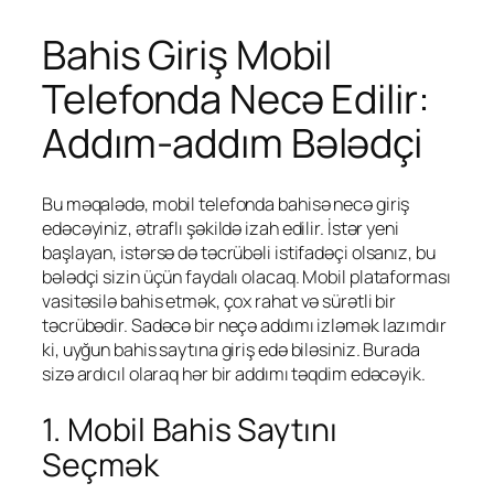
Bahis Giriş Mobil
Telefonda Necə Edilir:
Addım-addım Bələdçi
Bu məqalədə, mobil telefonda bahisə necə giriş
edəcəyiniz, ətraflı şəkildə izah edilir. İstər yeni
başlayan, istərsə də təcrübəli istifadəçi olsanız, bu
bələdçi sizin üçün faydalı olacaq. Mobil plataforması
vasitəsilə bahis etmək, çox rahat və sürətli bir
təcrübədir. Sadəcə bir neçə addımı izləmək lazımdır
ki, uyğun bahis saytına giriş edə biləsiniz. Burada
sizə ardıcıl olaraq hər bir addımı təqdim edəcəyik.
1. Mobil Bahis Saytını
Seçmək