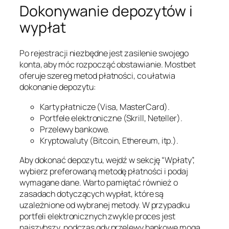
Dokonywanie depozytów i
wypłat
Po rejestracji niezbędne jest zasilenie swojego
konta, aby móc rozpocząć obstawianie. Mostbet
oferuje szereg metod płatności, co ułatwia
dokonanie depozytu:
Karty płatnicze (Visa, MasterCard).
Portfele elektroniczne (Skrill, Neteller).
Przelewy bankowe.
Kryptowaluty (Bitcoin, Ethereum, itp.).
Aby dokonać depozytu, wejdź w sekcję “Wpłaty”,
wybierz preferowaną metodę płatności i podaj
wymagane dane. Warto pamiętać również o
zasadach dotyczących wypłat, które są
uzależnione od wybranej metody. W przypadku
portfeli elektronicznych zwykle proces jest
najszybszy, podczas gdy przelewy bankowe mogą