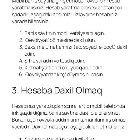
Mobil bahis saytına giriş etmədən əvvəl bir hesab
yaratmalısınız. Hesab yaratma prosesi adətən çox
sadədir. Aşağıdakı addımları izləyərək hesabınızı
yarada bilərsiniz:
Bahis saytının mobil versiyasını açın.
‘Qeydiyyat’ bölməsinə daxil olun.
Şəxsi məlumatlarınızı (ad, soyad, e-poçt) daxil
edin.
Şifrə yaradın və təsdiq edin.
Xidmət şərtlərini oxuyub qəbul edin.
‘Qeydiyyatdan keç’ düyməsini basın.
3. Hesaba Daxil Olmaq
Hesabınızı yaratdıqdan sonra, artıq mobil telefonda
inkişaşdırdığınız bahis saytına daxil ola bilərsiniz.
Bunun üçün əvvəlki addımların tamamlanmış olması
vacibdir. Daxil olmaq üçün aşağıdakıları etməlisiniz:
Saytın ana səhifəsinə daxil olun.