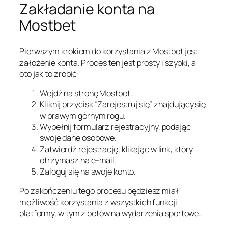
Zakładanie konta na
Mostbet
Pierwszym krokiem do korzystania z Mostbet jest
założenie konta. Proces ten jest prosty i szybki, a
oto jak to zrobić:
Wejdź na stronę Mostbet.
Kliknij przycisk “Zarejestruj się” znajdujący się
w prawym górnym rogu.
Wypełnij formularz rejestracyjny, podając
swoje dane osobowe.
Zatwierdź rejestrację, klikając w link, który
otrzymasz na e-mail.
Zaloguj się na swoje konto.
Po zakończeniu tego procesu będziesz miał
możliwość korzystania z wszystkich funkcji
platformy, w tym z betów na wydarzenia sportowe.