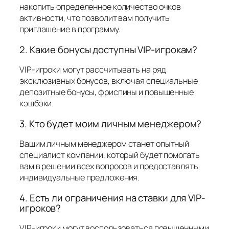
накопить определенное количество очков
активности, что позволит вам получить
приглашение в программу.
2. Какие бонусы доступны VIP-игрокам?
VIP-игроки могут рассчитывать на ряд
эксклюзивных бонусов, включая специальные
депозитные бонусы, фриспины и повышенные
кэшбэки.
3. Кто будет моим личным менеджером?
Вашим личным менеджером станет опытный
специалист компании, который будет помогать
вам в решении всех вопросов и предоставлять
индивидуальные предложения.
4. Есть ли ограничения на ставки для VIP-
игроков?
VIP-игроки могут воспользоваться повышенными