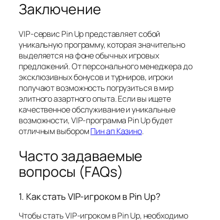
Заключение
VIP-сервис Pin Up представляет собой
уникальную программу, которая значительно
выделяется на фоне обычных игровых
предложений. От персонального менеджера до
эксклюзивных бонусов и турниров, игроки
получают возможность погрузиться в мир
элитного азартного опыта. Если вы ищете
качественное обслуживание и уникальные
возможности, VIP-программа Pin Up будет
отличным выбором
Пин ап Казино
.
Часто задаваемые
вопросы (FAQs)
1. Как стать VIP-игроком в Pin Up?
Чтобы стать VIP-игроком в Pin Up, необходимо