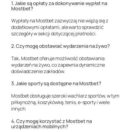
1. Jakie są opłaty za dokonywanie wypłat na
Mostbet?
Wypłaty na Mostbet zazwyczaj nie wiążą się z
dodatkowymi opłatami, ale warto sprawdzić
szczegóły w sekcji dotyczącej płatności.
2. Czy mogę obstawiać wydarzenia na żywo?
Tak, Mostbet oferuje możliwość obstawiania
wydarzeń na żywo, co zapewnia dynamiczne
doświadczenie zakładów.
3. Jakie sporty są dostępne na Mostbet?
Mostbet obsługuje szeroki wachlarz sportów, w tym
piłkę nożną, koszykówkę, tenis, e-sporty i wiele
innych.
4. Czy mogę korzystać z Mostbet na
urządzeniach mobilnych?