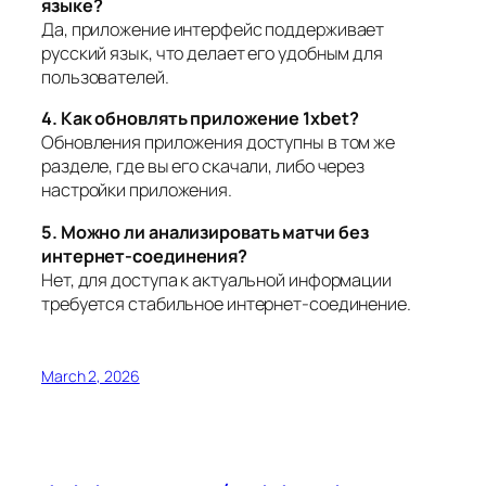
языке?
Да, приложение интерфейс поддерживает
русский язык, что делает его удобным для
пользователей.
4. Как обновлять приложение 1xbet?
Обновления приложения доступны в том же
разделе, где вы его скачали, либо через
настройки приложения.
5. Можно ли анализировать матчи без
интернет-соединения?
Нет, для доступа к актуальной информации
требуется стабильное интернет-соединение.
March 2, 2026