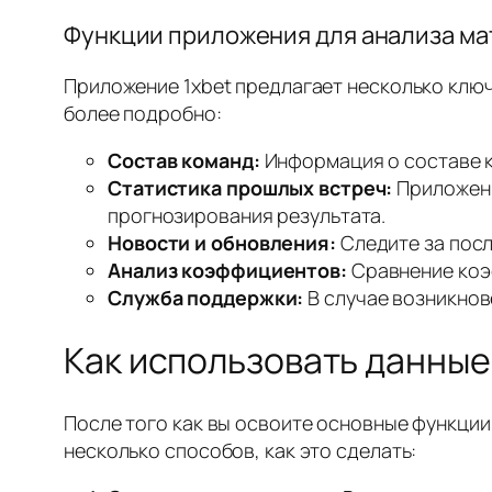
Функции приложения для анализа ма
Приложение 1xbet предлагает несколько клю
более подробно:
Состав команд:
Информация о составе ко
Статистика прошлых встреч:
Приложени
прогнозирования результата.
Новости и обновления:
Следите за посл
Анализ коэффициентов:
Сравнение коэ
Служба поддержки:
В случае возникнов
Как использовать данные
После того как вы освоите основные функции
несколько способов, как это сделать: