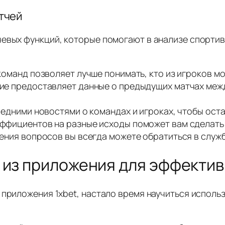
тчей
чевых функций, которые помогают в анализе спортив
манд позволяет лучше понимать, кто из игроков мож
е предоставляет данные о предыдущих матчах межд
едними новостями о командах и игроках, чтобы оста
ффициентов на разные исходы поможет вам сделать 
ения вопросов вы всегда можете обратиться в служб
 из приложения для эффектив
 приложения 1xbet, настало время научиться исполь