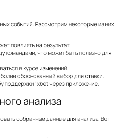
ных событий. Рассмотрим некоторые из них
ет повлиять на результат.
у командами, что может быть полезно для
ваться в курсе изменений.
более обоснованный выбор для ставки.
у поддержки 1xbet через приложение.
ного анализа
зовать собранные данные для анализа. Вот