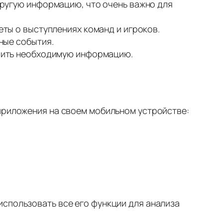
другую информацию, что очень важно для
ты о выступлениях команд и игроков.
ные события.
одить необходимую информацию.
 приложения на своем мобильном устройстве:
использовать все его функции для анализа