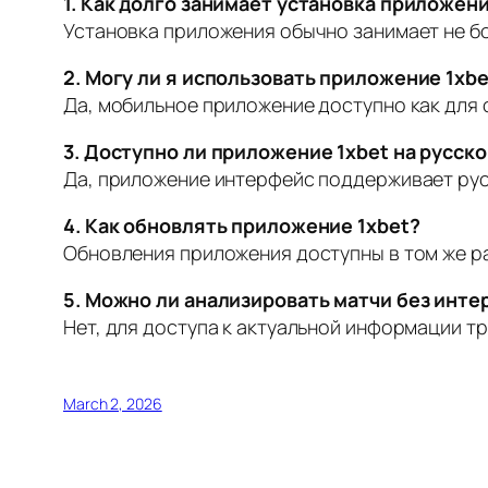
1. Как долго занимает установка приложени
Установка приложения обычно занимает не бо
2. Могу ли я использовать приложение 1xb
Да, мобильное приложение доступно как для 
3. Доступно ли приложение 1xbet на русск
Да, приложение интерфейс поддерживает русс
4. Как обновлять приложение 1xbet?
Обновления приложения доступны в том же ра
5. Можно ли анализировать матчи без инт
Нет, для доступа к актуальной информации т
March 2, 2026