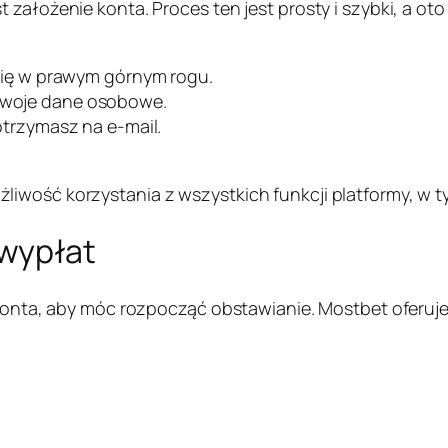
założenie konta. Proces ten jest prosty i szybki, a oto 
y się w prawym górnym rogu.
 swoje dane osobowe.
 otrzymasz na e-mail.
liwość korzystania z wszystkich funkcji platformy, w 
wypłat
o konta, aby móc rozpocząć obstawianie. Mostbet oferu