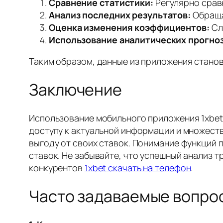
Сравнение статистики:
Регулярно сравн
Анализ последних результатов:
Обраща
Оценка изменения коэффициентов:
Сл
Использование аналитических прогноз
Таким образом, данные из приложения станов
Заключение
Использование мобильного приложения 1xbet
доступу к актуальной информации и множест
выгоду от своих ставок. Понимание функций 
ставок. Не забывайте, что успешный анализ т
конкурентов
1xbet скачать на телефон
.
Часто задаваемые вопро