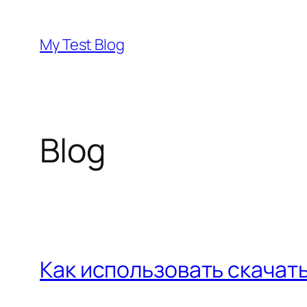
Skip
to
My Test Blog
content
Blog
Как использовать скачат