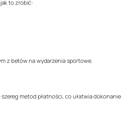
jak to zrobić:
tym z betów na wydarzenia sportowe.
je szereg metod płatności, co ułatwia dokonanie