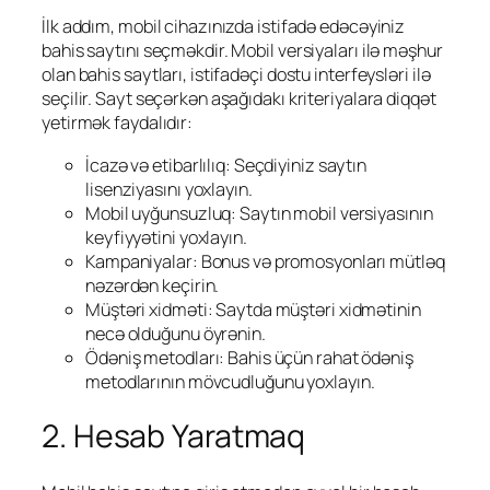
İlk addım, mobil cihazınızda istifadə edəcəyiniz
bahis saytını seçməkdir. Mobil versiyaları ilə məşhur
olan bahis saytları, istifadəçi dostu interfeysləri ilə
seçilir. Sayt seçərkən aşağıdakı kriteriyalara diqqət
yetirmək faydalıdır:
İcazə və etibarlılıq: Seçdiyiniz saytın
lisenziyasını yoxlayın.
Mobil uyğunsuzluq: Saytın mobil versiyasının
keyfiyyətini yoxlayın.
Kampaniyalar: Bonus və promosyonları mütləq
nəzərdən keçirin.
Müştəri xidməti: Saytda müştəri xidmətinin
necə olduğunu öyrənin.
Ödəniş metodları: Bahis üçün rahat ödəniş
metodlarının mövcudluğunu yoxlayın.
2. Hesab Yaratmaq