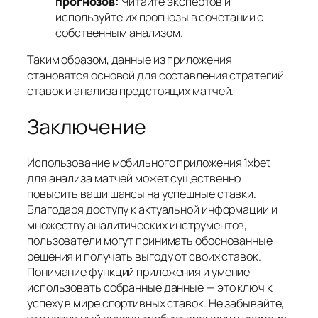
прогнозов:
Читайте экспертов и
используйте их прогнозы в сочетании с
собственным анализом.
Таким образом, данные из приложения
становятся основой для составления стратегий
ставок и анализа предстоящих матчей.
Заключение
Использование мобильного приложения 1xbet
для анализа матчей может существенно
повысить ваши шансы на успешные ставки.
Благодаря доступу к актуальной информации и
множеству аналитических инструментов,
пользователи могут принимать обоснованные
решения и получать выгоду от своих ставок.
Понимание функций приложения и умение
использовать собранные данные — это ключ к
успеху в мире спортивных ставок. Не забывайте,