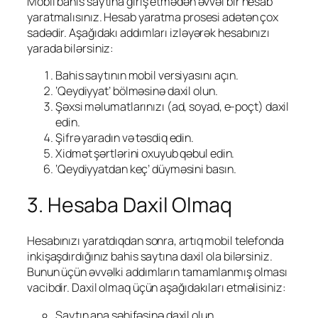
Mobil bahis saytına giriş etmədən əvvəl bir hesab
yaratmalısınız. Hesab yaratma prosesi adətən çox
sadədir. Aşağıdakı addımları izləyərək hesabınızı
yarada bilərsiniz:
Bahis saytının mobil versiyasını açın.
‘Qeydiyyat’ bölməsinə daxil olun.
Şəxsi məlumatlarınızı (ad, soyad, e-poçt) daxil
edin.
Şifrə yaradın və təsdiq edin.
Xidmət şərtlərini oxuyub qəbul edin.
‘Qeydiyyatdan keç’ düyməsini basın.
3. Hesaba Daxil Olmaq
Hesabınızı yaratdıqdan sonra, artıq mobil telefonda
inkişaşdırdığınız bahis saytına daxil ola bilərsiniz.
Bunun üçün əvvəlki addımların tamamlanmış olması
vacibdir. Daxil olmaq üçün aşağıdakıları etməlisiniz:
Saytın ana səhifəsinə daxil olun.