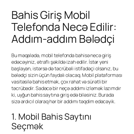
Bahis Giriş Mobil
Telefonda Necə Edilir:
Addım-addım Bələdçi
Bu məqalədə, mobil telefonda bahisə necə giriş
edəcəyiniz, ətraflı şəkildə izah edilir. İstər yeni
başlayan, istərsə də təcrübəli istifadəçi olsanız, bu
bələdçi sizin üçün faydalı olacaq. Mobil plataforması
vasitəsilə bahis etmək, çox rahat və sürətli bir
təcrübədir. Sadəcə bir neçə addımı izləmək lazımdır
ki, uyğun bahis saytına giriş edə biləsiniz. Burada
sizə ardıcıl olaraq hər bir addımı təqdim edəcəyik.
1. Mobil Bahis Saytını
Seçmək