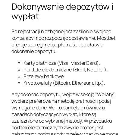
Dokonywanie depozytów i
wypłat
Po rejestracji niezbędne jest zasilenie swojego
konta, aby móc rozpocząć obstawianie. Mostbet
oferuje szereg metod płatności, co ułatwia
dokonanie depozytu:
Karty płatnicze (Visa, MasterCard).
Portfele elektroniczne (Skrill, Neteller).
Przelewy bankowe.
Kryptowaluty (Bitcoin, Ethereum, itp.).
Aby dokonać depozytu, wejdź w sekcję “Wpłaty”,
wybierz preferowaną metodę płatności i podaj
wymagane dane. Warto pamiętać również o
zasadach dotyczących wypłat, które są
uzależnione od wybranej metody. W przypadku
portfeli elektronicznych zwykle proces jest
najszybszy, podczas gdy przelewy bankowe mogą