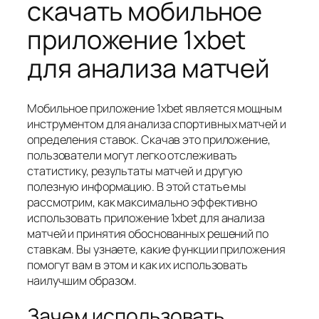
скачать мобильное
приложение 1xbet
для анализа матчей
Мобильное приложение 1xbet является мощным
инструментом для анализа спортивных матчей и
определения ставок. Скачав это приложение,
пользователи могут легко отслеживать
статистику, результаты матчей и другую
полезную информацию. В этой статье мы
рассмотрим, как максимально эффективно
использовать приложение 1xbet для анализа
матчей и принятия обоснованных решений по
ставкам. Вы узнаете, какие функции приложения
помогут вам в этом и как их использовать
наилучшим образом.
Зачем использовать