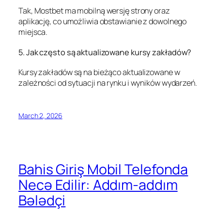
Tak, Mostbet ma mobilną wersję strony oraz
aplikację, co umożliwia obstawianie z dowolnego
miejsca.
5. Jak często są aktualizowane kursy zakładów?
Kursy zakładów są na bieżąco aktualizowane w
zależności od sytuacji na rynku i wyników wydarzeń.
March 2, 2026
Bahis Giriş Mobil Telefonda
Necə Edilir: Addım-addım
Bələdçi