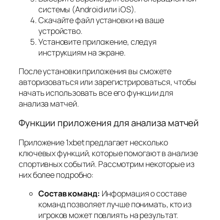
системы (Android или iOS).
Скачайте файл установки на ваше
устройство.
Установите приложение, следуя
инструкциям на экране.
После установки приложения вы сможете
авторизоваться или зарегистрироваться, чтобы
начать использовать все его функции для
анализа матчей.
Функции приложения для анализа матчей
Приложение 1xbet предлагает несколько
ключевых функций, которые помогают в анализе
спортивных событий. Рассмотрим некоторые из
них более подробно:
Состав команд:
Информация о составе
команд позволяет лучше понимать, кто из
игроков может повлиять на результат.