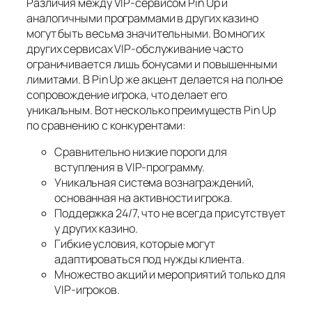
Различия между VIP-сервисом Pin Up и
аналогичными программами в других казино
могут быть весьма значительными. Во многих
других сервисах VIP-обслуживание часто
ограничивается лишь бонусами и повышенными
лимитами. В Pin Up же акцент делается на полное
сопровождение игрока, что делает его
уникальным. Вот несколько преимуществ Pin Up
по сравнению с конкурентами:
Сравнительно низкие пороги для
вступления в VIP-программу.
Уникальная система вознаграждений,
основанная на активности игрока.
Поддержка 24/7, что не всегда присутствует
у других казино.
Гибкие условия, которые могут
адаптироваться под нужды клиента.
Множество акций и мероприятий только для
VIP-игроков.