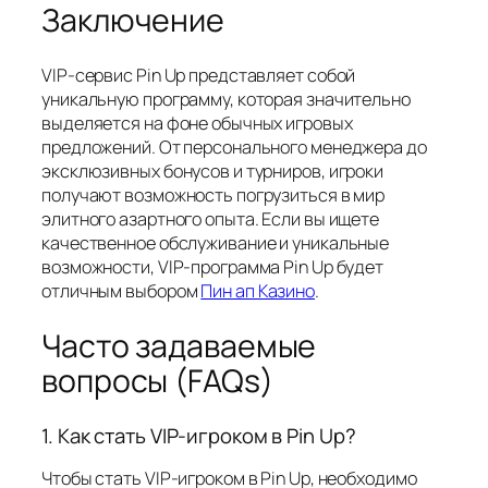
Заключение
VIP-сервис Pin Up представляет собой
уникальную программу, которая значительно
выделяется на фоне обычных игровых
предложений. От персонального менеджера до
эксклюзивных бонусов и турниров, игроки
получают возможность погрузиться в мир
элитного азартного опыта. Если вы ищете
качественное обслуживание и уникальные
возможности, VIP-программа Pin Up будет
отличным выбором
Пин ап Казино
.
Часто задаваемые
вопросы (FAQs)
1. Как стать VIP-игроком в Pin Up?
Чтобы стать VIP-игроком в Pin Up, необходимо