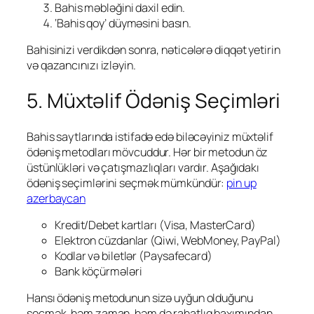
Bahis məbləğini daxil edin.
‘Bahis qoy’ düyməsini basın.
Bahisinizi verdikdən sonra, nəticələrə diqqət yetirin
və qazancınızı izləyin.
5. Müxtəlif Ödəniş Seçimləri
Bahis saytlarında istifadə edə biləcəyiniz müxtəlif
ödəniş metodları mövcuddur. Hər bir metodun öz
üstünlükləri və çatışmazlıqları vardır. Aşağıdakı
ödəniş seçimlərini seçmək mümkündür:
pin up
azerbaycan
Kredit/Debet kartları (Visa, MasterCard)
Elektron cüzdanlar (Qiwi, WebMoney, PayPal)
Kodlar və biletlər (Paysafecard)
Bank köçürmələri
Hansı ödəniş metodunun sizə uyğun olduğunu
seçmək, həm zaman, həm də rahatlıq baxımından