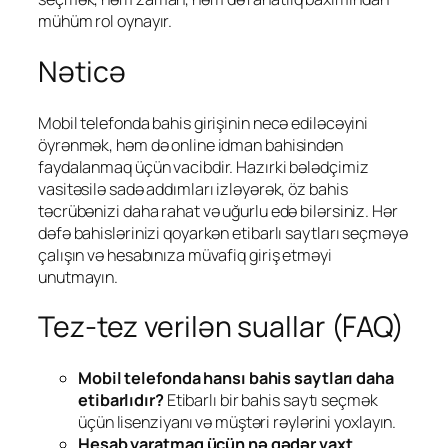
mühüm rol oynayır.
Nəticə
Mobil telefonda bahis girişinin necə ediləcəyini
öyrənmək, həm də online idman bahisindən
faydalanmaq üçün vacibdir. Hazırki bələdçimiz
vasitəsilə sadə addımları izləyərək, öz bahis
təcrübənizi daha rahat və uğurlu edə bilərsiniz. Hər
dəfə bahislərinizi qoyarkən etibarlı saytları seçməyə
çalışın və hesabınıza müvafiq giriş etməyi
unutmayın.
Tez-tez verilən suallar (FAQ)
Mobil telefonda hansı bahis saytları daha
etibarlıdır?
Etibarlı bir bahis saytı seçmək
üçün lisenziyanı və müştəri rəylərini yoxlayın.
Hesab yaratmaq üçün nə qədər vaxt