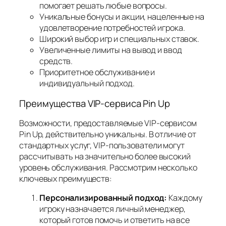
помогает решать любые вопросы.
Уникальные бонусы и акции, нацеленные на
удовлетворение потребностей игрока.
Широкий выбор игр и специальных ставок.
Увеличенные лимиты на вывод и ввод
средств.
Приоритетное обслуживание и
индивидуальный подход.
Преимущества VIP-сервиса Pin Up
Возможности, предоставляемые VIP-сервисом
Pin Up, действительно уникальны. В отличие от
стандартных услуг, VIP-пользователи могут
рассчитывать на значительно более высокий
уровень обслуживания. Рассмотрим несколько
ключевых преимуществ:
Персонализированный подход:
Каждому
игроку назначается личный менеджер,
который готов помочь и ответить на все