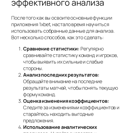
эффективного анализа
После того как вы освоите основные функции
приложения 1xbet, настало время научиться
использовать собранные данные для анализа.
Вот несколько способов, как это сделать:
Сравнение статистики:
Регулярно
сравнивайте статистику команд и игроков,
чтобы выявить их сильные и слабые
стороны.
Анализ последних результатов:
Обращайте внимание на последние
результаты матчей, чтобы понять текущую
форму команд.
Оценка изменения коэффициентов:
Следите за изменениями коэффициентов и
старайтесь находить выгодные
предложения.
Использование аналитических