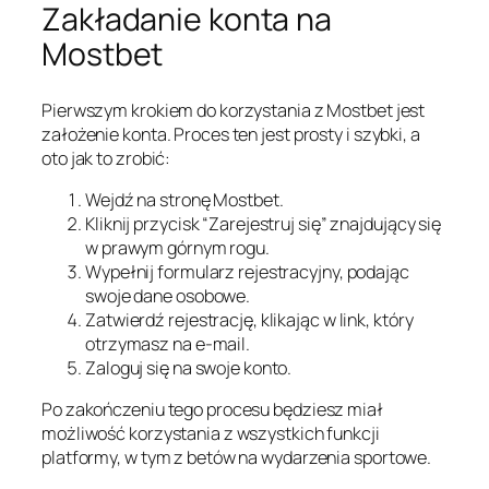
Zakładanie konta na
Mostbet
Pierwszym krokiem do korzystania z Mostbet jest
założenie konta. Proces ten jest prosty i szybki, a
oto jak to zrobić:
Wejdź na stronę Mostbet.
Kliknij przycisk “Zarejestruj się” znajdujący się
w prawym górnym rogu.
Wypełnij formularz rejestracyjny, podając
swoje dane osobowe.
Zatwierdź rejestrację, klikając w link, który
otrzymasz na e-mail.
Zaloguj się na swoje konto.
Po zakończeniu tego procesu będziesz miał
możliwość korzystania z wszystkich funkcji
platformy, w tym z betów na wydarzenia sportowe.