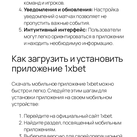
команд и игроков.
Уведомления и обновления:
Настройка
уведомлений о матчах позволяет не
пропустить важные события.
Интуитивный интерфейс:
Пользователи
могут легко ориентироваться в приложении
и находить необходимую информацию.
Как загрузить и установить
приложение 1xbet
Скачать мобильное приложение 1xbet можно
быстро и легко. Следуйте этим шагам для
установки приложения на своем мобильном
устройстве:
Перейдите на официальный сайт 1xbet.
Найдите раздел, посвященный мобильным
приложениям.
Выберите версию для своей операционной