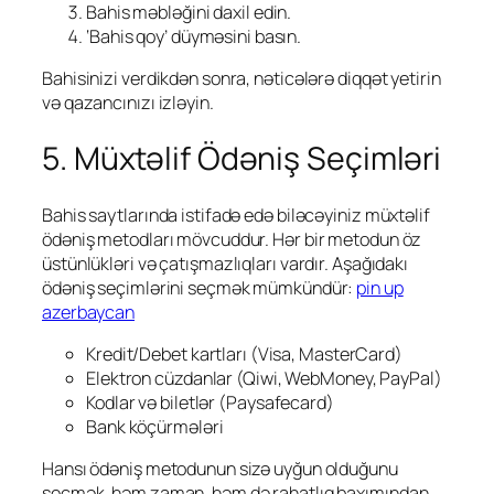
Bahis məbləğini daxil edin.
‘Bahis qoy’ düyməsini basın.
Bahisinizi verdikdən sonra, nəticələrə diqqət yetirin
və qazancınızı izləyin.
5. Müxtəlif Ödəniş Seçimləri
Bahis saytlarında istifadə edə biləcəyiniz müxtəlif
ödəniş metodları mövcuddur. Hər bir metodun öz
üstünlükləri və çatışmazlıqları vardır. Aşağıdakı
ödəniş seçimlərini seçmək mümkündür:
pin up
azerbaycan
Kredit/Debet kartları (Visa, MasterCard)
Elektron cüzdanlar (Qiwi, WebMoney, PayPal)
Kodlar və biletlər (Paysafecard)
Bank köçürmələri
Hansı ödəniş metodunun sizə uyğun olduğunu
seçmək, həm zaman, həm də rahatlıq baxımından