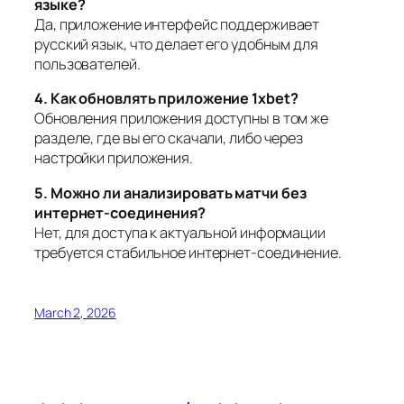
языке?
Да, приложение интерфейс поддерживает
русский язык, что делает его удобным для
пользователей.
4. Как обновлять приложение 1xbet?
Обновления приложения доступны в том же
разделе, где вы его скачали, либо через
настройки приложения.
5. Можно ли анализировать матчи без
интернет-соединения?
Нет, для доступа к актуальной информации
требуется стабильное интернет-соединение.
March 2, 2026