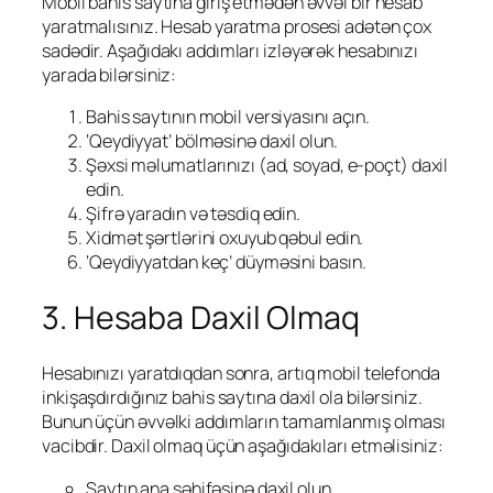
Mobil bahis saytına giriş etmədən əvvəl bir hesab
yaratmalısınız. Hesab yaratma prosesi adətən çox
sadədir. Aşağıdakı addımları izləyərək hesabınızı
yarada bilərsiniz:
Bahis saytının mobil versiyasını açın.
‘Qeydiyyat’ bölməsinə daxil olun.
Şəxsi məlumatlarınızı (ad, soyad, e-poçt) daxil
edin.
Şifrə yaradın və təsdiq edin.
Xidmət şərtlərini oxuyub qəbul edin.
‘Qeydiyyatdan keç’ düyməsini basın.
3. Hesaba Daxil Olmaq
Hesabınızı yaratdıqdan sonra, artıq mobil telefonda
inkişaşdırdığınız bahis saytına daxil ola bilərsiniz.
Bunun üçün əvvəlki addımların tamamlanmış olması
vacibdir. Daxil olmaq üçün aşağıdakıları etməlisiniz:
Saytın ana səhifəsinə daxil olun.