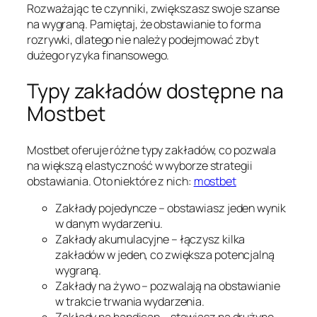
Rozważając te czynniki, zwiększasz swoje szanse
na wygraną. Pamiętaj, że obstawianie to forma
rozrywki, dlatego nie należy podejmować zbyt
dużego ryzyka finansowego.
Typy zakładów dostępne na
Mostbet
Mostbet oferuje różne typy zakładów, co pozwala
na większą elastyczność w wyborze strategii
obstawiania. Oto niektóre z nich:
mostbet
Zakłady pojedyncze – obstawiasz jeden wynik
w danym wydarzeniu.
Zakłady akumulacyjne – łączysz kilka
zakładów w jeden, co zwiększa potencjalną
wygraną.
Zakłady na żywo – pozwalają na obstawianie
w trakcie trwania wydarzenia.