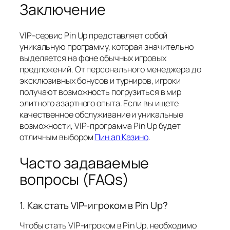
Заключение
VIP-сервис Pin Up представляет собой
уникальную программу, которая значительно
выделяется на фоне обычных игровых
предложений. От персонального менеджера до
эксклюзивных бонусов и турниров, игроки
получают возможность погрузиться в мир
элитного азартного опыта. Если вы ищете
качественное обслуживание и уникальные
возможности, VIP-программа Pin Up будет
отличным выбором
Пин ап Казино
.
Часто задаваемые
вопросы (FAQs)
1. Как стать VIP-игроком в Pin Up?
Чтобы стать VIP-игроком в Pin Up, необходимо