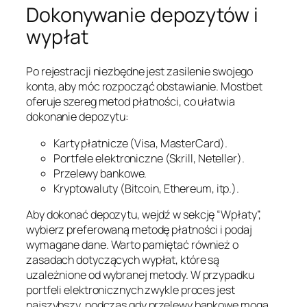
Dokonywanie depozytów i
wypłat
Po rejestracji niezbędne jest zasilenie swojego
konta, aby móc rozpocząć obstawianie. Mostbet
oferuje szereg metod płatności, co ułatwia
dokonanie depozytu:
Karty płatnicze (Visa, MasterCard).
Portfele elektroniczne (Skrill, Neteller).
Przelewy bankowe.
Kryptowaluty (Bitcoin, Ethereum, itp.).
Aby dokonać depozytu, wejdź w sekcję “Wpłaty”,
wybierz preferowaną metodę płatności i podaj
wymagane dane. Warto pamiętać również o
zasadach dotyczących wypłat, które są
uzależnione od wybranej metody. W przypadku
portfeli elektronicznych zwykle proces jest
najszybszy, podczas gdy przelewy bankowe mogą