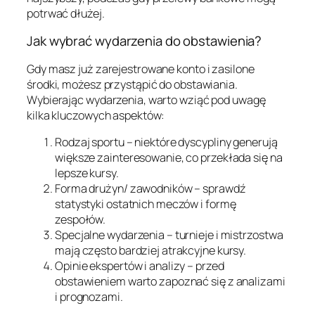
potrwać dłużej.
Jak wybrać wydarzenia do obstawienia?
Gdy masz już zarejestrowane konto i zasilone
środki, możesz przystąpić do obstawiania.
Wybierając wydarzenia, warto wziąć pod uwagę
kilka kluczowych aspektów:
Rodzaj sportu – niektóre dyscypliny generują
większe zainteresowanie, co przekłada się na
lepsze kursy.
Forma drużyn/ zawodników – sprawdź
statystyki ostatnich meczów i formę
zespołów.
Specjalne wydarzenia – turnieje i mistrzostwa
mają często bardziej atrakcyjne kursy.
Opinie ekspertów i analizy – przed
obstawieniem warto zapoznać się z analizami
i prognozami.