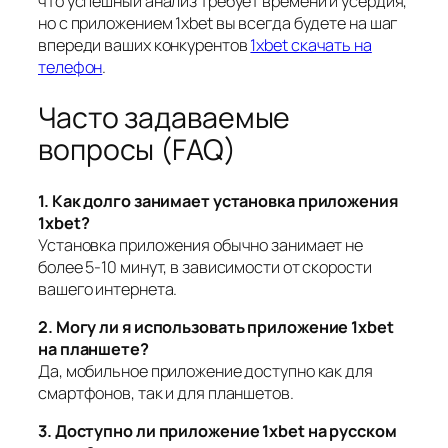
что успешный анализ требует времени и усердия,
но с приложением 1xbet вы всегда будете на шаг
впереди ваших конкурентов
1xbet скачать на
телефон
.
Часто задаваемые
вопросы (FAQ)
1. Как долго занимает установка приложения
1xbet?
Установка приложения обычно занимает не
более 5-10 минут, в зависимости от скорости
вашего интернета.
2. Могу ли я использовать приложение 1xbet
на планшете?
Да, мобильное приложение доступно как для
смартфонов, так и для планшетов.
3. Доступно ли приложение 1xbet на русском