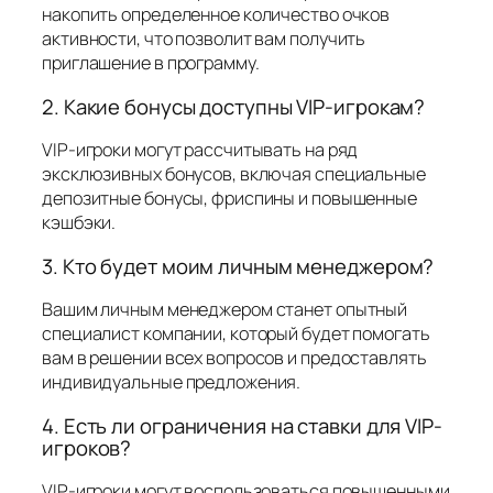
накопить определенное количество очков
активности, что позволит вам получить
приглашение в программу.
2. Какие бонусы доступны VIP-игрокам?
VIP-игроки могут рассчитывать на ряд
эксклюзивных бонусов, включая специальные
депозитные бонусы, фриспины и повышенные
кэшбэки.
3. Кто будет моим личным менеджером?
Вашим личным менеджером станет опытный
специалист компании, который будет помогать
вам в решении всех вопросов и предоставлять
индивидуальные предложения.
4. Есть ли ограничения на ставки для VIP-
игроков?
VIP-игроки могут воспользоваться повышенными