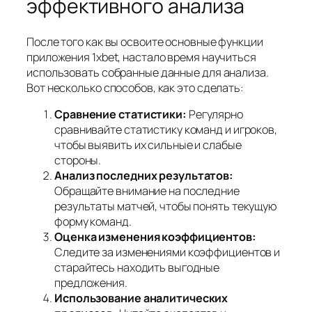
эффективного анализа
После того как вы освоите основные функции
приложения 1xbet, настало время научиться
использовать собранные данные для анализа.
Вот несколько способов, как это сделать:
Сравнение статистики:
Регулярно
сравнивайте статистику команд и игроков,
чтобы выявить их сильные и слабые
стороны.
Анализ последних результатов:
Обращайте внимание на последние
результаты матчей, чтобы понять текущую
форму команд.
Оценка изменения коэффициентов:
Следите за изменениями коэффициентов и
старайтесь находить выгодные
предложения.
Использование аналитических