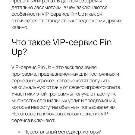
преданных игроков. В данном обзоре мы
детально рассмотрим, в чем заключаются
особенности VIP-сервиса Pin Up и как он
отличается от стандартных предложений других
казино.
Что такое VIP-сервис Pin
Up?
VIP-сервис Pin Up – это эксклюзивная
программа, предназначенная для постоянных и
серьезных игроков, которые хотят получить
максимальную отдачу от своего игрового опыта.
Участники этой программы получают доступ к
множеству специальных услуг и предложений,
которые недоступны обычным пользователям.
Некоторые из ключевых характеристик VIP-
сервиса включают:
Персональный менеджер, который