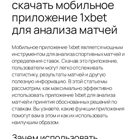
скачать мобильное
приложение 1xbet
для анализа матчей
Мобильное приложение 1xbet является мощным
инструментом для анализа спортивных матчей и
определения ставок. Скачав это приложение,
пользователи могут легко отслеживать
статистику, результаты матчей и другую
полезную информацию. В этой статье мы
рассмотрим, как максимально эффективно
использовать приложение 1xbet для анализа
матчей и принятия обоснованных решений по
ставкам. Вы узнаете, какие функции приложения
помогут вам в этом и как их использовать
наилучшим образом.
Зачем использовать