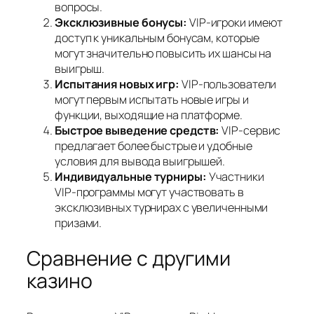
вопросы.
Эксклюзивные бонусы:
VIP-игроки имеют
доступ к уникальным бонусам, которые
могут значительно повысить их шансы на
выигрыш.
Испытания новых игр:
VIP-пользователи
могут первым испытать новые игры и
функции, выходящие на платформе.
Быстрое выведение средств:
VIP-сервис
предлагает более быстрые и удобные
условия для вывода выигрышей.
Индивидуальные турниры:
Участники
VIP-программы могут участвовать в
эксклюзивных турнирах с увеличенными
призами.
Сравнение с другими
казино