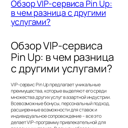
Обзор VIP-сервиса Pin Up:
в чем разница с другими
услугами?
Обзор VIP-сервиса
Pin Up: в чем разница
с другими услугами?
VIP-сервис Pin Up предлагает уникальные
преимущества, которые выделяют его среди
множества других услуг в азартной индустрии.
Всевозможные бонусы, персональный подход,
расширенные возможности для ставок и
индивидуальное сопровождение – все это
делает VIP-программу привлекательной для