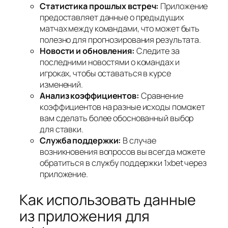
Статистика прошлых встреч:
Приложение
предоставляет данные о предыдущих
матчах между командами, что может быть
полезно для прогнозирования результата.
Новости и обновления:
Следите за
последними новостями о командах и
игроках, чтобы оставаться в курсе
изменений.
Анализ коэффициентов:
Сравнение
коэффициентов на разные исходы поможет
вам сделать более обоснованный выбор
для ставки.
Служба поддержки:
В случае
возникновения вопросов вы всегда можете
обратиться в службу поддержки 1xbet через
приложение.
Как использовать данные
из приложения для