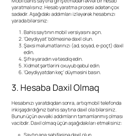
Mobil bahis saytına giriş etmədən əvvəl bir hesab
yaratmalısınız. Hesab yaratma prosesi adətən çox
sadədir. Aşağıdakı addımları izləyərək hesabınızı
yarada bilərsiniz:
Bahis saytının mobil versiyasını açın.
‘Qeydiyyat’ bölməsinə daxil olun.
Şəxsi məlumatlarınızı (ad, soyad, e-poçt) daxil
edin.
Şifrə yaradın və təsdiq edin.
Xidmət şərtlərini oxuyub qəbul edin.
‘Qeydiyyatdan keç’ düyməsini basın.
3. Hesaba Daxil Olmaq
Hesabınızı yaratdıqdan sonra, artıq mobil telefonda
inkişaşdırdığınız bahis saytına daxil ola bilərsiniz.
Bunun üçün əvvəlki addımların tamamlanmış olması
vacibdir. Daxil olmaq üçün aşağıdakıları etməlisiniz:
Saytın ana səhifəsinə daxil olun.