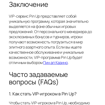
Заключение
VIP-сервис Pin Up представляет собой
уникальную программу, которая значительно
выделяется на фоне обычных игровых
предложений. От персонального менеджера до
эксклюзивных бонусов и турниров, игроки
получают возможность погрузиться в мир
элитного азартного опыта. Если вы ищете
качественное обслуживание и уникальные
возможности, VIP-программа Pin Up будет
отличным выбором
Пин ап Казино
.
Часто задаваемые
вопросы (FAQs)
1. Как стать VIP-игроком в Pin Up?
Чтобы стать VIP-игроком в Pin Up, необходимо