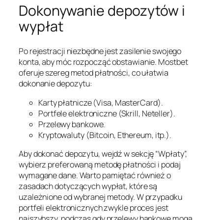
Dokonywanie depozytów i
wypłat
Po rejestracji niezbędne jest zasilenie swojego
konta, aby móc rozpocząć obstawianie. Mostbet
oferuje szereg metod płatności, co ułatwia
dokonanie depozytu:
Karty płatnicze (Visa, MasterCard).
Portfele elektroniczne (Skrill, Neteller).
Przelewy bankowe.
Kryptowaluty (Bitcoin, Ethereum, itp.).
Aby dokonać depozytu, wejdź w sekcję “Wpłaty”,
wybierz preferowaną metodę płatności i podaj
wymagane dane. Warto pamiętać również o
zasadach dotyczących wypłat, które są
uzależnione od wybranej metody. W przypadku
portfeli elektronicznych zwykle proces jest
najszybszy, podczas gdy przelewy bankowe mogą