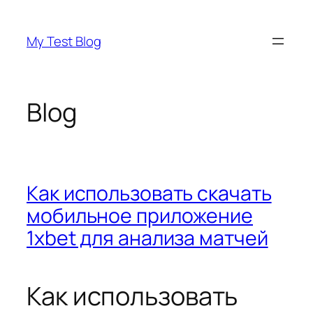
Skip
to
My Test Blog
content
Blog
Как использовать скачать
мобильное приложение
1xbet для анализа матчей
Как использовать