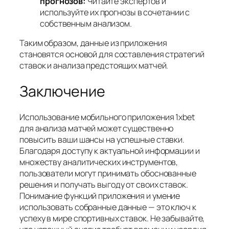
прогнозов:
Читайте экспертов и
используйте их прогнозы в сочетании с
собственным анализом.
Таким образом, данные из приложения
становятся основой для составления стратегий
ставок и анализа предстоящих матчей.
Заключение
Использование мобильного приложения 1xbet
для анализа матчей может существенно
повысить ваши шансы на успешные ставки.
Благодаря доступу к актуальной информации и
множеству аналитических инструментов,
пользователи могут принимать обоснованные
решения и получать выгоду от своих ставок.
Понимание функций приложения и умение
использовать собранные данные — это ключ к
успеху в мире спортивных ставок. Не забывайте,