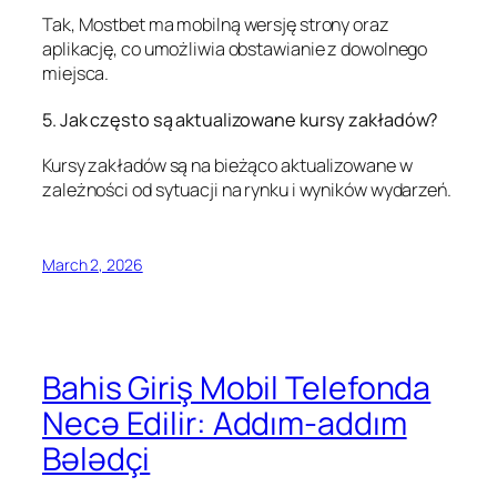
Tak, Mostbet ma mobilną wersję strony oraz
aplikację, co umożliwia obstawianie z dowolnego
miejsca.
5. Jak często są aktualizowane kursy zakładów?
Kursy zakładów są na bieżąco aktualizowane w
zależności od sytuacji na rynku i wyników wydarzeń.
March 2, 2026
Bahis Giriş Mobil Telefonda
Necə Edilir: Addım-addım
Bələdçi