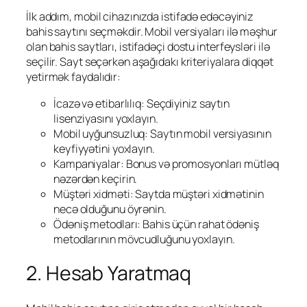
İlk addım, mobil cihazınızda istifadə edəcəyiniz
bahis saytını seçməkdir. Mobil versiyaları ilə məşhur
olan bahis saytları, istifadəçi dostu interfeysləri ilə
seçilir. Sayt seçərkən aşağıdakı kriteriyalara diqqət
yetirmək faydalıdır:
İcazə və etibarlılıq: Seçdiyiniz saytın
lisenziyasını yoxlayın.
Mobil uyğunsuzluq: Saytın mobil versiyasının
keyfiyyətini yoxlayın.
Kampaniyalar: Bonus və promosyonları mütləq
nəzərdən keçirin.
Müştəri xidməti: Saytda müştəri xidmətinin
necə olduğunu öyrənin.
Ödəniş metodları: Bahis üçün rahat ödəniş
metodlarının mövcudluğunu yoxlayın.
2. Hesab Yaratmaq