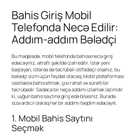
Bahis Giriş Mobil
Telefonda Necə Edilir:
Addım-addım Bələdçi
Bu məqalədə, mobil telefonda bahisə necə giriş
edəcəyiniz, ətraflı şəkildə izah edilir. İstər yeni
başlayan, istərsə də təcrübəli istifadəçi olsanız, bu
bələdçi sizin üçün faydalı olacaq. Mobil plataforması
vasitəsilə bahis etmək, çox rahat və sürətli bir
təcrübədir. Sadəcə bir neçə addımı izləmək lazımdır
ki, uyğun bahis saytına giriş edə biləsiniz. Burada
sizə ardıcıl olaraq hər bir addımı təqdim edəcəyik.
1. Mobil Bahis Saytını
Seçmək