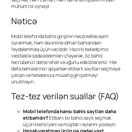
mühüm rol oynayır.
Nəticə
Mobil telefonda bahis girişinin necə ediləcəyini
öyrənmək, həm də online idman bahisindən
faydalanmaq üçün vacibdir. Hazırki bələdçimiz
vasitəsilə sadə addımları izləyərək, öz bahis
təcrübənizi daha rahat və uğurlu edə bilərsiniz. Hər
dəfə bahislərinizi qoyarkən etibarlı saytları seçməyə
çalışın və hesabınıza müvafiq giriş etməyi
unutmayın.
Tez-tez verilən suallar (FAQ)
Mobil telefonda hansı bahis saytları daha
etibarlıdır?
Etibarlı bir bahis saytı seçmək
üçün lisenziyanı və müştəri rəylərini yoxlayın.
Hesab yaratmaq üçün nə qədər vaxt