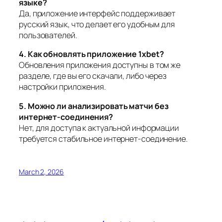
языке?
Да, приложение интерфейс поддерживает
русский язык, что делает его удобным для
пользователей.
4. Как обновлять приложение 1xbet?
Обновления приложения доступны в том же
разделе, где вы его скачали, либо через
настройки приложения.
5. Можно ли анализировать матчи без
интернет-соединения?
Нет, для доступа к актуальной информации
требуется стабильное интернет-соединение.
March 2, 2026