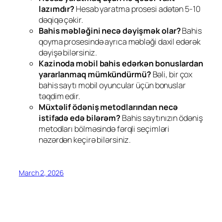
lazımdır?
Hesab yaratma prosesi adətən 5-10
dəqiqə çəkir.
Bahis məbləğini necə dəyişmək olar?
Bahis
qoyma prosesində ayrıca məbləği daxil edərək
dəyişə bilərsiniz.
Kazinoda mobil bahis edərkən bonuslardan
yararlanmaq mümkündürmü?
Bəli, bir çox
bahis saytı mobil oyuncular üçün bonuslar
təqdim edir.
Müxtəlif ödəniş metodlarından necə
istifadə edə bilərəm?
Bahis saytınızın ödəniş
metodları bölməsində fərqli seçimləri
nəzərdən keçirə bilərsiniz.
March 2, 2026