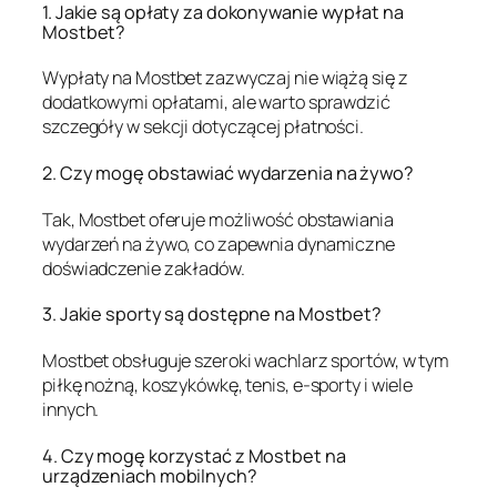
1. Jakie są opłaty za dokonywanie wypłat na
Mostbet?
Wypłaty na Mostbet zazwyczaj nie wiążą się z
dodatkowymi opłatami, ale warto sprawdzić
szczegóły w sekcji dotyczącej płatności.
2. Czy mogę obstawiać wydarzenia na żywo?
Tak, Mostbet oferuje możliwość obstawiania
wydarzeń na żywo, co zapewnia dynamiczne
doświadczenie zakładów.
3. Jakie sporty są dostępne na Mostbet?
Mostbet obsługuje szeroki wachlarz sportów, w tym
piłkę nożną, koszykówkę, tenis, e-sporty i wiele
innych.
4. Czy mogę korzystać z Mostbet na
urządzeniach mobilnych?