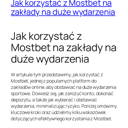
Jak korzystać z Mostbet na
zakłady na duże wydarzenia
Jak korzystać z
Mostbet na zakłady na
duże wydarzenia
W artykule tym przedstawimy, jak korzystać z
Mostbet, jednej z popularnych platform do
zakładów online, aby obstawiać na duże wydarzenia
sportowe. Dowiesz się, jak założyć konto, dokonać
depozytu, a także jak wybierać i obstawiać
wydarzenia, minimalizując ryzyko. Poniżej omówimy
kluczowe kroki oraz udzielimy kilku wskazówek
dotyczących efektywnego korzystania z Mostbet.