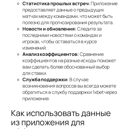
Статистика прошлых встреч:
Приложение
предоставляет данные о предыдущих
матчах между командами, что может быть
полезно для прогнозирования результата.
Новости и обновления:
Следите за
последними новостями о командах и
игроках, чтобы оставаться в курсе
изменений.
Анализ коэффициентов:
Сравнение
коэффициентов на разные исходы поможет
вам сделать более обоснованный выбор
для ставки.
Служба поддержки:
В случае
возникновения вопросов вы всегда можете
обратиться в службу поддержки 1xbet через
приложение.
Как использовать данные
из приложения для