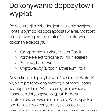
Dokonywanie depozytów i
wypłat
Po rejestracji niezbędne jest zasilenie swojego
konta, aby móc rozpocząć obstawianie. Mostbet
oferuje szereg metod płatności, co ułatwia
dokonanie depozytu:
Karty płatnicze (Visa, MasterCard).
Portfele elektroniczne (Skrill, Neteller).
Przelewy bankowe.
Kryptowaluty (Bitcoin, Ethereum, itp.).
Aby dokonać depozytu, wejdź w sekcję “Wpłaty”,
wybierz preferowaną metodę płatności i podaj
wymagane dane. Warto pamiętać również o
zasadach dotyczących wypłat, które są
uzależnione od wybranej metody. W przypadku
portfeli elektronicznych zwykle proces jest
najszybszy, podczas gdy przelewy bankowe mogą