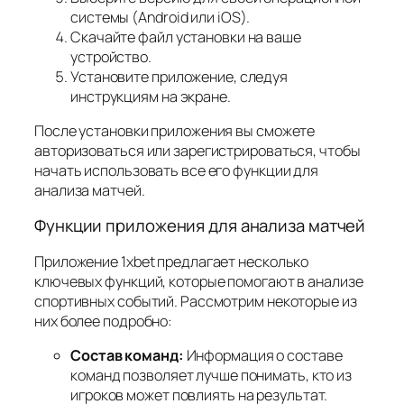
системы (Android или iOS).
Скачайте файл установки на ваше
устройство.
Установите приложение, следуя
инструкциям на экране.
После установки приложения вы сможете
авторизоваться или зарегистрироваться, чтобы
начать использовать все его функции для
анализа матчей.
Функции приложения для анализа матчей
Приложение 1xbet предлагает несколько
ключевых функций, которые помогают в анализе
спортивных событий. Рассмотрим некоторые из
них более подробно:
Состав команд:
Информация о составе
команд позволяет лучше понимать, кто из
игроков может повлиять на результат.