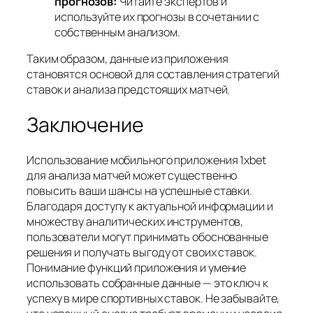
прогнозов:
Читайте экспертов и
используйте их прогнозы в сочетании с
собственным анализом.
Таким образом, данные из приложения
становятся основой для составления стратегий
ставок и анализа предстоящих матчей.
Заключение
Использование мобильного приложения 1xbet
для анализа матчей может существенно
повысить ваши шансы на успешные ставки.
Благодаря доступу к актуальной информации и
множеству аналитических инструментов,
пользователи могут принимать обоснованные
решения и получать выгоду от своих ставок.
Понимание функций приложения и умение
использовать собранные данные — это ключ к
успеху в мире спортивных ставок. Не забывайте,