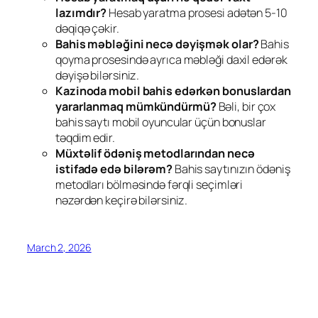
lazımdır?
Hesab yaratma prosesi adətən 5-10
dəqiqə çəkir.
Bahis məbləğini necə dəyişmək olar?
Bahis
qoyma prosesində ayrıca məbləği daxil edərək
dəyişə bilərsiniz.
Kazinoda mobil bahis edərkən bonuslardan
yararlanmaq mümkündürmü?
Bəli, bir çox
bahis saytı mobil oyuncular üçün bonuslar
təqdim edir.
Müxtəlif ödəniş metodlarından necə
istifadə edə bilərəm?
Bahis saytınızın ödəniş
metodları bölməsində fərqli seçimləri
nəzərdən keçirə bilərsiniz.
March 2, 2026