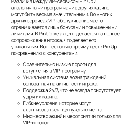
Различия между VIP-сервисом Pin Up и
аналогичными программами в других казино
могут быть весьма значительными. Во многих
других сервисах VIP-обслуживание часто
ограничивается лишь бонусами и повышенными
лимитами. В Pin Up же акцент делается на полное
сопровождение игрока, что делает его
уникальным. Вот несколько преимуществ Pin Up
по сравнению с конкурентами:
Сравнительно низкие пороги для
вступления в VIP-программу.
Уникальная система вознаграждений,
основанная на активности игрока.
Поддержка 24/7, что не всегда присутствует
у других казино.
Гибкие условия, которые могут
адаптироваться под нужды клиента.
Множество акций и мероприятий только для
VIP-игроков.