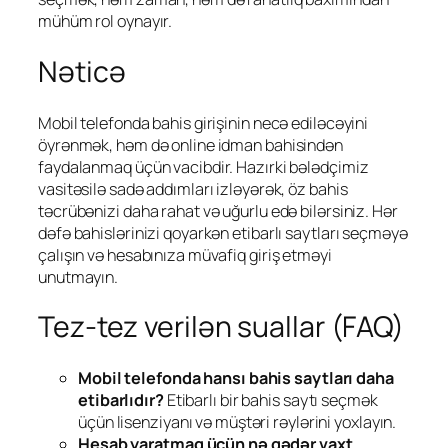
mühüm rol oynayır.
Nəticə
Mobil telefonda bahis girişinin necə ediləcəyini
öyrənmək, həm də online idman bahisindən
faydalanmaq üçün vacibdir. Hazırki bələdçimiz
vasitəsilə sadə addımları izləyərək, öz bahis
təcrübənizi daha rahat və uğurlu edə bilərsiniz. Hər
dəfə bahislərinizi qoyarkən etibarlı saytları seçməyə
çalışın və hesabınıza müvafiq giriş etməyi
unutmayın.
Tez-tez verilən suallar (FAQ)
Mobil telefonda hansı bahis saytları daha
etibarlıdır?
Etibarlı bir bahis saytı seçmək
üçün lisenziyanı və müştəri rəylərini yoxlayın.
Hesab yaratmaq üçün nə qədər vaxt