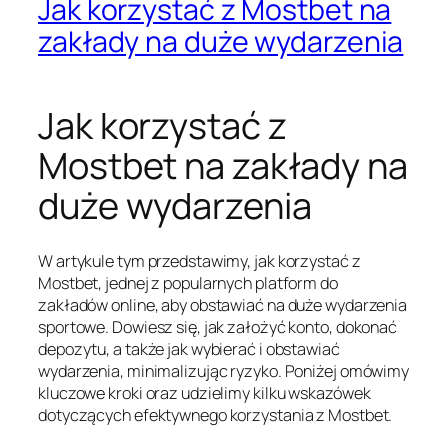
Jak korzystać z Mostbet na
zakłady na duże wydarzenia
Jak korzystać z
Mostbet na zakłady na
duże wydarzenia
W artykule tym przedstawimy, jak korzystać z
Mostbet, jednej z popularnych platform do
zakładów online, aby obstawiać na duże wydarzenia
sportowe. Dowiesz się, jak założyć konto, dokonać
depozytu, a także jak wybierać i obstawiać
wydarzenia, minimalizując ryzyko. Poniżej omówimy
kluczowe kroki oraz udzielimy kilku wskazówek
dotyczących efektywnego korzystania z Mostbet.