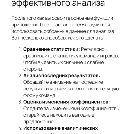
эффективного анализа
После того как вы освоите основные функции
приложения 1xbet, настало время научиться
использовать собранные данные для анализа.
Вот несколько способов, как это сделать:
Сравнение статистики:
Регулярно
сравнивайте статистику команд и игроков,
чтобы выявить их сильные и слабые
стороны.
Анализ последних результатов:
Обращайте внимание на последние
результаты матчей, чтобы понять текущую
форму команд.
Оценка изменения коэффициентов:
Следите за изменениями коэффициентов и
старайтесь находить выгодные
предложения.
Использование аналитических