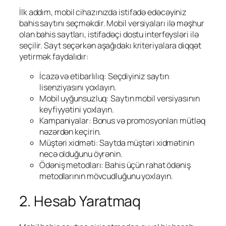
İlk addım, mobil cihazınızda istifadə edəcəyiniz
bahis saytını seçməkdir. Mobil versiyaları ilə məşhur
olan bahis saytları, istifadəçi dostu interfeysləri ilə
seçilir. Sayt seçərkən aşağıdakı kriteriyalara diqqət
yetirmək faydalıdır:
İcazə və etibarlılıq: Seçdiyiniz saytın
lisenziyasını yoxlayın.
Mobil uyğunsuzluq: Saytın mobil versiyasının
keyfiyyətini yoxlayın.
Kampaniyalar: Bonus və promosyonları mütləq
nəzərdən keçirin.
Müştəri xidməti: Saytda müştəri xidmətinin
necə olduğunu öyrənin.
Ödəniş metodları: Bahis üçün rahat ödəniş
metodlarının mövcudluğunu yoxlayın.
2. Hesab Yaratmaq