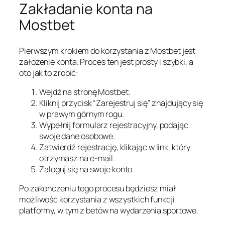
Zakładanie konta na
Mostbet
Pierwszym krokiem do korzystania z Mostbet jest
założenie konta. Proces ten jest prosty i szybki, a
oto jak to zrobić:
Wejdź na stronę Mostbet.
Kliknij przycisk “Zarejestruj się” znajdujący się
w prawym górnym rogu.
Wypełnij formularz rejestracyjny, podając
swoje dane osobowe.
Zatwierdź rejestrację, klikając w link, który
otrzymasz na e-mail.
Zaloguj się na swoje konto.
Po zakończeniu tego procesu będziesz miał
możliwość korzystania z wszystkich funkcji
platformy, w tym z betów na wydarzenia sportowe.