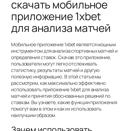
скачать мобильное
приложение 1xbet
для анализа матчей
Мобильное приложение 1xbet является мощным
инструментом для анализа спортивных матчей и
определения ставок. Скачав это приложение,
пользователи могут легко отслеживать
статистику, результаты матчей и другую
полезную информацию. В этой статье мы
рассмотрим, как максимально эффективно
использовать приложение 1xbet для анализа
матчей и принятия обоснованных решений по
ставкам. Вы узнаете, какие функции приложения
помогут вам в этом и как их использовать
наилучшим образом.
Зачем использовать