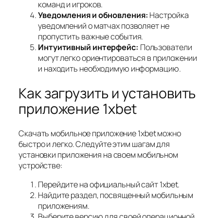
команд и игроков.
Уведомления и обновления:
Настройка
уведомлений о матчах позволяет не
пропустить важные события.
Интуитивный интерфейс:
Пользователи
могут легко ориентироваться в приложении
и находить необходимую информацию.
Как загрузить и установить
приложение 1xbet
Скачать мобильное приложение 1xbet можно
быстро и легко. Следуйте этим шагам для
установки приложения на своем мобильном
устройстве:
Перейдите на официальный сайт 1xbet.
Найдите раздел, посвященный мобильным
приложениям.
Выберите версию для своей операционной