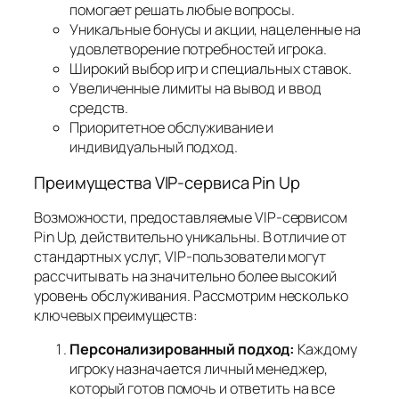
помогает решать любые вопросы.
Уникальные бонусы и акции, нацеленные на
удовлетворение потребностей игрока.
Широкий выбор игр и специальных ставок.
Увеличенные лимиты на вывод и ввод
средств.
Приоритетное обслуживание и
индивидуальный подход.
Преимущества VIP-сервиса Pin Up
Возможности, предоставляемые VIP-сервисом
Pin Up, действительно уникальны. В отличие от
стандартных услуг, VIP-пользователи могут
рассчитывать на значительно более высокий
уровень обслуживания. Рассмотрим несколько
ключевых преимуществ:
Персонализированный подход:
Каждому
игроку назначается личный менеджер,
который готов помочь и ответить на все