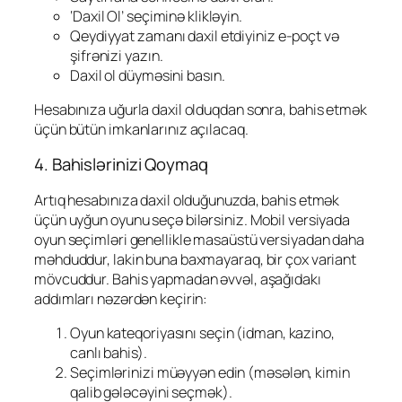
‘Daxil Ol’ seçiminə klikləyin.
Qeydiyyat zamanı daxil etdiyiniz e-poçt və
şifrənizi yazın.
Daxil ol düyməsini basın.
Hesabınıza uğurla daxil olduqdan sonra, bahis etmək
üçün bütün imkanlarınız açılacaq.
4. Bahislərinizi Qoymaq
Artıq hesabınıza daxil olduğunuzda, bahis etmək
üçün uyğun oyunu seçə bilərsiniz. Mobil versiyada
oyun seçimləri genellikle masaüstü versiyadan daha
məhduddur, lakin buna baxmayaraq, bir çox variant
mövcuddur. Bahis yapmadan əvvəl, aşağıdakı
addımları nəzərdən keçirin:
Oyun kateqoriyasını seçin (idman, kazino,
canlı bahis).
Seçimlərinizi müəyyən edin (məsələn, kimin
qalib gələcəyini seçmək).