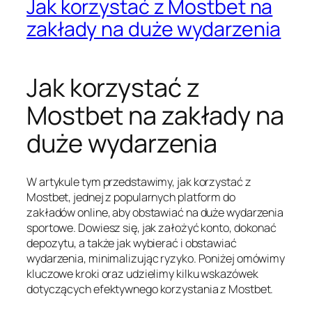
Jak korzystać z Mostbet na
zakłady na duże wydarzenia
Jak korzystać z
Mostbet na zakłady na
duże wydarzenia
W artykule tym przedstawimy, jak korzystać z
Mostbet, jednej z popularnych platform do
zakładów online, aby obstawiać na duże wydarzenia
sportowe. Dowiesz się, jak założyć konto, dokonać
depozytu, a także jak wybierać i obstawiać
wydarzenia, minimalizując ryzyko. Poniżej omówimy
kluczowe kroki oraz udzielimy kilku wskazówek
dotyczących efektywnego korzystania z Mostbet.