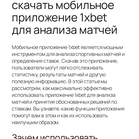
скачать мобильное
приложение 1xbet
для анализа матчей
Мобильное приложение 1xbet является мощным
инструментом для анализа спортивных матчей и
определения ставок. Скачав это приложение,
пользователи могут легко отслеживать
статистику, результаты матчей и другую
полезную информацию. В этой статье мы
рассмотрим, как максимально эффективно
использовать приложение 1xbet для анализа
матчей и принятия обоснованных решений по
ставкам. Вы узнаете, какие функции приложения
помогут вам в этом и как их использовать
наилучшим образом.
Зачем использовать