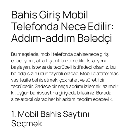
Bahis Giriş Mobil
Telefonda Necə Edilir:
Addım-addım Bələdçi
Bu məqalədə, mobil telefonda bahisə necə giriş
edəcəyiniz, ətraflı şəkildə izah edilir. İstər yeni
başlayan, istərsə də təcrübəli istifadəçi olsanız, bu
bələdçi sizin üçün faydalı olacaq. Mobil plataforması
vasitəsilə bahis etmək, çox rahat və sürətli bir
təcrübədir. Sadəcə bir neçə addımı izləmək lazımdır
ki, uyğun bahis saytına giriş edə biləsiniz. Burada
sizə ardıcıl olaraq hər bir addımı təqdim edəcəyik.
1. Mobil Bahis Saytını
Seçmək