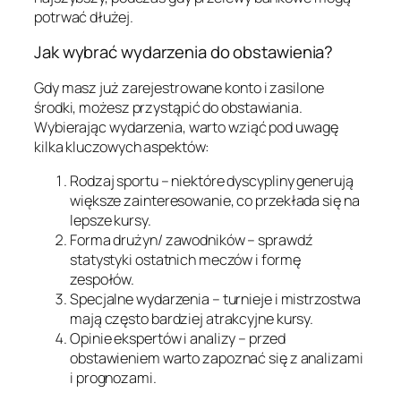
potrwać dłużej.
Jak wybrać wydarzenia do obstawienia?
Gdy masz już zarejestrowane konto i zasilone
środki, możesz przystąpić do obstawiania.
Wybierając wydarzenia, warto wziąć pod uwagę
kilka kluczowych aspektów:
Rodzaj sportu – niektóre dyscypliny generują
większe zainteresowanie, co przekłada się na
lepsze kursy.
Forma drużyn/ zawodników – sprawdź
statystyki ostatnich meczów i formę
zespołów.
Specjalne wydarzenia – turnieje i mistrzostwa
mają często bardziej atrakcyjne kursy.
Opinie ekspertów i analizy – przed
obstawieniem warto zapoznać się z analizami
i prognozami.