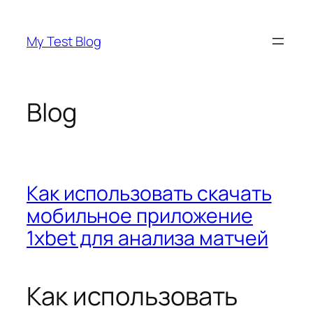
Skip
to
My Test Blog
content
Blog
Как использовать скачать
мобильное приложение
1xbet для анализа матчей
Как использовать