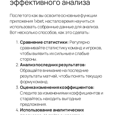
эффективного анализа
После того как вы освоите основные функции
приложения 1xbet, настало время научиться
использовать собранные данные для анализа.
Вот несколько способов, как это сделать:
Сравнение статистики:
Регулярно
сравнивайте статистику команд и игроков,
чтобы выявить их сильные и слабые
стороны.
Анализ последних результатов:
Обращайте внимание на последние
результаты матчей, чтобы понять текущую
форму команд.
Оценка изменения коэффициентов:
Следите за изменениями коэффициентов и
старайтесь находить выгодные
предложения.
Использование аналитических