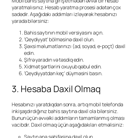
Mobil bahis saytına giriş etmədən əvvəl bir hesab
yaratmalısınız. Hesab yaratma prosesi adətən çox
sadədir. Aşağıdakı addımları izləyərək hesabınızı
yarada bilərsiniz:
Bahis saytının mobil versiyasını açın.
‘Qeydiyyat’ bölməsinə daxil olun.
Şəxsi məlumatlarınızı (ad, soyad, e-poçt) daxil
edin.
Şifrə yaradın və təsdiq edin.
Xidmət şərtlərini oxuyub qəbul edin.
‘Qeydiyyatdan keç’ düyməsini basın.
3. Hesaba Daxil Olmaq
Hesabınızı yaratdıqdan sonra, artıq mobil telefonda
inkişaşdırdığınız bahis saytına daxil ola bilərsiniz.
Bunun üçün əvvəlki addımların tamamlanmış olması
vacibdir. Daxil olmaq üçün aşağıdakıları etməlisiniz:
Saytın ana səhifəsinə daxil olun.