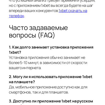
что успешный анализ требует времени и усердия,
но с приложением 1xbet вы всегда будете на шаг
впереди ваших конкурентов
1xbet скачать на
телефон
.
Часто задаваемые
вопросы (FAQ)
1. Как долго занимает установка приложения
1xbet?
Установка приложения обычно занимает не
более 5-10 минут, в зависимости от скорости
вашего интернета.
2. Могу ли я использовать приложение 1xbet
на планшете?
Да, мобильное приложение доступно как для
смартфонов, так и для планшетов.
3. Доступно ли приложение 1xbet на русском