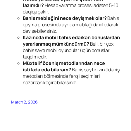
lazımdır?
Hesab yaratma prosesi adətən 5-10
dəqiqə çəkir.
Bahis məbləğini necə dəyişmək olar?
Bahis
qoyma prosesində ayrıca məbləği daxil edərək
dəyişə bilərsiniz.
Kazinoda mobil bahis edərkən bonuslardan
yararlanmaq mümkündürmü?
Bəli, bir çox
bahis saytı mobil oyuncular üçün bonuslar
təqdim edir.
Müxtəlif ödəniş metodlarından necə
istifadə edə bilərəm?
Bahis saytınızın ödəniş
metodları bölməsində fərqli seçimləri
nəzərdən keçirə bilərsiniz.
March 2, 2026