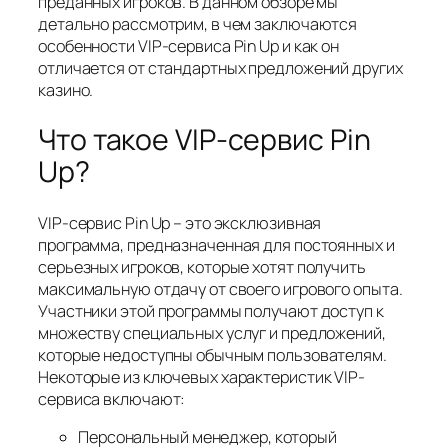
преданных игроков. В данном обзоре мы
детально рассмотрим, в чем заключаются
особенности VIP-сервиса Pin Up и как он
отличается от стандартных предложений других
казино.
Что такое VIP-сервис Pin
Up?
VIP-сервис Pin Up – это эксклюзивная
программа, предназначенная для постоянных и
серьезных игроков, которые хотят получить
максимальную отдачу от своего игрового опыта.
Участники этой программы получают доступ к
множеству специальных услуг и предложений,
которые недоступны обычным пользователям.
Некоторые из ключевых характеристик VIP-
сервиса включают:
Персональный менеджер, который