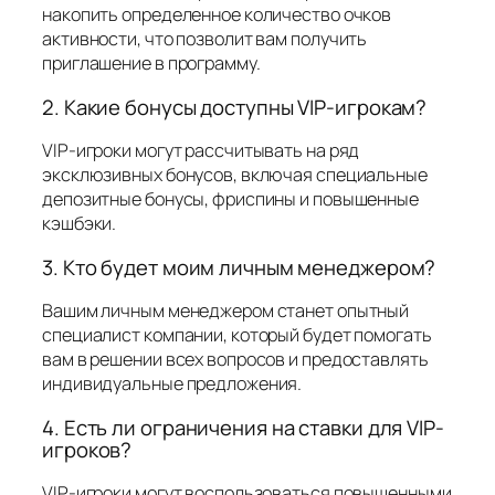
накопить определенное количество очков
активности, что позволит вам получить
приглашение в программу.
2. Какие бонусы доступны VIP-игрокам?
VIP-игроки могут рассчитывать на ряд
эксклюзивных бонусов, включая специальные
депозитные бонусы, фриспины и повышенные
кэшбэки.
3. Кто будет моим личным менеджером?
Вашим личным менеджером станет опытный
специалист компании, который будет помогать
вам в решении всех вопросов и предоставлять
индивидуальные предложения.
4. Есть ли ограничения на ставки для VIP-
игроков?
VIP-игроки могут воспользоваться повышенными