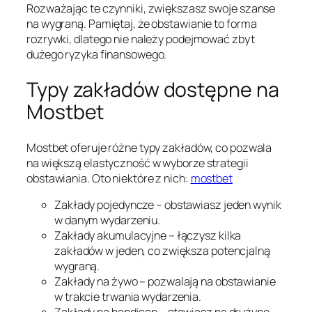
Rozważając te czynniki, zwiększasz swoje szanse
na wygraną. Pamiętaj, że obstawianie to forma
rozrywki, dlatego nie należy podejmować zbyt
dużego ryzyka finansowego.
Typy zakładów dostępne na
Mostbet
Mostbet oferuje różne typy zakładów, co pozwala
na większą elastyczność w wyborze strategii
obstawiania. Oto niektóre z nich:
mostbet
Zakłady pojedyncze – obstawiasz jeden wynik
w danym wydarzeniu.
Zakłady akumulacyjne – łączysz kilka
zakładów w jeden, co zwiększa potencjalną
wygraną.
Zakłady na żywo – pozwalają na obstawianie
w trakcie trwania wydarzenia.