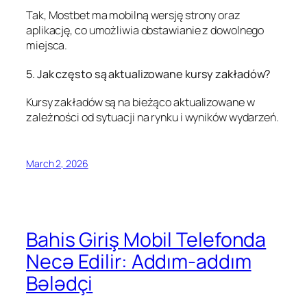
Tak, Mostbet ma mobilną wersję strony oraz
aplikację, co umożliwia obstawianie z dowolnego
miejsca.
5. Jak często są aktualizowane kursy zakładów?
Kursy zakładów są na bieżąco aktualizowane w
zależności od sytuacji na rynku i wyników wydarzeń.
March 2, 2026
Bahis Giriş Mobil Telefonda
Necə Edilir: Addım-addım
Bələdçi