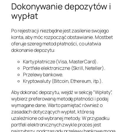
Dokonywanie depozytów i
wypłat
Po rejestracji niezbędne jest zasilenie swojego
konta, aby móc rozpocząć obstawianie. Mostbet
oferuje szereg metod płatności, co ułatwia
dokonanie depozytu:
Karty płatnicze (Visa, MasterCard).
Portfele elektroniczne (Skrill, Neteller).
Przelewy bankowe.
Kryptowaluty (Bitcoin, Ethereum, itp.).
Aby dokonać depozytu, wejdź w sekcję “Wpłaty”,
wybierz preferowaną metodę płatności i podaj
wymagane dane. Warto pamiętać również o
zasadach dotyczących wypłat, które są
uzależnione od wybranej metody. W przypadku
portfeli elektronicznych zwykle proces jest
najszybszy, podczas gdy przelewy bankowe mogą