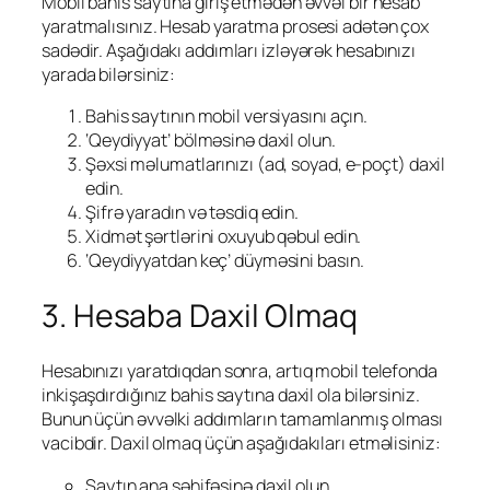
Mobil bahis saytına giriş etmədən əvvəl bir hesab
yaratmalısınız. Hesab yaratma prosesi adətən çox
sadədir. Aşağıdakı addımları izləyərək hesabınızı
yarada bilərsiniz:
Bahis saytının mobil versiyasını açın.
‘Qeydiyyat’ bölməsinə daxil olun.
Şəxsi məlumatlarınızı (ad, soyad, e-poçt) daxil
edin.
Şifrə yaradın və təsdiq edin.
Xidmət şərtlərini oxuyub qəbul edin.
‘Qeydiyyatdan keç’ düyməsini basın.
3. Hesaba Daxil Olmaq
Hesabınızı yaratdıqdan sonra, artıq mobil telefonda
inkişaşdırdığınız bahis saytına daxil ola bilərsiniz.
Bunun üçün əvvəlki addımların tamamlanmış olması
vacibdir. Daxil olmaq üçün aşağıdakıları etməlisiniz:
Saytın ana səhifəsinə daxil olun.