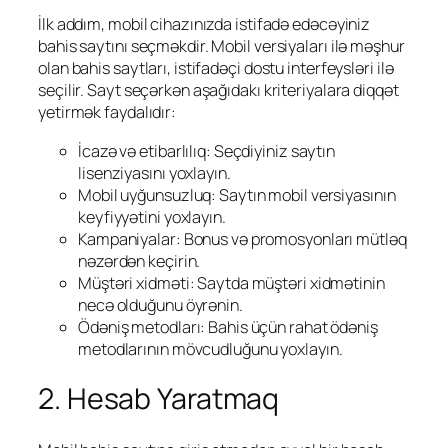
İlk addım, mobil cihazınızda istifadə edəcəyiniz
bahis saytını seçməkdir. Mobil versiyaları ilə məşhur
olan bahis saytları, istifadəçi dostu interfeysləri ilə
seçilir. Sayt seçərkən aşağıdakı kriteriyalara diqqət
yetirmək faydalıdır:
İcazə və etibarlılıq: Seçdiyiniz saytın
lisenziyasını yoxlayın.
Mobil uyğunsuzluq: Saytın mobil versiyasının
keyfiyyətini yoxlayın.
Kampaniyalar: Bonus və promosyonları mütləq
nəzərdən keçirin.
Müştəri xidməti: Saytda müştəri xidmətinin
necə olduğunu öyrənin.
Ödəniş metodları: Bahis üçün rahat ödəniş
metodlarının mövcudluğunu yoxlayın.
2. Hesab Yaratmaq