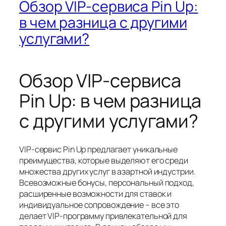
Обзор VIP-сервиса Pin Up:
в чем разница с другими
услугами?
Обзор VIP-сервиса
Pin Up: в чем разница
с другими услугами?
VIP-сервис Pin Up предлагает уникальные
преимущества, которые выделяют его среди
множества других услуг в азартной индустрии.
Всевозможные бонусы, персональный подход,
расширенные возможности для ставок и
индивидуальное сопровождение – все это
делает VIP-программу привлекательной для