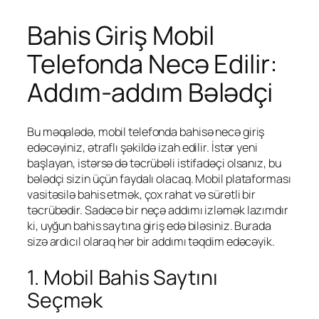
Bahis Giriş Mobil
Telefonda Necə Edilir:
Addım-addım Bələdçi
Bu məqalədə, mobil telefonda bahisə necə giriş
edəcəyiniz, ətraflı şəkildə izah edilir. İstər yeni
başlayan, istərsə də təcrübəli istifadəçi olsanız, bu
bələdçi sizin üçün faydalı olacaq. Mobil plataforması
vasitəsilə bahis etmək, çox rahat və sürətli bir
təcrübədir. Sadəcə bir neçə addımı izləmək lazımdır
ki, uyğun bahis saytına giriş edə biləsiniz. Burada
sizə ardıcıl olaraq hər bir addımı təqdim edəcəyik.
1. Mobil Bahis Saytını
Seçmək