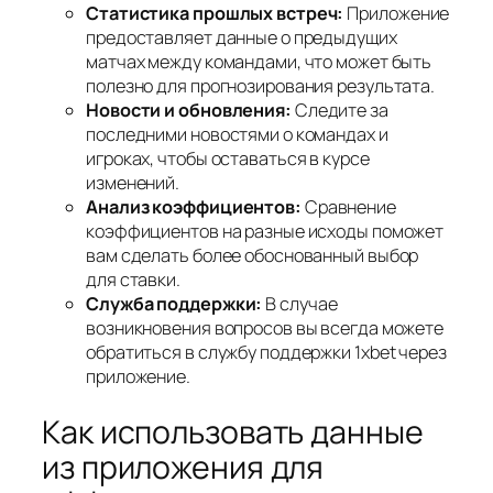
Статистика прошлых встреч:
Приложение
предоставляет данные о предыдущих
матчах между командами, что может быть
полезно для прогнозирования результата.
Новости и обновления:
Следите за
последними новостями о командах и
игроках, чтобы оставаться в курсе
изменений.
Анализ коэффициентов:
Сравнение
коэффициентов на разные исходы поможет
вам сделать более обоснованный выбор
для ставки.
Служба поддержки:
В случае
возникновения вопросов вы всегда можете
обратиться в службу поддержки 1xbet через
приложение.
Как использовать данные
из приложения для