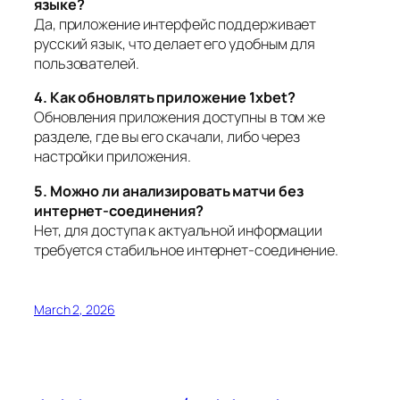
языке?
Да, приложение интерфейс поддерживает
русский язык, что делает его удобным для
пользователей.
4. Как обновлять приложение 1xbet?
Обновления приложения доступны в том же
разделе, где вы его скачали, либо через
настройки приложения.
5. Можно ли анализировать матчи без
интернет-соединения?
Нет, для доступа к актуальной информации
требуется стабильное интернет-соединение.
March 2, 2026