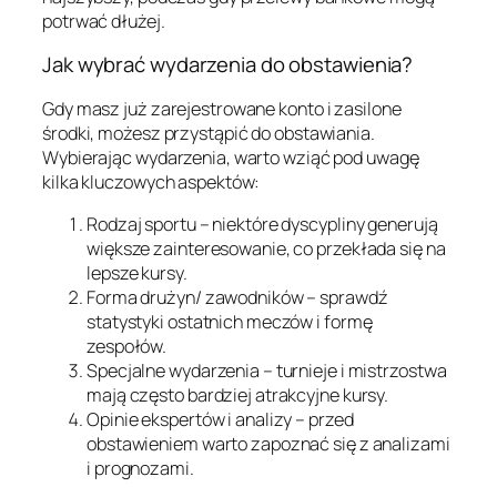
potrwać dłużej.
Jak wybrać wydarzenia do obstawienia?
Gdy masz już zarejestrowane konto i zasilone
środki, możesz przystąpić do obstawiania.
Wybierając wydarzenia, warto wziąć pod uwagę
kilka kluczowych aspektów:
Rodzaj sportu – niektóre dyscypliny generują
większe zainteresowanie, co przekłada się na
lepsze kursy.
Forma drużyn/ zawodników – sprawdź
statystyki ostatnich meczów i formę
zespołów.
Specjalne wydarzenia – turnieje i mistrzostwa
mają często bardziej atrakcyjne kursy.
Opinie ekspertów i analizy – przed
obstawieniem warto zapoznać się z analizami
i prognozami.