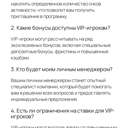
накопить определенное количество очков
активности, что позволит вам получить
приглашение в программу.
2. Какие бонусы доступны VIP-игрокам?
VIP-игроки могут рассчитывать на ряд
эксклюзивных бонусов, включая специальные
депозитные бонусы, фриспины и повышенные
кэшбэки.
3. Кто будет моим личным менеджером?
Вашим личным менеджером станет опытный
специалист компании, который будет помогать
вам в решении всех вопросов и предоставлять
индивидуальные предложения.
4. Есть ли ограничения на ставки для VIP-
игроков?
VIP-игроки могут воспользоваться повышенными