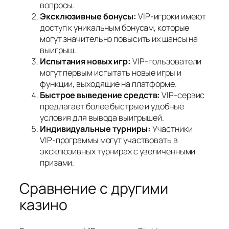
вопросы.
Эксклюзивные бонусы:
VIP-игроки имеют
доступ к уникальным бонусам, которые
могут значительно повысить их шансы на
выигрыш.
Испытания новых игр:
VIP-пользователи
могут первым испытать новые игры и
функции, выходящие на платформе.
Быстрое выведение средств:
VIP-сервис
предлагает более быстрые и удобные
условия для вывода выигрышей.
Индивидуальные турниры:
Участники
VIP-программы могут участвовать в
эксклюзивных турнирах с увеличенными
призами.
Сравнение с другими
казино