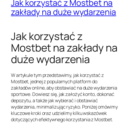
Jak korzystać z Mostbet na
zakłady na duże wydarzenia
Jak korzystać z
Mostbet na zakłady na
duże wydarzenia
W artykule tym przedstawimy, jak korzystać z
Mostbet, jednej z popularnych platform do
zakładów online, aby obstawiać na duże wydarzenia
sportowe. Dowiesz się, jak założyć konto, dokonać
depozytu, a także jak wybierać i obstawiać
wydarzenia, minimalizując ryzyko. Poniżej omówimy
kluczowe kroki oraz udzielimy kilku wskazówek
dotyczących efektywnego korzystania z Mostbet.