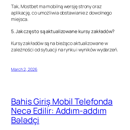
Tak, Mostbet ma mobilną wersję strony oraz
aplikację, co umożliwia obstawianie z dowolnego
miejsca.
5. Jak często są aktualizowane kursy zakładów?
Kursy zakładów są na bieżąco aktualizowane w
zależności od sytuacji na rynku i wyników wydarzeń.
March 2, 2026
Bahis Giriş Mobil Telefonda
Necə Edilir: Addım-addım
Bələdçi