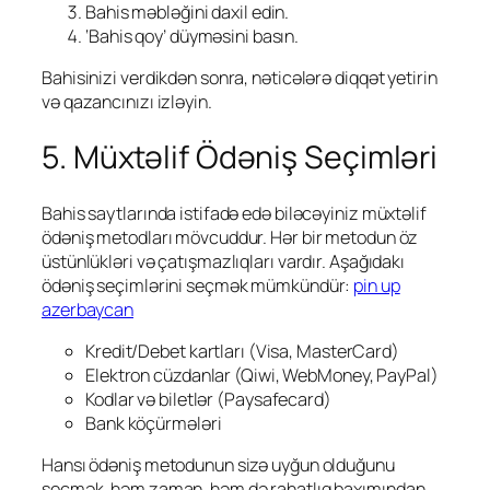
Bahis məbləğini daxil edin.
‘Bahis qoy’ düyməsini basın.
Bahisinizi verdikdən sonra, nəticələrə diqqət yetirin
və qazancınızı izləyin.
5. Müxtəlif Ödəniş Seçimləri
Bahis saytlarında istifadə edə biləcəyiniz müxtəlif
ödəniş metodları mövcuddur. Hər bir metodun öz
üstünlükləri və çatışmazlıqları vardır. Aşağıdakı
ödəniş seçimlərini seçmək mümkündür:
pin up
azerbaycan
Kredit/Debet kartları (Visa, MasterCard)
Elektron cüzdanlar (Qiwi, WebMoney, PayPal)
Kodlar və biletlər (Paysafecard)
Bank köçürmələri
Hansı ödəniş metodunun sizə uyğun olduğunu
seçmək, həm zaman, həm də rahatlıq baxımından