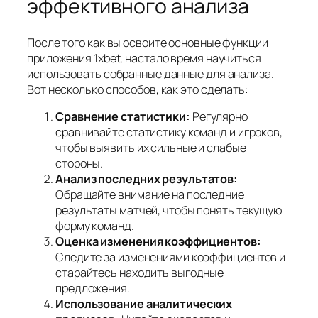
эффективного анализа
После того как вы освоите основные функции
приложения 1xbet, настало время научиться
использовать собранные данные для анализа.
Вот несколько способов, как это сделать:
Сравнение статистики:
Регулярно
сравнивайте статистику команд и игроков,
чтобы выявить их сильные и слабые
стороны.
Анализ последних результатов:
Обращайте внимание на последние
результаты матчей, чтобы понять текущую
форму команд.
Оценка изменения коэффициентов:
Следите за изменениями коэффициентов и
старайтесь находить выгодные
предложения.
Использование аналитических