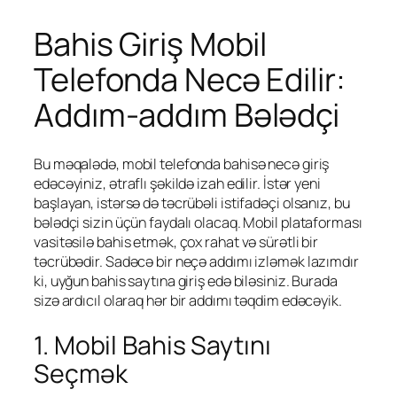
Bahis Giriş Mobil
Telefonda Necə Edilir:
Addım-addım Bələdçi
Bu məqalədə, mobil telefonda bahisə necə giriş
edəcəyiniz, ətraflı şəkildə izah edilir. İstər yeni
başlayan, istərsə də təcrübəli istifadəçi olsanız, bu
bələdçi sizin üçün faydalı olacaq. Mobil plataforması
vasitəsilə bahis etmək, çox rahat və sürətli bir
təcrübədir. Sadəcə bir neçə addımı izləmək lazımdır
ki, uyğun bahis saytına giriş edə biləsiniz. Burada
sizə ardıcıl olaraq hər bir addımı təqdim edəcəyik.
1. Mobil Bahis Saytını
Seçmək