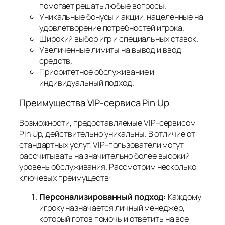
помогает решать любые вопросы.
Уникальные бонусы и акции, нацеленные на
удовлетворение потребностей игрока.
Широкий выбор игр и специальных ставок.
Увеличенные лимиты на вывод и ввод
средств.
Приоритетное обслуживание и
индивидуальный подход.
Преимущества VIP-сервиса Pin Up
Возможности, предоставляемые VIP-сервисом
Pin Up, действительно уникальны. В отличие от
стандартных услуг, VIP-пользователи могут
рассчитывать на значительно более высокий
уровень обслуживания. Рассмотрим несколько
ключевых преимуществ:
Персонализированный подход:
Каждому
игроку назначается личный менеджер,
который готов помочь и ответить на все