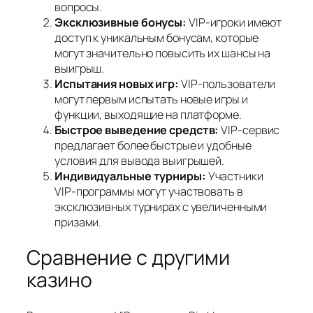
вопросы.
Эксклюзивные бонусы:
VIP-игроки имеют
доступ к уникальным бонусам, которые
могут значительно повысить их шансы на
выигрыш.
Испытания новых игр:
VIP-пользователи
могут первым испытать новые игры и
функции, выходящие на платформе.
Быстрое выведение средств:
VIP-сервис
предлагает более быстрые и удобные
условия для вывода выигрышей.
Индивидуальные турниры:
Участники
VIP-программы могут участвовать в
эксклюзивных турнирах с увеличенными
призами.
Сравнение с другими
казино