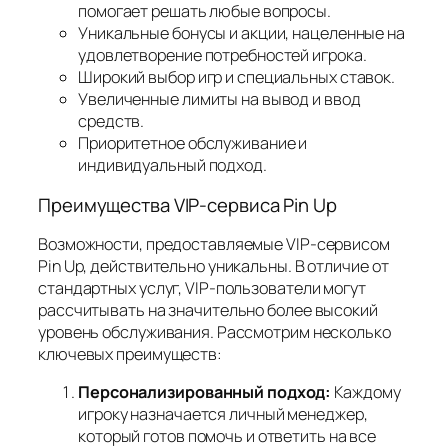
помогает решать любые вопросы.
Уникальные бонусы и акции, нацеленные на
удовлетворение потребностей игрока.
Широкий выбор игр и специальных ставок.
Увеличенные лимиты на вывод и ввод
средств.
Приоритетное обслуживание и
индивидуальный подход.
Преимущества VIP-сервиса Pin Up
Возможности, предоставляемые VIP-сервисом
Pin Up, действительно уникальны. В отличие от
стандартных услуг, VIP-пользователи могут
рассчитывать на значительно более высокий
уровень обслуживания. Рассмотрим несколько
ключевых преимуществ:
Персонализированный подход:
Каждому
игроку назначается личный менеджер,
который готов помочь и ответить на все