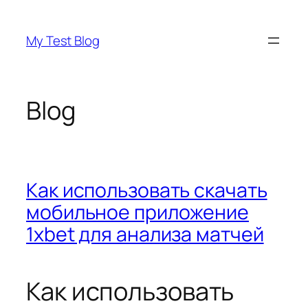
Skip
to
My Test Blog
content
Blog
Как использовать скачать
мобильное приложение
1xbet для анализа матчей
Как использовать