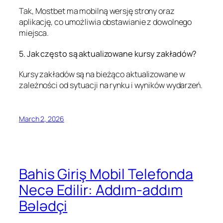
Tak, Mostbet ma mobilną wersję strony oraz
aplikację, co umożliwia obstawianie z dowolnego
miejsca.
5. Jak często są aktualizowane kursy zakładów?
Kursy zakładów są na bieżąco aktualizowane w
zależności od sytuacji na rynku i wyników wydarzeń.
March 2, 2026
Bahis Giriş Mobil Telefonda
Necə Edilir: Addım-addım
Bələdçi