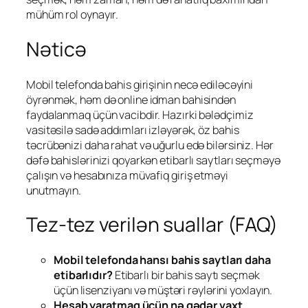
mühüm rol oynayır.
Nəticə
Mobil telefonda bahis girişinin necə ediləcəyini
öyrənmək, həm də online idman bahisindən
faydalanmaq üçün vacibdir. Hazırki bələdçimiz
vasitəsilə sadə addımları izləyərək, öz bahis
təcrübənizi daha rahat və uğurlu edə bilərsiniz. Hər
dəfə bahislərinizi qoyarkən etibarlı saytları seçməyə
çalışın və hesabınıza müvafiq giriş etməyi
unutmayın.
Tez-tez verilən suallar (FAQ)
Mobil telefonda hansı bahis saytları daha
etibarlıdır?
Etibarlı bir bahis saytı seçmək
üçün lisenziyanı və müştəri rəylərini yoxlayın.
Hesab yaratmaq üçün nə qədər vaxt