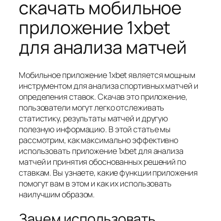
скачать мобильное
приложение 1xbet
для анализа матчей
Мобильное приложение 1xbet является мощным
инструментом для анализа спортивных матчей и
определения ставок. Скачав это приложение,
пользователи могут легко отслеживать
статистику, результаты матчей и другую
полезную информацию. В этой статье мы
рассмотрим, как максимально эффективно
использовать приложение 1xbet для анализа
матчей и принятия обоснованных решений по
ставкам. Вы узнаете, какие функции приложения
помогут вам в этом и как их использовать
наилучшим образом.
Зачем использовать