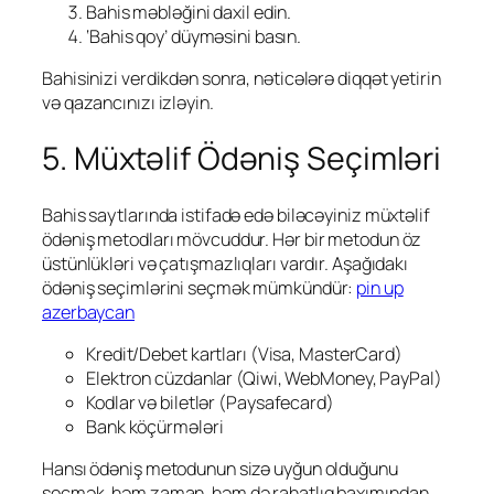
Bahis məbləğini daxil edin.
‘Bahis qoy’ düyməsini basın.
Bahisinizi verdikdən sonra, nəticələrə diqqət yetirin
və qazancınızı izləyin.
5. Müxtəlif Ödəniş Seçimləri
Bahis saytlarında istifadə edə biləcəyiniz müxtəlif
ödəniş metodları mövcuddur. Hər bir metodun öz
üstünlükləri və çatışmazlıqları vardır. Aşağıdakı
ödəniş seçimlərini seçmək mümkündür:
pin up
azerbaycan
Kredit/Debet kartları (Visa, MasterCard)
Elektron cüzdanlar (Qiwi, WebMoney, PayPal)
Kodlar və biletlər (Paysafecard)
Bank köçürmələri
Hansı ödəniş metodunun sizə uyğun olduğunu
seçmək, həm zaman, həm də rahatlıq baxımından