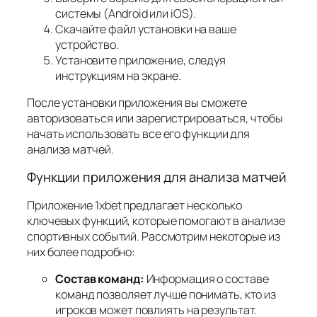
системы (Android или iOS).
Скачайте файл установки на ваше
устройство.
Установите приложение, следуя
инструкциям на экране.
После установки приложения вы сможете
авторизоваться или зарегистрироваться, чтобы
начать использовать все его функции для
анализа матчей.
Функции приложения для анализа матчей
Приложение 1xbet предлагает несколько
ключевых функций, которые помогают в анализе
спортивных событий. Рассмотрим некоторые из
них более подробно:
Состав команд:
Информация о составе
команд позволяет лучше понимать, кто из
игроков может повлиять на результат.