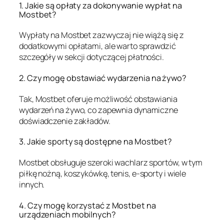
1. Jakie są opłaty za dokonywanie wypłat na
Mostbet?
Wypłaty na Mostbet zazwyczaj nie wiążą się z
dodatkowymi opłatami, ale warto sprawdzić
szczegóły w sekcji dotyczącej płatności.
2. Czy mogę obstawiać wydarzenia na żywo?
Tak, Mostbet oferuje możliwość obstawiania
wydarzeń na żywo, co zapewnia dynamiczne
doświadczenie zakładów.
3. Jakie sporty są dostępne na Mostbet?
Mostbet obsługuje szeroki wachlarz sportów, w tym
piłkę nożną, koszykówkę, tenis, e-sporty i wiele
innych.
4. Czy mogę korzystać z Mostbet na
urządzeniach mobilnych?