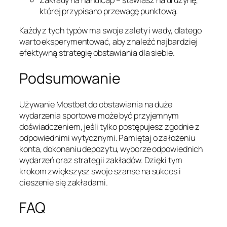
Zakłady na handicap – stawiasz na drużynę,
której przypisano przewagę punktową.
Każdy z tych typów ma swoje zalety i wady, dlatego
warto eksperymentować, aby znaleźć najbardziej
efektywną strategię obstawiania dla siebie.
Podsumowanie
Używanie Mostbet do obstawiania na duże
wydarzenia sportowe może być przyjemnym
doświadczeniem, jeśli tylko postępujesz zgodnie z
odpowiednimi wytycznymi. Pamiętaj o założeniu
konta, dokonaniu depozytu, wyborze odpowiednich
wydarzeń oraz strategii zakładów. Dzięki tym
krokom zwiększysz swoje szanse na sukces i
cieszenie się zakładami.
FAQ