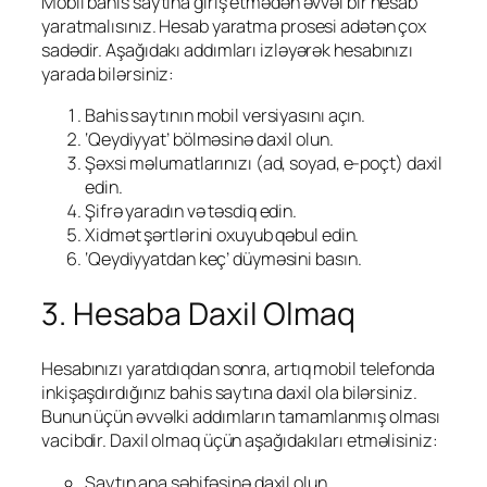
Mobil bahis saytına giriş etmədən əvvəl bir hesab
yaratmalısınız. Hesab yaratma prosesi adətən çox
sadədir. Aşağıdakı addımları izləyərək hesabınızı
yarada bilərsiniz:
Bahis saytının mobil versiyasını açın.
‘Qeydiyyat’ bölməsinə daxil olun.
Şəxsi məlumatlarınızı (ad, soyad, e-poçt) daxil
edin.
Şifrə yaradın və təsdiq edin.
Xidmət şərtlərini oxuyub qəbul edin.
‘Qeydiyyatdan keç’ düyməsini basın.
3. Hesaba Daxil Olmaq
Hesabınızı yaratdıqdan sonra, artıq mobil telefonda
inkişaşdırdığınız bahis saytına daxil ola bilərsiniz.
Bunun üçün əvvəlki addımların tamamlanmış olması
vacibdir. Daxil olmaq üçün aşağıdakıları etməlisiniz:
Saytın ana səhifəsinə daxil olun.