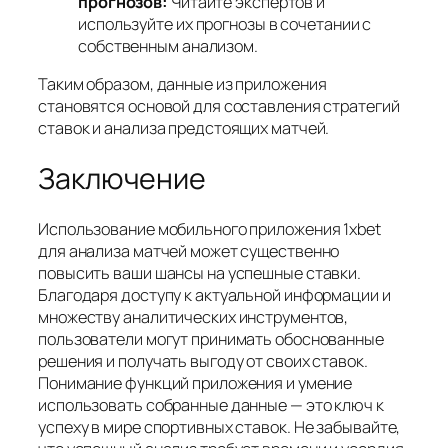
прогнозов:
Читайте экспертов и
используйте их прогнозы в сочетании с
собственным анализом.
Таким образом, данные из приложения
становятся основой для составления стратегий
ставок и анализа предстоящих матчей.
Заключение
Использование мобильного приложения 1xbet
для анализа матчей может существенно
повысить ваши шансы на успешные ставки.
Благодаря доступу к актуальной информации и
множеству аналитических инструментов,
пользователи могут принимать обоснованные
решения и получать выгоду от своих ставок.
Понимание функций приложения и умение
использовать собранные данные — это ключ к
успеху в мире спортивных ставок. Не забывайте,