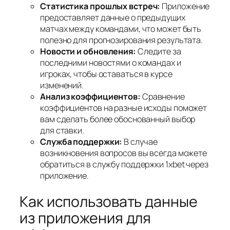
Статистика прошлых встреч:
Приложение
предоставляет данные о предыдущих
матчах между командами, что может быть
полезно для прогнозирования результата.
Новости и обновления:
Следите за
последними новостями о командах и
игроках, чтобы оставаться в курсе
изменений.
Анализ коэффициентов:
Сравнение
коэффициентов на разные исходы поможет
вам сделать более обоснованный выбор
для ставки.
Служба поддержки:
В случае
возникновения вопросов вы всегда можете
обратиться в службу поддержки 1xbet через
приложение.
Как использовать данные
из приложения для