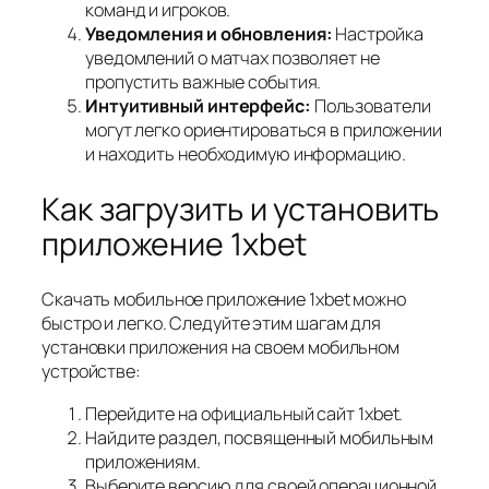
команд и игроков.
Уведомления и обновления:
Настройка
уведомлений о матчах позволяет не
пропустить важные события.
Интуитивный интерфейс:
Пользователи
могут легко ориентироваться в приложении
и находить необходимую информацию.
Как загрузить и установить
приложение 1xbet
Скачать мобильное приложение 1xbet можно
быстро и легко. Следуйте этим шагам для
установки приложения на своем мобильном
устройстве:
Перейдите на официальный сайт 1xbet.
Найдите раздел, посвященный мобильным
приложениям.
Выберите версию для своей операционной