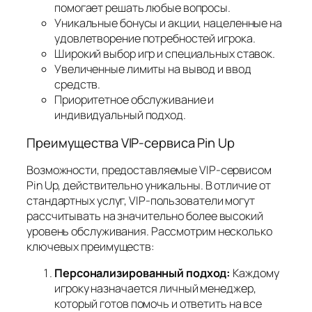
помогает решать любые вопросы.
Уникальные бонусы и акции, нацеленные на
удовлетворение потребностей игрока.
Широкий выбор игр и специальных ставок.
Увеличенные лимиты на вывод и ввод
средств.
Приоритетное обслуживание и
индивидуальный подход.
Преимущества VIP-сервиса Pin Up
Возможности, предоставляемые VIP-сервисом
Pin Up, действительно уникальны. В отличие от
стандартных услуг, VIP-пользователи могут
рассчитывать на значительно более высокий
уровень обслуживания. Рассмотрим несколько
ключевых преимуществ:
Персонализированный подход:
Каждому
игроку назначается личный менеджер,
который готов помочь и ответить на все