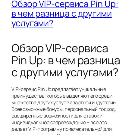
Обзор VIP-сервиса Pin Up:
в чем разница с другими
услугами?
Обзор VIP-сервиса
Pin Up: в чем разница
с другими услугами?
VIP-сервис Pin Up предлагает уникальные
преимущества, которые выделяют его среди
множества других услуг в азартной индустрии.
Всевозможные бонусы, персональный подход,
расширенные возможности для ставок и
индивидуальное сопровождение – все это
делает VIP-программу привлекательной для