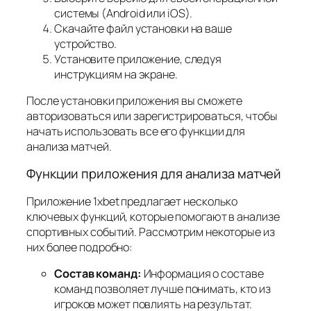
системы (Android или iOS).
Скачайте файл установки на ваше
устройство.
Установите приложение, следуя
инструкциям на экране.
После установки приложения вы сможете
авторизоваться или зарегистрироваться, чтобы
начать использовать все его функции для
анализа матчей.
Функции приложения для анализа матчей
Приложение 1xbet предлагает несколько
ключевых функций, которые помогают в анализе
спортивных событий. Рассмотрим некоторые из
них более подробно:
Состав команд:
Информация о составе
команд позволяет лучше понимать, кто из
игроков может повлиять на результат.