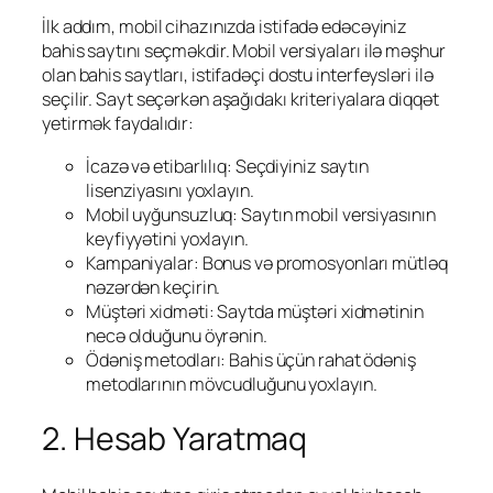
İlk addım, mobil cihazınızda istifadə edəcəyiniz
bahis saytını seçməkdir. Mobil versiyaları ilə məşhur
olan bahis saytları, istifadəçi dostu interfeysləri ilə
seçilir. Sayt seçərkən aşağıdakı kriteriyalara diqqət
yetirmək faydalıdır:
İcazə və etibarlılıq: Seçdiyiniz saytın
lisenziyasını yoxlayın.
Mobil uyğunsuzluq: Saytın mobil versiyasının
keyfiyyətini yoxlayın.
Kampaniyalar: Bonus və promosyonları mütləq
nəzərdən keçirin.
Müştəri xidməti: Saytda müştəri xidmətinin
necə olduğunu öyrənin.
Ödəniş metodları: Bahis üçün rahat ödəniş
metodlarının mövcudluğunu yoxlayın.
2. Hesab Yaratmaq