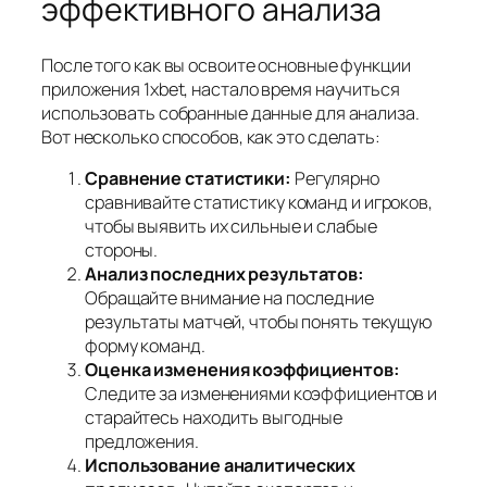
эффективного анализа
После того как вы освоите основные функции
приложения 1xbet, настало время научиться
использовать собранные данные для анализа.
Вот несколько способов, как это сделать:
Сравнение статистики:
Регулярно
сравнивайте статистику команд и игроков,
чтобы выявить их сильные и слабые
стороны.
Анализ последних результатов:
Обращайте внимание на последние
результаты матчей, чтобы понять текущую
форму команд.
Оценка изменения коэффициентов:
Следите за изменениями коэффициентов и
старайтесь находить выгодные
предложения.
Использование аналитических