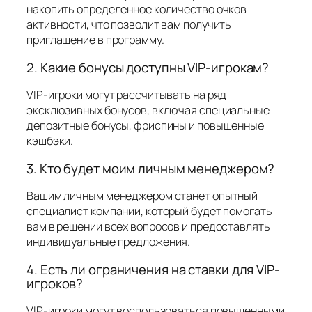
накопить определенное количество очков
активности, что позволит вам получить
приглашение в программу.
2. Какие бонусы доступны VIP-игрокам?
VIP-игроки могут рассчитывать на ряд
эксклюзивных бонусов, включая специальные
депозитные бонусы, фриспины и повышенные
кэшбэки.
3. Кто будет моим личным менеджером?
Вашим личным менеджером станет опытный
специалист компании, который будет помогать
вам в решении всех вопросов и предоставлять
индивидуальные предложения.
4. Есть ли ограничения на ставки для VIP-
игроков?
VIP-игроки могут воспользоваться повышенными