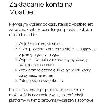
Zakładanie konta na
Mostbet
Pierwszym krokiem do korzystania z Mostbet jest
założenie konta. Proces ten jest prosty i szybki, a
oto jak to zrobić:
Wejdź na stronę Mostbet.
Kliknij przycisk “Zarejestruj się” znajdujący się
w prawym górnym rogu.
Wypełnij formularz rejestracyjny, podając
swoje dane osobowe.
Zatwierdź rejestrację, klikając w link, który
otrzymasz na e-mail.
Zaloguj się na swoje konto.
Po zakończeniu tego procesu będziesz miał
możliwość korzystania z wszystkich funkcji
platformy, w tym z betów na wydarzenia sportowe.