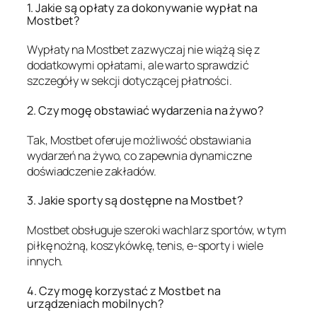
1. Jakie są opłaty za dokonywanie wypłat na
Mostbet?
Wypłaty na Mostbet zazwyczaj nie wiążą się z
dodatkowymi opłatami, ale warto sprawdzić
szczegóły w sekcji dotyczącej płatności.
2. Czy mogę obstawiać wydarzenia na żywo?
Tak, Mostbet oferuje możliwość obstawiania
wydarzeń na żywo, co zapewnia dynamiczne
doświadczenie zakładów.
3. Jakie sporty są dostępne na Mostbet?
Mostbet obsługuje szeroki wachlarz sportów, w tym
piłkę nożną, koszykówkę, tenis, e-sporty i wiele
innych.
4. Czy mogę korzystać z Mostbet na
urządzeniach mobilnych?