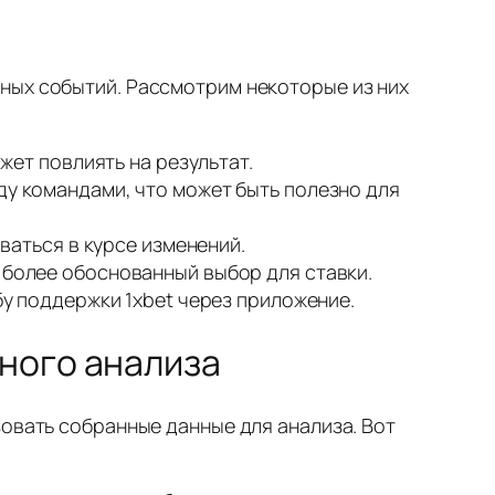
ных событий. Рассмотрим некоторые из них
ет повлиять на результат.
у командами, что может быть полезно для
ваться в курсе изменений.
более обоснованный выбор для ставки.
у поддержки 1xbet через приложение.
ного анализа
зовать собранные данные для анализа. Вот