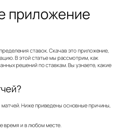
ое приложение
пределения ставок. Скачав это приложение,
ацию. В этой статье мы рассмотрим, как
нных решений по ставкам. Вы узнаете, какие
тчей?
 матчей. Ниже приведены основные причины,
 время и в любом месте.