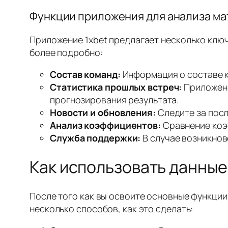
Функции приложения для анализа ма
Приложение 1xbet предлагает несколько клю
более подробно:
Состав команд:
Информация о составе ко
Статистика прошлых встреч:
Приложени
прогнозирования результата.
Новости и обновления:
Следите за посл
Анализ коэффициентов:
Сравнение коэ
Служба поддержки:
В случае возникнов
Как использовать данные
После того как вы освоите основные функции
несколько способов, как это сделать: