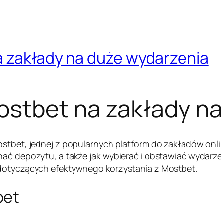
a zakłady na duże wydarzenia
Mostbet na zakłady n
ostbet, jednej z popularnych platform do zakładów onl
nać depozytu, a także jak wybierać i obstawiać wydarz
 dotyczących efektywnego korzystania z Mostbet.
bet