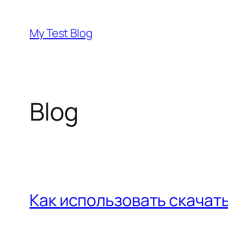
Skip
to
My Test Blog
content
Blog
Как использовать скачат