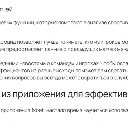
тчей
чевых функций, которые помогают в анализе спортив
манд позволяет лучше понимать, кто из игроков мож
е предоставляет данные о предыдущих матчах межд
едними новостями о командах и игроках, чтобы оста
ффициентов на разные исходы поможет вам сделать 
ения вопросов вы всегда можете обратиться в служб
 из приложения для эффектив
 приложения 1xbet, настало время научиться исполь