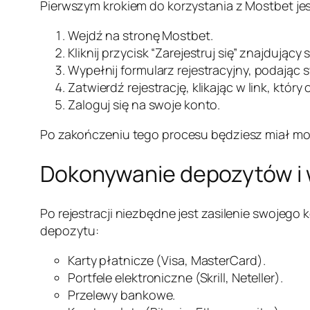
Pierwszym krokiem do korzystania z Mostbet jest 
Wejdź na stronę Mostbet.
Kliknij przycisk “Zarejestruj się” znajdując
Wypełnij formularz rejestracyjny, podając
Zatwierdź rejestrację, klikając w link, który
Zaloguj się na swoje konto.
Po zakończeniu tego procesu będziesz miał moż
Dokonywanie depozytów i 
Po rejestracji niezbędne jest zasilenie swojeg
depozytu:
Karty płatnicze (Visa, MasterCard).
Portfele elektroniczne (Skrill, Neteller).
Przelewy bankowe.