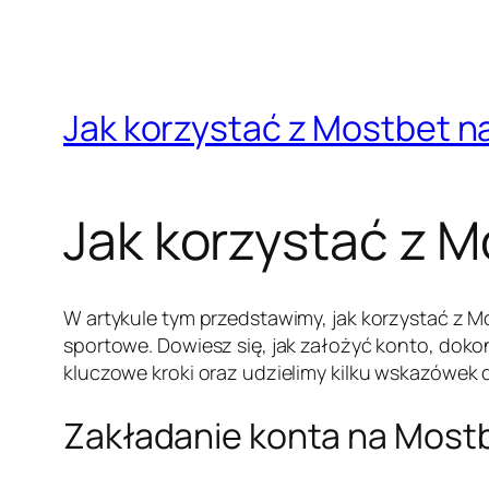
Jak korzystać z Mostbet n
Jak korzystać z 
W artykule tym przedstawimy, jak korzystać z M
sportowe. Dowiesz się, jak założyć konto, doko
kluczowe kroki oraz udzielimy kilku wskazówek
Zakładanie konta na Most