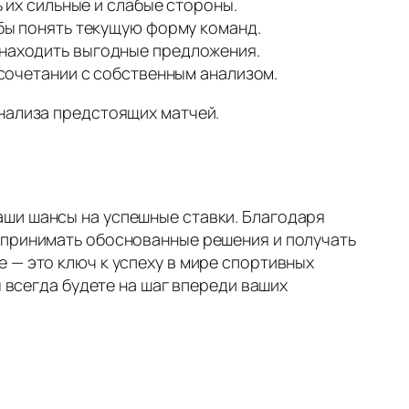
 их сильные и слабые стороны.
бы понять текущую форму команд.
находить выгодные предложения.
 сочетании с собственным анализом.
анализа предстоящих матчей.
аши шансы на успешные ставки. Благодаря
 принимать обоснованные решения и получать
 — это ключ к успеху в мире спортивных
ы всегда будете на шаг впереди ваших