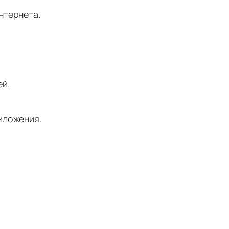
нтернета.
ей.
иложения.