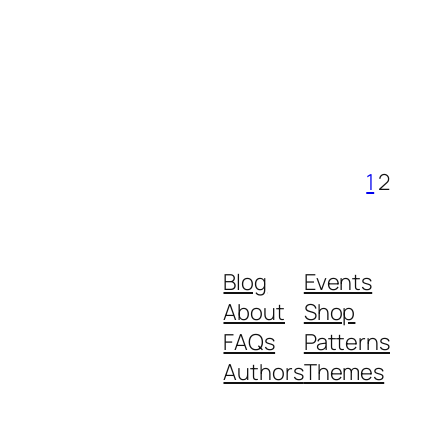
1
2
Blog
Events
About
Shop
FAQs
Patterns
Authors
Themes