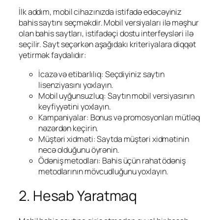
İlk addım, mobil cihazınızda istifadə edəcəyiniz
bahis saytını seçməkdir. Mobil versiyaları ilə məşhur
olan bahis saytları, istifadəçi dostu interfeysləri ilə
seçilir. Sayt seçərkən aşağıdakı kriteriyalara diqqət
yetirmək faydalıdır:
İcazə və etibarlılıq: Seçdiyiniz saytın
lisenziyasını yoxlayın.
Mobil uyğunsuzluq: Saytın mobil versiyasının
keyfiyyətini yoxlayın.
Kampaniyalar: Bonus və promosyonları mütləq
nəzərdən keçirin.
Müştəri xidməti: Saytda müştəri xidmətinin
necə olduğunu öyrənin.
Ödəniş metodları: Bahis üçün rahat ödəniş
metodlarının mövcudluğunu yoxlayın.
2. Hesab Yaratmaq