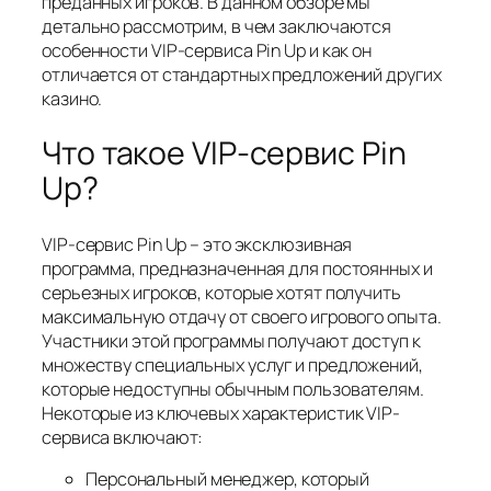
преданных игроков. В данном обзоре мы
детально рассмотрим, в чем заключаются
особенности VIP-сервиса Pin Up и как он
отличается от стандартных предложений других
казино.
Что такое VIP-сервис Pin
Up?
VIP-сервис Pin Up – это эксклюзивная
программа, предназначенная для постоянных и
серьезных игроков, которые хотят получить
максимальную отдачу от своего игрового опыта.
Участники этой программы получают доступ к
множеству специальных услуг и предложений,
которые недоступны обычным пользователям.
Некоторые из ключевых характеристик VIP-
сервиса включают:
Персональный менеджер, который