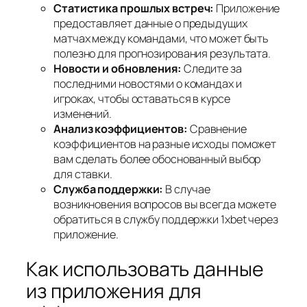
Статистика прошлых встреч:
Приложение
предоставляет данные о предыдущих
матчах между командами, что может быть
полезно для прогнозирования результата.
Новости и обновления:
Следите за
последними новостями о командах и
игроках, чтобы оставаться в курсе
изменений.
Анализ коэффициентов:
Сравнение
коэффициентов на разные исходы поможет
вам сделать более обоснованный выбор
для ставки.
Служба поддержки:
В случае
возникновения вопросов вы всегда можете
обратиться в службу поддержки 1xbet через
приложение.
Как использовать данные
из приложения для