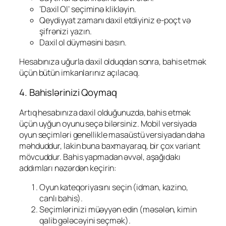
‘Daxil Ol’ seçiminə klikləyin.
Qeydiyyat zamanı daxil etdiyiniz e-poçt və
şifrənizi yazın.
Daxil ol düyməsini basın.
Hesabınıza uğurla daxil olduqdan sonra, bahis etmək
üçün bütün imkanlarınız açılacaq.
4. Bahislərinizi Qoymaq
Artıq hesabınıza daxil olduğunuzda, bahis etmək
üçün uyğun oyunu seçə bilərsiniz. Mobil versiyada
oyun seçimləri genellikle masaüstü versiyadan daha
məhduddur, lakin buna baxmayaraq, bir çox variant
mövcuddur. Bahis yapmadan əvvəl, aşağıdakı
addımları nəzərdən keçirin:
Oyun kateqoriyasını seçin (idman, kazino,
canlı bahis).
Seçimlərinizi müəyyən edin (məsələn, kimin
qalib gələcəyini seçmək).