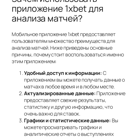
приложение 1xbet для
анализа матчей?
Мобильное приложение 1xbet предоставляет
пользователям множество преимуществ для
анализа матчей. Ниже приведены основные
причины, почему стоит воспользоваться именно
этим приложением:
Удобный доступ к информации:
С
приложением вы можете получать данные о
матчах в любое время и в любом месте.
Актуализированные данные:
Приложение
предоставляет свежие результаты,
статистику и другую информацию, что
очень важно для ставок.
Графики и статистические данные:
Вы
можете просматривать графики и
аналитические отчеты о выступлениях