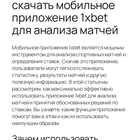
скачать мобильное
приложение 1xbet
для анализа матчей
Мобильное приложение 1xbet является мощным
инструментом для анализа спортивных матчей и
определения ставок. Скачав это приложение,
пользователи могут легко отслеживать
статистику, результаты матчей и другую
полезную информацию. В этой статье мы
рассмотрим, как максимально эффективно
использовать приложение 1xbet для анализа
матчей и принятия обоснованных решений по
ставкам. Вы узнаете, какие функции приложения
помогут вам в этом и как их использовать
наилучшим образом.
Зачем использовать