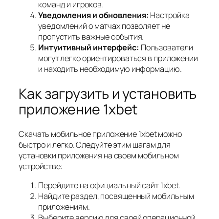
команд и игроков.
Уведомления и обновления:
Настройка
уведомлений о матчах позволяет не
пропустить важные события.
Интуитивный интерфейс:
Пользователи
могут легко ориентироваться в приложении
и находить необходимую информацию.
Как загрузить и установить
приложение 1xbet
Скачать мобильное приложение 1xbet можно
быстро и легко. Следуйте этим шагам для
установки приложения на своем мобильном
устройстве:
Перейдите на официальный сайт 1xbet.
Найдите раздел, посвященный мобильным
приложениям.
Выберите версию для своей операционной