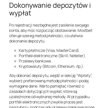
Dokonywanie depozytów i
wypłat
Po rejestracji niezbędne jest zasilenie swojego
konta, aby móc rozpocząć obstawianie. Mostbet
oferuje szereg metod płatności, co ułatwia
dokonanie depozytu:
Karty płatnicze (Visa, MasterCard).
Portfele elektroniczne (Skrill, Neteller).
Przelewy bankowe.
Kryptowaluty (Bitcoin, Ethereum, itp.).
Aby dokonać depozytu, wejdź w sekcję “Wpłaty”,
wybierz preferowaną metodę płatności i podaj
wymagane dane. Warto pamiętać również o
zasadach dotyczących wypłat, które są
uzależnione od wybranej metody. W przypadku
portfeli elektronicznych zwykle proces jest
najszybszy, podczas gdy przelewy bankowe mogą