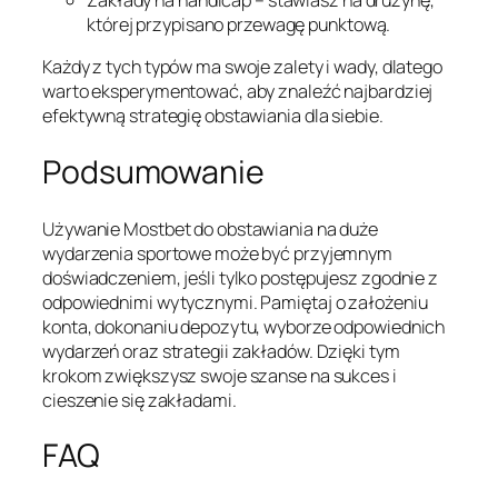
Zakłady na handicap – stawiasz na drużynę,
której przypisano przewagę punktową.
Każdy z tych typów ma swoje zalety i wady, dlatego
warto eksperymentować, aby znaleźć najbardziej
efektywną strategię obstawiania dla siebie.
Podsumowanie
Używanie Mostbet do obstawiania na duże
wydarzenia sportowe może być przyjemnym
doświadczeniem, jeśli tylko postępujesz zgodnie z
odpowiednimi wytycznymi. Pamiętaj o założeniu
konta, dokonaniu depozytu, wyborze odpowiednich
wydarzeń oraz strategii zakładów. Dzięki tym
krokom zwiększysz swoje szanse na sukces i
cieszenie się zakładami.
FAQ