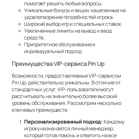
помогает решать любые вопросы.
Уникальные бонусы и акции, нацеленные на
удовлетворение потребностей игрока.
Широкий выбор игр и специальных ставок.
Увеличенные лимиты на вывод и ввод
средств.
Приоритетное обслуживание и
индивидуальный подход.
Преимущества VIP-сервиса Pin Up
Возможности, предоставляемые VIP-сервисом
Pin Up, действительно уникальны. В отличие от
стандартных услуг, VIP-пользователи могут
рассчитывать на значительно более высокий
уровень обслуживания. Рассмотрим несколько
ключевых преимуществ:
Персонализированный подход:
Каждому
игроку назначается личный менеджер,
который готов помочь и ответить на все