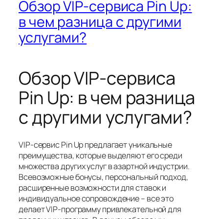
Обзор VIP-сервиса Pin Up:
в чем разница с другими
услугами?
Обзор VIP-сервиса
Pin Up: в чем разница
с другими услугами?
VIP-сервис Pin Up предлагает уникальные
преимущества, которые выделяют его среди
множества других услуг в азартной индустрии.
Всевозможные бонусы, персональный подход,
расширенные возможности для ставок и
индивидуальное сопровождение – все это
делает VIP-программу привлекательной для