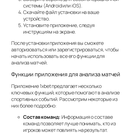
системы (Android или iOS).
Скачайте файл установки на ваше
устройство.
Установите приложение, следуя
инструкциям на экране.
После установки приложения вы сможете
авторизоваться или зарегистрироваться, чтобы
начать использовать все его функции для
анализа матчей.
Функции приложения для анализа матчей
Приложение 1xbet предлагает несколько
ключевых функций, которые помогают в анализе
спортивных событий. Рассмотрим некоторые из
них более подробно:
Состав команд:
Информация о составе
команд позволяет лучше понимать, кто из
игроков может повлиять на результат.