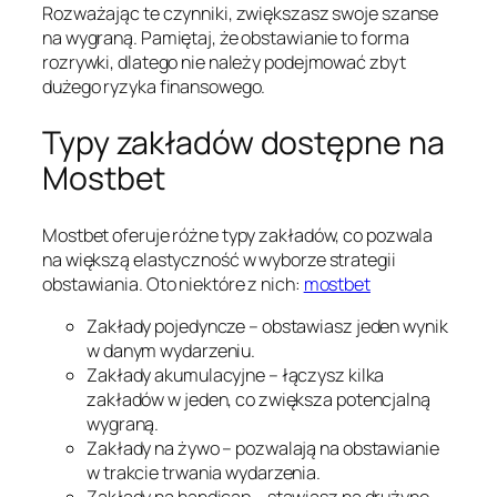
Rozważając te czynniki, zwiększasz swoje szanse
na wygraną. Pamiętaj, że obstawianie to forma
rozrywki, dlatego nie należy podejmować zbyt
dużego ryzyka finansowego.
Typy zakładów dostępne na
Mostbet
Mostbet oferuje różne typy zakładów, co pozwala
na większą elastyczność w wyborze strategii
obstawiania. Oto niektóre z nich:
mostbet
Zakłady pojedyncze – obstawiasz jeden wynik
w danym wydarzeniu.
Zakłady akumulacyjne – łączysz kilka
zakładów w jeden, co zwiększa potencjalną
wygraną.
Zakłady na żywo – pozwalają na obstawianie
w trakcie trwania wydarzenia.