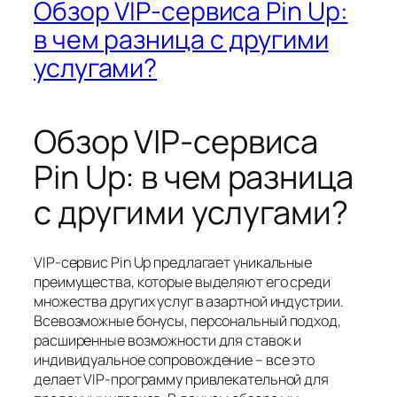
Обзор VIP-сервиса Pin Up:
в чем разница с другими
услугами?
Обзор VIP-сервиса
Pin Up: в чем разница
с другими услугами?
VIP-сервис Pin Up предлагает уникальные
преимущества, которые выделяют его среди
множества других услуг в азартной индустрии.
Всевозможные бонусы, персональный подход,
расширенные возможности для ставок и
индивидуальное сопровождение – все это
делает VIP-программу привлекательной для