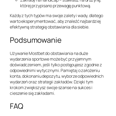
Zakłady na handicap – stawiasz na drużynę,
której przypisano przewagę punktową.
Każdy z tych typów ma swoje zalety i wady, dlatego
warto eksperymentować, aby znaleźć najbardziej
efektywną strategię obstawiania dla siebie.
Podsumowanie
Używanie Mostbet do obstawiania na duże
wydarzenia sportowe może być przyjemnym
doświadczeniem, jeśli tylko postępujesz zgodnie z
odpowiednimi wytycznymi. Pamiętaj o założeniu
konta, dokonaniu depozytu, wyborze odpowiednich
wydarzeń oraz strategii zakładów. Dzięki tym
krokom zwiększysz swoje szanse na sukces i
cieszenie się zakładami.
FAQ