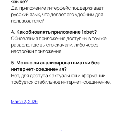
языке?
Да, приложение интерфейс поддерживает
русский язык, что делает его удобным для
пользователей.
4. Как обновлять приложение 1xbet?
Обновления приложения доступны в том же
разделе, где вы его скачали, либо через
настройки приложения.
5. Можно ли анализировать матчи без
интернет-соединения?
Нет, для доступа к актуальной информации
требуется стабильное интернет-соединение.
March 2, 2026