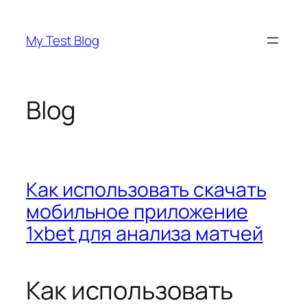
Skip
to
My Test Blog
content
Blog
Как использовать скачать
мобильное приложение
1xbet для анализа матчей
Как использовать