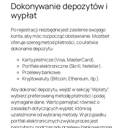
Dokonywanie depozytów i
wypłat
Po rejestracji niezbędne jest zasilenie swojego
konta, aby móc rozpocząć obstawianie. Mostbet
oferuje szereg metod płatności, co ułatwia
dokonanie depozytu:
Karty płatnicze (Visa, MasterCard).
Portfele elektroniczne (Skrill, Neteller).
Przelewy bankowe.
Kryptowaluty (Bitcoin, Ethereum, itp.).
Aby dokonać depozytu, wejdź w sekcję “Wpłaty”,
wybierz preferowaną metodę płatności i podaj
wymagane dane. Warto pamiętać również o
zasadach dotyczących wypłat, które są
uzależnione od wybranej metody. W przypadku
portfeli elektronicznych zwykle proces jest
najszybszy, podczas gdy przelewy bankowe mogą