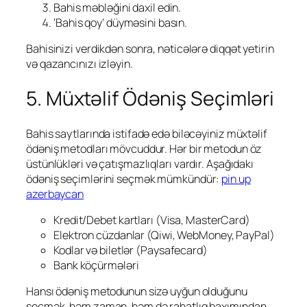
Bahis məbləğini daxil edin.
‘Bahis qoy’ düyməsini basın.
Bahisinizi verdikdən sonra, nəticələrə diqqət yetirin
və qazancınızı izləyin.
5. Müxtəlif Ödəniş Seçimləri
Bahis saytlarında istifadə edə biləcəyiniz müxtəlif
ödəniş metodları mövcuddur. Hər bir metodun öz
üstünlükləri və çatışmazlıqları vardır. Aşağıdakı
ödəniş seçimlərini seçmək mümkündür:
pin up
azerbaycan
Kredit/Debet kartları (Visa, MasterCard)
Elektron cüzdanlar (Qiwi, WebMoney, PayPal)
Kodlar və biletlər (Paysafecard)
Bank köçürmələri
Hansı ödəniş metodunun sizə uyğun olduğunu
seçmək, həm zaman, həm də rahatlıq baxımından