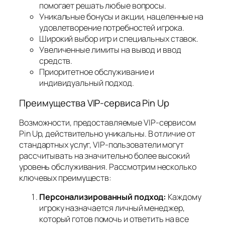
помогает решать любые вопросы.
Уникальные бонусы и акции, нацеленные на
удовлетворение потребностей игрока.
Широкий выбор игр и специальных ставок.
Увеличенные лимиты на вывод и ввод
средств.
Приоритетное обслуживание и
индивидуальный подход.
Преимущества VIP-сервиса Pin Up
Возможности, предоставляемые VIP-сервисом
Pin Up, действительно уникальны. В отличие от
стандартных услуг, VIP-пользователи могут
рассчитывать на значительно более высокий
уровень обслуживания. Рассмотрим несколько
ключевых преимуществ:
Персонализированный подход:
Каждому
игроку назначается личный менеджер,
который готов помочь и ответить на все