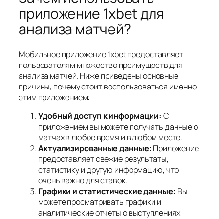
приложение 1xbet для
анализа матчей?
Мобильное приложение 1xbet предоставляет
пользователям множество преимуществ для
анализа матчей. Ниже приведены основные
причины, почему стоит воспользоваться именно
этим приложением:
Удобный доступ к информации:
С
приложением вы можете получать данные о
матчах в любое время и в любом месте.
Актуализированные данные:
Приложение
предоставляет свежие результаты,
статистику и другую информацию, что
очень важно для ставок.
Графики и статистические данные:
Вы
можете просматривать графики и
аналитические отчеты о выступлениях