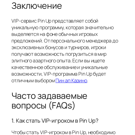
Заключение
VIP-сервис Pin Up представляет собой
уникальную программу, которая значительно
выделяется на фоне обычных игровых
предложений. От персонального менеджера до
эксклюзивных бонусов и турниров, игроки
получают возможность погрузиться в мир
элитного азартного опыта. Если вы ищете
качественное обслуживание и уникальные
возможности, VIP-программа Pin Up будет
отличным выбором
Пин ап Казино
.
Часто задаваемые
вопросы (FAQs)
1. Как стать VIP-игроком в Pin Up?
Чтобы стать VIP-игроком в Pin Up, необходимо