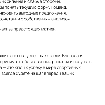
 их сильные и слабые стороны.
бы понять текущую форму команд.
находить выгодные предложения.
 сочетании с собственным анализом.
анализа предстоящих матчей.
аши шансы на успешные ставки. Благодаря
 принимать обоснованные решения и получать
 — это ключ к успеху в мире спортивных
ы всегда будете на шаг впереди ваших