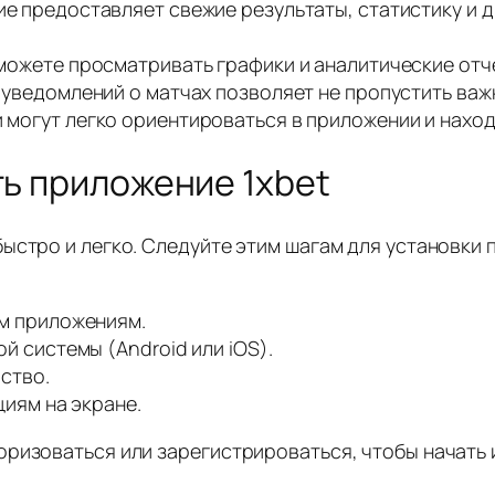
е предоставляет свежие результаты, статистику и 
можете просматривать графики и аналитические отче
уведомлений о матчах позволяет не пропустить важ
 могут легко ориентироваться в приложении и нах
ть приложение 1xbet
ыстро и легко. Следуйте этим шагам для установки
м приложениям.
 системы (Android или iOS).
ство.
иям на экране.
ризоваться или зарегистрироваться, чтобы начать 