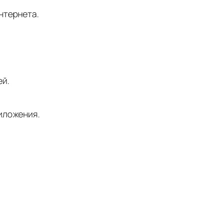
нтернета.
ей.
иложения.