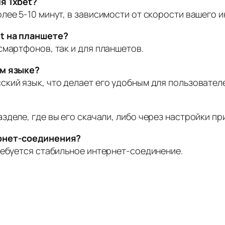
я 1xbet?
лее 5-10 минут, в зависимости от скорости вашего и
et на планшете?
смартфонов, так и для планшетов.
ом языке?
кий язык, что делает его удобным для пользовател
зделе, где вы его скачали, либо через настройки пр
ернет-соединения?
ребуется стабильное интернет-соединение.