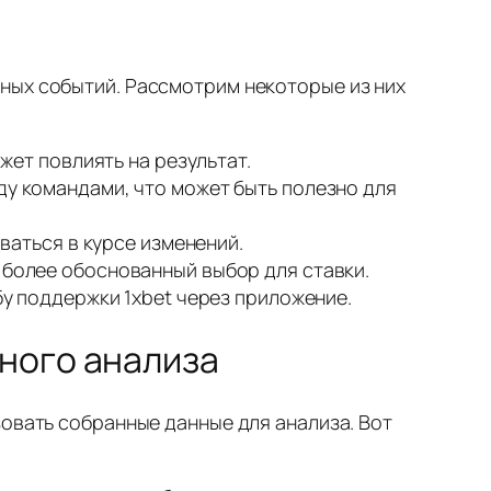
ных событий. Рассмотрим некоторые из них
ет повлиять на результат.
у командами, что может быть полезно для
ваться в курсе изменений.
более обоснованный выбор для ставки.
у поддержки 1xbet через приложение.
ного анализа
зовать собранные данные для анализа. Вот