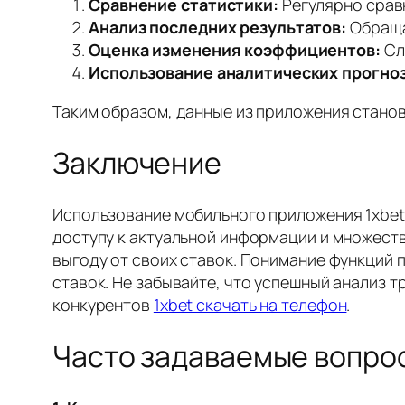
Сравнение статистики:
Регулярно сравн
Анализ последних результатов:
Обраща
Оценка изменения коэффициентов:
Сл
Использование аналитических прогноз
Таким образом, данные из приложения станов
Заключение
Использование мобильного приложения 1xbet
доступу к актуальной информации и множест
выгоду от своих ставок. Понимание функций 
ставок. Не забывайте, что успешный анализ т
конкурентов
1xbet скачать на телефон
.
Часто задаваемые вопро