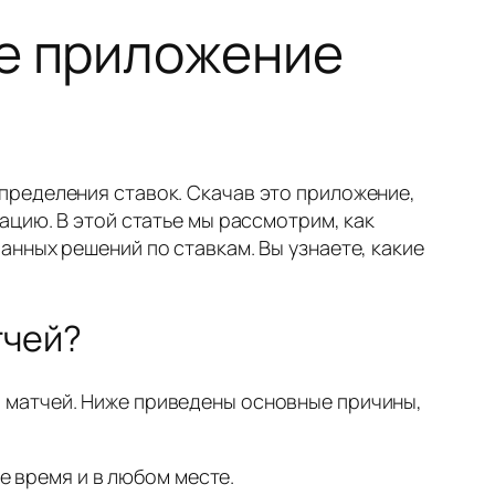
ое приложение
пределения ставок. Скачав это приложение,
ацию. В этой статье мы рассмотрим, как
нных решений по ставкам. Вы узнаете, какие
тчей?
 матчей. Ниже приведены основные причины,
 время и в любом месте.