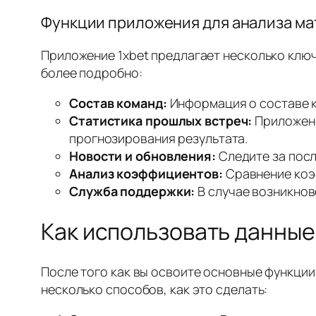
Функции приложения для анализа ма
Приложение 1xbet предлагает несколько клю
более подробно:
Состав команд:
Информация о составе ко
Статистика прошлых встреч:
Приложени
прогнозирования результата.
Новости и обновления:
Следите за посл
Анализ коэффициентов:
Сравнение коэ
Служба поддержки:
В случае возникнов
Как использовать данные
После того как вы освоите основные функции
несколько способов, как это сделать: