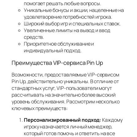
помогает решать любые вопросы.
Уникальные бонусы и акции, нацеленные на
удовлетворение потребностей игрока.
Широкий выбор игр и специальных ставок.
Увеличенные лимиты на вывод и ввод
средств.
Приоритетное обслуживание и
индивидуальный подход.
Преимущества VIP-сервиса Pin Up
Возможности, предоставляемые VIP-сервисом
Pin Up, действительно уникальны. В отличие от
стандартных услуг, VIP-пользователи могут
рассчитывать на значительно более высокий
уровень обслуживания. Рассмотрим несколько
ключевых преимуществ:
Персонализированный подход:
Каждому
игроку назначается личный менеджер,
который готов помочь и ответить на все