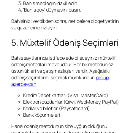
Bahis məbləğini daxil edin.
‘Bahis qoy’ düyməsini basın.
Bahisinizi verdikdən sonra, nəticələrə diqqət yetirin
və qazancınızı izləyin.
5. Müxtəlif Ödəniş Seçimləri
Bahis saytlarında istifadə edə biləcəyiniz müxtəlif
ödəniş metodları mövcuddur. Hər bir metodun öz
üstünlükləri və çatışmazlıqları vardır. Aşağıdakı
ödəniş seçimlərini seçmək mümkündür:
pin up
azerbaycan
Kredit/Debet kartları (Visa, MasterCard)
Elektron cüzdanlar (Qiwi, WebMoney, PayPal)
Kodlar və biletlər (Paysafecard)
Bank köçürmələri
Hansı ödəniş metodunun sizə uyğun olduğunu
seçmək, həm zaman, həm də rahatlıq baxımından