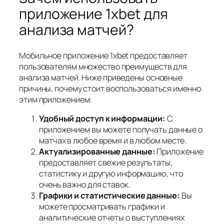
приложение 1xbet для
анализа матчей?
Мобильное приложение 1xbet предоставляет
пользователям множество преимуществ для
анализа матчей. Ниже приведены основные
причины, почему стоит воспользоваться именно
этим приложением:
Удобный доступ к информации:
С
приложением вы можете получать данные о
матчах в любое время и в любом месте.
Актуализированные данные:
Приложение
предоставляет свежие результаты,
статистику и другую информацию, что
очень важно для ставок.
Графики и статистические данные:
Вы
можете просматривать графики и
аналитические отчеты о выступлениях