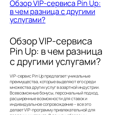
Обзор VIP-сервиса Pin Up:
в чем разница с другими
услугами?
Обзор VIP-сервиса
Pin Up: в чем разница
с другими услугами?
VIP-сервис Pin Up предлагает уникальные
преимущества, которые выделяют его среди
множества других услуг в азартной индустрии.
Всевозможные бонусы, персональный подход,
расширенные возможности для ставок и
индивидуальное сопровождение – все это
делает VIP-программу привлекательной для