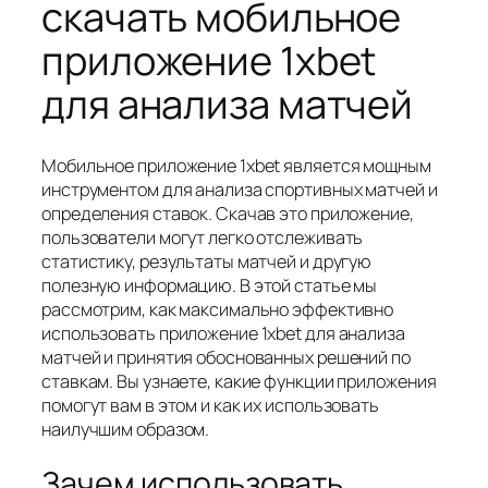
скачать мобильное
приложение 1xbet
для анализа матчей
Мобильное приложение 1xbet является мощным
инструментом для анализа спортивных матчей и
определения ставок. Скачав это приложение,
пользователи могут легко отслеживать
статистику, результаты матчей и другую
полезную информацию. В этой статье мы
рассмотрим, как максимально эффективно
использовать приложение 1xbet для анализа
матчей и принятия обоснованных решений по
ставкам. Вы узнаете, какие функции приложения
помогут вам в этом и как их использовать
наилучшим образом.
Зачем использовать