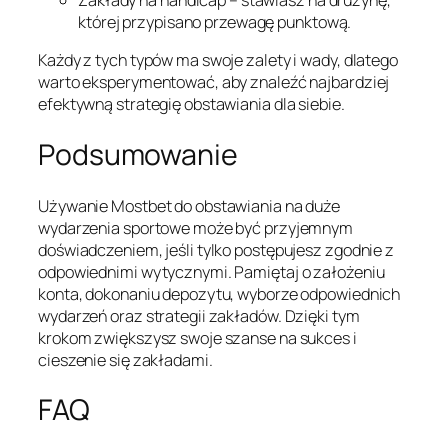
Zakłady na handicap – stawiasz na drużynę,
której przypisano przewagę punktową.
Każdy z tych typów ma swoje zalety i wady, dlatego
warto eksperymentować, aby znaleźć najbardziej
efektywną strategię obstawiania dla siebie.
Podsumowanie
Używanie Mostbet do obstawiania na duże
wydarzenia sportowe może być przyjemnym
doświadczeniem, jeśli tylko postępujesz zgodnie z
odpowiednimi wytycznymi. Pamiętaj o założeniu
konta, dokonaniu depozytu, wyborze odpowiednich
wydarzeń oraz strategii zakładów. Dzięki tym
krokom zwiększysz swoje szanse na sukces i
cieszenie się zakładami.
FAQ