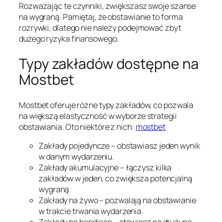
Rozważając te czynniki, zwiększasz swoje szanse
na wygraną. Pamiętaj, że obstawianie to forma
rozrywki, dlatego nie należy podejmować zbyt
dużego ryzyka finansowego.
Typy zakładów dostępne na
Mostbet
Mostbet oferuje różne typy zakładów, co pozwala
na większą elastyczność w wyborze strategii
obstawiania. Oto niektóre z nich:
mostbet
Zakłady pojedyncze – obstawiasz jeden wynik
w danym wydarzeniu.
Zakłady akumulacyjne – łączysz kilka
zakładów w jeden, co zwiększa potencjalną
wygraną.
Zakłady na żywo – pozwalają na obstawianie
w trakcie trwania wydarzenia.