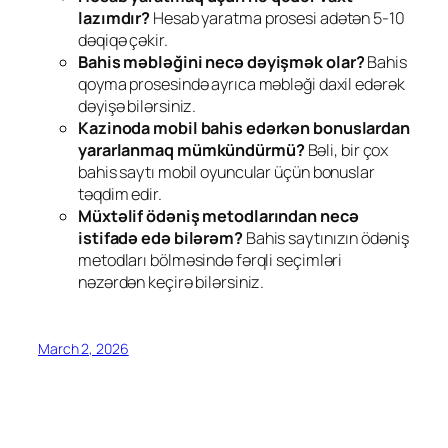
lazımdır?
Hesab yaratma prosesi adətən 5-10
dəqiqə çəkir.
Bahis məbləğini necə dəyişmək olar?
Bahis
qoyma prosesində ayrıca məbləği daxil edərək
dəyişə bilərsiniz.
Kazinoda mobil bahis edərkən bonuslardan
yararlanmaq mümkündürmü?
Bəli, bir çox
bahis saytı mobil oyuncular üçün bonuslar
təqdim edir.
Müxtəlif ödəniş metodlarından necə
istifadə edə bilərəm?
Bahis saytınızın ödəniş
metodları bölməsində fərqli seçimləri
nəzərdən keçirə bilərsiniz.
March 2, 2026