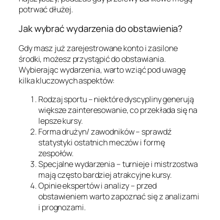
potrwać dłużej.
Jak wybrać wydarzenia do obstawienia?
Gdy masz już zarejestrowane konto i zasilone
środki, możesz przystąpić do obstawiania.
Wybierając wydarzenia, warto wziąć pod uwagę
kilka kluczowych aspektów:
Rodzaj sportu – niektóre dyscypliny generują
większe zainteresowanie, co przekłada się na
lepsze kursy.
Forma drużyn/ zawodników – sprawdź
statystyki ostatnich meczów i formę
zespołów.
Specjalne wydarzenia – turnieje i mistrzostwa
mają często bardziej atrakcyjne kursy.
Opinie ekspertów i analizy – przed
obstawieniem warto zapoznać się z analizami
i prognozami.