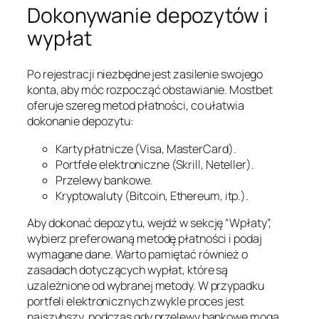
Dokonywanie depozytów i
wypłat
Po rejestracji niezbędne jest zasilenie swojego
konta, aby móc rozpocząć obstawianie. Mostbet
oferuje szereg metod płatności, co ułatwia
dokonanie depozytu:
Karty płatnicze (Visa, MasterCard).
Portfele elektroniczne (Skrill, Neteller).
Przelewy bankowe.
Kryptowaluty (Bitcoin, Ethereum, itp.).
Aby dokonać depozytu, wejdź w sekcję “Wpłaty”,
wybierz preferowaną metodę płatności i podaj
wymagane dane. Warto pamiętać również o
zasadach dotyczących wypłat, które są
uzależnione od wybranej metody. W przypadku
portfeli elektronicznych zwykle proces jest
najszybszy, podczas gdy przelewy bankowe mogą