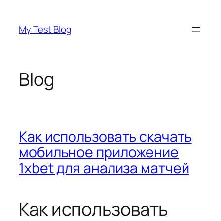
Skip
to
My Test Blog
content
Blog
Как использовать скачать
мобильное приложение
1xbet для анализа матчей
Как использовать