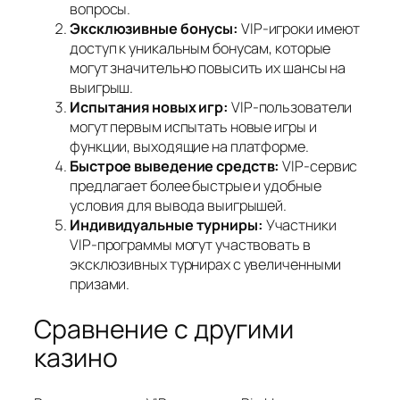
вопросы.
Эксклюзивные бонусы:
VIP-игроки имеют
доступ к уникальным бонусам, которые
могут значительно повысить их шансы на
выигрыш.
Испытания новых игр:
VIP-пользователи
могут первым испытать новые игры и
функции, выходящие на платформе.
Быстрое выведение средств:
VIP-сервис
предлагает более быстрые и удобные
условия для вывода выигрышей.
Индивидуальные турниры:
Участники
VIP-программы могут участвовать в
эксклюзивных турнирах с увеличенными
призами.
Сравнение с другими
казино