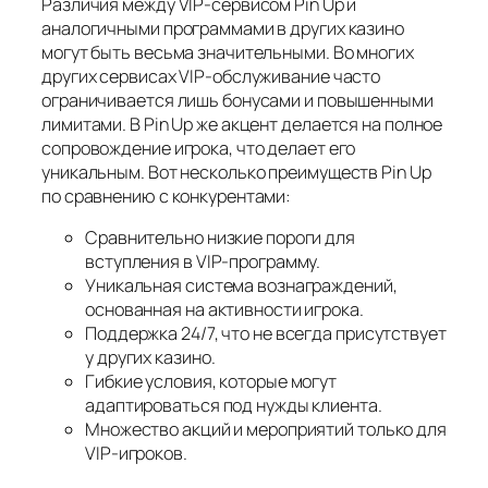
Различия между VIP-сервисом Pin Up и
аналогичными программами в других казино
могут быть весьма значительными. Во многих
других сервисах VIP-обслуживание часто
ограничивается лишь бонусами и повышенными
лимитами. В Pin Up же акцент делается на полное
сопровождение игрока, что делает его
уникальным. Вот несколько преимуществ Pin Up
по сравнению с конкурентами:
Сравнительно низкие пороги для
вступления в VIP-программу.
Уникальная система вознаграждений,
основанная на активности игрока.
Поддержка 24/7, что не всегда присутствует
у других казино.
Гибкие условия, которые могут
адаптироваться под нужды клиента.
Множество акций и мероприятий только для
VIP-игроков.