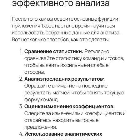
эффективного анализа
После того как вы освоите основные функции
приложения 1xbet, настало время научиться
использовать собранные данные для анализа.
Вот несколько способов, как это сделать:
Сравнение статистики:
Регулярно
сравнивайте статистику команд и игроков,
чтобы выявить их сильные и слабые
стороны.
Анализ последних результатов:
Обращайте внимание на последние
результаты матчей, чтобы понять текущую
форму команд.
Оценка изменения коэффициентов:
Следите за изменениями коэффициентов и
старайтесь находить выгодные
предложения.
Использование аналитических