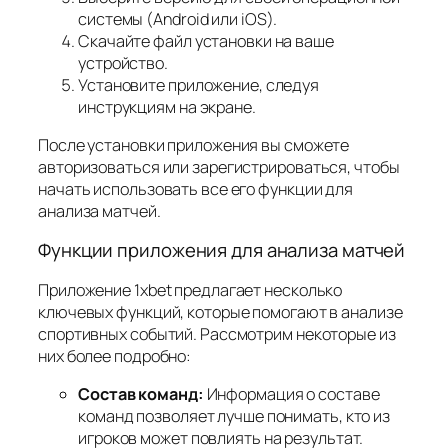
системы (Android или iOS).
Скачайте файл установки на ваше
устройство.
Установите приложение, следуя
инструкциям на экране.
После установки приложения вы сможете
авторизоваться или зарегистрироваться, чтобы
начать использовать все его функции для
анализа матчей.
Функции приложения для анализа матчей
Приложение 1xbet предлагает несколько
ключевых функций, которые помогают в анализе
спортивных событий. Рассмотрим некоторые из
них более подробно:
Состав команд:
Информация о составе
команд позволяет лучше понимать, кто из
игроков может повлиять на результат.