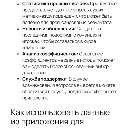
Статистика прошлых встреч:
Приложение
предоставляет данные о предыдущих
матчах между командами, что может быть
полезно для прогнозирования результата.
Новости и обновления:
Следите за
последними новостями о командах и
игроках, чтобы оставаться в курсе
изменений.
Анализ коэффициентов:
Сравнение
коэффициентов на разные исходы поможет
вам сделать более обоснованный выбор
для ставки.
Служба поддержки:
В случае
возникновения вопросов вы всегда можете
обратиться в службу поддержки 1xbet через
приложение.
Как использовать данные
из приложения для