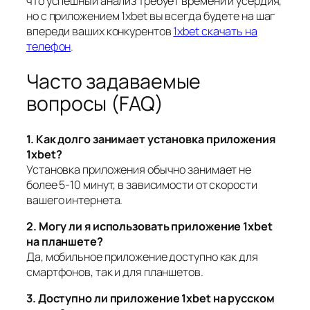
что успешный анализ требует времени и усердия,
но с приложением 1xbet вы всегда будете на шаг
впереди ваших конкурентов
1xbet скачать на
телефон
.
Часто задаваемые
вопросы (FAQ)
1. Как долго занимает установка приложения
1xbet?
Установка приложения обычно занимает не
более 5-10 минут, в зависимости от скорости
вашего интернета.
2. Могу ли я использовать приложение 1xbet
на планшете?
Да, мобильное приложение доступно как для
смартфонов, так и для планшетов.
3. Доступно ли приложение 1xbet на русском