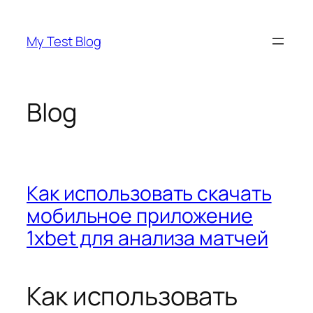
Skip
to
My Test Blog
content
Blog
Как использовать скачать
мобильное приложение
1xbet для анализа матчей
Как использовать