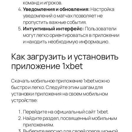
команд и игроков.
Уведомления и обновления:
Настройка
уведомлений о матчах позволяет не
пропустить важные события.
Интуитивный интерфейс:
Пользователи
могут легко ориентироваться в приложении
и находить необходимую информацию.
Как загрузить и установить
приложение 1xbet
Скачать мобильное приложение 1xbet можно
быстро и легко. Следуйте этим шагам для
установки приложения на своем мобильном
устройстве:
Перейдите на официальный сайт 1xbet.
Найдите раздел, посвященный мобильным
приложениям.
Выберите версию для своей операционной