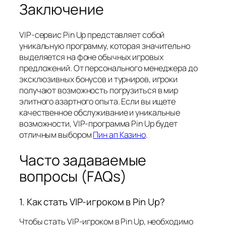
Заключение
VIP-сервис Pin Up представляет собой
уникальную программу, которая значительно
выделяется на фоне обычных игровых
предложений. От персонального менеджера до
эксклюзивных бонусов и турниров, игроки
получают возможность погрузиться в мир
элитного азартного опыта. Если вы ищете
качественное обслуживание и уникальные
возможности, VIP-программа Pin Up будет
отличным выбором
Пин ап Казино
.
Часто задаваемые
вопросы (FAQs)
1. Как стать VIP-игроком в Pin Up?
Чтобы стать VIP-игроком в Pin Up, необходимо