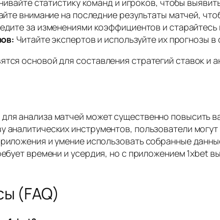
ивайте статистику команд и игроков, чтобы выявить
йте внимание на последние результаты матчей, что
едите за изменениями коэффициентов и старайтесь 
ов:
Читайте экспертов и используйте их прогнозы в
ятся основой для составления стратегий ставок и 
 для анализа матчей может существенно повысить в
ву аналитических инструментов, пользователи могут
приложения и умение использовать собранные данные
ребует времени и усердия, но с приложением 1xbet в
сы (FAQ)