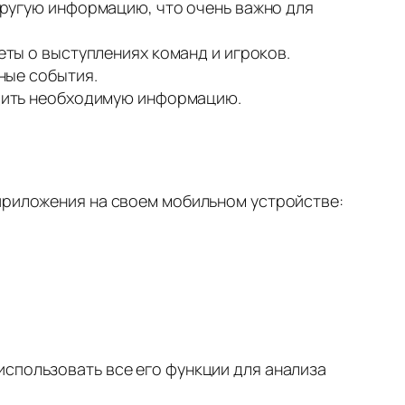
другую информацию, что очень важно для
ты о выступлениях команд и игроков.
ные события.
одить необходимую информацию.
 приложения на своем мобильном устройстве:
использовать все его функции для анализа