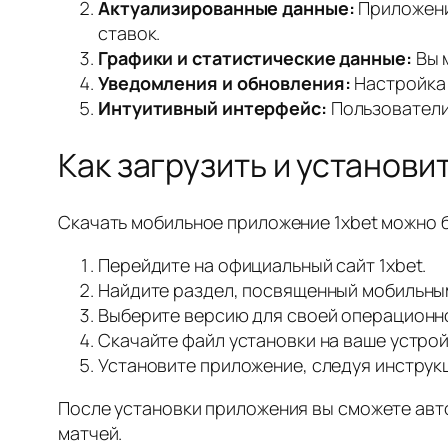
Актуализированные данные:
Приложени
ставок.
Графики и статистические данные:
Вы 
Уведомления и обновления:
Настройка 
Интуитивный интерфейс:
Пользователи
Как загрузить и установи
Скачать мобильное приложение 1xbet можно б
Перейдите на официальный сайт 1xbet.
Найдите раздел, посвященный мобильны
Выберите версию для своей операционной
Скачайте файл установки на ваше устрой
Установите приложение, следуя инструкц
После установки приложения вы сможете авто
матчей.