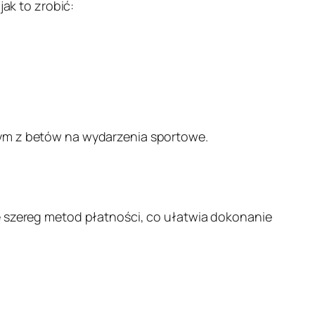
jak to zrobić:
tym z betów na wydarzenia sportowe.
je szereg metod płatności, co ułatwia dokonanie