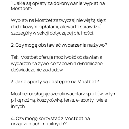
1. Jakie są opłaty za dokonywanie wypłat na
Mostbet?
Wypłaty na Mostbet zazwyczaj nie wiążą się z
dodatkowymi opłatami, ale warto sprawdzić
szczegóły w sekcji dotyczącej płatności.
2. Czy mogę obstawiać wydarzenia na żywo?
Tak, Mostbet oferuje możliwość obstawiania
wydarzeń na żywo, co zapewnia dynamiczne
doświadczenie zakładów.
3. Jakie sporty są dostępne na Mostbet?
Mostbet obsługuje szeroki wachlarz sportów, w tym
piłkę nożną, koszykówkę, tenis, e-sporty i wiele
innych.
4. Czy mogę korzystać z Mostbet na
urządzeniach mobilnych?