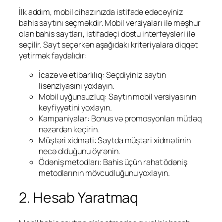
İlk addım, mobil cihazınızda istifadə edəcəyiniz
bahis saytını seçməkdir. Mobil versiyaları ilə məşhur
olan bahis saytları, istifadəçi dostu interfeysləri ilə
seçilir. Sayt seçərkən aşağıdakı kriteriyalara diqqət
yetirmək faydalıdır:
İcazə və etibarlılıq: Seçdiyiniz saytın
lisenziyasını yoxlayın.
Mobil uyğunsuzluq: Saytın mobil versiyasının
keyfiyyətini yoxlayın.
Kampaniyalar: Bonus və promosyonları mütləq
nəzərdən keçirin.
Müştəri xidməti: Saytda müştəri xidmətinin
necə olduğunu öyrənin.
Ödəniş metodları: Bahis üçün rahat ödəniş
metodlarının mövcudluğunu yoxlayın.
2. Hesab Yaratmaq