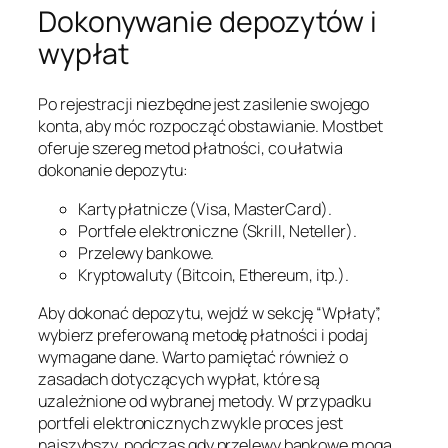
Dokonywanie depozytów i
wypłat
Po rejestracji niezbędne jest zasilenie swojego
konta, aby móc rozpocząć obstawianie. Mostbet
oferuje szereg metod płatności, co ułatwia
dokonanie depozytu:
Karty płatnicze (Visa, MasterCard).
Portfele elektroniczne (Skrill, Neteller).
Przelewy bankowe.
Kryptowaluty (Bitcoin, Ethereum, itp.).
Aby dokonać depozytu, wejdź w sekcję “Wpłaty”,
wybierz preferowaną metodę płatności i podaj
wymagane dane. Warto pamiętać również o
zasadach dotyczących wypłat, które są
uzależnione od wybranej metody. W przypadku
portfeli elektronicznych zwykle proces jest
najszybszy, podczas gdy przelewy bankowe mogą