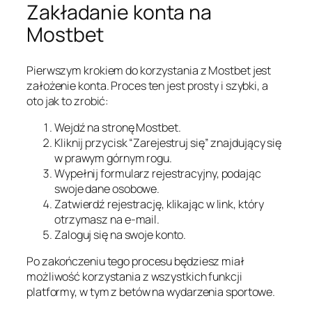
Zakładanie konta na
Mostbet
Pierwszym krokiem do korzystania z Mostbet jest
założenie konta. Proces ten jest prosty i szybki, a
oto jak to zrobić:
Wejdź na stronę Mostbet.
Kliknij przycisk “Zarejestruj się” znajdujący się
w prawym górnym rogu.
Wypełnij formularz rejestracyjny, podając
swoje dane osobowe.
Zatwierdź rejestrację, klikając w link, który
otrzymasz na e-mail.
Zaloguj się na swoje konto.
Po zakończeniu tego procesu będziesz miał
możliwość korzystania z wszystkich funkcji
platformy, w tym z betów na wydarzenia sportowe.