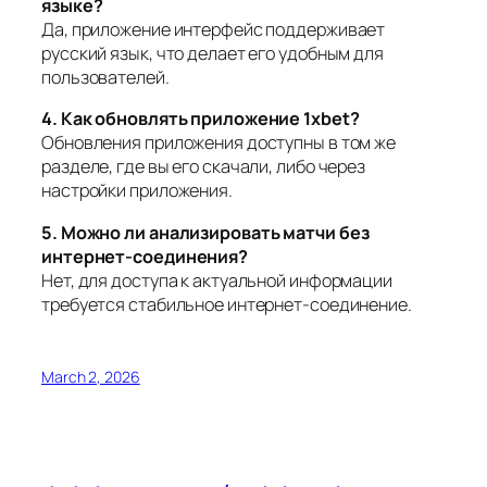
языке?
Да, приложение интерфейс поддерживает
русский язык, что делает его удобным для
пользователей.
4. Как обновлять приложение 1xbet?
Обновления приложения доступны в том же
разделе, где вы его скачали, либо через
настройки приложения.
5. Можно ли анализировать матчи без
интернет-соединения?
Нет, для доступа к актуальной информации
требуется стабильное интернет-соединение.
March 2, 2026