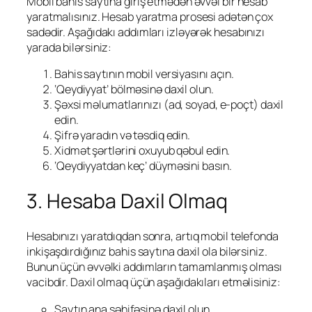
Mobil bahis saytına giriş etmədən əvvəl bir hesab
yaratmalısınız. Hesab yaratma prosesi adətən çox
sadədir. Aşağıdakı addımları izləyərək hesabınızı
yarada bilərsiniz:
Bahis saytının mobil versiyasını açın.
‘Qeydiyyat’ bölməsinə daxil olun.
Şəxsi məlumatlarınızı (ad, soyad, e-poçt) daxil
edin.
Şifrə yaradın və təsdiq edin.
Xidmət şərtlərini oxuyub qəbul edin.
‘Qeydiyyatdan keç’ düyməsini basın.
3. Hesaba Daxil Olmaq
Hesabınızı yaratdıqdan sonra, artıq mobil telefonda
inkişaşdırdığınız bahis saytına daxil ola bilərsiniz.
Bunun üçün əvvəlki addımların tamamlanmış olması
vacibdir. Daxil olmaq üçün aşağıdakıları etməlisiniz:
Saytın ana səhifəsinə daxil olun.