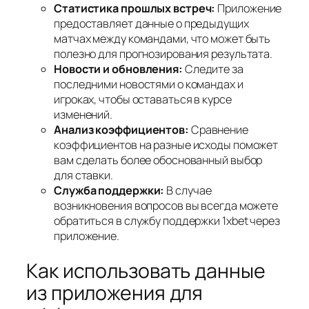
Статистика прошлых встреч:
Приложение
предоставляет данные о предыдущих
матчах между командами, что может быть
полезно для прогнозирования результата.
Новости и обновления:
Следите за
последними новостями о командах и
игроках, чтобы оставаться в курсе
изменений.
Анализ коэффициентов:
Сравнение
коэффициентов на разные исходы поможет
вам сделать более обоснованный выбор
для ставки.
Служба поддержки:
В случае
возникновения вопросов вы всегда можете
обратиться в службу поддержки 1xbet через
приложение.
Как использовать данные
из приложения для