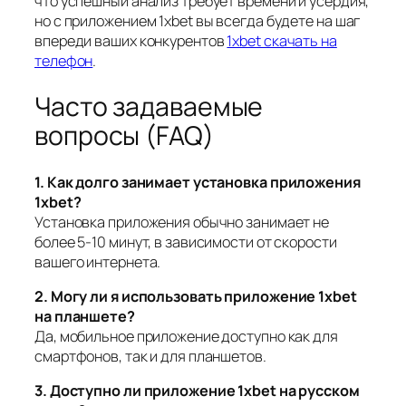
что успешный анализ требует времени и усердия,
но с приложением 1xbet вы всегда будете на шаг
впереди ваших конкурентов
1xbet скачать на
телефон
.
Часто задаваемые
вопросы (FAQ)
1. Как долго занимает установка приложения
1xbet?
Установка приложения обычно занимает не
более 5-10 минут, в зависимости от скорости
вашего интернета.
2. Могу ли я использовать приложение 1xbet
на планшете?
Да, мобильное приложение доступно как для
смартфонов, так и для планшетов.
3. Доступно ли приложение 1xbet на русском