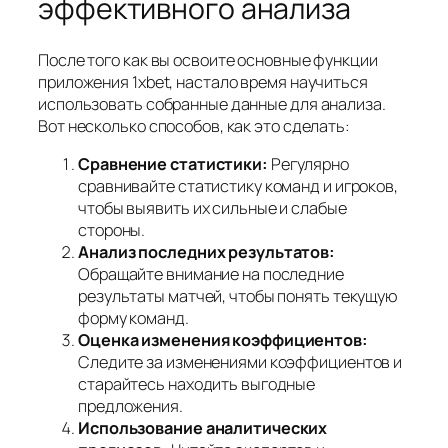
эффективного анализа
После того как вы освоите основные функции
приложения 1xbet, настало время научиться
использовать собранные данные для анализа.
Вот несколько способов, как это сделать:
Сравнение статистики:
Регулярно
сравнивайте статистику команд и игроков,
чтобы выявить их сильные и слабые
стороны.
Анализ последних результатов:
Обращайте внимание на последние
результаты матчей, чтобы понять текущую
форму команд.
Оценка изменения коэффициентов:
Следите за изменениями коэффициентов и
старайтесь находить выгодные
предложения.
Использование аналитических