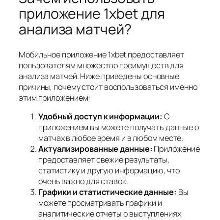
приложение 1xbet для
анализа матчей?
Мобильное приложение 1xbet предоставляет
пользователям множество преимуществ для
анализа матчей. Ниже приведены основные
причины, почему стоит воспользоваться именно
этим приложением:
Удобный доступ к информации:
С
приложением вы можете получать данные о
матчах в любое время и в любом месте.
Актуализированные данные:
Приложение
предоставляет свежие результаты,
статистику и другую информацию, что
очень важно для ставок.
Графики и статистические данные:
Вы
можете просматривать графики и
аналитические отчеты о выступлениях