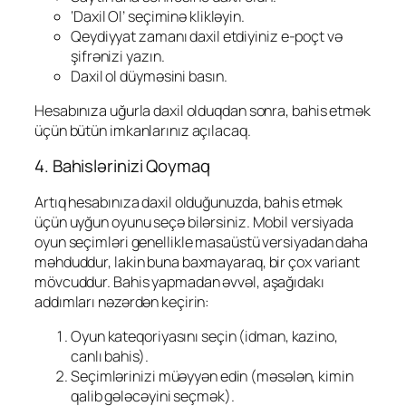
‘Daxil Ol’ seçiminə klikləyin.
Qeydiyyat zamanı daxil etdiyiniz e-poçt və
şifrənizi yazın.
Daxil ol düyməsini basın.
Hesabınıza uğurla daxil olduqdan sonra, bahis etmək
üçün bütün imkanlarınız açılacaq.
4. Bahislərinizi Qoymaq
Artıq hesabınıza daxil olduğunuzda, bahis etmək
üçün uyğun oyunu seçə bilərsiniz. Mobil versiyada
oyun seçimləri genellikle masaüstü versiyadan daha
məhduddur, lakin buna baxmayaraq, bir çox variant
mövcuddur. Bahis yapmadan əvvəl, aşağıdakı
addımları nəzərdən keçirin:
Oyun kateqoriyasını seçin (idman, kazino,
canlı bahis).
Seçimlərinizi müəyyən edin (məsələn, kimin
qalib gələcəyini seçmək).