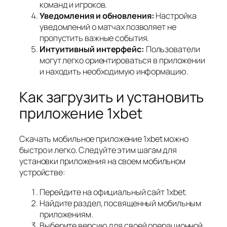
команд и игроков.
Уведомления и обновления:
Настройка
уведомлений о матчах позволяет не
пропустить важные события.
Интуитивный интерфейс:
Пользователи
могут легко ориентироваться в приложении
и находить необходимую информацию.
Как загрузить и установить
приложение 1xbet
Скачать мобильное приложение 1xbet можно
быстро и легко. Следуйте этим шагам для
установки приложения на своем мобильном
устройстве:
Перейдите на официальный сайт 1xbet.
Найдите раздел, посвященный мобильным
приложениям.
Выберите версию для своей операционной