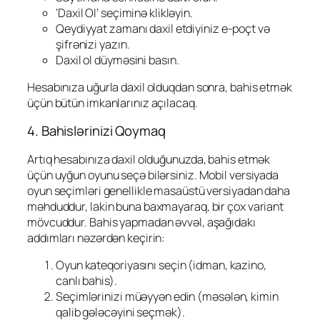
‘Daxil Ol’ seçiminə klikləyin.
Qeydiyyat zamanı daxil etdiyiniz e-poçt və
şifrənizi yazın.
Daxil ol düyməsini basın.
Hesabınıza uğurla daxil olduqdan sonra, bahis etmək
üçün bütün imkanlarınız açılacaq.
4. Bahislərinizi Qoymaq
Artıq hesabınıza daxil olduğunuzda, bahis etmək
üçün uyğun oyunu seçə bilərsiniz. Mobil versiyada
oyun seçimləri genellikle masaüstü versiyadan daha
məhduddur, lakin buna baxmayaraq, bir çox variant
mövcuddur. Bahis yapmadan əvvəl, aşağıdakı
addımları nəzərdən keçirin:
Oyun kateqoriyasını seçin (idman, kazino,
canlı bahis).
Seçimlərinizi müəyyən edin (məsələn, kimin
qalib gələcəyini seçmək).