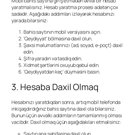
Mobil bahis saytına giriş etmədən əvvəl bir hesab
yaratmalısınız. Hesab yaratma prosesi adətən çox
sadədir. Aşağıdakı addımları izləyərək hesabınızı
yarada bilərsiniz:
Bahis saytının mobil versiyasını açın.
‘Qeydiyyat’ bölməsinə daxil olun.
Şəxsi məlumatlarınızı (ad, soyad, e-poçt) daxil
edin.
Şifrə yaradın və təsdiq edin.
Xidmət şərtlərini oxuyub qəbul edin.
‘Qeydiyyatdan keç’ düyməsini basın.
3. Hesaba Daxil Olmaq
Hesabınızı yaratdıqdan sonra, artıq mobil telefonda
inkişaşdırdığınız bahis saytına daxil ola bilərsiniz.
Bunun üçün əvvəlki addımların tamamlanmış olması
vacibdir. Daxil olmaq üçün aşağıdakıları etməlisiniz:
Saytın ana səhifəsinə daxil olun.