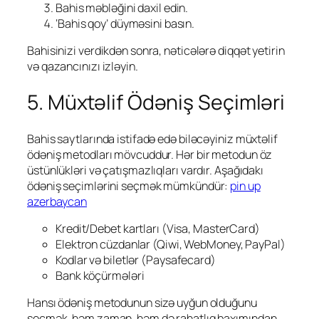
Bahis məbləğini daxil edin.
‘Bahis qoy’ düyməsini basın.
Bahisinizi verdikdən sonra, nəticələrə diqqət yetirin
və qazancınızı izləyin.
5. Müxtəlif Ödəniş Seçimləri
Bahis saytlarında istifadə edə biləcəyiniz müxtəlif
ödəniş metodları mövcuddur. Hər bir metodun öz
üstünlükləri və çatışmazlıqları vardır. Aşağıdakı
ödəniş seçimlərini seçmək mümkündür:
pin up
azerbaycan
Kredit/Debet kartları (Visa, MasterCard)
Elektron cüzdanlar (Qiwi, WebMoney, PayPal)
Kodlar və biletlər (Paysafecard)
Bank köçürmələri
Hansı ödəniş metodunun sizə uyğun olduğunu
seçmək, həm zaman, həm də rahatlıq baxımından