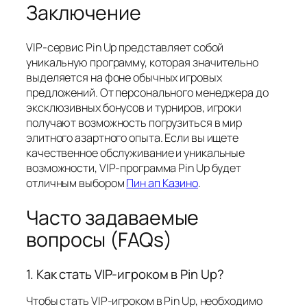
Заключение
VIP-сервис Pin Up представляет собой
уникальную программу, которая значительно
выделяется на фоне обычных игровых
предложений. От персонального менеджера до
эксклюзивных бонусов и турниров, игроки
получают возможность погрузиться в мир
элитного азартного опыта. Если вы ищете
качественное обслуживание и уникальные
возможности, VIP-программа Pin Up будет
отличным выбором
Пин ап Казино
.
Часто задаваемые
вопросы (FAQs)
1. Как стать VIP-игроком в Pin Up?
Чтобы стать VIP-игроком в Pin Up, необходимо