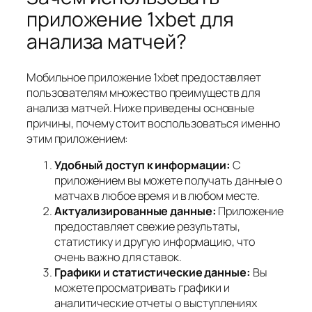
приложение 1xbet для
анализа матчей?
Мобильное приложение 1xbet предоставляет
пользователям множество преимуществ для
анализа матчей. Ниже приведены основные
причины, почему стоит воспользоваться именно
этим приложением:
Удобный доступ к информации:
С
приложением вы можете получать данные о
матчах в любое время и в любом месте.
Актуализированные данные:
Приложение
предоставляет свежие результаты,
статистику и другую информацию, что
очень важно для ставок.
Графики и статистические данные:
Вы
можете просматривать графики и
аналитические отчеты о выступлениях