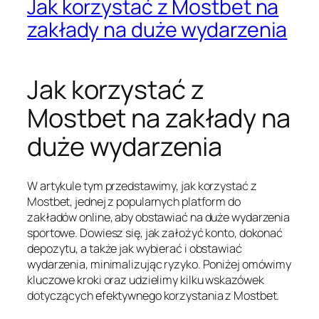
Jak korzystać z Mostbet na
zakłady na duże wydarzenia
Jak korzystać z
Mostbet na zakłady na
duże wydarzenia
W artykule tym przedstawimy, jak korzystać z
Mostbet, jednej z popularnych platform do
zakładów online, aby obstawiać na duże wydarzenia
sportowe. Dowiesz się, jak założyć konto, dokonać
depozytu, a także jak wybierać i obstawiać
wydarzenia, minimalizując ryzyko. Poniżej omówimy
kluczowe kroki oraz udzielimy kilku wskazówek
dotyczących efektywnego korzystania z Mostbet.