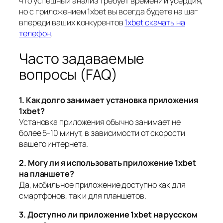
что успешный анализ требует времени и усердия,
но с приложением 1xbet вы всегда будете на шаг
впереди ваших конкурентов
1xbet скачать на
телефон
.
Часто задаваемые
вопросы (FAQ)
1. Как долго занимает установка приложения
1xbet?
Установка приложения обычно занимает не
более 5-10 минут, в зависимости от скорости
вашего интернета.
2. Могу ли я использовать приложение 1xbet
на планшете?
Да, мобильное приложение доступно как для
смартфонов, так и для планшетов.
3. Доступно ли приложение 1xbet на русском