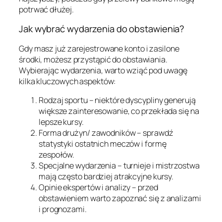
potrwać dłużej.
Jak wybrać wydarzenia do obstawienia?
Gdy masz już zarejestrowane konto i zasilone
środki, możesz przystąpić do obstawiania.
Wybierając wydarzenia, warto wziąć pod uwagę
kilka kluczowych aspektów:
Rodzaj sportu – niektóre dyscypliny generują
większe zainteresowanie, co przekłada się na
lepsze kursy.
Forma drużyn/ zawodników – sprawdź
statystyki ostatnich meczów i formę
zespołów.
Specjalne wydarzenia – turnieje i mistrzostwa
mają często bardziej atrakcyjne kursy.
Opinie ekspertów i analizy – przed
obstawieniem warto zapoznać się z analizami
i prognozami.