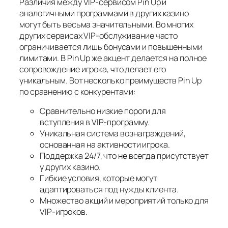
Различия между VIP-сервисом Pin Up и
аналогичными программами в других казино
могут быть весьма значительными. Во многих
других сервисах VIP-обслуживание часто
ограничивается лишь бонусами и повышенными
лимитами. В Pin Up же акцент делается на полное
сопровождение игрока, что делает его
уникальным. Вот несколько преимуществ Pin Up
по сравнению с конкурентами:
Сравнительно низкие пороги для
вступления в VIP-программу.
Уникальная система вознаграждений,
основанная на активности игрока.
Поддержка 24/7, что не всегда присутствует
у других казино.
Гибкие условия, которые могут
адаптироваться под нужды клиента.
Множество акций и мероприятий только для
VIP-игроков.