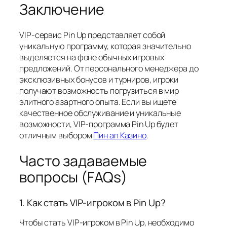
Заключение
VIP-сервис Pin Up представляет собой
уникальную программу, которая значительно
выделяется на фоне обычных игровых
предложений. От персонального менеджера до
эксклюзивных бонусов и турниров, игроки
получают возможность погрузиться в мир
элитного азартного опыта. Если вы ищете
качественное обслуживание и уникальные
возможности, VIP-программа Pin Up будет
отличным выбором
Пин ап Казино
.
Часто задаваемые
вопросы (FAQs)
1. Как стать VIP-игроком в Pin Up?
Чтобы стать VIP-игроком в Pin Up, необходимо