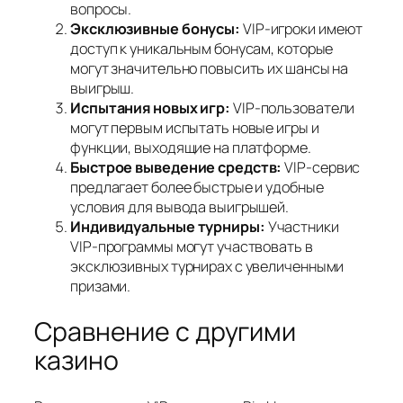
вопросы.
Эксклюзивные бонусы:
VIP-игроки имеют
доступ к уникальным бонусам, которые
могут значительно повысить их шансы на
выигрыш.
Испытания новых игр:
VIP-пользователи
могут первым испытать новые игры и
функции, выходящие на платформе.
Быстрое выведение средств:
VIP-сервис
предлагает более быстрые и удобные
условия для вывода выигрышей.
Индивидуальные турниры:
Участники
VIP-программы могут участвовать в
эксклюзивных турнирах с увеличенными
призами.
Сравнение с другими
казино