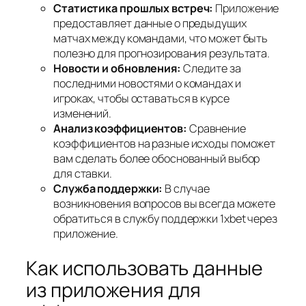
Статистика прошлых встреч:
Приложение
предоставляет данные о предыдущих
матчах между командами, что может быть
полезно для прогнозирования результата.
Новости и обновления:
Следите за
последними новостями о командах и
игроках, чтобы оставаться в курсе
изменений.
Анализ коэффициентов:
Сравнение
коэффициентов на разные исходы поможет
вам сделать более обоснованный выбор
для ставки.
Служба поддержки:
В случае
возникновения вопросов вы всегда можете
обратиться в службу поддержки 1xbet через
приложение.
Как использовать данные
из приложения для