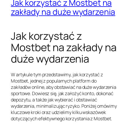
Jak korzystać z Mostbet na
zakłady na duże wydarzenia
Jak korzystać z
Mostbet na zakłady na
duże wydarzenia
W artykule tym przedstawimy, jak korzystać z
Mostbet, jednej z popularnych platform do
zakładów online, aby obstawiać na duże wydarzenia
sportowe. Dowiesz się, jak założyć konto, dokonać
depozytu, a także jak wybierać i obstawiać
wydarzenia, minimalizując ryzyko. Poniżej omówimy
kluczowe kroki oraz udzielimy kilku wskazówek
dotyczących efektywnego korzystania z Mostbet.