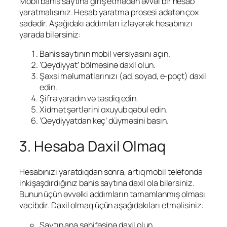
Mobil bahis saytına giriş etmədən əvvəl bir hesab
yaratmalısınız. Hesab yaratma prosesi adətən çox
sadədir. Aşağıdakı addımları izləyərək hesabınızı
yarada bilərsiniz:
Bahis saytının mobil versiyasını açın.
‘Qeydiyyat’ bölməsinə daxil olun.
Şəxsi məlumatlarınızı (ad, soyad, e-poçt) daxil
edin.
Şifrə yaradın və təsdiq edin.
Xidmət şərtlərini oxuyub qəbul edin.
‘Qeydiyyatdan keç’ düyməsini basın.
3. Hesaba Daxil Olmaq
Hesabınızı yaratdıqdan sonra, artıq mobil telefonda
inkişaşdırdığınız bahis saytına daxil ola bilərsiniz.
Bunun üçün əvvəlki addımların tamamlanmış olması
vacibdir. Daxil olmaq üçün aşağıdakıları etməlisiniz:
Saytın ana səhifəsinə daxil olun.