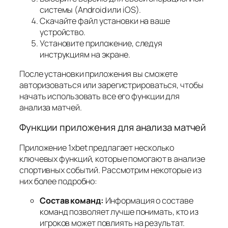
системы (Android или iOS).
Скачайте файл установки на ваше
устройство.
Установите приложение, следуя
инструкциям на экране.
После установки приложения вы сможете
авторизоваться или зарегистрироваться, чтобы
начать использовать все его функции для
анализа матчей.
Функции приложения для анализа матчей
Приложение 1xbet предлагает несколько
ключевых функций, которые помогают в анализе
спортивных событий. Рассмотрим некоторые из
них более подробно:
Состав команд:
Информация о составе
команд позволяет лучше понимать, кто из
игроков может повлиять на результат.