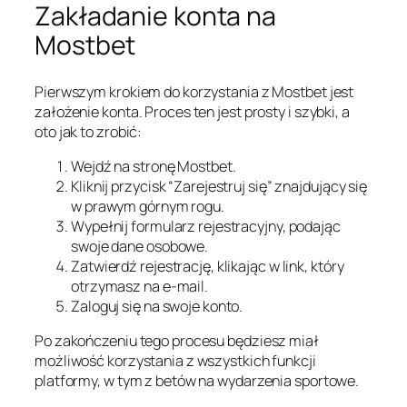
Zakładanie konta na
Mostbet
Pierwszym krokiem do korzystania z Mostbet jest
założenie konta. Proces ten jest prosty i szybki, a
oto jak to zrobić:
Wejdź na stronę Mostbet.
Kliknij przycisk “Zarejestruj się” znajdujący się
w prawym górnym rogu.
Wypełnij formularz rejestracyjny, podając
swoje dane osobowe.
Zatwierdź rejestrację, klikając w link, który
otrzymasz na e-mail.
Zaloguj się na swoje konto.
Po zakończeniu tego procesu będziesz miał
możliwość korzystania z wszystkich funkcji
platformy, w tym z betów na wydarzenia sportowe.