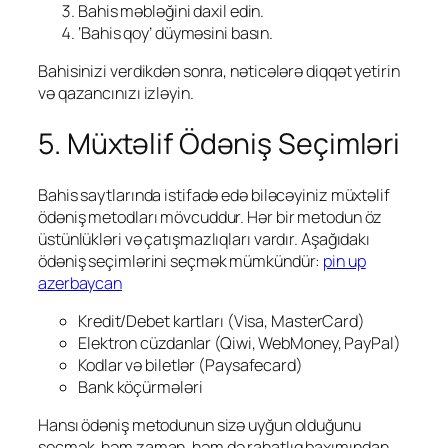
Bahis məbləğini daxil edin.
‘Bahis qoy’ düyməsini basın.
Bahisinizi verdikdən sonra, nəticələrə diqqət yetirin
və qazancınızı izləyin.
5. Müxtəlif Ödəniş Seçimləri
Bahis saytlarında istifadə edə biləcəyiniz müxtəlif
ödəniş metodları mövcuddur. Hər bir metodun öz
üstünlükləri və çatışmazlıqları vardır. Aşağıdakı
ödəniş seçimlərini seçmək mümkündür:
pin up
azerbaycan
Kredit/Debet kartları (Visa, MasterCard)
Elektron cüzdanlar (Qiwi, WebMoney, PayPal)
Kodlar və biletlər (Paysafecard)
Bank köçürmələri
Hansı ödəniş metodunun sizə uyğun olduğunu
seçmək, həm zaman, həm də rahatlıq baxımından