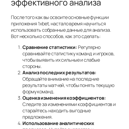
эффективного анализа
После того как вы освоите основные функции
приложения 1xbet, настало время научиться
использовать собранные данные для анализа.
Вот несколько способов, как это сделать:
Сравнение статистики:
Регулярно
сравнивайте статистику команд и игроков,
чтобы выявить их сильные и слабые
стороны.
Анализ последних результатов:
Обращайте внимание на последние
результаты матчей, чтобы понять текущую
форму команд.
Оценка изменения коэффициентов:
Следите за изменениями коэффициентов и
старайтесь находить выгодные
предложения.
Использование аналитических