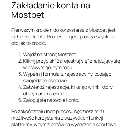
Zakładanie konta na
Mostbet
Pierwszym krokiem do korzystania z Mostbet jest
założenie konta. Proces ten jest prosty i szybki, a
oto jak to zrobić:
Wejdź na stronę Mostbet.
Kliknij przycisk “Zarejestruj się” znajdujący się
w prawym górnym rogu.
Wypełnij formularz rejestracyjny, podając
swoje dane osobowe.
Zatwierdź rejestrację, klikając w link, który
otrzymasz na e-mail.
Zaloguj się na swoje konto.
Po zakończeniu tego procesu będziesz miał
możliwość korzystania z wszystkich funkcji
platformy, w tym z betów na wydarzenia sportowe.