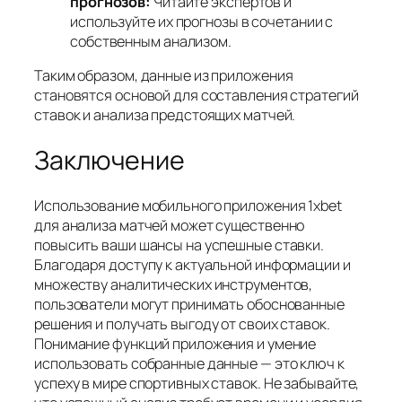
прогнозов:
Читайте экспертов и
используйте их прогнозы в сочетании с
собственным анализом.
Таким образом, данные из приложения
становятся основой для составления стратегий
ставок и анализа предстоящих матчей.
Заключение
Использование мобильного приложения 1xbet
для анализа матчей может существенно
повысить ваши шансы на успешные ставки.
Благодаря доступу к актуальной информации и
множеству аналитических инструментов,
пользователи могут принимать обоснованные
решения и получать выгоду от своих ставок.
Понимание функций приложения и умение
использовать собранные данные — это ключ к
успеху в мире спортивных ставок. Не забывайте,