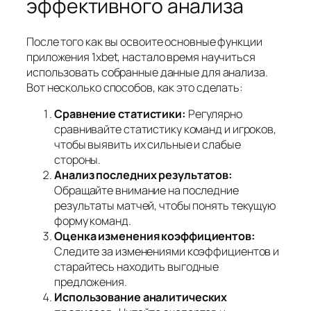
эффективного анализа
После того как вы освоите основные функции
приложения 1xbet, настало время научиться
использовать собранные данные для анализа.
Вот несколько способов, как это сделать:
Сравнение статистики:
Регулярно
сравнивайте статистику команд и игроков,
чтобы выявить их сильные и слабые
стороны.
Анализ последних результатов:
Обращайте внимание на последние
результаты матчей, чтобы понять текущую
форму команд.
Оценка изменения коэффициентов:
Следите за изменениями коэффициентов и
старайтесь находить выгодные
предложения.
Использование аналитических