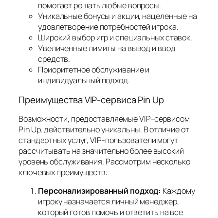
помогает решать любые вопросы.
Уникальные бонусы и акции, нацеленные на
удовлетворение потребностей игрока.
Широкий выбор игр и специальных ставок.
Увеличенные лимиты на вывод и ввод
средств.
Приоритетное обслуживание и
индивидуальный подход.
Преимущества VIP-сервиса Pin Up
Возможности, предоставляемые VIP-сервисом
Pin Up, действительно уникальны. В отличие от
стандартных услуг, VIP-пользователи могут
рассчитывать на значительно более высокий
уровень обслуживания. Рассмотрим несколько
ключевых преимуществ:
Персонализированный подход:
Каждому
игроку назначается личный менеджер,
который готов помочь и ответить на все