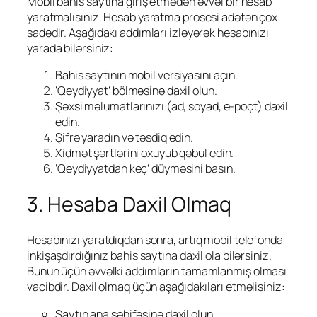
Mobil bahis saytına giriş etmədən əvvəl bir hesab
yaratmalısınız. Hesab yaratma prosesi adətən çox
sadədir. Aşağıdakı addımları izləyərək hesabınızı
yarada bilərsiniz:
Bahis saytının mobil versiyasını açın.
‘Qeydiyyat’ bölməsinə daxil olun.
Şəxsi məlumatlarınızı (ad, soyad, e-poçt) daxil
edin.
Şifrə yaradın və təsdiq edin.
Xidmət şərtlərini oxuyub qəbul edin.
‘Qeydiyyatdan keç’ düyməsini basın.
3. Hesaba Daxil Olmaq
Hesabınızı yaratdıqdan sonra, artıq mobil telefonda
inkişaşdırdığınız bahis saytına daxil ola bilərsiniz.
Bunun üçün əvvəlki addımların tamamlanmış olması
vacibdir. Daxil olmaq üçün aşağıdakıları etməlisiniz:
Saytın ana səhifəsinə daxil olun.