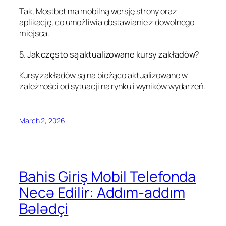
Tak, Mostbet ma mobilną wersję strony oraz
aplikację, co umożliwia obstawianie z dowolnego
miejsca.
5. Jak często są aktualizowane kursy zakładów?
Kursy zakładów są na bieżąco aktualizowane w
zależności od sytuacji na rynku i wyników wydarzeń.
March 2, 2026
Bahis Giriş Mobil Telefonda
Necə Edilir: Addım-addım
Bələdçi