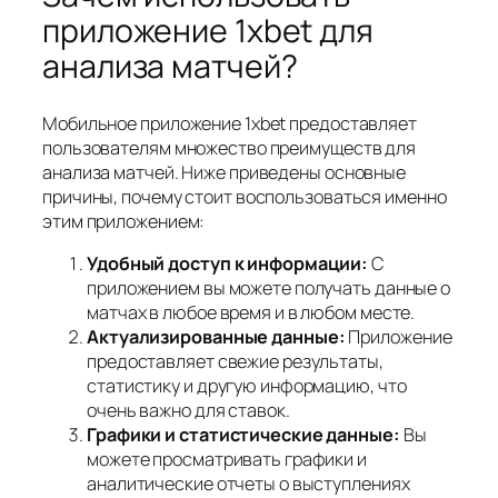
приложение 1xbet для
анализа матчей?
Мобильное приложение 1xbet предоставляет
пользователям множество преимуществ для
анализа матчей. Ниже приведены основные
причины, почему стоит воспользоваться именно
этим приложением:
Удобный доступ к информации:
С
приложением вы можете получать данные о
матчах в любое время и в любом месте.
Актуализированные данные:
Приложение
предоставляет свежие результаты,
статистику и другую информацию, что
очень важно для ставок.
Графики и статистические данные:
Вы
можете просматривать графики и
аналитические отчеты о выступлениях