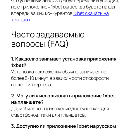
что успешный анализ требует времени и усердия,
но с приложением 1xbet вы всегда будете на шаг
впереди ваших конкурентов
1xbet скачать на
телефон
.
Часто задаваемые
вопросы (FAQ)
1. Как долго занимает установка приложения
1xbet?
Установка приложения обычно занимает не
более 5-10 минут, в зависимости от скорости
вашего интернета.
2. Могу ли я использовать приложение 1xbet
на планшете?
Да, мобильное приложение доступно как для
смартфонов, так и для планшетов.
3. Доступно ли приложение 1xbet на русском