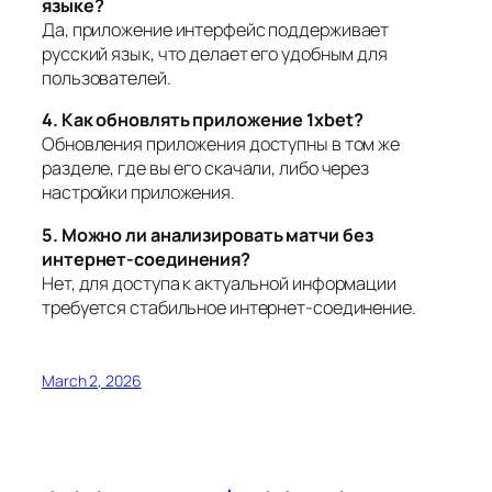
языке?
Да, приложение интерфейс поддерживает
русский язык, что делает его удобным для
пользователей.
4. Как обновлять приложение 1xbet?
Обновления приложения доступны в том же
разделе, где вы его скачали, либо через
настройки приложения.
5. Можно ли анализировать матчи без
интернет-соединения?
Нет, для доступа к актуальной информации
требуется стабильное интернет-соединение.
March 2, 2026