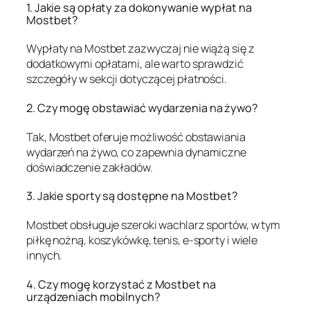
1. Jakie są opłaty za dokonywanie wypłat na
Mostbet?
Wypłaty na Mostbet zazwyczaj nie wiążą się z
dodatkowymi opłatami, ale warto sprawdzić
szczegóły w sekcji dotyczącej płatności.
2. Czy mogę obstawiać wydarzenia na żywo?
Tak, Mostbet oferuje możliwość obstawiania
wydarzeń na żywo, co zapewnia dynamiczne
doświadczenie zakładów.
3. Jakie sporty są dostępne na Mostbet?
Mostbet obsługuje szeroki wachlarz sportów, w tym
piłkę nożną, koszykówkę, tenis, e-sporty i wiele
innych.
4. Czy mogę korzystać z Mostbet na
urządzeniach mobilnych?