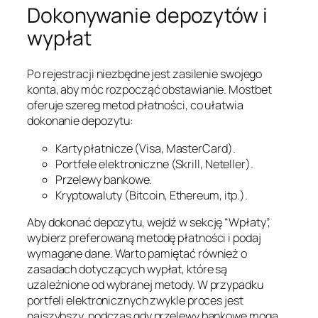
Dokonywanie depozytów i
wypłat
Po rejestracji niezbędne jest zasilenie swojego
konta, aby móc rozpocząć obstawianie. Mostbet
oferuje szereg metod płatności, co ułatwia
dokonanie depozytu:
Karty płatnicze (Visa, MasterCard).
Portfele elektroniczne (Skrill, Neteller).
Przelewy bankowe.
Kryptowaluty (Bitcoin, Ethereum, itp.).
Aby dokonać depozytu, wejdź w sekcję “Wpłaty”,
wybierz preferowaną metodę płatności i podaj
wymagane dane. Warto pamiętać również o
zasadach dotyczących wypłat, które są
uzależnione od wybranej metody. W przypadku
portfeli elektronicznych zwykle proces jest
najszybszy, podczas gdy przelewy bankowe mogą