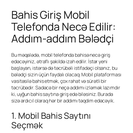
Bahis Giriş Mobil
Telefonda Necə Edilir:
Addım-addım Bələdçi
Bu məqalədə, mobil telefonda bahisə necə giriş
edəcəyiniz, ətraflı şəkildə izah edilir. İstər yeni
başlayan, istərsə də təcrübəli istifadəçi olsanız, bu
bələdçi sizin üçün faydalı olacaq. Mobil plataforması
vasitəsilə bahis etmək, çox rahat və sürətli bir
təcrübədir. Sadəcə bir neçə addımı izləmək lazımdır
ki, uyğun bahis saytına giriş edə biləsiniz. Burada
sizə ardıcıl olaraq hər bir addımı təqdim edəcəyik.
1. Mobil Bahis Saytını
Seçmək