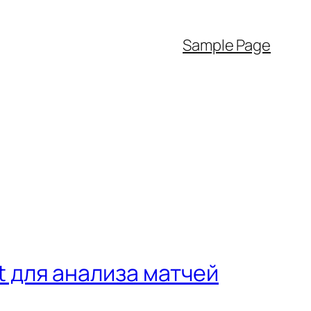
Sample Page
t для анализа матчей