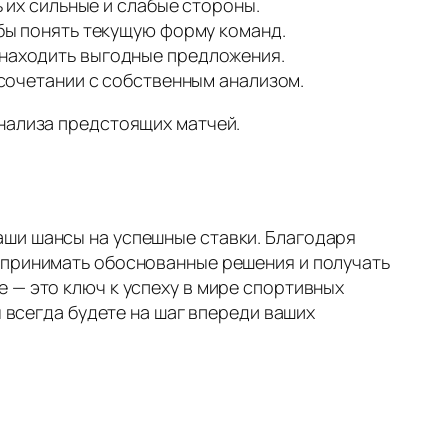
 их сильные и слабые стороны.
бы понять текущую форму команд.
находить выгодные предложения.
 сочетании с собственным анализом.
анализа предстоящих матчей.
аши шансы на успешные ставки. Благодаря
 принимать обоснованные решения и получать
 — это ключ к успеху в мире спортивных
ы всегда будете на шаг впереди ваших