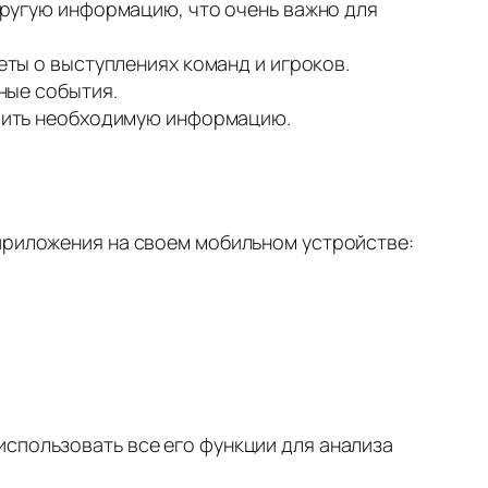
другую информацию, что очень важно для
ты о выступлениях команд и игроков.
ные события.
одить необходимую информацию.
 приложения на своем мобильном устройстве:
использовать все его функции для анализа