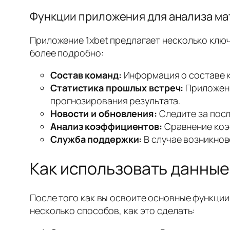
Функции приложения для анализа ма
Приложение 1xbet предлагает несколько клю
более подробно:
Состав команд:
Информация о составе ко
Статистика прошлых встреч:
Приложени
прогнозирования результата.
Новости и обновления:
Следите за посл
Анализ коэффициентов:
Сравнение коэ
Служба поддержки:
В случае возникнов
Как использовать данные
После того как вы освоите основные функции
несколько способов, как это сделать: