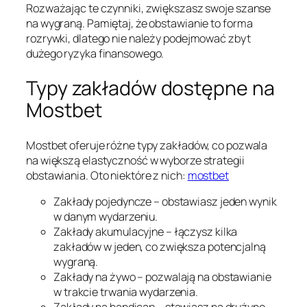
Rozważając te czynniki, zwiększasz swoje szanse
na wygraną. Pamiętaj, że obstawianie to forma
rozrywki, dlatego nie należy podejmować zbyt
dużego ryzyka finansowego.
Typy zakładów dostępne na
Mostbet
Mostbet oferuje różne typy zakładów, co pozwala
na większą elastyczność w wyborze strategii
obstawiania. Oto niektóre z nich:
mostbet
Zakłady pojedyncze – obstawiasz jeden wynik
w danym wydarzeniu.
Zakłady akumulacyjne – łączysz kilka
zakładów w jeden, co zwiększa potencjalną
wygraną.
Zakłady na żywo – pozwalają na obstawianie
w trakcie trwania wydarzenia.