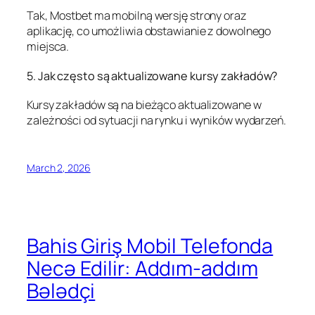
Tak, Mostbet ma mobilną wersję strony oraz
aplikację, co umożliwia obstawianie z dowolnego
miejsca.
5. Jak często są aktualizowane kursy zakładów?
Kursy zakładów są na bieżąco aktualizowane w
zależności od sytuacji na rynku i wyników wydarzeń.
March 2, 2026
Bahis Giriş Mobil Telefonda
Necə Edilir: Addım-addım
Bələdçi