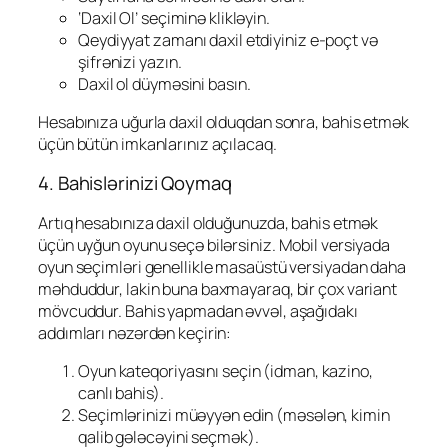
‘Daxil Ol’ seçiminə klikləyin.
Qeydiyyat zamanı daxil etdiyiniz e-poçt və
şifrənizi yazın.
Daxil ol düyməsini basın.
Hesabınıza uğurla daxil olduqdan sonra, bahis etmək
üçün bütün imkanlarınız açılacaq.
4. Bahislərinizi Qoymaq
Artıq hesabınıza daxil olduğunuzda, bahis etmək
üçün uyğun oyunu seçə bilərsiniz. Mobil versiyada
oyun seçimləri genellikle masaüstü versiyadan daha
məhduddur, lakin buna baxmayaraq, bir çox variant
mövcuddur. Bahis yapmadan əvvəl, aşağıdakı
addımları nəzərdən keçirin:
Oyun kateqoriyasını seçin (idman, kazino,
canlı bahis).
Seçimlərinizi müəyyən edin (məsələn, kimin
qalib gələcəyini seçmək).