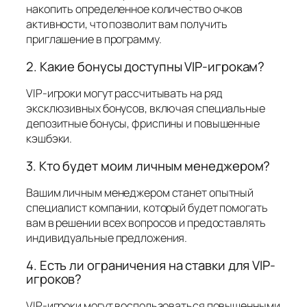
накопить определенное количество очков
активности, что позволит вам получить
приглашение в программу.
2. Какие бонусы доступны VIP-игрокам?
VIP-игроки могут рассчитывать на ряд
эксклюзивных бонусов, включая специальные
депозитные бонусы, фриспины и повышенные
кэшбэки.
3. Кто будет моим личным менеджером?
Вашим личным менеджером станет опытный
специалист компании, который будет помогать
вам в решении всех вопросов и предоставлять
индивидуальные предложения.
4. Есть ли ограничения на ставки для VIP-
игроков?
VIP-игроки могут воспользоваться повышенными