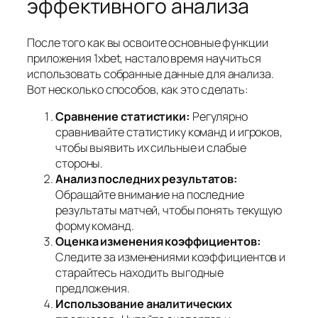
эффективного анализа
После того как вы освоите основные функции
приложения 1xbet, настало время научиться
использовать собранные данные для анализа.
Вот несколько способов, как это сделать:
Сравнение статистики:
Регулярно
сравнивайте статистику команд и игроков,
чтобы выявить их сильные и слабые
стороны.
Анализ последних результатов:
Обращайте внимание на последние
результаты матчей, чтобы понять текущую
форму команд.
Оценка изменения коэффициентов:
Следите за изменениями коэффициентов и
старайтесь находить выгодные
предложения.
Использование аналитических