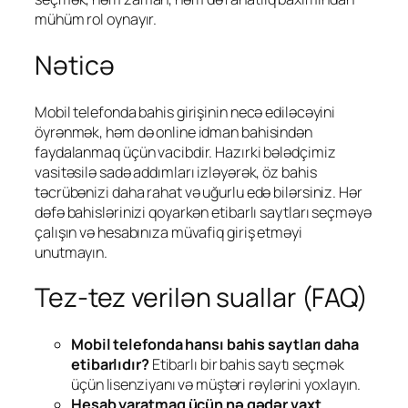
mühüm rol oynayır.
Nəticə
Mobil telefonda bahis girişinin necə ediləcəyini
öyrənmək, həm də online idman bahisindən
faydalanmaq üçün vacibdir. Hazırki bələdçimiz
vasitəsilə sadə addımları izləyərək, öz bahis
təcrübənizi daha rahat və uğurlu edə bilərsiniz. Hər
dəfə bahislərinizi qoyarkən etibarlı saytları seçməyə
çalışın və hesabınıza müvafiq giriş etməyi
unutmayın.
Tez-tez verilən suallar (FAQ)
Mobil telefonda hansı bahis saytları daha
etibarlıdır?
Etibarlı bir bahis saytı seçmək
üçün lisenziyanı və müştəri rəylərini yoxlayın.
Hesab yaratmaq üçün nə qədər vaxt