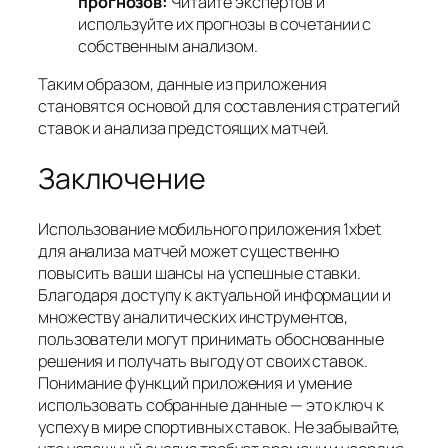
прогнозов:
Читайте экспертов и
используйте их прогнозы в сочетании с
собственным анализом.
Таким образом, данные из приложения
становятся основой для составления стратегий
ставок и анализа предстоящих матчей.
Заключение
Использование мобильного приложения 1xbet
для анализа матчей может существенно
повысить ваши шансы на успешные ставки.
Благодаря доступу к актуальной информации и
множеству аналитических инструментов,
пользователи могут принимать обоснованные
решения и получать выгоду от своих ставок.
Понимание функций приложения и умение
использовать собранные данные — это ключ к
успеху в мире спортивных ставок. Не забывайте,