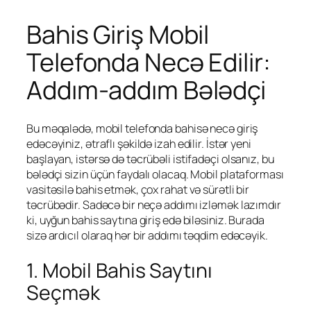
Bahis Giriş Mobil
Telefonda Necə Edilir:
Addım-addım Bələdçi
Bu məqalədə, mobil telefonda bahisə necə giriş
edəcəyiniz, ətraflı şəkildə izah edilir. İstər yeni
başlayan, istərsə də təcrübəli istifadəçi olsanız, bu
bələdçi sizin üçün faydalı olacaq. Mobil plataforması
vasitəsilə bahis etmək, çox rahat və sürətli bir
təcrübədir. Sadəcə bir neçə addımı izləmək lazımdır
ki, uyğun bahis saytına giriş edə biləsiniz. Burada
sizə ardıcıl olaraq hər bir addımı təqdim edəcəyik.
1. Mobil Bahis Saytını
Seçmək