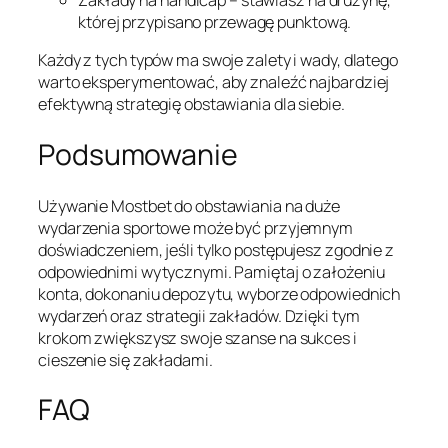
Zakłady na handicap – stawiasz na drużynę,
której przypisano przewagę punktową.
Każdy z tych typów ma swoje zalety i wady, dlatego
warto eksperymentować, aby znaleźć najbardziej
efektywną strategię obstawiania dla siebie.
Podsumowanie
Używanie Mostbet do obstawiania na duże
wydarzenia sportowe może być przyjemnym
doświadczeniem, jeśli tylko postępujesz zgodnie z
odpowiednimi wytycznymi. Pamiętaj o założeniu
konta, dokonaniu depozytu, wyborze odpowiednich
wydarzeń oraz strategii zakładów. Dzięki tym
krokom zwiększysz swoje szanse na sukces i
cieszenie się zakładami.
FAQ