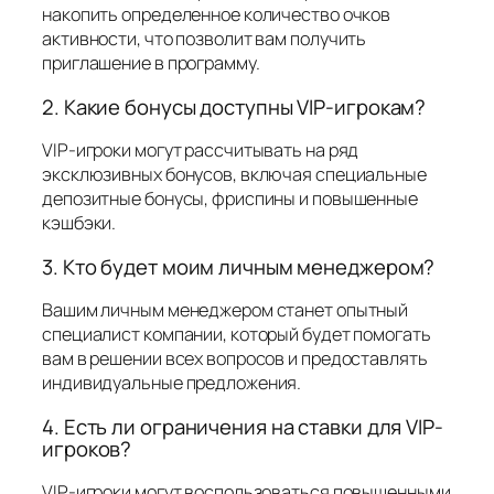
накопить определенное количество очков
активности, что позволит вам получить
приглашение в программу.
2. Какие бонусы доступны VIP-игрокам?
VIP-игроки могут рассчитывать на ряд
эксклюзивных бонусов, включая специальные
депозитные бонусы, фриспины и повышенные
кэшбэки.
3. Кто будет моим личным менеджером?
Вашим личным менеджером станет опытный
специалист компании, который будет помогать
вам в решении всех вопросов и предоставлять
индивидуальные предложения.
4. Есть ли ограничения на ставки для VIP-
игроков?
VIP-игроки могут воспользоваться повышенными