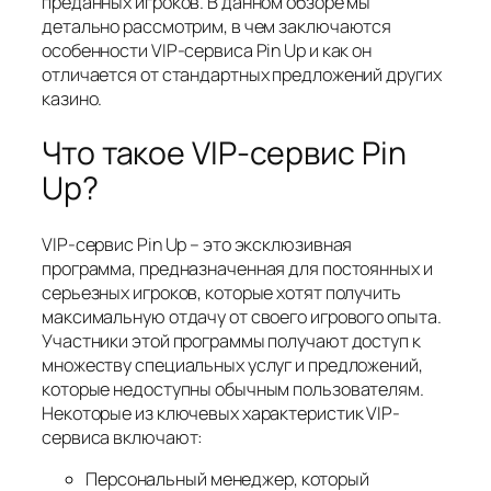
преданных игроков. В данном обзоре мы
детально рассмотрим, в чем заключаются
особенности VIP-сервиса Pin Up и как он
отличается от стандартных предложений других
казино.
Что такое VIP-сервис Pin
Up?
VIP-сервис Pin Up – это эксклюзивная
программа, предназначенная для постоянных и
серьезных игроков, которые хотят получить
максимальную отдачу от своего игрового опыта.
Участники этой программы получают доступ к
множеству специальных услуг и предложений,
которые недоступны обычным пользователям.
Некоторые из ключевых характеристик VIP-
сервиса включают:
Персональный менеджер, который