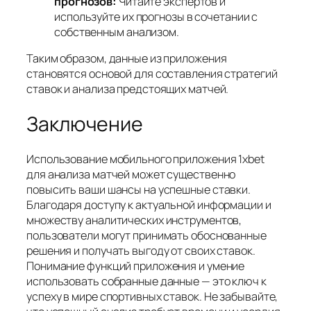
прогнозов:
Читайте экспертов и
используйте их прогнозы в сочетании с
собственным анализом.
Таким образом, данные из приложения
становятся основой для составления стратегий
ставок и анализа предстоящих матчей.
Заключение
Использование мобильного приложения 1xbet
для анализа матчей может существенно
повысить ваши шансы на успешные ставки.
Благодаря доступу к актуальной информации и
множеству аналитических инструментов,
пользователи могут принимать обоснованные
решения и получать выгоду от своих ставок.
Понимание функций приложения и умение
использовать собранные данные — это ключ к
успеху в мире спортивных ставок. Не забывайте,