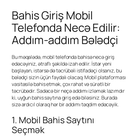
Bahis Giriş Mobil
Telefonda Necə Edilir:
Addım-addım Bələdçi
Bu məqalədə, mobil telefonda bahisə necə giriş
edəcəyiniz, ətraflı şəkildə izah edilir. İstər yeni
başlayan, istərsə də təcrübəli istifadəçi olsanız, bu
bələdçi sizin üçün faydalı olacaq. Mobil plataforması
vasitəsilə bahis etmək, çox rahat və sürətli bir
təcrübədir. Sadəcə bir neçə addımı izləmək lazımdır
ki, uyğun bahis saytına giriş edə biləsiniz. Burada
sizə ardıcıl olaraq hər bir addımı təqdim edəcəyik.
1. Mobil Bahis Saytını
Seçmək