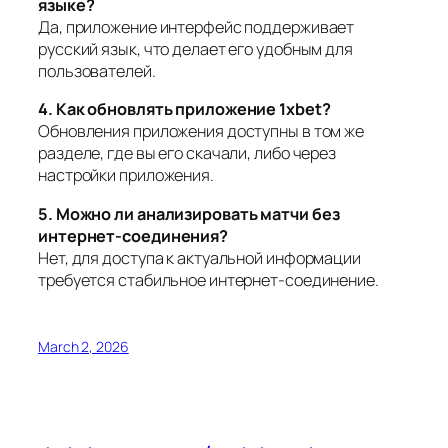
языке?
Да, приложение интерфейс поддерживает
русский язык, что делает его удобным для
пользователей.
4. Как обновлять приложение 1xbet?
Обновления приложения доступны в том же
разделе, где вы его скачали, либо через
настройки приложения.
5. Можно ли анализировать матчи без
интернет-соединения?
Нет, для доступа к актуальной информации
требуется стабильное интернет-соединение.
March 2, 2026