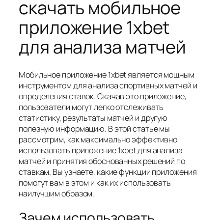
скачать мобильное
приложение 1xbet
для анализа матчей
Мобильное приложение 1xbet является мощным
инструментом для анализа спортивных матчей и
определения ставок. Скачав это приложение,
пользователи могут легко отслеживать
статистику, результаты матчей и другую
полезную информацию. В этой статье мы
рассмотрим, как максимально эффективно
использовать приложение 1xbet для анализа
матчей и принятия обоснованных решений по
ставкам. Вы узнаете, какие функции приложения
помогут вам в этом и как их использовать
наилучшим образом.
Зачем использовать