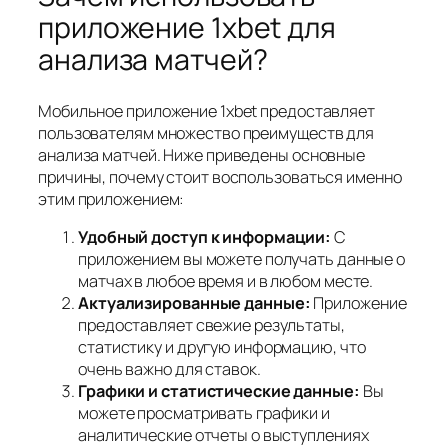
приложение 1xbet для
анализа матчей?
Мобильное приложение 1xbet предоставляет
пользователям множество преимуществ для
анализа матчей. Ниже приведены основные
причины, почему стоит воспользоваться именно
этим приложением:
Удобный доступ к информации:
С
приложением вы можете получать данные о
матчах в любое время и в любом месте.
Актуализированные данные:
Приложение
предоставляет свежие результаты,
статистику и другую информацию, что
очень важно для ставок.
Графики и статистические данные:
Вы
можете просматривать графики и
аналитические отчеты о выступлениях