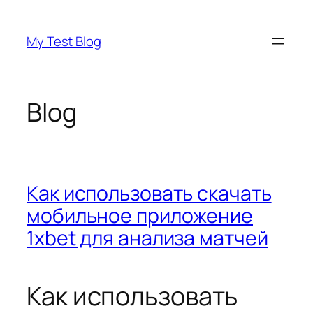
Skip
to
My Test Blog
content
Blog
Как использовать скачать
мобильное приложение
1xbet для анализа матчей
Как использовать