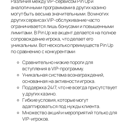
Различия между VIP-сервисом Pin Up и
аналогичными программами в других казино
могут быть весьма значительными. Во многих
других сервисах VIP-обслуживание часто
ограничивается лишь бонусами и повышенными
лимитами. В Pin Up же акцент делается на полное
сопровождение игрока, что делает его
уникальным. Вот несколько преимуществ Pin Up
по сравнению с конкурентами:
Сравнительно низкие пороги для
вступления в VIP-программу.
Уникальная система вознаграждений,
основанная на активности игрока.
Поддержка 24/7, что не всегда присутствует
у других казино.
Гибкие условия, которые могут
адаптироваться под нужды клиента.
Множество акций и мероприятий только для
VIP-игроков.