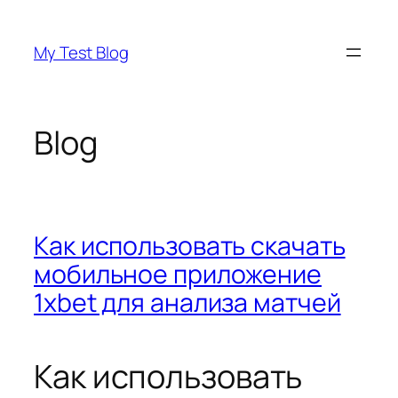
Skip
to
My Test Blog
content
Blog
Как использовать скачать
мобильное приложение
1xbet для анализа матчей
Как использовать