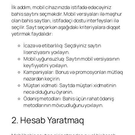
İlk addım, mobil cihazınızda istifadə edəcəyiniz
bahis saytını seçməkdir. Mobil versiyaları ilə məşhur
olan bahis saytları, istifadəçi dostu interfeysləri ilə
seçilir. Sayt seçərkən aşağıdakı kriteriyalara diqqət
yetirmək faydalıdır:
İcazə və etibarlılıq: Seçdiyiniz saytın
lisenziyasını yoxlayın.
Mobil uyğunsuzluq: Saytın mobil versiyasının
keyfiyyətini yoxlayın.
Kampaniyalar: Bonus və promosyonları mütləq
nəzərdən keçirin.
Müştəri xidməti: Saytda müştəri xidmətinin
necə olduğunu öyrənin.
Ödəniş metodları: Bahis üçün rahat ödəniş
metodlarının mövcudluğunu yoxlayın.
2. Hesab Yaratmaq