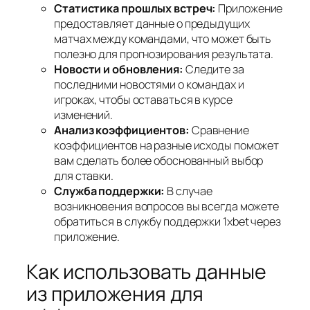
Статистика прошлых встреч:
Приложение
предоставляет данные о предыдущих
матчах между командами, что может быть
полезно для прогнозирования результата.
Новости и обновления:
Следите за
последними новостями о командах и
игроках, чтобы оставаться в курсе
изменений.
Анализ коэффициентов:
Сравнение
коэффициентов на разные исходы поможет
вам сделать более обоснованный выбор
для ставки.
Служба поддержки:
В случае
возникновения вопросов вы всегда можете
обратиться в службу поддержки 1xbet через
приложение.
Как использовать данные
из приложения для