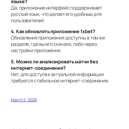
языке?
Да, приложение интерфейс поддерживает
русский язык, что делает его удобным для
пользователей.
4. Как обновлять приложение 1xbet?
Обновления приложения доступны в том же
разделе, где вы его скачали, либо через
настройки приложения.
5. Можно ли анализировать матчи без
интернет-соединения?
Нет, для доступа к актуальной информации
требуется стабильное интернет-соединение.
March 2, 2026