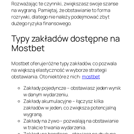
Rozważając te czynniki, zwiększasz swoje szanse
na wygraną. Pamiętaj, że obstawianie to forma
rozrywki, dlatego nie należy podejmować zbyt
dużego ryzyka finansowego.
Typy zakładów dostępne na
Mostbet
Mostbet oferuje różne typy zakładów, co pozwala
na większą elastyczność w wyborze strategii
obstawiania. Oto niektóre z nich:
mostbet
Zakłady pojedyncze – obstawiasz jeden wynik
w danym wydarzeniu.
Zakłady akumulacyjne – łączysz kilka
zakładów w jeden, co zwiększa potencjalną
wygraną.
Zakłady na żywo – pozwalają na obstawianie
w trakcie trwania wydarzenia.