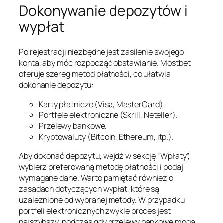
Dokonywanie depozytów i
wypłat
Po rejestracji niezbędne jest zasilenie swojego
konta, aby móc rozpocząć obstawianie. Mostbet
oferuje szereg metod płatności, co ułatwia
dokonanie depozytu:
Karty płatnicze (Visa, MasterCard).
Portfele elektroniczne (Skrill, Neteller).
Przelewy bankowe.
Kryptowaluty (Bitcoin, Ethereum, itp.).
Aby dokonać depozytu, wejdź w sekcję “Wpłaty”,
wybierz preferowaną metodę płatności i podaj
wymagane dane. Warto pamiętać również o
zasadach dotyczących wypłat, które są
uzależnione od wybranej metody. W przypadku
portfeli elektronicznych zwykle proces jest
najszybszy, podczas gdy przelewy bankowe mogą