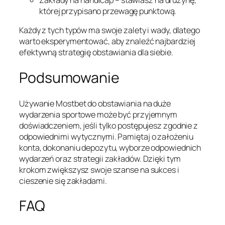
Zakłady na handicap – stawiasz na drużynę,
której przypisano przewagę punktową.
Każdy z tych typów ma swoje zalety i wady, dlatego
warto eksperymentować, aby znaleźć najbardziej
efektywną strategię obstawiania dla siebie.
Podsumowanie
Używanie Mostbet do obstawiania na duże
wydarzenia sportowe może być przyjemnym
doświadczeniem, jeśli tylko postępujesz zgodnie z
odpowiednimi wytycznymi. Pamiętaj o założeniu
konta, dokonaniu depozytu, wyborze odpowiednich
wydarzeń oraz strategii zakładów. Dzięki tym
krokom zwiększysz swoje szanse na sukces i
cieszenie się zakładami.
FAQ