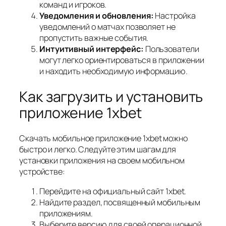
команд и игроков.
Уведомления и обновления:
Настройка
уведомлений о матчах позволяет не
пропустить важные события.
Интуитивный интерфейс:
Пользователи
могут легко ориентироваться в приложении
и находить необходимую информацию.
Как загрузить и установить
приложение 1xbet
Скачать мобильное приложение 1xbet можно
быстро и легко. Следуйте этим шагам для
установки приложения на своем мобильном
устройстве:
Перейдите на официальный сайт 1xbet.
Найдите раздел, посвященный мобильным
приложениям.
Выберите версию для своей операционной