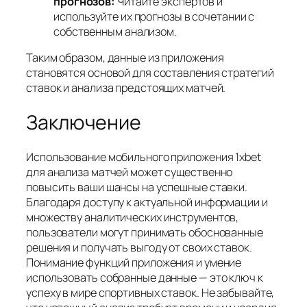
прогнозов:
Читайте экспертов и
используйте их прогнозы в сочетании с
собственным анализом.
Таким образом, данные из приложения
становятся основой для составления стратегий
ставок и анализа предстоящих матчей.
Заключение
Использование мобильного приложения 1xbet
для анализа матчей может существенно
повысить ваши шансы на успешные ставки.
Благодаря доступу к актуальной информации и
множеству аналитических инструментов,
пользователи могут принимать обоснованные
решения и получать выгоду от своих ставок.
Понимание функций приложения и умение
использовать собранные данные — это ключ к
успеху в мире спортивных ставок. Не забывайте,