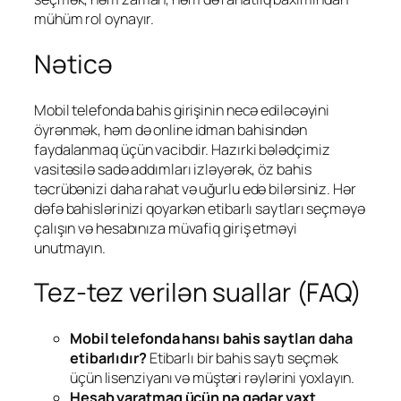
mühüm rol oynayır.
Nəticə
Mobil telefonda bahis girişinin necə ediləcəyini
öyrənmək, həm də online idman bahisindən
faydalanmaq üçün vacibdir. Hazırki bələdçimiz
vasitəsilə sadə addımları izləyərək, öz bahis
təcrübənizi daha rahat və uğurlu edə bilərsiniz. Hər
dəfə bahislərinizi qoyarkən etibarlı saytları seçməyə
çalışın və hesabınıza müvafiq giriş etməyi
unutmayın.
Tez-tez verilən suallar (FAQ)
Mobil telefonda hansı bahis saytları daha
etibarlıdır?
Etibarlı bir bahis saytı seçmək
üçün lisenziyanı və müştəri rəylərini yoxlayın.
Hesab yaratmaq üçün nə qədər vaxt