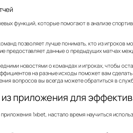
тчей
чевых функций, которые помогают в анализе спортив
манд позволяет лучше понимать, кто из игроков мож
е предоставляет данные о предыдущих матчах межд
едними новостями о командах и игроках, чтобы оста
ффициентов на разные исходы поможет вам сделать 
ения вопросов вы всегда можете обратиться в служб
 из приложения для эффектив
 приложения 1xbet, настало время научиться исполь