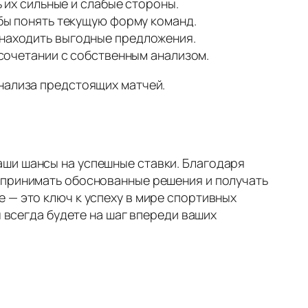
 их сильные и слабые стороны.
бы понять текущую форму команд.
находить выгодные предложения.
 сочетании с собственным анализом.
анализа предстоящих матчей.
аши шансы на успешные ставки. Благодаря
 принимать обоснованные решения и получать
 — это ключ к успеху в мире спортивных
ы всегда будете на шаг впереди ваших