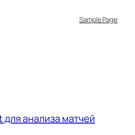
Sample Page
t для анализа матчей