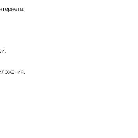
нтернета.
ей.
иложения.