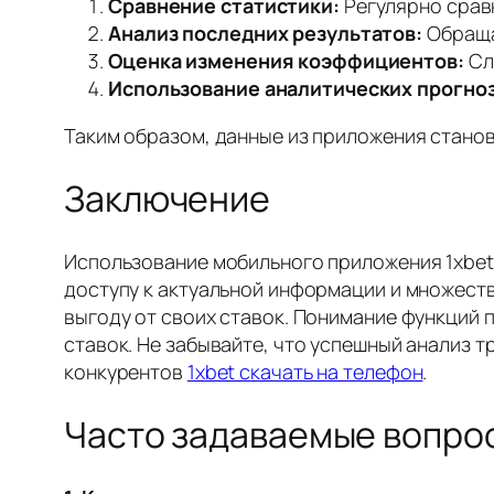
Сравнение статистики:
Регулярно сравн
Анализ последних результатов:
Обраща
Оценка изменения коэффициентов:
Сл
Использование аналитических прогноз
Таким образом, данные из приложения станов
Заключение
Использование мобильного приложения 1xbet
доступу к актуальной информации и множест
выгоду от своих ставок. Понимание функций 
ставок. Не забывайте, что успешный анализ т
конкурентов
1xbet скачать на телефон
.
Часто задаваемые вопро