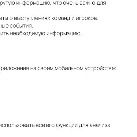
другую информацию, что очень важно для
ты о выступлениях команд и игроков.
ные события.
одить необходимую информацию.
 приложения на своем мобильном устройстве:
использовать все его функции для анализа