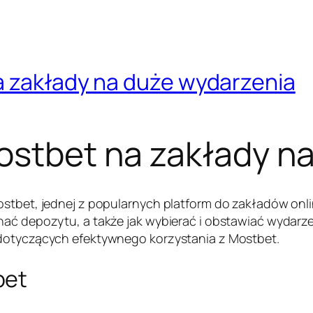
a zakłady na duże wydarzenia
Mostbet na zakłady n
ostbet, jednej z popularnych platform do zakładów onl
nać depozytu, a także jak wybierać i obstawiać wydarz
 dotyczących efektywnego korzystania z Mostbet.
bet