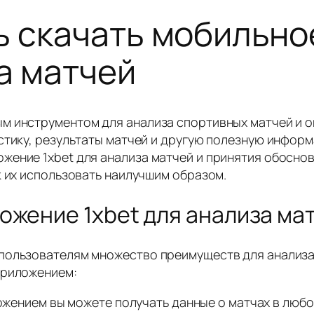
ь скачать мобильн
а матчей
м инструментом для анализа спортивных матчей и о
стику, результаты матчей и другую полезную информ
ение 1xbet для анализа матчей и принятия обоснова
к их использовать наилучшим образом.
ожение 1xbet для анализа ма
пользователям множество преимуществ для анализа
приложением:
жением вы можете получать данные о матчах в любое