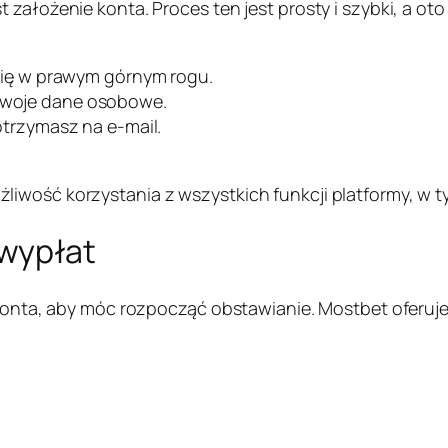
założenie konta. Proces ten jest prosty i szybki, a oto 
y się w prawym górnym rogu.
 swoje dane osobowe.
 otrzymasz na e-mail.
liwość korzystania z wszystkich funkcji platformy, w 
wypłat
o konta, aby móc rozpocząć obstawianie. Mostbet oferu