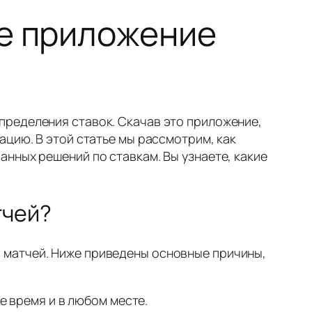
ое приложение
пределения ставок. Скачав это приложение,
ацию. В этой статье мы рассмотрим, как
нных решений по ставкам. Вы узнаете, какие
тчей?
 матчей. Ниже приведены основные причины,
 время и в любом месте.