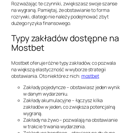
Rozważając te czynniki, zwiększasz swoje szanse
na wygraną. Pamiętaj, że obstawianie to forma
rozrywki, dlatego nie należy podejmować zbyt
dużego ryzyka finansowego.
Typy zakładów dostępne na
Mostbet
Mostbet oferuje różne typy zakładów, co pozwala
na większą elastyczność w wyborze strategii
obstawiania. Oto niektóre z nich:
mostbet
Zakłady pojedyncze – obstawiasz jeden wynik
w danym wydarzeniu.
Zakłady akumulacyjne – łączysz kilka
zakładów w jeden, co zwiększa potencjalną
wygraną.
Zakłady na żywo – pozwalają na obstawianie
w trakcie trwania wydarzenia.