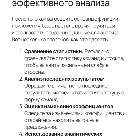
эффективного анализа
После того как вы освоите основные функции
приложения 1xbet, настало время научиться
использовать собранные данные для анализа.
Вот несколько способов, как это сделать:
Сравнение статистики:
Регулярно
сравнивайте статистику команд и игроков,
чтобы выявить их сильные и слабые
стороны.
Анализ последних результатов:
Обращайте внимание на последние
результаты матчей, чтобы понять текущую
форму команд.
Оценка изменения коэффициентов:
Следите за изменениями коэффициентов и
старайтесь находить выгодные
предложения.
Использование аналитических