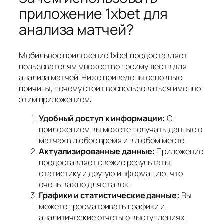
приложение 1xbet для
анализа матчей?
Мобильное приложение 1xbet предоставляет
пользователям множество преимуществ для
анализа матчей. Ниже приведены основные
причины, почему стоит воспользоваться именно
этим приложением:
Удобный доступ к информации:
С
приложением вы можете получать данные о
матчах в любое время и в любом месте.
Актуализированные данные:
Приложение
предоставляет свежие результаты,
статистику и другую информацию, что
очень важно для ставок.
Графики и статистические данные:
Вы
можете просматривать графики и
аналитические отчеты о выступлениях