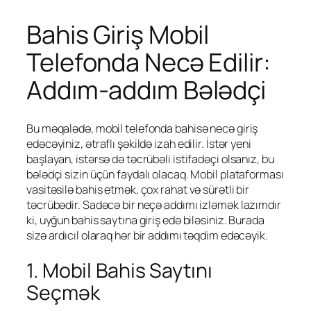
Bahis Giriş Mobil
Telefonda Necə Edilir:
Addım-addım Bələdçi
Bu məqalədə, mobil telefonda bahisə necə giriş
edəcəyiniz, ətraflı şəkildə izah edilir. İstər yeni
başlayan, istərsə də təcrübəli istifadəçi olsanız, bu
bələdçi sizin üçün faydalı olacaq. Mobil plataforması
vasitəsilə bahis etmək, çox rahat və sürətli bir
təcrübədir. Sadəcə bir neçə addımı izləmək lazımdır
ki, uyğun bahis saytına giriş edə biləsiniz. Burada
sizə ardıcıl olaraq hər bir addımı təqdim edəcəyik.
1. Mobil Bahis Saytını
Seçmək