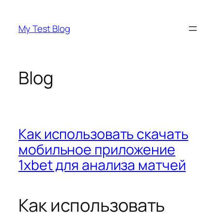
Skip
to
My Test Blog
content
Blog
Как использовать скачать
мобильное приложение
1xbet для анализа матчей
Как использовать