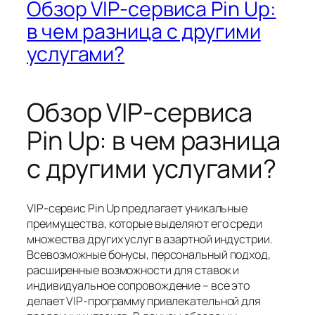
Обзор VIP-сервиса Pin Up:
в чем разница с другими
услугами?
Обзор VIP-сервиса
Pin Up: в чем разница
с другими услугами?
VIP-сервис Pin Up предлагает уникальные
преимущества, которые выделяют его среди
множества других услуг в азартной индустрии.
Всевозможные бонусы, персональный подход,
расширенные возможности для ставок и
индивидуальное сопровождение – все это
делает VIP-программу привлекательной для