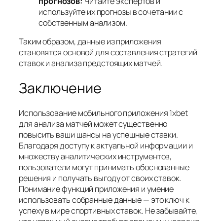
прогнозов:
Читайте экспертов и
используйте их прогнозы в сочетании с
собственным анализом.
Таким образом, данные из приложения
становятся основой для составления стратегий
ставок и анализа предстоящих матчей.
Заключение
Использование мобильного приложения 1xbet
для анализа матчей может существенно
повысить ваши шансы на успешные ставки.
Благодаря доступу к актуальной информации и
множеству аналитических инструментов,
пользователи могут принимать обоснованные
решения и получать выгоду от своих ставок.
Понимание функций приложения и умение
использовать собранные данные — это ключ к
успеху в мире спортивных ставок. Не забывайте,