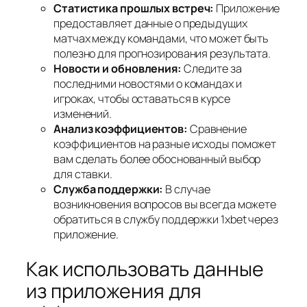
Статистика прошлых встреч:
Приложение
предоставляет данные о предыдущих
матчах между командами, что может быть
полезно для прогнозирования результата.
Новости и обновления:
Следите за
последними новостями о командах и
игроках, чтобы оставаться в курсе
изменений.
Анализ коэффициентов:
Сравнение
коэффициентов на разные исходы поможет
вам сделать более обоснованный выбор
для ставки.
Служба поддержки:
В случае
возникновения вопросов вы всегда можете
обратиться в службу поддержки 1xbet через
приложение.
Как использовать данные
из приложения для