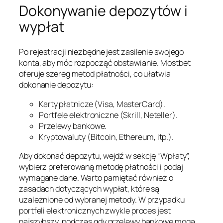
Dokonywanie depozytów i
wypłat
Po rejestracji niezbędne jest zasilenie swojego
konta, aby móc rozpocząć obstawianie. Mostbet
oferuje szereg metod płatności, co ułatwia
dokonanie depozytu:
Karty płatnicze (Visa, MasterCard).
Portfele elektroniczne (Skrill, Neteller).
Przelewy bankowe.
Kryptowaluty (Bitcoin, Ethereum, itp.).
Aby dokonać depozytu, wejdź w sekcję “Wpłaty”,
wybierz preferowaną metodę płatności i podaj
wymagane dane. Warto pamiętać również o
zasadach dotyczących wypłat, które są
uzależnione od wybranej metody. W przypadku
portfeli elektronicznych zwykle proces jest
najszybszy, podczas gdy przelewy bankowe mogą