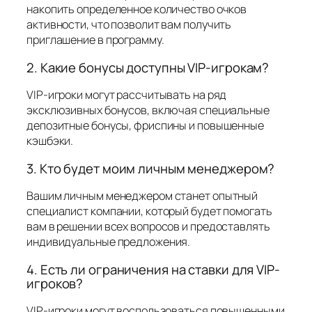
накопить определенное количество очков
активности, что позволит вам получить
приглашение в программу.
2. Какие бонусы доступны VIP-игрокам?
VIP-игроки могут рассчитывать на ряд
эксклюзивных бонусов, включая специальные
депозитные бонусы, фриспины и повышенные
кэшбэки.
3. Кто будет моим личным менеджером?
Вашим личным менеджером станет опытный
специалист компании, который будет помогать
вам в решении всех вопросов и предоставлять
индивидуальные предложения.
4. Есть ли ограничения на ставки для VIP-
игроков?
VIP-игроки могут воспользоваться повышенными