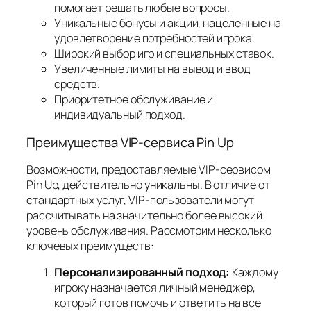
помогает решать любые вопросы.
Уникальные бонусы и акции, нацеленные на
удовлетворение потребностей игрока.
Широкий выбор игр и специальных ставок.
Увеличенные лимиты на вывод и ввод
средств.
Приоритетное обслуживание и
индивидуальный подход.
Преимущества VIP-сервиса Pin Up
Возможности, предоставляемые VIP-сервисом
Pin Up, действительно уникальны. В отличие от
стандартных услуг, VIP-пользователи могут
рассчитывать на значительно более высокий
уровень обслуживания. Рассмотрим несколько
ключевых преимуществ:
Персонализированный подход:
Каждому
игроку назначается личный менеджер,
который готов помочь и ответить на все