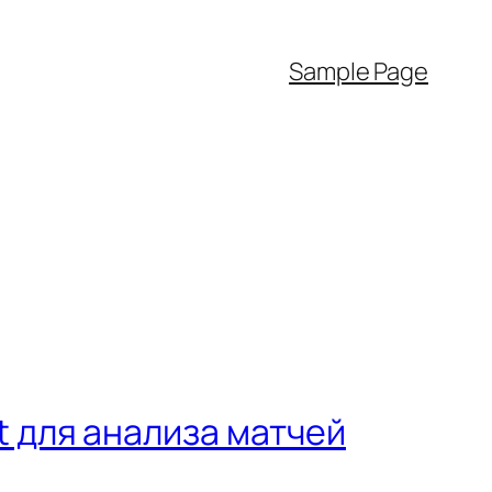
Sample Page
t для анализа матчей