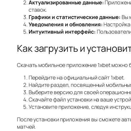
Актуализированные данные:
Приложени
ставок.
Графики и статистические данные:
Вы 
Уведомления и обновления:
Настройка 
Интуитивный интерфейс:
Пользователи
Как загрузить и установи
Скачать мобильное приложение 1xbet можно б
Перейдите на официальный сайт 1xbet.
Найдите раздел, посвященный мобильны
Выберите версию для своей операционной
Скачайте файл установки на ваше устрой
Установите приложение, следуя инструкц
После установки приложения вы сможете авто
матчей.