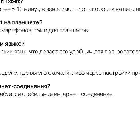
я 1xbet?
лее 5-10 минут, в зависимости от скорости вашего и
et на планшете?
смартфонов, так и для планшетов.
ом языке?
кий язык, что делает его удобным для пользовател
зделе, где вы его скачали, либо через настройки пр
ернет-соединения?
ребуется стабильное интернет-соединение.