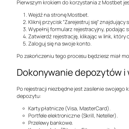
Pierwszym krokiem do korzystania z Mostbet jest 
Wejdź na stronę Mostbet.
Kliknij przycisk “Zarejestruj się” znajdując
Wypełnij formularz rejestracyjny, podając
Zatwierdź rejestrację, klikając w link, który
Zaloguj się na swoje konto.
Po zakończeniu tego procesu będziesz miał moż
Dokonywanie depozytów i 
Po rejestracji niezbędne jest zasilenie swojeg
depozytu:
Karty płatnicze (Visa, MasterCard).
Portfele elektroniczne (Skrill, Neteller).
Przelewy bankowe.