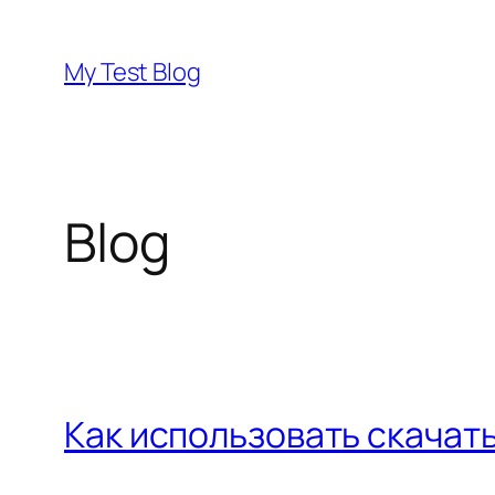
Skip
to
My Test Blog
content
Blog
Как использовать скачат