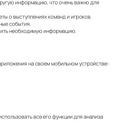
другую информацию, что очень важно для
ты о выступлениях команд и игроков.
ные события.
одить необходимую информацию.
 приложения на своем мобильном устройстве:
использовать все его функции для анализа