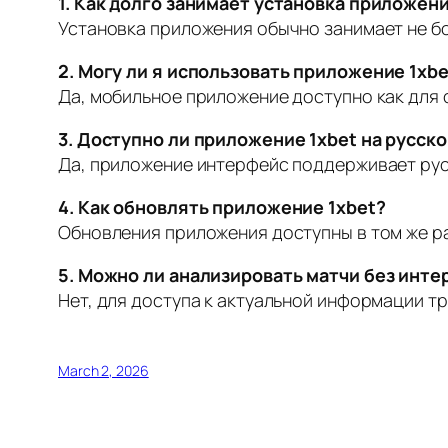
1. Как долго занимает установка приложени
Установка приложения обычно занимает не бо
2. Могу ли я использовать приложение 1xb
Да, мобильное приложение доступно как для 
3. Доступно ли приложение 1xbet на русск
Да, приложение интерфейс поддерживает русс
4. Как обновлять приложение 1xbet?
Обновления приложения доступны в том же ра
5. Можно ли анализировать матчи без инт
Нет, для доступа к актуальной информации т
March 2, 2026