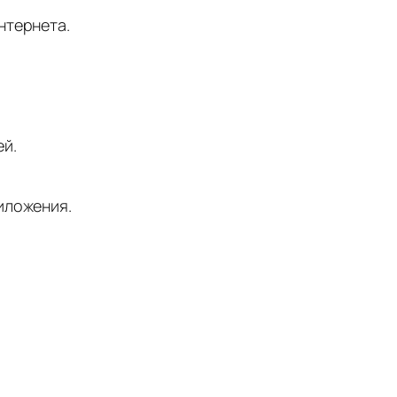
нтернета.
ей.
иложения.