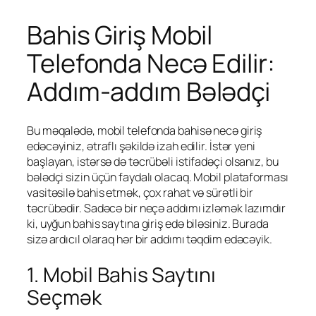
Bahis Giriş Mobil
Telefonda Necə Edilir:
Addım-addım Bələdçi
Bu məqalədə, mobil telefonda bahisə necə giriş
edəcəyiniz, ətraflı şəkildə izah edilir. İstər yeni
başlayan, istərsə də təcrübəli istifadəçi olsanız, bu
bələdçi sizin üçün faydalı olacaq. Mobil plataforması
vasitəsilə bahis etmək, çox rahat və sürətli bir
təcrübədir. Sadəcə bir neçə addımı izləmək lazımdır
ki, uyğun bahis saytına giriş edə biləsiniz. Burada
sizə ardıcıl olaraq hər bir addımı təqdim edəcəyik.
1. Mobil Bahis Saytını
Seçmək