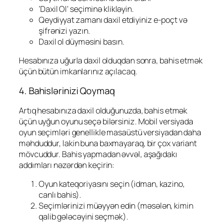
‘Daxil Ol’ seçiminə klikləyin.
Qeydiyyat zamanı daxil etdiyiniz e-poçt və
şifrənizi yazın.
Daxil ol düyməsini basın.
Hesabınıza uğurla daxil olduqdan sonra, bahis etmək
üçün bütün imkanlarınız açılacaq.
4. Bahislərinizi Qoymaq
Artıq hesabınıza daxil olduğunuzda, bahis etmək
üçün uyğun oyunu seçə bilərsiniz. Mobil versiyada
oyun seçimləri genellikle masaüstü versiyadan daha
məhduddur, lakin buna baxmayaraq, bir çox variant
mövcuddur. Bahis yapmadan əvvəl, aşağıdakı
addımları nəzərdən keçirin:
Oyun kateqoriyasını seçin (idman, kazino,
canlı bahis).
Seçimlərinizi müəyyən edin (məsələn, kimin
qalib gələcəyini seçmək).