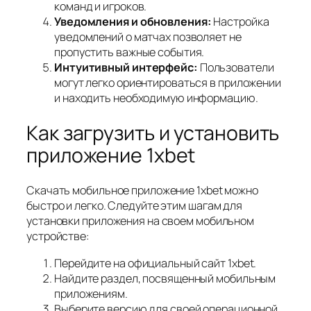
команд и игроков.
Уведомления и обновления:
Настройка
уведомлений о матчах позволяет не
пропустить важные события.
Интуитивный интерфейс:
Пользователи
могут легко ориентироваться в приложении
и находить необходимую информацию.
Как загрузить и установить
приложение 1xbet
Скачать мобильное приложение 1xbet можно
быстро и легко. Следуйте этим шагам для
установки приложения на своем мобильном
устройстве:
Перейдите на официальный сайт 1xbet.
Найдите раздел, посвященный мобильным
приложениям.
Выберите версию для своей операционной