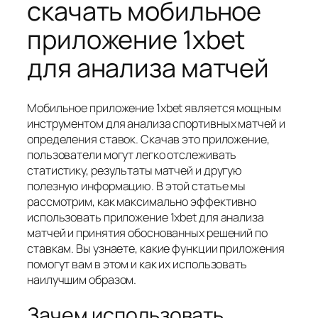
скачать мобильное
приложение 1xbet
для анализа матчей
Мобильное приложение 1xbet является мощным
инструментом для анализа спортивных матчей и
определения ставок. Скачав это приложение,
пользователи могут легко отслеживать
статистику, результаты матчей и другую
полезную информацию. В этой статье мы
рассмотрим, как максимально эффективно
использовать приложение 1xbet для анализа
матчей и принятия обоснованных решений по
ставкам. Вы узнаете, какие функции приложения
помогут вам в этом и как их использовать
наилучшим образом.
Зачем использовать