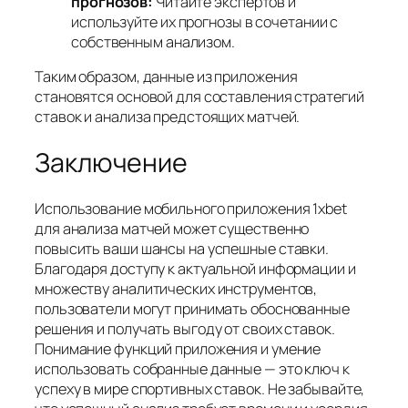
прогнозов:
Читайте экспертов и
используйте их прогнозы в сочетании с
собственным анализом.
Таким образом, данные из приложения
становятся основой для составления стратегий
ставок и анализа предстоящих матчей.
Заключение
Использование мобильного приложения 1xbet
для анализа матчей может существенно
повысить ваши шансы на успешные ставки.
Благодаря доступу к актуальной информации и
множеству аналитических инструментов,
пользователи могут принимать обоснованные
решения и получать выгоду от своих ставок.
Понимание функций приложения и умение
использовать собранные данные — это ключ к
успеху в мире спортивных ставок. Не забывайте,