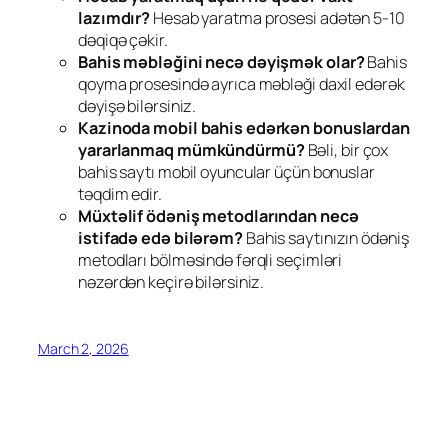
lazımdır?
Hesab yaratma prosesi adətən 5-10
dəqiqə çəkir.
Bahis məbləğini necə dəyişmək olar?
Bahis
qoyma prosesində ayrıca məbləği daxil edərək
dəyişə bilərsiniz.
Kazinoda mobil bahis edərkən bonuslardan
yararlanmaq mümkündürmü?
Bəli, bir çox
bahis saytı mobil oyuncular üçün bonuslar
təqdim edir.
Müxtəlif ödəniş metodlarından necə
istifadə edə bilərəm?
Bahis saytınızın ödəniş
metodları bölməsində fərqli seçimləri
nəzərdən keçirə bilərsiniz.
March 2, 2026