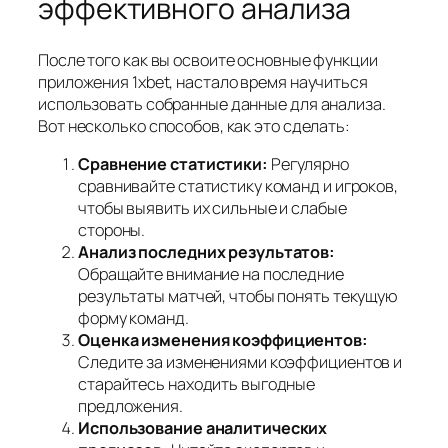
эффективного анализа
После того как вы освоите основные функции
приложения 1xbet, настало время научиться
использовать собранные данные для анализа.
Вот несколько способов, как это сделать:
Сравнение статистики:
Регулярно
сравнивайте статистику команд и игроков,
чтобы выявить их сильные и слабые
стороны.
Анализ последних результатов:
Обращайте внимание на последние
результаты матчей, чтобы понять текущую
форму команд.
Оценка изменения коэффициентов:
Следите за изменениями коэффициентов и
старайтесь находить выгодные
предложения.
Использование аналитических