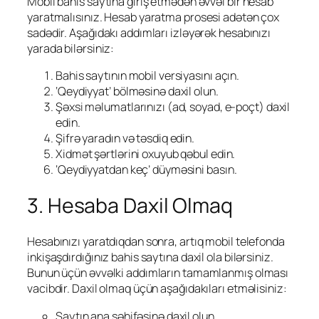
Mobil bahis saytına giriş etmədən əvvəl bir hesab
yaratmalısınız. Hesab yaratma prosesi adətən çox
sadədir. Aşağıdakı addımları izləyərək hesabınızı
yarada bilərsiniz:
Bahis saytının mobil versiyasını açın.
‘Qeydiyyat’ bölməsinə daxil olun.
Şəxsi məlumatlarınızı (ad, soyad, e-poçt) daxil
edin.
Şifrə yaradın və təsdiq edin.
Xidmət şərtlərini oxuyub qəbul edin.
‘Qeydiyyatdan keç’ düyməsini basın.
3. Hesaba Daxil Olmaq
Hesabınızı yaratdıqdan sonra, artıq mobil telefonda
inkişaşdırdığınız bahis saytına daxil ola bilərsiniz.
Bunun üçün əvvəlki addımların tamamlanmış olması
vacibdir. Daxil olmaq üçün aşağıdakıları etməlisiniz:
Saytın ana səhifəsinə daxil olun.