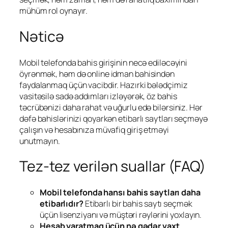
mühüm rol oynayır.
Nəticə
Mobil telefonda bahis girişinin necə ediləcəyini
öyrənmək, həm də online idman bahisindən
faydalanmaq üçün vacibdir. Hazırki bələdçimiz
vasitəsilə sadə addımları izləyərək, öz bahis
təcrübənizi daha rahat və uğurlu edə bilərsiniz. Hər
dəfə bahislərinizi qoyarkən etibarlı saytları seçməyə
çalışın və hesabınıza müvafiq giriş etməyi
unutmayın.
Tez-tez verilən suallar (FAQ)
Mobil telefonda hansı bahis saytları daha
etibarlıdır?
Etibarlı bir bahis saytı seçmək
üçün lisenziyanı və müştəri rəylərini yoxlayın.
Hesab yaratmaq üçün nə qədər vaxt