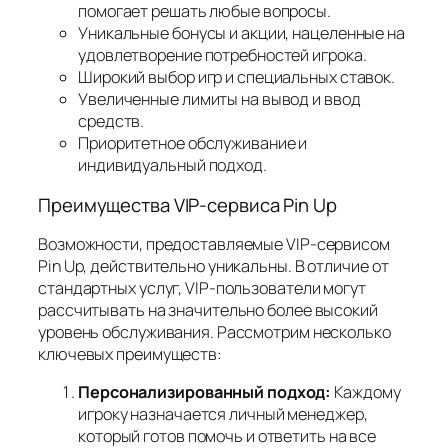
помогает решать любые вопросы.
Уникальные бонусы и акции, нацеленные на
удовлетворение потребностей игрока.
Широкий выбор игр и специальных ставок.
Увеличенные лимиты на вывод и ввод
средств.
Приоритетное обслуживание и
индивидуальный подход.
Преимущества VIP-сервиса Pin Up
Возможности, предоставляемые VIP-сервисом
Pin Up, действительно уникальны. В отличие от
стандартных услуг, VIP-пользователи могут
рассчитывать на значительно более высокий
уровень обслуживания. Рассмотрим несколько
ключевых преимуществ:
Персонализированный подход:
Каждому
игроку назначается личный менеджер,
который готов помочь и ответить на все