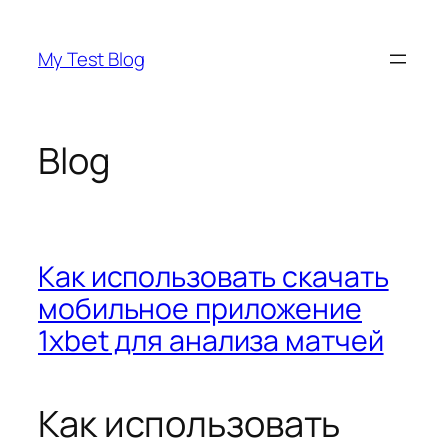
Skip
to
My Test Blog
content
Blog
Как использовать скачать
мобильное приложение
1xbet для анализа матчей
Как использовать