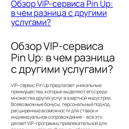
Обзор VIP-сервиса Pin Up:
в чем разница с другими
услугами?
Обзор VIP-сервиса
Pin Up: в чем разница
с другими услугами?
VIP-сервис Pin Up предлагает уникальные
преимущества, которые выделяют его среди
множества других услуг в азартной индустрии.
Всевозможные бонусы, персональный подход,
расширенные возможности для ставок и
индивидуальное сопровождение – все это
делает VIP-программу привлекательной для