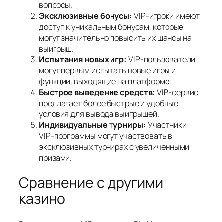
вопросы.
Эксклюзивные бонусы:
VIP-игроки имеют
доступ к уникальным бонусам, которые
могут значительно повысить их шансы на
выигрыш.
Испытания новых игр:
VIP-пользователи
могут первым испытать новые игры и
функции, выходящие на платформе.
Быстрое выведение средств:
VIP-сервис
предлагает более быстрые и удобные
условия для вывода выигрышей.
Индивидуальные турниры:
Участники
VIP-программы могут участвовать в
эксклюзивных турнирах с увеличенными
призами.
Сравнение с другими
казино