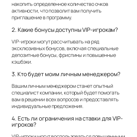
накопить определенное количество очков
активности, что позволит вам получить
приглашение в программу.
2. Какие бонусы доступны VIP-игрокам?
VIP-игроки могут рассчитывать на ряд
эксклюзивных бонусов, включая специальные
депозитные бонусы, фриспины и повышенные
кэшбэки.
3. Кто будет моим личным менеджером?
Вашим личным менеджером станет опытный
специалист компании, который будет помогать
вам в решении всех вопросов и предоставлять
индивидуальные предложения.
4. Есть ли ограничения на ставки для VIP-
игроков?
VIP-игроки могут воспользоваться повышенными