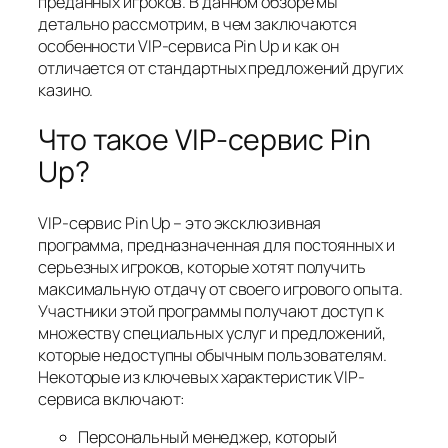
преданных игроков. В данном обзоре мы
детально рассмотрим, в чем заключаются
особенности VIP-сервиса Pin Up и как он
отличается от стандартных предложений других
казино.
Что такое VIP-сервис Pin
Up?
VIP-сервис Pin Up – это эксклюзивная
программа, предназначенная для постоянных и
серьезных игроков, которые хотят получить
максимальную отдачу от своего игрового опыта.
Участники этой программы получают доступ к
множеству специальных услуг и предложений,
которые недоступны обычным пользователям.
Некоторые из ключевых характеристик VIP-
сервиса включают:
Персональный менеджер, который