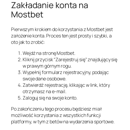
Zakładanie konta na
Mostbet
Pierwszym krokiem do korzystania z Mostbet jest
założenie konta. Proces ten jest prosty i szybki, a
oto jak to zrobić:
Wejdź na stronę Mostbet.
Kliknij przycisk “Zarejestruj się” znajdujący się
w prawym górnym rogu.
Wypełnij formularz rejestracyjny, podając
swoje dane osobowe.
Zatwierdź rejestrację, klikając w link, który
otrzymasz na e-mail.
Zaloguj się na swoje konto.
Po zakończeniu tego procesu będziesz miał
możliwość korzystania z wszystkich funkcji
platformy, w tym z betów na wydarzenia sportowe.