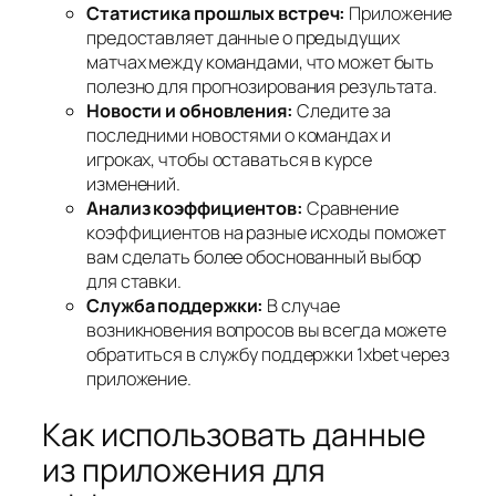
Статистика прошлых встреч:
Приложение
предоставляет данные о предыдущих
матчах между командами, что может быть
полезно для прогнозирования результата.
Новости и обновления:
Следите за
последними новостями о командах и
игроках, чтобы оставаться в курсе
изменений.
Анализ коэффициентов:
Сравнение
коэффициентов на разные исходы поможет
вам сделать более обоснованный выбор
для ставки.
Служба поддержки:
В случае
возникновения вопросов вы всегда можете
обратиться в службу поддержки 1xbet через
приложение.
Как использовать данные
из приложения для