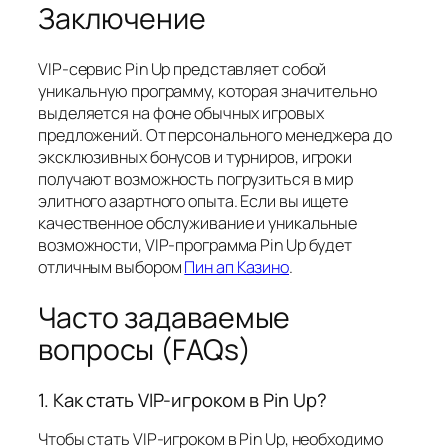
Заключение
VIP-сервис Pin Up представляет собой
уникальную программу, которая значительно
выделяется на фоне обычных игровых
предложений. От персонального менеджера до
эксклюзивных бонусов и турниров, игроки
получают возможность погрузиться в мир
элитного азартного опыта. Если вы ищете
качественное обслуживание и уникальные
возможности, VIP-программа Pin Up будет
отличным выбором
Пин ап Казино
.
Часто задаваемые
вопросы (FAQs)
1. Как стать VIP-игроком в Pin Up?
Чтобы стать VIP-игроком в Pin Up, необходимо