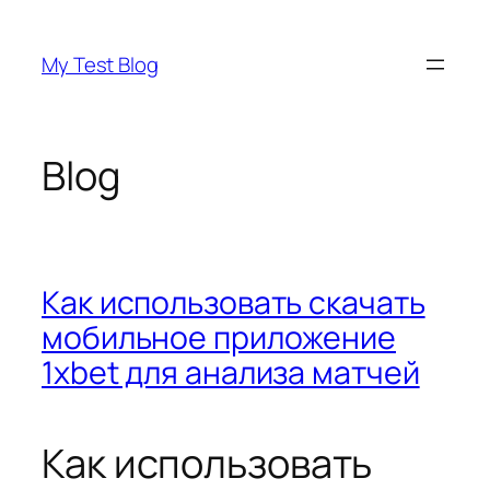
Skip
to
My Test Blog
content
Blog
Как использовать скачать
мобильное приложение
1xbet для анализа матчей
Как использовать