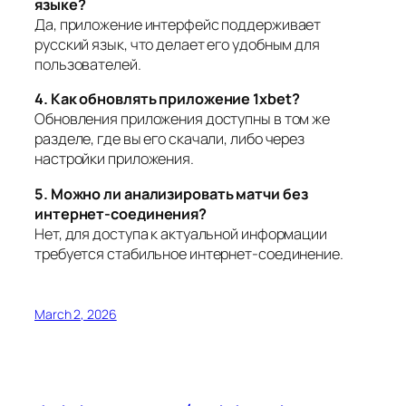
языке?
Да, приложение интерфейс поддерживает
русский язык, что делает его удобным для
пользователей.
4. Как обновлять приложение 1xbet?
Обновления приложения доступны в том же
разделе, где вы его скачали, либо через
настройки приложения.
5. Можно ли анализировать матчи без
интернет-соединения?
Нет, для доступа к актуальной информации
требуется стабильное интернет-соединение.
March 2, 2026