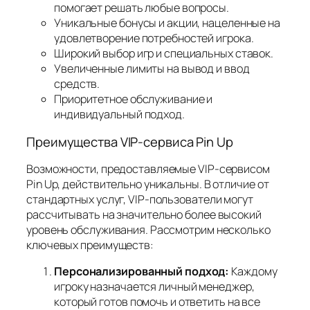
помогает решать любые вопросы.
Уникальные бонусы и акции, нацеленные на
удовлетворение потребностей игрока.
Широкий выбор игр и специальных ставок.
Увеличенные лимиты на вывод и ввод
средств.
Приоритетное обслуживание и
индивидуальный подход.
Преимущества VIP-сервиса Pin Up
Возможности, предоставляемые VIP-сервисом
Pin Up, действительно уникальны. В отличие от
стандартных услуг, VIP-пользователи могут
рассчитывать на значительно более высокий
уровень обслуживания. Рассмотрим несколько
ключевых преимуществ:
Персонализированный подход:
Каждому
игроку назначается личный менеджер,
который готов помочь и ответить на все