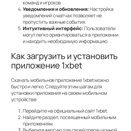
команд и игроков.
Уведомления и обновления:
Настройка
уведомлений о матчах позволяет не
пропустить важные события.
Интуитивный интерфейс:
Пользователи
могут легко ориентироваться в приложении
и находить необходимую информацию.
Как загрузить и установить
приложение 1xbet
Скачать мобильное приложение 1xbet можно
быстро и легко. Следуйте этим шагам для
установки приложения на своем мобильном
устройстве:
Перейдите на официальный сайт 1xbet.
Найдите раздел, посвященный мобильным
приложениям.
Выберите версию для своей операционной