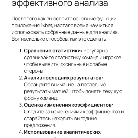
эффективного анализа
После того как вы освоите основные функции
приложения 1xbet, настало время научиться
использовать собранные данные для анализа.
Вот несколько способов, как это сделать:
Сравнение статистики:
Регулярно
сравнивайте статистику команд и игроков,
чтобы выявить их сильные и слабые
стороны.
Анализ последних результатов:
Обращайте внимание на последние
результаты матчей, чтобы понять текущую
форму команд.
Оценка изменения коэффициентов:
Следите за изменениями коэффициентов и
старайтесь находить выгодные
предложения.
Использование аналитических