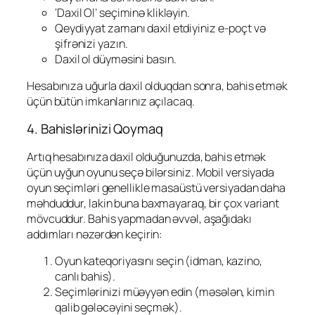
‘Daxil Ol’ seçiminə klikləyin.
Qeydiyyat zamanı daxil etdiyiniz e-poçt və
şifrənizi yazın.
Daxil ol düyməsini basın.
Hesabınıza uğurla daxil olduqdan sonra, bahis etmək
üçün bütün imkanlarınız açılacaq.
4. Bahislərinizi Qoymaq
Artıq hesabınıza daxil olduğunuzda, bahis etmək
üçün uyğun oyunu seçə bilərsiniz. Mobil versiyada
oyun seçimləri genellikle masaüstü versiyadan daha
məhduddur, lakin buna baxmayaraq, bir çox variant
mövcuddur. Bahis yapmadan əvvəl, aşağıdakı
addımları nəzərdən keçirin:
Oyun kateqoriyasını seçin (idman, kazino,
canlı bahis).
Seçimlərinizi müəyyən edin (məsələn, kimin
qalib gələcəyini seçmək).