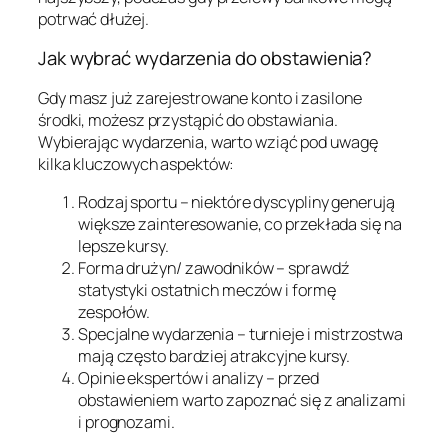
potrwać dłużej.
Jak wybrać wydarzenia do obstawienia?
Gdy masz już zarejestrowane konto i zasilone
środki, możesz przystąpić do obstawiania.
Wybierając wydarzenia, warto wziąć pod uwagę
kilka kluczowych aspektów:
Rodzaj sportu – niektóre dyscypliny generują
większe zainteresowanie, co przekłada się na
lepsze kursy.
Forma drużyn/ zawodników – sprawdź
statystyki ostatnich meczów i formę
zespołów.
Specjalne wydarzenia – turnieje i mistrzostwa
mają często bardziej atrakcyjne kursy.
Opinie ekspertów i analizy – przed
obstawieniem warto zapoznać się z analizami
i prognozami.