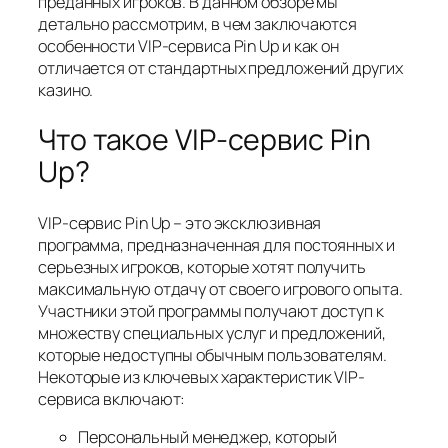
преданных игроков. В данном обзоре мы
детально рассмотрим, в чем заключаются
особенности VIP-сервиса Pin Up и как он
отличается от стандартных предложений других
казино.
Что такое VIP-сервис Pin
Up?
VIP-сервис Pin Up – это эксклюзивная
программа, предназначенная для постоянных и
серьезных игроков, которые хотят получить
максимальную отдачу от своего игрового опыта.
Участники этой программы получают доступ к
множеству специальных услуг и предложений,
которые недоступны обычным пользователям.
Некоторые из ключевых характеристик VIP-
сервиса включают:
Персональный менеджер, который