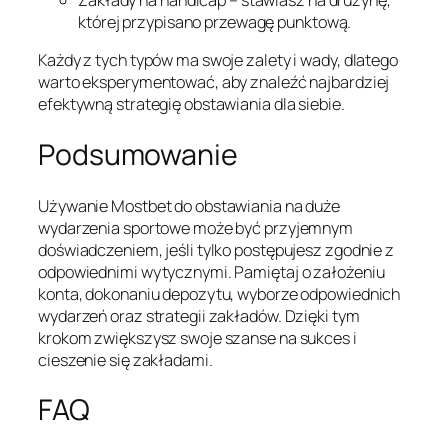
Zakłady na handicap – stawiasz na drużynę,
której przypisano przewagę punktową.
Każdy z tych typów ma swoje zalety i wady, dlatego
warto eksperymentować, aby znaleźć najbardziej
efektywną strategię obstawiania dla siebie.
Podsumowanie
Używanie Mostbet do obstawiania na duże
wydarzenia sportowe może być przyjemnym
doświadczeniem, jeśli tylko postępujesz zgodnie z
odpowiednimi wytycznymi. Pamiętaj o założeniu
konta, dokonaniu depozytu, wyborze odpowiednich
wydarzeń oraz strategii zakładów. Dzięki tym
krokom zwiększysz swoje szanse na sukces i
cieszenie się zakładami.
FAQ