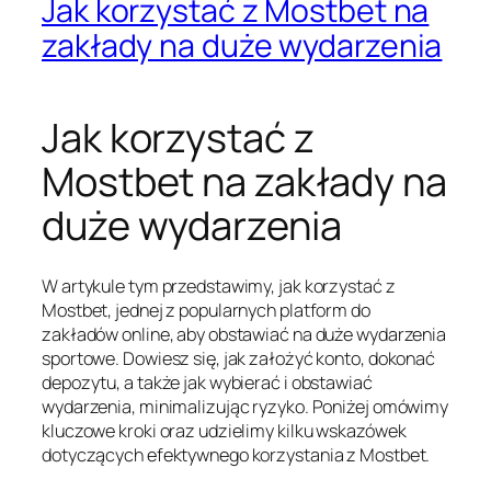
Jak korzystać z Mostbet na
zakłady na duże wydarzenia
Jak korzystać z
Mostbet na zakłady na
duże wydarzenia
W artykule tym przedstawimy, jak korzystać z
Mostbet, jednej z popularnych platform do
zakładów online, aby obstawiać na duże wydarzenia
sportowe. Dowiesz się, jak założyć konto, dokonać
depozytu, a także jak wybierać i obstawiać
wydarzenia, minimalizując ryzyko. Poniżej omówimy
kluczowe kroki oraz udzielimy kilku wskazówek
dotyczących efektywnego korzystania z Mostbet.