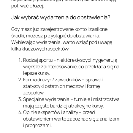
potrwać dłużej.
Jak wybrać wydarzenia do obstawienia?
Gdy masz już zarejestrowane konto i zasilone
środki, możesz przystąpić do obstawiania.
Wybierając wydarzenia, warto wziąć pod uwagę
kilka kluczowych aspektów:
Rodzaj sportu – niektóre dyscypliny generują
większe zainteresowanie, co przekłada się na
lepsze kursy.
Forma drużyn/ zawodników – sprawdź
statystyki ostatnich meczów i formę
zespołów.
Specjalne wydarzenia – turnieje i mistrzostwa
mają często bardziej atrakcyjne kursy.
Opinie ekspertów i analizy – przed
obstawieniem warto zapoznać się z analizami
i prognozami.