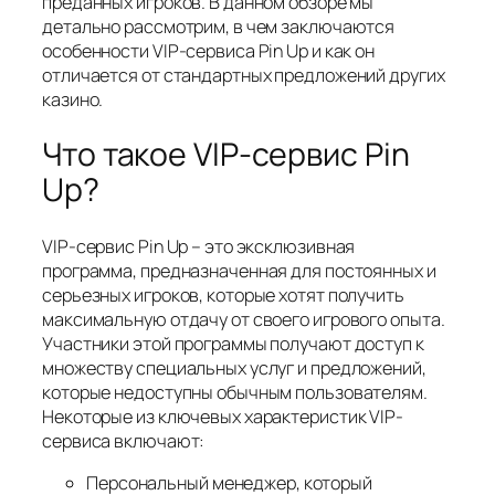
преданных игроков. В данном обзоре мы
детально рассмотрим, в чем заключаются
особенности VIP-сервиса Pin Up и как он
отличается от стандартных предложений других
казино.
Что такое VIP-сервис Pin
Up?
VIP-сервис Pin Up – это эксклюзивная
программа, предназначенная для постоянных и
серьезных игроков, которые хотят получить
максимальную отдачу от своего игрового опыта.
Участники этой программы получают доступ к
множеству специальных услуг и предложений,
которые недоступны обычным пользователям.
Некоторые из ключевых характеристик VIP-
сервиса включают:
Персональный менеджер, который