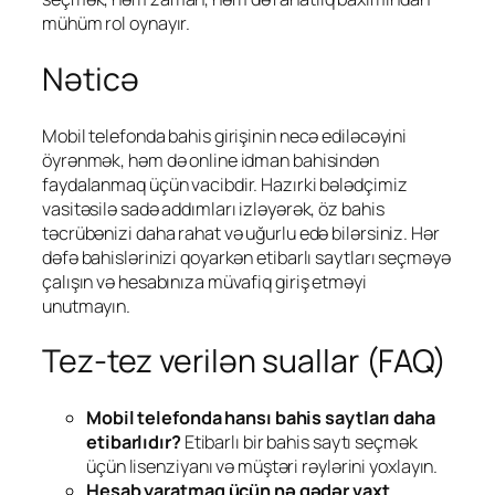
mühüm rol oynayır.
Nəticə
Mobil telefonda bahis girişinin necə ediləcəyini
öyrənmək, həm də online idman bahisindən
faydalanmaq üçün vacibdir. Hazırki bələdçimiz
vasitəsilə sadə addımları izləyərək, öz bahis
təcrübənizi daha rahat və uğurlu edə bilərsiniz. Hər
dəfə bahislərinizi qoyarkən etibarlı saytları seçməyə
çalışın və hesabınıza müvafiq giriş etməyi
unutmayın.
Tez-tez verilən suallar (FAQ)
Mobil telefonda hansı bahis saytları daha
etibarlıdır?
Etibarlı bir bahis saytı seçmək
üçün lisenziyanı və müştəri rəylərini yoxlayın.
Hesab yaratmaq üçün nə qədər vaxt