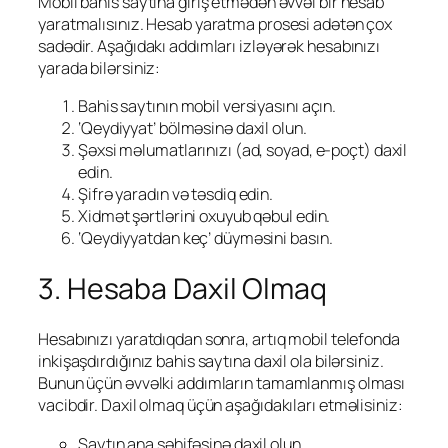
Mobil bahis saytına giriş etmədən əvvəl bir hesab
yaratmalısınız. Hesab yaratma prosesi adətən çox
sadədir. Aşağıdakı addımları izləyərək hesabınızı
yarada bilərsiniz:
Bahis saytının mobil versiyasını açın.
‘Qeydiyyat’ bölməsinə daxil olun.
Şəxsi məlumatlarınızı (ad, soyad, e-poçt) daxil
edin.
Şifrə yaradın və təsdiq edin.
Xidmət şərtlərini oxuyub qəbul edin.
‘Qeydiyyatdan keç’ düyməsini basın.
3. Hesaba Daxil Olmaq
Hesabınızı yaratdıqdan sonra, artıq mobil telefonda
inkişaşdırdığınız bahis saytına daxil ola bilərsiniz.
Bunun üçün əvvəlki addımların tamamlanmış olması
vacibdir. Daxil olmaq üçün aşağıdakıları etməlisiniz:
Saytın ana səhifəsinə daxil olun.