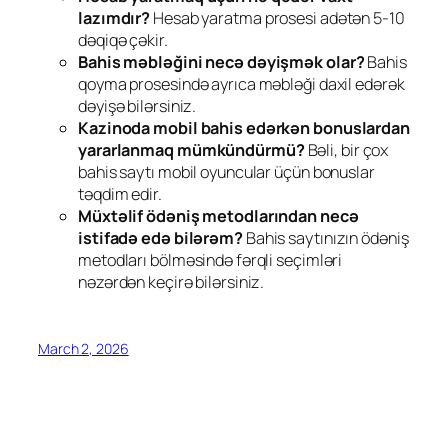
lazımdır?
Hesab yaratma prosesi adətən 5-10
dəqiqə çəkir.
Bahis məbləğini necə dəyişmək olar?
Bahis
qoyma prosesində ayrıca məbləği daxil edərək
dəyişə bilərsiniz.
Kazinoda mobil bahis edərkən bonuslardan
yararlanmaq mümkündürmü?
Bəli, bir çox
bahis saytı mobil oyuncular üçün bonuslar
təqdim edir.
Müxtəlif ödəniş metodlarından necə
istifadə edə bilərəm?
Bahis saytınızın ödəniş
metodları bölməsində fərqli seçimləri
nəzərdən keçirə bilərsiniz.
March 2, 2026