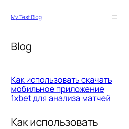
Skip
to
My Test Blog
content
Blog
Как использовать скачать
мобильное приложение
1xbet для анализа матчей
Как использовать