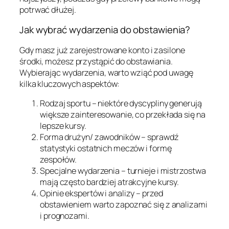
potrwać dłużej.
Jak wybrać wydarzenia do obstawienia?
Gdy masz już zarejestrowane konto i zasilone
środki, możesz przystąpić do obstawiania.
Wybierając wydarzenia, warto wziąć pod uwagę
kilka kluczowych aspektów:
Rodzaj sportu – niektóre dyscypliny generują
większe zainteresowanie, co przekłada się na
lepsze kursy.
Forma drużyn/ zawodników – sprawdź
statystyki ostatnich meczów i formę
zespołów.
Specjalne wydarzenia – turnieje i mistrzostwa
mają często bardziej atrakcyjne kursy.
Opinie ekspertów i analizy – przed
obstawieniem warto zapoznać się z analizami
i prognozami.