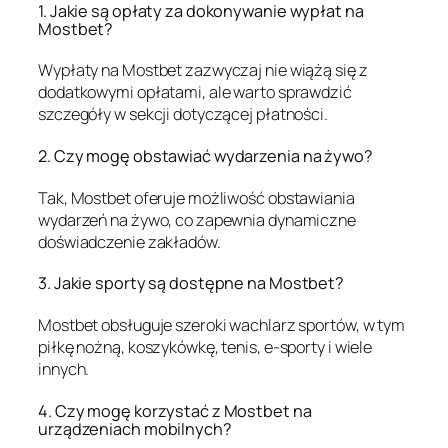
1. Jakie są opłaty za dokonywanie wypłat na
Mostbet?
Wypłaty na Mostbet zazwyczaj nie wiążą się z
dodatkowymi opłatami, ale warto sprawdzić
szczegóły w sekcji dotyczącej płatności.
2. Czy mogę obstawiać wydarzenia na żywo?
Tak, Mostbet oferuje możliwość obstawiania
wydarzeń na żywo, co zapewnia dynamiczne
doświadczenie zakładów.
3. Jakie sporty są dostępne na Mostbet?
Mostbet obsługuje szeroki wachlarz sportów, w tym
piłkę nożną, koszykówkę, tenis, e-sporty i wiele
innych.
4. Czy mogę korzystać z Mostbet na
urządzeniach mobilnych?