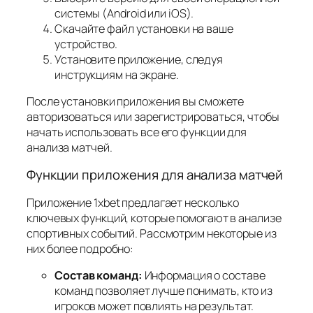
системы (Android или iOS).
Скачайте файл установки на ваше
устройство.
Установите приложение, следуя
инструкциям на экране.
После установки приложения вы сможете
авторизоваться или зарегистрироваться, чтобы
начать использовать все его функции для
анализа матчей.
Функции приложения для анализа матчей
Приложение 1xbet предлагает несколько
ключевых функций, которые помогают в анализе
спортивных событий. Рассмотрим некоторые из
них более подробно:
Состав команд:
Информация о составе
команд позволяет лучше понимать, кто из
игроков может повлиять на результат.