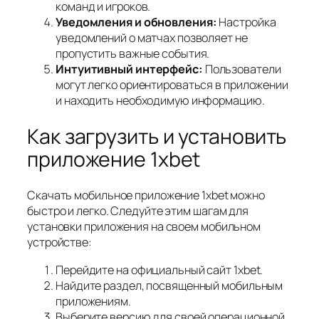
команд и игроков.
Уведомления и обновления:
Настройка
уведомлений о матчах позволяет не
пропустить важные события.
Интуитивный интерфейс:
Пользователи
могут легко ориентироваться в приложении
и находить необходимую информацию.
Как загрузить и установить
приложение 1xbet
Скачать мобильное приложение 1xbet можно
быстро и легко. Следуйте этим шагам для
установки приложения на своем мобильном
устройстве:
Перейдите на официальный сайт 1xbet.
Найдите раздел, посвященный мобильным
приложениям.
Выберите версию для своей операционной