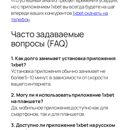
что успешный анализ требует времени и усердия,
но с приложением 1xbet вы всегда будете на шаг
впереди ваших конкурентов
1xbet скачать на
телефон
.
Часто задаваемые
вопросы (FAQ)
1. Как долго занимает установка приложения
1xbet?
Установка приложения обычно занимает не
более 5-10 минут, в зависимости от скорости
вашего интернета.
2. Могу ли я использовать приложение 1xbet
на планшете?
Да, мобильное приложение доступно как для
смартфонов, так и для планшетов.
3. Доступно ли приложение 1xbet на русском