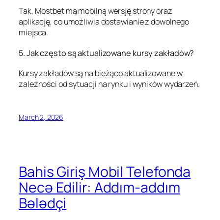
Tak, Mostbet ma mobilną wersję strony oraz
aplikację, co umożliwia obstawianie z dowolnego
miejsca.
5. Jak często są aktualizowane kursy zakładów?
Kursy zakładów są na bieżąco aktualizowane w
zależności od sytuacji na rynku i wyników wydarzeń.
March 2, 2026
Bahis Giriş Mobil Telefonda
Necə Edilir: Addım-addım
Bələdçi