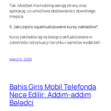
Tak, Mostbet ma mobilną wersję strony oraz
aplikację, co umożliwia obstawianie z dowolnego
miejsca.
5. Jak często są aktualizowane kursy zakładów?
Kursy zakładów są na bieżąco aktualizowane w
zależności od sytuacji na rynku i wyników wydarzeń.
March 2, 2026
Bahis Giriş Mobil Telefonda
Necə Edilir: Addım-addım
Bələdçi