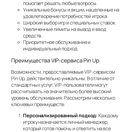
помогает решать любые вопросы.
Уникальные бонусы и акции, нацеленные на
удовлетворение потребностей игрока.
Широкий выбор игр и специальных ставок.
Увеличенные лимиты на вывод и ввод
средств.
Приоритетное обслуживание и
индивидуальный подход.
Преимущества VIP-сервиса Pin Up
Возможности, предоставляемые VIP-сервисом
Pin Up, действительно уникальны. В отличие от
стандартных услуг, VIP-пользователи могут
рассчитывать на значительно более высокий
уровень обслуживания. Рассмотрим несколько
ключевых преимуществ:
Персонализированный подход:
Каждому
игроку назначается личный менеджер,
который готов помочь и ответить на все