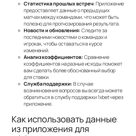
Статистика прошлых встреч:
Приложение
предоставляет данные о предыдущих
матчах между командами, что может быть
полезно для прогнозирования результата.
Новости и обновления:
Следите за
последними новостями о командах и
игроках, чтобы оставаться в курсе
изменений.
Анализ коэффициентов:
Сравнение
коэффициентов на разные исходы поможет
вам сделать более обоснованный выбор
для ставки.
Служба поддержки:
В случае
возникновения вопросов вы всегда можете
обратиться в службу поддержки 1xbet через
приложение.
Как использовать данные
из приложения для