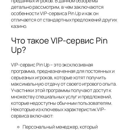
преданных игроков. В данном обзоре мы
детально рассмотрим, в чем заключаются
особенности VIP-сервиса Pin Up и как он
отличается от стандартных предложений других
казино.
Что такое VIP-сервис Pin
Up?
VIP-сервис Pin Up – это эксклюзивная
программа, предназначенная для постоянных и
серьезных игроков, которые хотят получить
максимальную отдачу от своего игрового опыта.
Участники этой программы получают доступ к
множеству специальных услуг и предложений,
которые недоступны обычным пользователям.
Некоторые из ключевых характеристик VIP-
сервиса включают:
Персональный менеджер, который