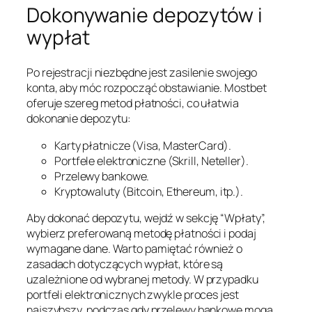
Dokonywanie depozytów i
wypłat
Po rejestracji niezbędne jest zasilenie swojego
konta, aby móc rozpocząć obstawianie. Mostbet
oferuje szereg metod płatności, co ułatwia
dokonanie depozytu:
Karty płatnicze (Visa, MasterCard).
Portfele elektroniczne (Skrill, Neteller).
Przelewy bankowe.
Kryptowaluty (Bitcoin, Ethereum, itp.).
Aby dokonać depozytu, wejdź w sekcję “Wpłaty”,
wybierz preferowaną metodę płatności i podaj
wymagane dane. Warto pamiętać również o
zasadach dotyczących wypłat, które są
uzależnione od wybranej metody. W przypadku
portfeli elektronicznych zwykle proces jest
najszybszy, podczas gdy przelewy bankowe mogą