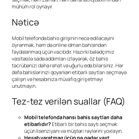
mühüm rol oynayır.
Nəticə
Mobil telefonda bahis girişinin necə ediləcəyini
öyrənmək, həm də online idman bahisindən
faydalanmaq üçün vacibdir. Hazırki bələdçimiz
vasitəsilə sadə addımları izləyərək, öz bahis
təcrübənizi daha rahat və uğurlu edə bilərsiniz. Hər
dəfə bahislərinizi qoyarkən etibarlı saytları seçməyə
çalışın və hesabınıza müvafiq giriş etməyi
unutmayın.
Tez-tez verilən suallar (FAQ)
Mobil telefonda hansı bahis saytları daha
etibarlıdır?
Etibarlı bir bahis saytı seçmək
üçün lisenziyanı və müştəri rəylərini yoxlayın.
Hesab yaratmaq üçün nə qədər vaxt