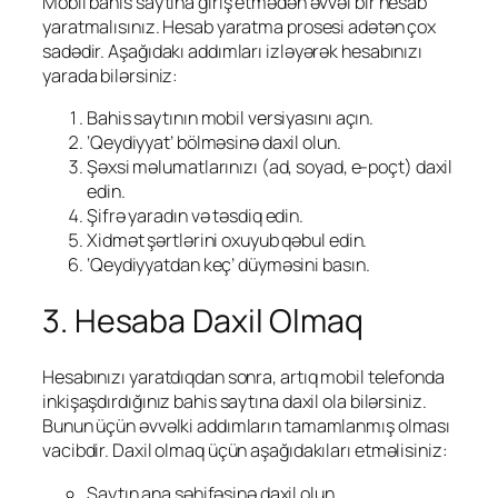
Mobil bahis saytına giriş etmədən əvvəl bir hesab
yaratmalısınız. Hesab yaratma prosesi adətən çox
sadədir. Aşağıdakı addımları izləyərək hesabınızı
yarada bilərsiniz:
Bahis saytının mobil versiyasını açın.
‘Qeydiyyat’ bölməsinə daxil olun.
Şəxsi məlumatlarınızı (ad, soyad, e-poçt) daxil
edin.
Şifrə yaradın və təsdiq edin.
Xidmət şərtlərini oxuyub qəbul edin.
‘Qeydiyyatdan keç’ düyməsini basın.
3. Hesaba Daxil Olmaq
Hesabınızı yaratdıqdan sonra, artıq mobil telefonda
inkişaşdırdığınız bahis saytına daxil ola bilərsiniz.
Bunun üçün əvvəlki addımların tamamlanmış olması
vacibdir. Daxil olmaq üçün aşağıdakıları etməlisiniz:
Saytın ana səhifəsinə daxil olun.