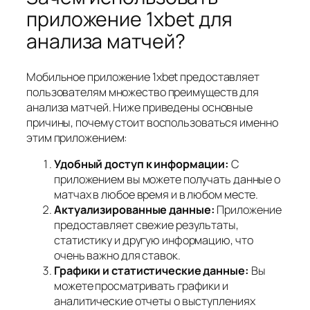
приложение 1xbet для
анализа матчей?
Мобильное приложение 1xbet предоставляет
пользователям множество преимуществ для
анализа матчей. Ниже приведены основные
причины, почему стоит воспользоваться именно
этим приложением:
Удобный доступ к информации:
С
приложением вы можете получать данные о
матчах в любое время и в любом месте.
Актуализированные данные:
Приложение
предоставляет свежие результаты,
статистику и другую информацию, что
очень важно для ставок.
Графики и статистические данные:
Вы
можете просматривать графики и
аналитические отчеты о выступлениях