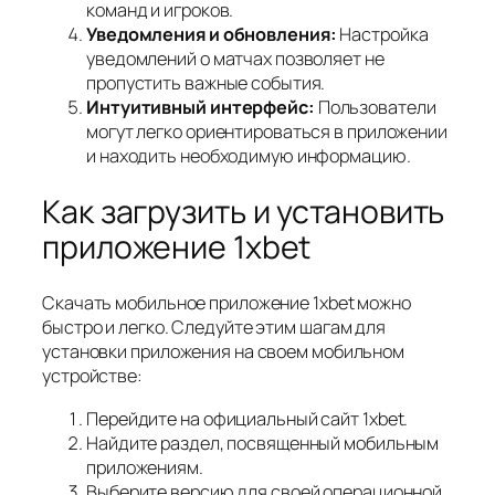
команд и игроков.
Уведомления и обновления:
Настройка
уведомлений о матчах позволяет не
пропустить важные события.
Интуитивный интерфейс:
Пользователи
могут легко ориентироваться в приложении
и находить необходимую информацию.
Как загрузить и установить
приложение 1xbet
Скачать мобильное приложение 1xbet можно
быстро и легко. Следуйте этим шагам для
установки приложения на своем мобильном
устройстве:
Перейдите на официальный сайт 1xbet.
Найдите раздел, посвященный мобильным
приложениям.
Выберите версию для своей операционной