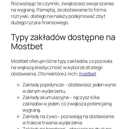
Rozważając te czynniki, zwiększasz swoje szanse
na wygraną. Pamiętaj, że obstawianie to forma
rozrywki, dlatego nie należy podejmować zbyt
dużego ryzyka finansowego.
Typy zakładów dostępne na
Mostbet
Mostbet oferuje różne typy zakładów, co pozwala
na większą elastyczność w wyborze strategii
obstawiania. Oto niektóre z nich:
mostbet
Zakłady pojedyncze – obstawiasz jeden wynik
w danym wydarzeniu.
Zakłady akumulacyjne – łączysz kilka
zakładów w jeden, co zwiększa potencjalną
wygraną.
Zakłady na żywo – pozwalają na obstawianie
w trakcie trwania wydarzenia.