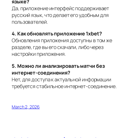
языке?
Да, приложение интерфейс поддерживает
русский язык, что делает его удобным для
пользователей.
4. Как обновлять приложение 1xbet?
Обновления приложения доступны в том же
разделе, где вы его скачали, либо через
настройки приложения.
5. Можно ли анализировать матчи без
интернет-соединения?
Нет, для доступа к актуальной информации
требуется стабильное интернет-соединение.
March 2, 2026