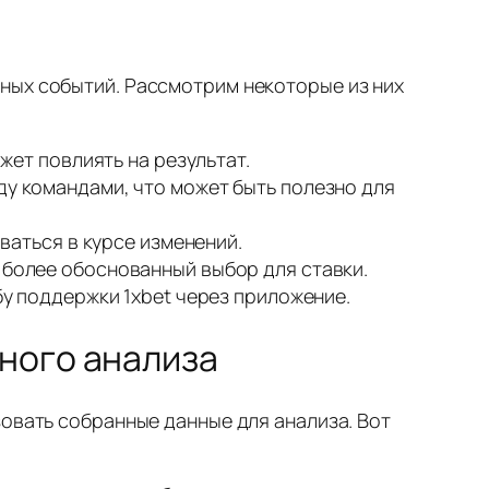
ных событий. Рассмотрим некоторые из них
ет повлиять на результат.
у командами, что может быть полезно для
ваться в курсе изменений.
более обоснованный выбор для ставки.
у поддержки 1xbet через приложение.
ного анализа
зовать собранные данные для анализа. Вот