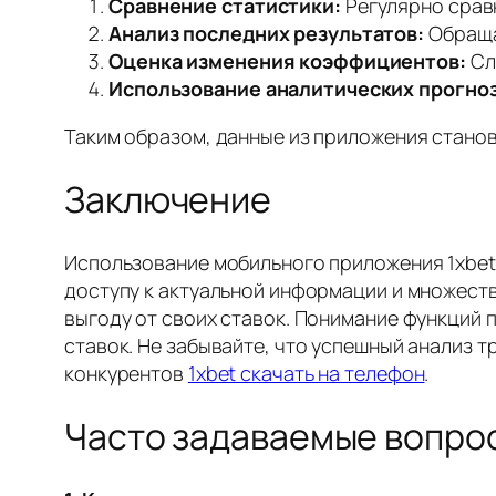
Сравнение статистики:
Регулярно сравн
Анализ последних результатов:
Обраща
Оценка изменения коэффициентов:
Сл
Использование аналитических прогноз
Таким образом, данные из приложения станов
Заключение
Использование мобильного приложения 1xbet
доступу к актуальной информации и множест
выгоду от своих ставок. Понимание функций 
ставок. Не забывайте, что успешный анализ т
конкурентов
1xbet скачать на телефон
.
Часто задаваемые вопро