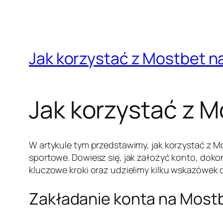
Jak korzystać z Mostbet n
Jak korzystać z 
W artykule tym przedstawimy, jak korzystać z M
sportowe. Dowiesz się, jak założyć konto, doko
kluczowe kroki oraz udzielimy kilku wskazówek
Zakładanie konta na Most