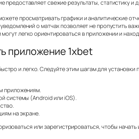
е предоставляет свежие результаты, статистику и 
можете просматривать графики и аналитические отче
уведомлений о матчах позволяет не пропустить важ
 могут легко ориентироваться в приложении и нах
ть приложение 1xbet
ыстро и легко. Следуйте этим шагам для установки
м приложениям.
 системы (Android или iOS).
ство.
иям на экране.
ризоваться или зарегистрироваться, чтобы начать 