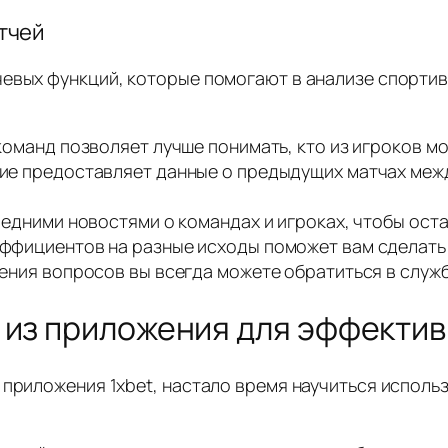
тчей
чевых функций, которые помогают в анализе спортив
манд позволяет лучше понимать, кто из игроков мож
е предоставляет данные о предыдущих матчах межд
едними новостями о командах и игроках, чтобы оста
ффициентов на разные исходы поможет вам сделать 
ения вопросов вы всегда можете обратиться в служб
 из приложения для эффектив
 приложения 1xbet, настало время научиться исполь