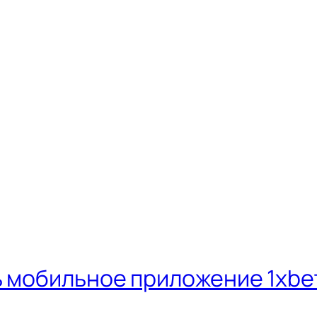
ь мобильное приложение 1xbe