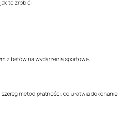
jak to zrobić:
tym z betów na wydarzenia sportowe.
je szereg metod płatności, co ułatwia dokonanie