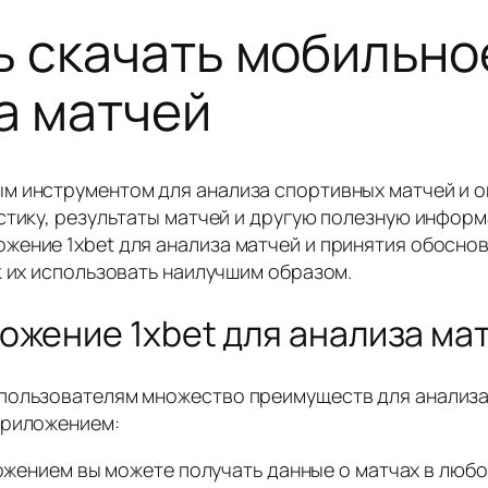
ь скачать мобильн
а матчей
м инструментом для анализа спортивных матчей и о
стику, результаты матчей и другую полезную информ
ение 1xbet для анализа матчей и принятия обоснова
к их использовать наилучшим образом.
ожение 1xbet для анализа ма
пользователям множество преимуществ для анализа
приложением:
жением вы можете получать данные о матчах в любое