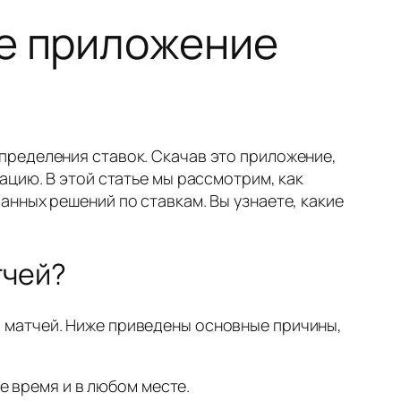
ое приложение
пределения ставок. Скачав это приложение,
ацию. В этой статье мы рассмотрим, как
нных решений по ставкам. Вы узнаете, какие
тчей?
 матчей. Ниже приведены основные причины,
 время и в любом месте.