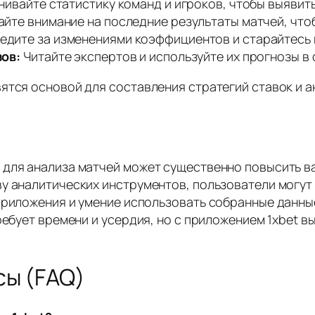
ивайте статистику команд и игроков, чтобы выявить
йте внимание на последние результаты матчей, что
едите за изменениями коэффициентов и старайтесь 
ов:
Читайте экспертов и используйте их прогнозы в
ятся основой для составления стратегий ставок и 
 для анализа матчей может существенно повысить в
ву аналитических инструментов, пользователи могут
приложения и умение использовать собранные данные
ребует времени и усердия, но с приложением 1xbet в
сы (FAQ)