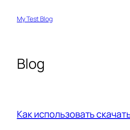
Skip
to
My Test Blog
content
Blog
Как использовать скачат