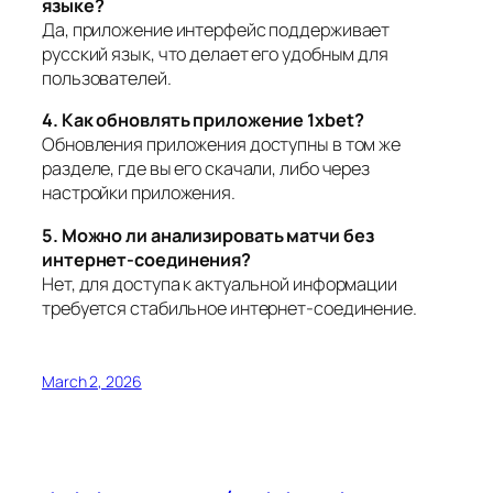
языке?
Да, приложение интерфейс поддерживает
русский язык, что делает его удобным для
пользователей.
4. Как обновлять приложение 1xbet?
Обновления приложения доступны в том же
разделе, где вы его скачали, либо через
настройки приложения.
5. Можно ли анализировать матчи без
интернет-соединения?
Нет, для доступа к актуальной информации
требуется стабильное интернет-соединение.
March 2, 2026