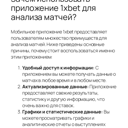
приложение 1xbet для
анализа матчей?
Мобильное приложение 1xbet предоставляет
пользователям множество преимуществ для
анализа матчей. Ниже приведены основные
причины, почему стоит воспользоваться именно
этим приложением:
Удобный доступ к информации:
С
приложением вы можете получать данные о
матчах в любое время и в любом месте.
Актуализированные данные:
Приложение
предоставляет свежие результаты,
статистику и другую информацию, что
очень важно для ставок.
Графики и статистические данные:
Вы
можете просматривать графики и
аналитические отчеты о выступлениях