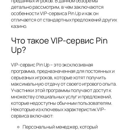
преданных игроков. В данном обзоре мы
детально рассмотрим, в чем заключаются
особенности VIP-сервиса Pin Up и как он
отличается от стандартных предложений других
казино.
Что такое VIP-сервис Pin
Up?
VIP-сервис Pin Up – это эксклюзивная
программа, предназначенная для постоянных и
серьезных игроков, которые хотят получить
максимальную отдачу от своего игрового опыта.
Участники этой программы получают доступ к
множеству специальных услуг и предложений,
которые недоступны обычным пользователям.
Некоторые из ключевых характеристик VIP-
сервиса включают:
Персональный менеджер, который