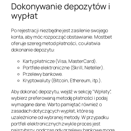
Dokonywanie depozytów i
wypłat
Po rejestracji niezbędne jest zasilenie swojego
konta, aby móc rozpocząć obstawianie. Mostbet
oferuje szereg metod płatności, co ułatwia
dokonanie depozytu:
Karty płatnicze (Visa, MasterCard).
Portfele elektroniczne (Skrill, Neteller).
Przelewy bankowe.
Kryptowaluty (Bitcoin, Ethereum, itp.).
Aby dokonać depozytu, wejdź w sekcję “Wpłaty”,
wybierz preferowaną metodę płatności i podaj
wymagane dane. Warto pamiętać również o
zasadach dotyczących wypłat, które są
uzależnione od wybranej metody. W przypadku
portfeli elektronicznych zwykle proces jest
najszybszy, podczas gdy przelewy bankowe mogą