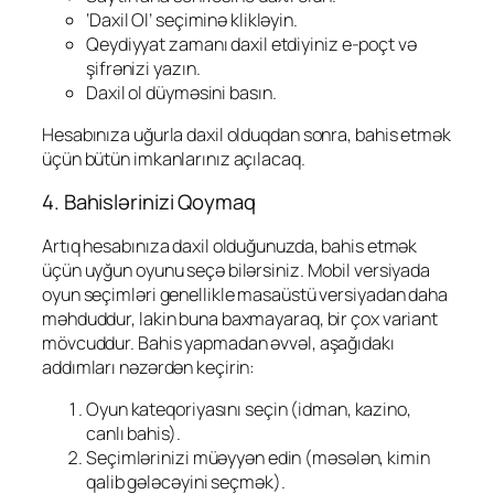
‘Daxil Ol’ seçiminə klikləyin.
Qeydiyyat zamanı daxil etdiyiniz e-poçt və
şifrənizi yazın.
Daxil ol düyməsini basın.
Hesabınıza uğurla daxil olduqdan sonra, bahis etmək
üçün bütün imkanlarınız açılacaq.
4. Bahislərinizi Qoymaq
Artıq hesabınıza daxil olduğunuzda, bahis etmək
üçün uyğun oyunu seçə bilərsiniz. Mobil versiyada
oyun seçimləri genellikle masaüstü versiyadan daha
məhduddur, lakin buna baxmayaraq, bir çox variant
mövcuddur. Bahis yapmadan əvvəl, aşağıdakı
addımları nəzərdən keçirin:
Oyun kateqoriyasını seçin (idman, kazino,
canlı bahis).
Seçimlərinizi müəyyən edin (məsələn, kimin
qalib gələcəyini seçmək).