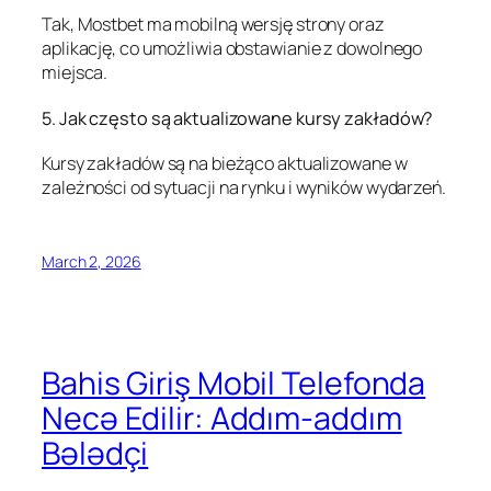
Tak, Mostbet ma mobilną wersję strony oraz
aplikację, co umożliwia obstawianie z dowolnego
miejsca.
5. Jak często są aktualizowane kursy zakładów?
Kursy zakładów są na bieżąco aktualizowane w
zależności od sytuacji na rynku i wyników wydarzeń.
March 2, 2026
Bahis Giriş Mobil Telefonda
Necə Edilir: Addım-addım
Bələdçi