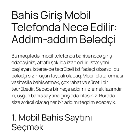
Bahis Giriş Mobil
Telefonda Necə Edilir:
Addım-addım Bələdçi
Bu məqalədə, mobil telefonda bahisə necə giriş
edəcəyiniz, ətraflı şəkildə izah edilir. İstər yeni
başlayan, istərsə də təcrübəli istifadəçi olsanız, bu
bələdçi sizin üçün faydalı olacaq. Mobil plataforması
vasitəsilə bahis etmək, çox rahat və sürətli bir
təcrübədir. Sadəcə bir neçə addımı izləmək lazımdır
ki, uyğun bahis saytına giriş edə biləsiniz. Burada
sizə ardıcıl olaraq hər bir addımı təqdim edəcəyik.
1. Mobil Bahis Saytını
Seçmək