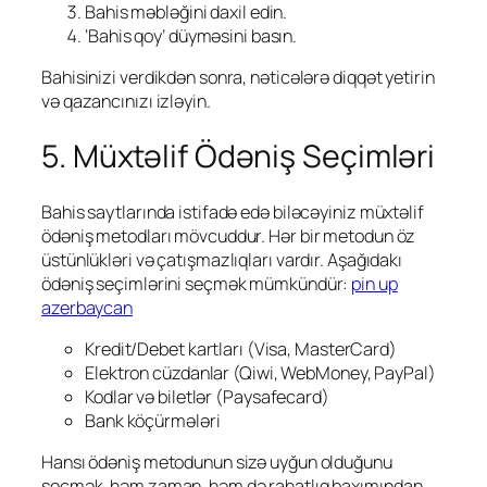
Bahis məbləğini daxil edin.
‘Bahis qoy’ düyməsini basın.
Bahisinizi verdikdən sonra, nəticələrə diqqət yetirin
və qazancınızı izləyin.
5. Müxtəlif Ödəniş Seçimləri
Bahis saytlarında istifadə edə biləcəyiniz müxtəlif
ödəniş metodları mövcuddur. Hər bir metodun öz
üstünlükləri və çatışmazlıqları vardır. Aşağıdakı
ödəniş seçimlərini seçmək mümkündür:
pin up
azerbaycan
Kredit/Debet kartları (Visa, MasterCard)
Elektron cüzdanlar (Qiwi, WebMoney, PayPal)
Kodlar və biletlər (Paysafecard)
Bank köçürmələri
Hansı ödəniş metodunun sizə uyğun olduğunu
seçmək, həm zaman, həm də rahatlıq baxımından