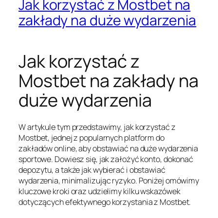
Jak korzystać z Mostbet na
zakłady na duże wydarzenia
Jak korzystać z
Mostbet na zakłady na
duże wydarzenia
W artykule tym przedstawimy, jak korzystać z
Mostbet, jednej z popularnych platform do
zakładów online, aby obstawiać na duże wydarzenia
sportowe. Dowiesz się, jak założyć konto, dokonać
depozytu, a także jak wybierać i obstawiać
wydarzenia, minimalizując ryzyko. Poniżej omówimy
kluczowe kroki oraz udzielimy kilku wskazówek
dotyczących efektywnego korzystania z Mostbet.