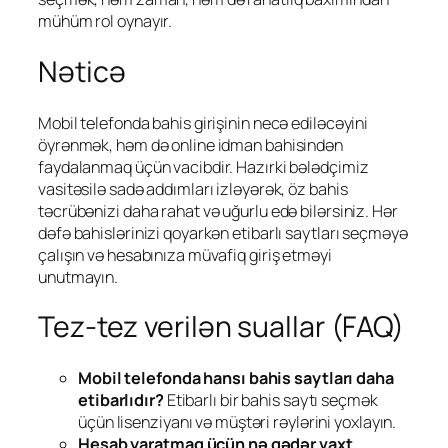
mühüm rol oynayır.
Nəticə
Mobil telefonda bahis girişinin necə ediləcəyini
öyrənmək, həm də online idman bahisindən
faydalanmaq üçün vacibdir. Hazırki bələdçimiz
vasitəsilə sadə addımları izləyərək, öz bahis
təcrübənizi daha rahat və uğurlu edə bilərsiniz. Hər
dəfə bahislərinizi qoyarkən etibarlı saytları seçməyə
çalışın və hesabınıza müvafiq giriş etməyi
unutmayın.
Tez-tez verilən suallar (FAQ)
Mobil telefonda hansı bahis saytları daha
etibarlıdır?
Etibarlı bir bahis saytı seçmək
üçün lisenziyanı və müştəri rəylərini yoxlayın.
Hesab yaratmaq üçün nə qədər vaxt