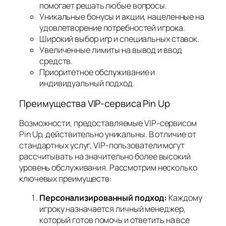
помогает решать любые вопросы.
Уникальные бонусы и акции, нацеленные на
удовлетворение потребностей игрока.
Широкий выбор игр и специальных ставок.
Увеличенные лимиты на вывод и ввод
средств.
Приоритетное обслуживание и
индивидуальный подход.
Преимущества VIP-сервиса Pin Up
Возможности, предоставляемые VIP-сервисом
Pin Up, действительно уникальны. В отличие от
стандартных услуг, VIP-пользователи могут
рассчитывать на значительно более высокий
уровень обслуживания. Рассмотрим несколько
ключевых преимуществ:
Персонализированный подход:
Каждому
игроку назначается личный менеджер,
который готов помочь и ответить на все