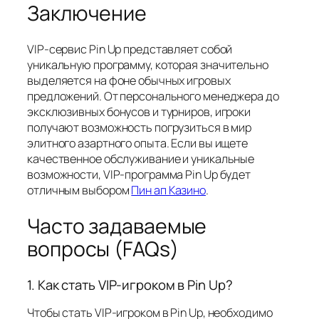
Заключение
VIP-сервис Pin Up представляет собой
уникальную программу, которая значительно
выделяется на фоне обычных игровых
предложений. От персонального менеджера до
эксклюзивных бонусов и турниров, игроки
получают возможность погрузиться в мир
элитного азартного опыта. Если вы ищете
качественное обслуживание и уникальные
возможности, VIP-программа Pin Up будет
отличным выбором
Пин ап Казино
.
Часто задаваемые
вопросы (FAQs)
1. Как стать VIP-игроком в Pin Up?
Чтобы стать VIP-игроком в Pin Up, необходимо