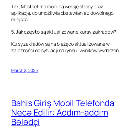
Tak, Mostbet ma mobilną wersję strony oraz
aplikację, co umożliwia obstawianie z dowolnego
miejsca.
5. Jak często są aktualizowane kursy zakładów?
Kursy zakładów są na bieżąco aktualizowane w
zależności od sytuacji na rynku i wyników wydarzeń.
March 2, 2026
Bahis Giriş Mobil Telefonda
Necə Edilir: Addım-addım
Bələdçi