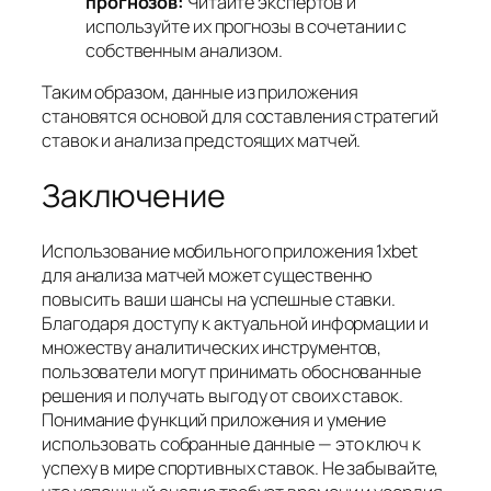
прогнозов:
Читайте экспертов и
используйте их прогнозы в сочетании с
собственным анализом.
Таким образом, данные из приложения
становятся основой для составления стратегий
ставок и анализа предстоящих матчей.
Заключение
Использование мобильного приложения 1xbet
для анализа матчей может существенно
повысить ваши шансы на успешные ставки.
Благодаря доступу к актуальной информации и
множеству аналитических инструментов,
пользователи могут принимать обоснованные
решения и получать выгоду от своих ставок.
Понимание функций приложения и умение
использовать собранные данные — это ключ к
успеху в мире спортивных ставок. Не забывайте,