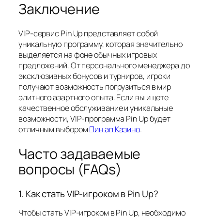
Заключение
VIP-сервис Pin Up представляет собой
уникальную программу, которая значительно
выделяется на фоне обычных игровых
предложений. От персонального менеджера до
эксклюзивных бонусов и турниров, игроки
получают возможность погрузиться в мир
элитного азартного опыта. Если вы ищете
качественное обслуживание и уникальные
возможности, VIP-программа Pin Up будет
отличным выбором
Пин ап Казино
.
Часто задаваемые
вопросы (FAQs)
1. Как стать VIP-игроком в Pin Up?
Чтобы стать VIP-игроком в Pin Up, необходимо