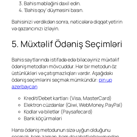
Bahis məbləğini daxil edin.
‘Bahis qoy’ düyməsini basın.
Bahisinizi verdikdən sonra, nəticələrə diqqət yetirin
və qazancınızı izləyin.
5. Müxtəlif Ödəniş Seçimləri
Bahis saytlarında istifadə edə biləcəyiniz müxtəlif
ödəniş metodları mövcuddur. Hər bir metodun öz
üstünlükləri və çatışmazlıqları vardır. Aşağıdakı
ödəniş seçimlərini seçmək mümkündür:
pin up
azerbaycan
Kredit/Debet kartları (Visa, MasterCard)
Elektron cüzdanlar (Qiwi, WebMoney, PayPal)
Kodlar və biletlər (Paysafecard)
Bank köçürmələri
Hansı ödəniş metodunun sizə uyğun olduğunu
seçmək, həm zaman, həm də rahatlıq baxımından