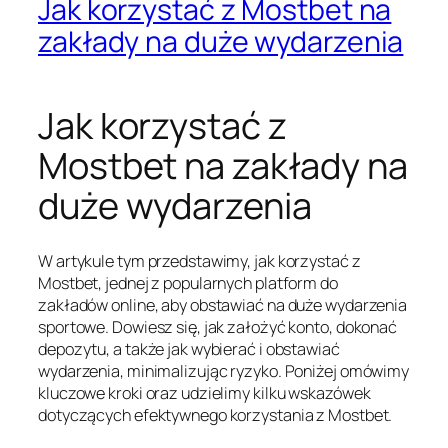
Jak korzystać z Mostbet na
zakłady na duże wydarzenia
Jak korzystać z
Mostbet na zakłady na
duże wydarzenia
W artykule tym przedstawimy, jak korzystać z
Mostbet, jednej z popularnych platform do
zakładów online, aby obstawiać na duże wydarzenia
sportowe. Dowiesz się, jak założyć konto, dokonać
depozytu, a także jak wybierać i obstawiać
wydarzenia, minimalizując ryzyko. Poniżej omówimy
kluczowe kroki oraz udzielimy kilku wskazówek
dotyczących efektywnego korzystania z Mostbet.