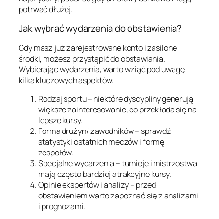
potrwać dłużej.
Jak wybrać wydarzenia do obstawienia?
Gdy masz już zarejestrowane konto i zasilone
środki, możesz przystąpić do obstawiania.
Wybierając wydarzenia, warto wziąć pod uwagę
kilka kluczowych aspektów:
Rodzaj sportu – niektóre dyscypliny generują
większe zainteresowanie, co przekłada się na
lepsze kursy.
Forma drużyn/ zawodników – sprawdź
statystyki ostatnich meczów i formę
zespołów.
Specjalne wydarzenia – turnieje i mistrzostwa
mają często bardziej atrakcyjne kursy.
Opinie ekspertów i analizy – przed
obstawieniem warto zapoznać się z analizami
i prognozami.