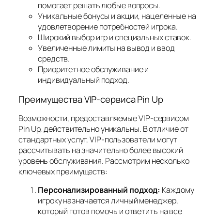
помогает решать любые вопросы.
Уникальные бонусы и акции, нацеленные на
удовлетворение потребностей игрока.
Широкий выбор игр и специальных ставок.
Увеличенные лимиты на вывод и ввод
средств.
Приоритетное обслуживание и
индивидуальный подход.
Преимущества VIP-сервиса Pin Up
Возможности, предоставляемые VIP-сервисом
Pin Up, действительно уникальны. В отличие от
стандартных услуг, VIP-пользователи могут
рассчитывать на значительно более высокий
уровень обслуживания. Рассмотрим несколько
ключевых преимуществ:
Персонализированный подход:
Каждому
игроку назначается личный менеджер,
который готов помочь и ответить на все