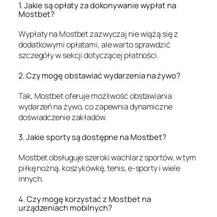
1. Jakie są opłaty za dokonywanie wypłat na
Mostbet?
Wypłaty na Mostbet zazwyczaj nie wiążą się z
dodatkowymi opłatami, ale warto sprawdzić
szczegóły w sekcji dotyczącej płatności.
2. Czy mogę obstawiać wydarzenia na żywo?
Tak, Mostbet oferuje możliwość obstawiania
wydarzeń na żywo, co zapewnia dynamiczne
doświadczenie zakładów.
3. Jakie sporty są dostępne na Mostbet?
Mostbet obsługuje szeroki wachlarz sportów, w tym
piłkę nożną, koszykówkę, tenis, e-sporty i wiele
innych.
4. Czy mogę korzystać z Mostbet na
urządzeniach mobilnych?