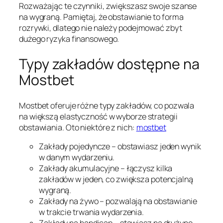
Rozważając te czynniki, zwiększasz swoje szanse
na wygraną. Pamiętaj, że obstawianie to forma
rozrywki, dlatego nie należy podejmować zbyt
dużego ryzyka finansowego.
Typy zakładów dostępne na
Mostbet
Mostbet oferuje różne typy zakładów, co pozwala
na większą elastyczność w wyborze strategii
obstawiania. Oto niektóre z nich:
mostbet
Zakłady pojedyncze – obstawiasz jeden wynik
w danym wydarzeniu.
Zakłady akumulacyjne – łączysz kilka
zakładów w jeden, co zwiększa potencjalną
wygraną.
Zakłady na żywo – pozwalają na obstawianie
w trakcie trwania wydarzenia.