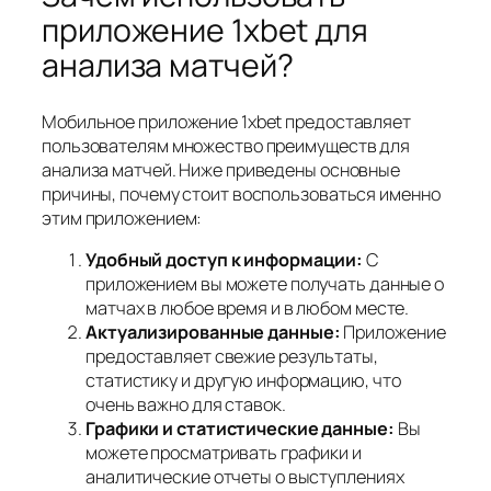
приложение 1xbet для
анализа матчей?
Мобильное приложение 1xbet предоставляет
пользователям множество преимуществ для
анализа матчей. Ниже приведены основные
причины, почему стоит воспользоваться именно
этим приложением:
Удобный доступ к информации:
С
приложением вы можете получать данные о
матчах в любое время и в любом месте.
Актуализированные данные:
Приложение
предоставляет свежие результаты,
статистику и другую информацию, что
очень важно для ставок.
Графики и статистические данные:
Вы
можете просматривать графики и
аналитические отчеты о выступлениях