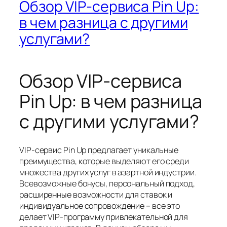
Обзор VIP-сервиса Pin Up:
в чем разница с другими
услугами?
Обзор VIP-сервиса
Pin Up: в чем разница
с другими услугами?
VIP-сервис Pin Up предлагает уникальные
преимущества, которые выделяют его среди
множества других услуг в азартной индустрии.
Всевозможные бонусы, персональный подход,
расширенные возможности для ставок и
индивидуальное сопровождение – все это
делает VIP-программу привлекательной для