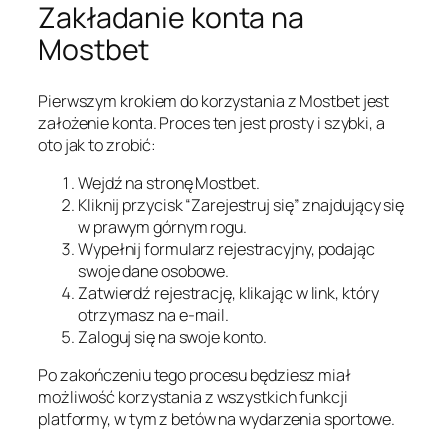
Zakładanie konta na
Mostbet
Pierwszym krokiem do korzystania z Mostbet jest
założenie konta. Proces ten jest prosty i szybki, a
oto jak to zrobić:
Wejdź na stronę Mostbet.
Kliknij przycisk “Zarejestruj się” znajdujący się
w prawym górnym rogu.
Wypełnij formularz rejestracyjny, podając
swoje dane osobowe.
Zatwierdź rejestrację, klikając w link, który
otrzymasz na e-mail.
Zaloguj się na swoje konto.
Po zakończeniu tego procesu będziesz miał
możliwość korzystania z wszystkich funkcji
platformy, w tym z betów na wydarzenia sportowe.