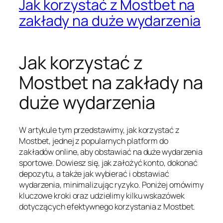
Jak korzystać z Mostbet na
zakłady na duże wydarzenia
Jak korzystać z
Mostbet na zakłady na
duże wydarzenia
W artykule tym przedstawimy, jak korzystać z
Mostbet, jednej z popularnych platform do
zakładów online, aby obstawiać na duże wydarzenia
sportowe. Dowiesz się, jak założyć konto, dokonać
depozytu, a także jak wybierać i obstawiać
wydarzenia, minimalizując ryzyko. Poniżej omówimy
kluczowe kroki oraz udzielimy kilku wskazówek
dotyczących efektywnego korzystania z Mostbet.