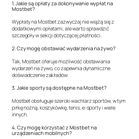
1. Jakie są opłaty za dokonywanie wypłat na
Mostbet?
Wypłaty na Mostbet zazwyczaj nie wiążą się z
dodatkowymi opłatami, ale warto sprawdzić
szczegóły w sekcji dotyczącej płatności.
2. Czy mogę obstawiać wydarzenia na żywo?
Tak, Mostbet oferuje możliwość obstawiania
wydarzeń na żywo, co zapewnia dynamiczne
doświadczenie zakładów.
3. Jakie sporty są dostępne na Mostbet?
Mostbet obsługuje szeroki wachlarz sportów, w tym
piłkę nożną, koszykówkę, tenis, e-sporty i wiele
innych.
4. Czy mogę korzystać z Mostbet na
urządzeniach mobilnych?