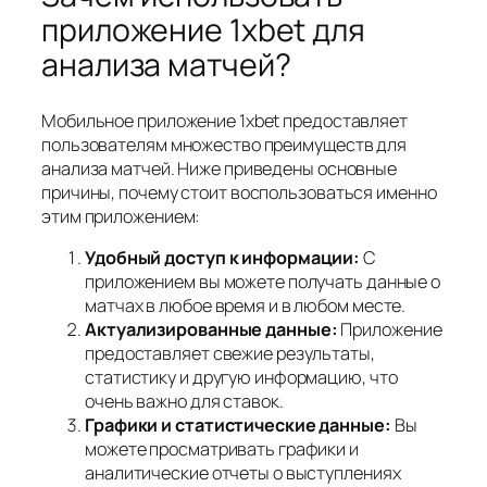
приложение 1xbet для
анализа матчей?
Мобильное приложение 1xbet предоставляет
пользователям множество преимуществ для
анализа матчей. Ниже приведены основные
причины, почему стоит воспользоваться именно
этим приложением:
Удобный доступ к информации:
С
приложением вы можете получать данные о
матчах в любое время и в любом месте.
Актуализированные данные:
Приложение
предоставляет свежие результаты,
статистику и другую информацию, что
очень важно для ставок.
Графики и статистические данные:
Вы
можете просматривать графики и
аналитические отчеты о выступлениях