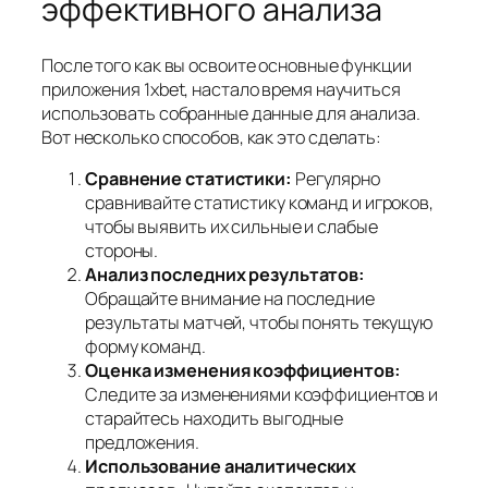
эффективного анализа
После того как вы освоите основные функции
приложения 1xbet, настало время научиться
использовать собранные данные для анализа.
Вот несколько способов, как это сделать:
Сравнение статистики:
Регулярно
сравнивайте статистику команд и игроков,
чтобы выявить их сильные и слабые
стороны.
Анализ последних результатов:
Обращайте внимание на последние
результаты матчей, чтобы понять текущую
форму команд.
Оценка изменения коэффициентов:
Следите за изменениями коэффициентов и
старайтесь находить выгодные
предложения.
Использование аналитических