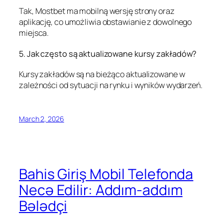
Tak, Mostbet ma mobilną wersję strony oraz
aplikację, co umożliwia obstawianie z dowolnego
miejsca.
5. Jak często są aktualizowane kursy zakładów?
Kursy zakładów są na bieżąco aktualizowane w
zależności od sytuacji na rynku i wyników wydarzeń.
March 2, 2026
Bahis Giriş Mobil Telefonda
Necə Edilir: Addım-addım
Bələdçi