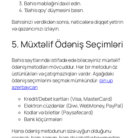
Bahis məbləğini daxil edin.
‘Bahis qoy’ düyməsini basın.
Bahisinizi verdikdən sonra, nəticələrə diqqət yetirin
və qazancınızı izləyin.
5. Müxtəlif Ödəniş Seçimləri
Bahis saytlarında istifadə edə biləcəyiniz müxtəlif
ödəniş metodları mövcuddur. Hər bir metodun öz
üstünlükləri və çatışmazlıqları vardır. Aşağıdakı
ödəniş seçimlərini seçmək mümkündür:
pin up
azerbaycan
Kredit/Debet kartları (Visa, MasterCard)
Elektron cüzdanlar (Qiwi, WebMoney, PayPal)
Kodlar və biletlər (Paysafecard)
Bank köçürmələri
Hansı ödəniş metodunun sizə uyğun olduğunu
seçmək, həm zaman, həm də rahatlıq baxımından