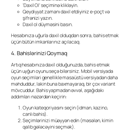
‘Daxil Ol’ seçiminə klikləyin.
Qeydiyyat zamanı daxil etdiyiniz e-poçt və
şifrənizi yazın.
Daxil ol düyməsini basın.
Hesabınıza uğurla daxil olduqdan sonra, bahis etmək
üçün bütün imkanlarınız açılacaq.
4. Bahislərinizi Qoymaq
Artıq hesabınıza daxil olduğunuzda, bahis etmək
üçün uyğun oyunu seçə bilərsiniz. Mobil versiyada
oyun seçimləri genellikle masaüstü versiyadan daha
məhduddur, lakin buna baxmayaraq, bir çox variant
mövcuddur. Bahis yapmadan əvvəl, aşağıdakı
addımları nəzərdən keçirin:
Oyun kateqoriyasını seçin (idman, kazino,
canlı bahis).
Seçimlərinizi müəyyən edin (məsələn, kimin
qalib gələcəyini seçmək).