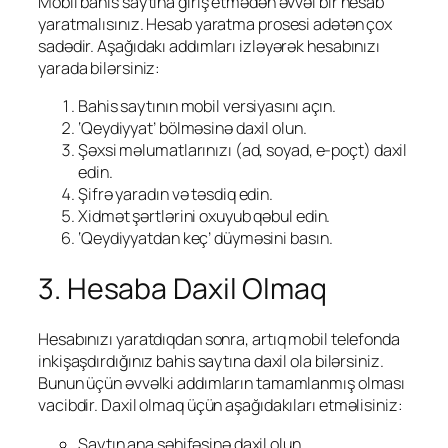
Mobil bahis saytına giriş etmədən əvvəl bir hesab
yaratmalısınız. Hesab yaratma prosesi adətən çox
sadədir. Aşağıdakı addımları izləyərək hesabınızı
yarada bilərsiniz:
Bahis saytının mobil versiyasını açın.
‘Qeydiyyat’ bölməsinə daxil olun.
Şəxsi məlumatlarınızı (ad, soyad, e-poçt) daxil
edin.
Şifrə yaradın və təsdiq edin.
Xidmət şərtlərini oxuyub qəbul edin.
‘Qeydiyyatdan keç’ düyməsini basın.
3. Hesaba Daxil Olmaq
Hesabınızı yaratdıqdan sonra, artıq mobil telefonda
inkişaşdırdığınız bahis saytına daxil ola bilərsiniz.
Bunun üçün əvvəlki addımların tamamlanmış olması
vacibdir. Daxil olmaq üçün aşağıdakıları etməlisiniz:
Saytın ana səhifəsinə daxil olun.