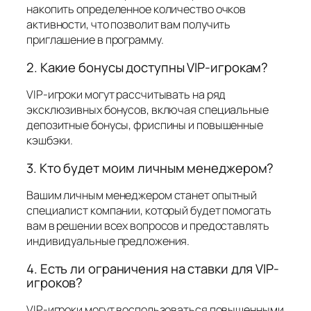
накопить определенное количество очков
активности, что позволит вам получить
приглашение в программу.
2. Какие бонусы доступны VIP-игрокам?
VIP-игроки могут рассчитывать на ряд
эксклюзивных бонусов, включая специальные
депозитные бонусы, фриспины и повышенные
кэшбэки.
3. Кто будет моим личным менеджером?
Вашим личным менеджером станет опытный
специалист компании, который будет помогать
вам в решении всех вопросов и предоставлять
индивидуальные предложения.
4. Есть ли ограничения на ставки для VIP-
игроков?
VIP-игроки могут воспользоваться повышенными