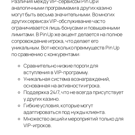
Различия между VIP-сервисом Pin Up и
аналогичными программами в других казино
могут быть весьма значительными. Во многих
других сервисах VIP-обслуживание часто
ограничивается лишь бонусами и повышенными
лимитами. В Pin Up же акцент делается на полное
сопровождение игрока, что делает его
уникальным. Вот несколько преимуществ Pin Up
по сравнению с конкурентами:
Сравнительно низкие пороги для
вступления в VIP-программу.
Уникальная система вознаграждений,
основанная на активности игрока.
Поддержка 24/7, что не всегда присутствует
у других казино.
Гибкие условия, которые могут
адаптироваться под нужды клиента.
Множество акций и мероприятий только для
VIP-игроков.