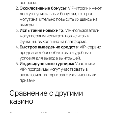
вопросы.
Эксклюзивные бонусы:
VIP-игроки имеют
доступ к уникальным бонусам, которые
могут значительно повысить их шансы на
выигрыш.
Испытания новых игр:
VIP-пользователи
могут первым испытать новые игры и
функции, выходящие на платформе.
Быстрое выведение средств:
VIP-сервис
предлагает более быстрые и удобные
условия для вывода выигрышей.
Индивидуальные турниры:
Участники
VIP-программы могут участвовать в
эксклюзивных турнирах с увеличенными
призами.
Сравнение с другими
казино