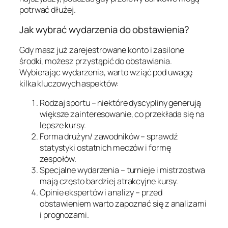
potrwać dłużej.
Jak wybrać wydarzenia do obstawienia?
Gdy masz już zarejestrowane konto i zasilone
środki, możesz przystąpić do obstawiania.
Wybierając wydarzenia, warto wziąć pod uwagę
kilka kluczowych aspektów:
Rodzaj sportu – niektóre dyscypliny generują
większe zainteresowanie, co przekłada się na
lepsze kursy.
Forma drużyn/ zawodników – sprawdź
statystyki ostatnich meczów i formę
zespołów.
Specjalne wydarzenia – turnieje i mistrzostwa
mają często bardziej atrakcyjne kursy.
Opinie ekspertów i analizy – przed
obstawieniem warto zapoznać się z analizami
i prognozami.