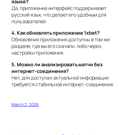
языке?
Да, приложение интерфейс поддерживает
русский язык, что делает его удобным для
пользователей.
4. Как обновлять приложение 1xbet?
Обновления приложения доступны в том же
разделе, где вы его скачали, либо через
настройки приложения.
5. Можно ли анализировать матчи без
интернет-соединения?
Нет, для доступа к актуальной информации
требуется стабильное интернет-соединение.
March 2, 2026