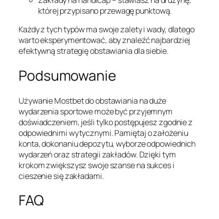
Zakłady na handicap – stawiasz na drużynę,
której przypisano przewagę punktową.
Każdy z tych typów ma swoje zalety i wady, dlatego
warto eksperymentować, aby znaleźć najbardziej
efektywną strategię obstawiania dla siebie.
Podsumowanie
Używanie Mostbet do obstawiania na duże
wydarzenia sportowe może być przyjemnym
doświadczeniem, jeśli tylko postępujesz zgodnie z
odpowiednimi wytycznymi. Pamiętaj o założeniu
konta, dokonaniu depozytu, wyborze odpowiednich
wydarzeń oraz strategii zakładów. Dzięki tym
krokom zwiększysz swoje szanse na sukces i
cieszenie się zakładami.
FAQ