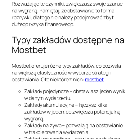
Rozważając te czynniki, zwiększasz swoje szanse
na wygraną. Pamiętaj, że obstawianie to forma
rozrywki, dlatego nie należy podejmować zbyt
dużego ryzyka finansowego.
Typy zakładów dostępne na
Mostbet
Mostbet oferuje różne typy zakładów, co pozwala
na większą elastyczność w wyborze strategii
obstawiania. Oto niektóre z nich:
mostbet
Zakłady pojedyncze – obstawiasz jeden wynik
w danym wydarzeniu.
Zakłady akumulacyjne – łączysz kilka
zakładów w jeden, co zwiększa potencjalną
wygraną.
Zakłady na żywo – pozwalają na obstawianie
w trakcie trwania wydarzenia.