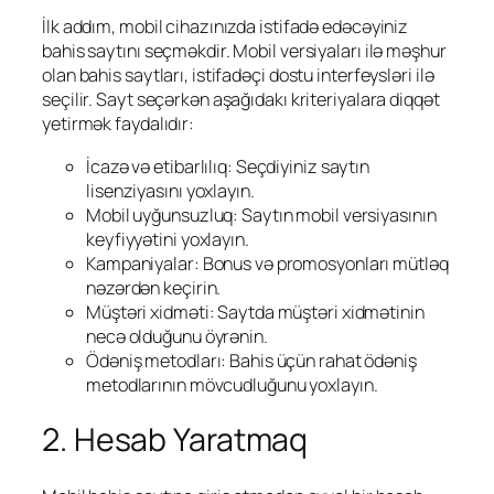
İlk addım, mobil cihazınızda istifadə edəcəyiniz
bahis saytını seçməkdir. Mobil versiyaları ilə məşhur
olan bahis saytları, istifadəçi dostu interfeysləri ilə
seçilir. Sayt seçərkən aşağıdakı kriteriyalara diqqət
yetirmək faydalıdır:
İcazə və etibarlılıq: Seçdiyiniz saytın
lisenziyasını yoxlayın.
Mobil uyğunsuzluq: Saytın mobil versiyasının
keyfiyyətini yoxlayın.
Kampaniyalar: Bonus və promosyonları mütləq
nəzərdən keçirin.
Müştəri xidməti: Saytda müştəri xidmətinin
necə olduğunu öyrənin.
Ödəniş metodları: Bahis üçün rahat ödəniş
metodlarının mövcudluğunu yoxlayın.
2. Hesab Yaratmaq