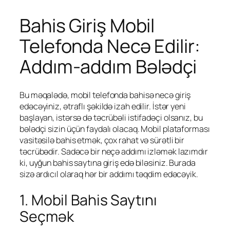
Bahis Giriş Mobil
Telefonda Necə Edilir:
Addım-addım Bələdçi
Bu məqalədə, mobil telefonda bahisə necə giriş
edəcəyiniz, ətraflı şəkildə izah edilir. İstər yeni
başlayan, istərsə də təcrübəli istifadəçi olsanız, bu
bələdçi sizin üçün faydalı olacaq. Mobil plataforması
vasitəsilə bahis etmək, çox rahat və sürətli bir
təcrübədir. Sadəcə bir neçə addımı izləmək lazımdır
ki, uyğun bahis saytına giriş edə biləsiniz. Burada
sizə ardıcıl olaraq hər bir addımı təqdim edəcəyik.
1. Mobil Bahis Saytını
Seçmək