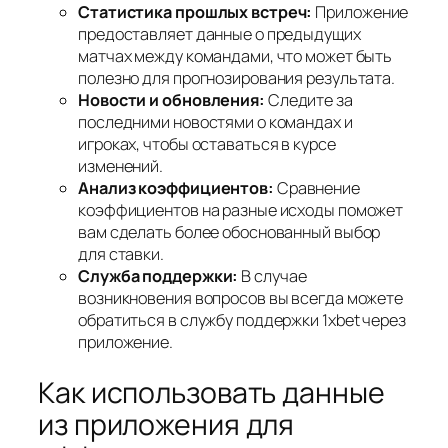
Статистика прошлых встреч:
Приложение
предоставляет данные о предыдущих
матчах между командами, что может быть
полезно для прогнозирования результата.
Новости и обновления:
Следите за
последними новостями о командах и
игроках, чтобы оставаться в курсе
изменений.
Анализ коэффициентов:
Сравнение
коэффициентов на разные исходы поможет
вам сделать более обоснованный выбор
для ставки.
Служба поддержки:
В случае
возникновения вопросов вы всегда можете
обратиться в службу поддержки 1xbet через
приложение.
Как использовать данные
из приложения для