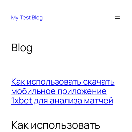
Skip
to
My Test Blog
content
Blog
Как использовать скачать
мобильное приложение
1xbet для анализа матчей
Как использовать