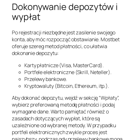
Dokonywanie depozytów i
wypłat
Po rejestracji niezbędne jest zasilenie swojego
konta, aby móc rozpocząć obstawianie. Mostbet
oferuje szereg metod płatności, co ułatwia
dokonanie depozytu:
Karty płatnicze (Visa, MasterCard).
Portfele elektroniczne (Skrill, Neteller).
Przelewy bankowe.
Kryptowaluty (Bitcoin, Ethereum, itp.).
Aby dokonać depozytu, wejdź w sekcję “Wpłaty”,
wybierz preferowaną metodę płatności i podaj
wymagane dane. Warto pamiętać również o
zasadach dotyczących wypłat, które są
uzależnione od wybranej metody. W przypadku
portfeli elektronicznych zwykle proces jest
najszybszy, podczas gdy przelewy bankowe mogą