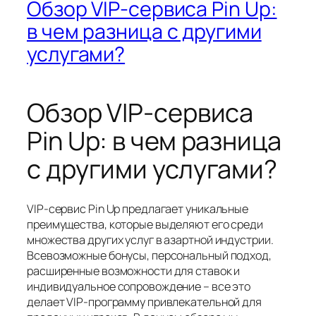
Обзор VIP-сервиса Pin Up:
в чем разница с другими
услугами?
Обзор VIP-сервиса
Pin Up: в чем разница
с другими услугами?
VIP-сервис Pin Up предлагает уникальные
преимущества, которые выделяют его среди
множества других услуг в азартной индустрии.
Всевозможные бонусы, персональный подход,
расширенные возможности для ставок и
индивидуальное сопровождение – все это
делает VIP-программу привлекательной для