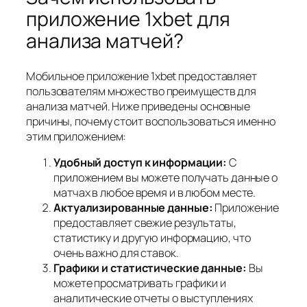
приложение 1xbet для
анализа матчей?
Мобильное приложение 1xbet предоставляет
пользователям множество преимуществ для
анализа матчей. Ниже приведены основные
причины, почему стоит воспользоваться именно
этим приложением:
Удобный доступ к информации:
С
приложением вы можете получать данные о
матчах в любое время и в любом месте.
Актуализированные данные:
Приложение
предоставляет свежие результаты,
статистику и другую информацию, что
очень важно для ставок.
Графики и статистические данные:
Вы
можете просматривать графики и
аналитические отчеты о выступлениях