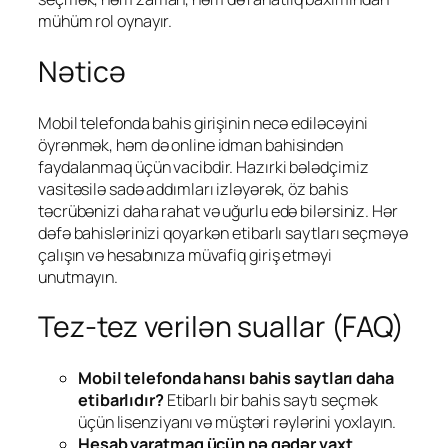
mühüm rol oynayır.
Nəticə
Mobil telefonda bahis girişinin necə ediləcəyini
öyrənmək, həm də online idman bahisindən
faydalanmaq üçün vacibdir. Hazırki bələdçimiz
vasitəsilə sadə addımları izləyərək, öz bahis
təcrübənizi daha rahat və uğurlu edə bilərsiniz. Hər
dəfə bahislərinizi qoyarkən etibarlı saytları seçməyə
çalışın və hesabınıza müvafiq giriş etməyi
unutmayın.
Tez-tez verilən suallar (FAQ)
Mobil telefonda hansı bahis saytları daha
etibarlıdır?
Etibarlı bir bahis saytı seçmək
üçün lisenziyanı və müştəri rəylərini yoxlayın.
Hesab yaratmaq üçün nə qədər vaxt