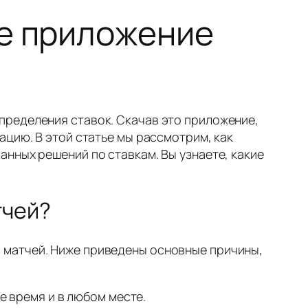
ое приложение
пределения ставок. Скачав это приложение,
ацию. В этой статье мы рассмотрим, как
нных решений по ставкам. Вы узнаете, какие
тчей?
 матчей. Ниже приведены основные причины,
 время и в любом месте.