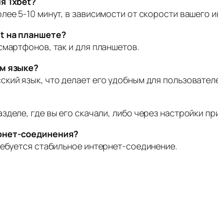
я 1xbet?
лее 5-10 минут, в зависимости от скорости вашего и
et на планшете?
смартфонов, так и для планшетов.
ом языке?
кий язык, что делает его удобным для пользовател
зделе, где вы его скачали, либо через настройки пр
ернет-соединения?
ребуется стабильное интернет-соединение.