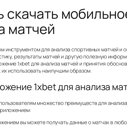
ь скачать мобильн
а матчей
м инструментом для анализа спортивных матчей и о
стику, результаты матчей и другую полезную информ
ение 1xbet для анализа матчей и принятия обоснова
к их использовать наилучшим образом.
ожение 1xbet для анализа ма
пользователям множество преимуществ для анализа
приложением:
жением вы можете получать данные о матчах в любое