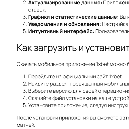
Актуализированные данные:
Приложени
ставок.
Графики и статистические данные:
Вы 
Уведомления и обновления:
Настройка 
Интуитивный интерфейс:
Пользователи
Как загрузить и установи
Скачать мобильное приложение 1xbet можно б
Перейдите на официальный сайт 1xbet.
Найдите раздел, посвященный мобильны
Выберите версию для своей операционной
Скачайте файл установки на ваше устрой
Установите приложение, следуя инструкц
После установки приложения вы сможете авто
матчей.