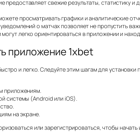
е предоставляет свежие результаты, статистику и 
можете просматривать графики и аналитические отче
уведомлений о матчах позволяет не пропустить важ
 могут легко ориентироваться в приложении и нах
ть приложение 1xbet
ыстро и легко. Следуйте этим шагам для установки
м приложениям.
 системы (Android или iOS).
ство.
иям на экране.
ризоваться или зарегистрироваться, чтобы начать 