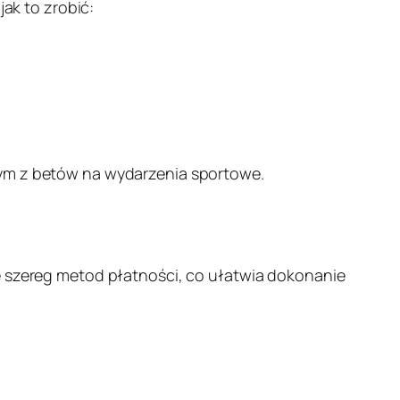
jak to zrobić:
tym z betów na wydarzenia sportowe.
je szereg metod płatności, co ułatwia dokonanie