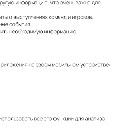
другую информацию, что очень важно для
ты о выступлениях команд и игроков.
ные события.
одить необходимую информацию.
 приложения на своем мобильном устройстве:
использовать все его функции для анализа