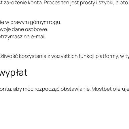
założenie konta. Proces ten jest prosty i szybki, a oto 
y się w prawym górnym rogu.
 swoje dane osobowe.
 otrzymasz na e-mail.
liwość korzystania z wszystkich funkcji platformy, w 
wypłat
o konta, aby móc rozpocząć obstawianie. Mostbet oferu