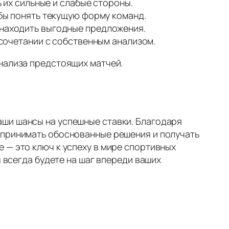
 их сильные и слабые стороны.
бы понять текущую форму команд.
находить выгодные предложения.
 сочетании с собственным анализом.
анализа предстоящих матчей.
аши шансы на успешные ставки. Благодаря
 принимать обоснованные решения и получать
 — это ключ к успеху в мире спортивных
ы всегда будете на шаг впереди ваших