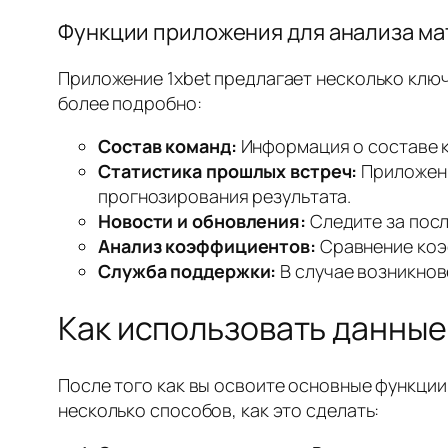
Функции приложения для анализа ма
Приложение 1xbet предлагает несколько клю
более подробно:
Состав команд:
Информация о составе ко
Статистика прошлых встреч:
Приложени
прогнозирования результата.
Новости и обновления:
Следите за посл
Анализ коэффициентов:
Сравнение коэ
Служба поддержки:
В случае возникнов
Как использовать данные
После того как вы освоите основные функции
несколько способов, как это сделать: